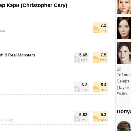
 Кэри (Christopher Cary)
7.2
жка)
43
h!!! Real Monsters
5.65
7.5
3356
4778
6.2
5.4
87
380
Попу
5.82
5.2
er Carey))
256
2654