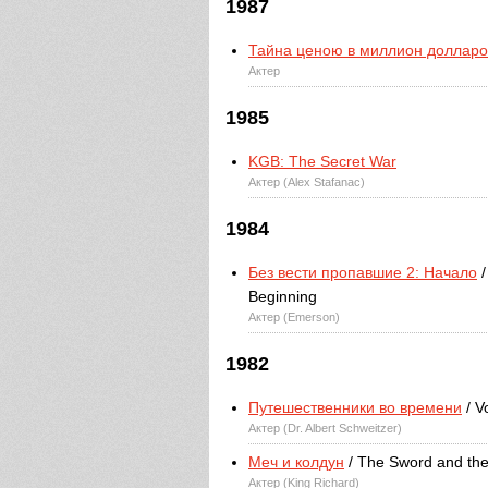
1987
Тайна ценою в миллион долларо
Актер
1985
KGB: The Secret War
Актер (Alex Stafanac)
1984
Без вести пропавшие 2: Начало
/
Beginning
Актер (Emerson)
1982
Путешественники во времени
/ V
Актер (Dr. Albert Schweitzer)
Меч и колдун
/ The Sword and the
Актер (King Richard)