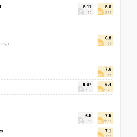
l
5.11
5.6
35
1183
6.8
Carey))
24
7.6
66
6.67
6.4
132
1875
6.5
7.5
48
3002
ts
7.1
765