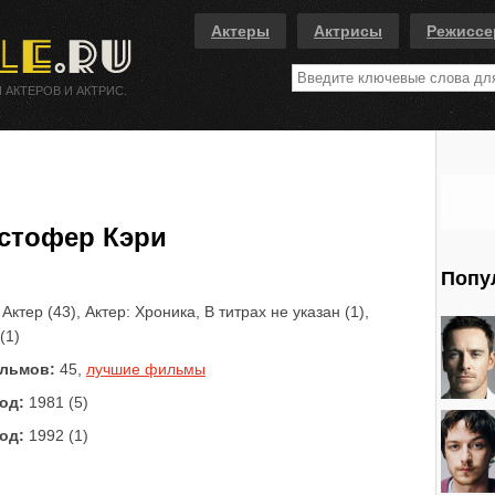
Актеры
Актрисы
Режисс
 АКТЕРОВ И АКТРИС.
стофер Кэри
Попу
Актер (43), Актер: Хроника, В титрах не указан (1),
(1)
льмов:
45,
лучшие фильмы
од:
1981 (5)
од:
1992 (1)