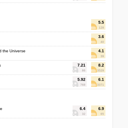
5.5
128
3.6
40
 the Universe
4.1
39
s
7.21
8.2
86
3529
5.92
6.1
768
3371
ge
6.4
6.9
32
65