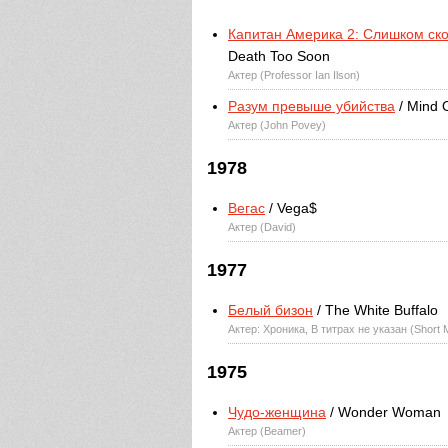
Капитан Америка 2: Слишком ск
Death Too Soon
Актер (Professor Ian Ilson)
Разум превыше убийства
/ Mind 
Актер (John Povey)
1978
Вегас
/ Vega$
Актер (David)
1977
Белый бизон
/ The White Buffalo
Актер: Хроника, В титрах не указан (Short 
1975
Чудо-женщина
/ Wonder Woman
Актер (Beamer)