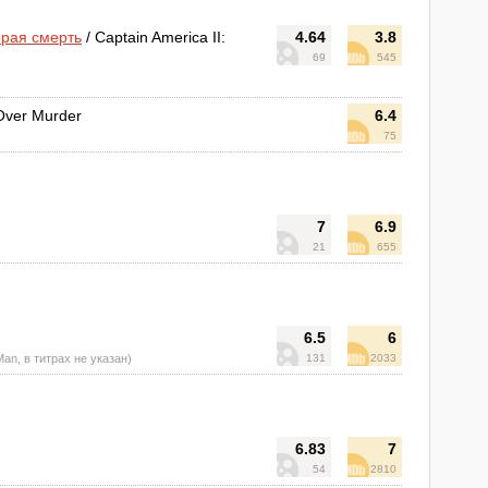
орая смерть
/ Captain America II:
4.64
3.8
69
545
Over Murder
6.4
75
7
6.9
21
655
6.5
6
Man, в титрах не указан)
131
2033
6.83
7
54
2810