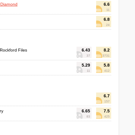
e Diamond
6.6
11
6.8
24
Rockford Files
6.43
8.2
37
3731
5.29
5.8
11
412
6.7
157
ry
6.65
7.5
83
425