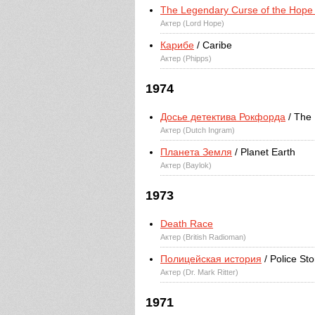
The Legendary Curse of the Hop
Актер (Lord Hope)
Карибе
/ Caribe
Актер (Phipps)
1974
Досье детектива Рокфорда
/ The 
Актер (Dutch Ingram)
Планета Земля
/ Planet Earth
Актер (Baylok)
1973
Death Race
Актер (British Radioman)
Полицейская история
/ Police Sto
Актер (Dr. Mark Ritter)
1971