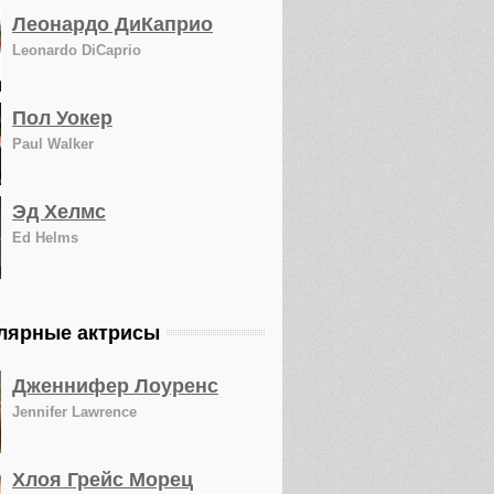
Леонардо ДиКаприо
Leonardo DiCaprio
Пол Уокер
Paul Walker
Эд Хелмс
Ed Helms
лярные актрисы
Дженнифер Лоуренс
Jennifer Lawrence
Хлоя Грейс Морец