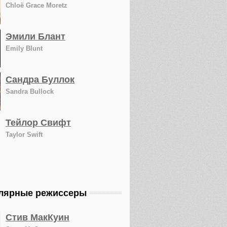
Chloë Grace Moretz
Эмили Блант
Emily Blunt
Сандра Буллок
Sandra Bullock
Тейлор Свифт
Taylor Swift
лярные режиссеры
Стив МакКуин