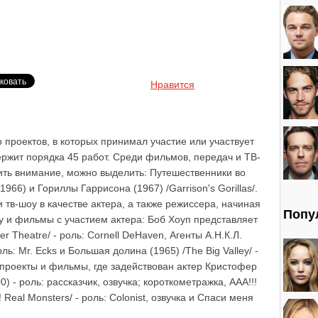
Нравится
 проектов, в которых принимал участие или участвует
ержит порядка 45 работ. Среди фильмов, передач и ТВ-
тить внимание, можно выделить: Путешественники во
(1966) и Гориллы Гаррисона (1967) /Garrison's Gorillas/.
 тв-шоу в качестве актера, а также режиссера, начиная
Попу
у и фильмы с участием актера: Боб Хоуп представляет
er Theatre/ - роль: Cornell DeHaven, Агенты А.Н.К.Л.
оль: Mr. Ecks и Большая долина (1965) /The Big Valley/ -
я проекты и фильмы, где задействован актер Кристофер
00) - роль: рассказчик, озвучка; короткометражка, ААА!!!
Real Monsters/ - роль: Colonist, озвучка и Спаси меня