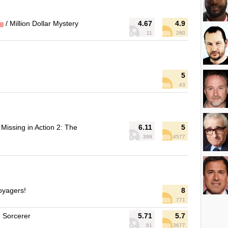
в
/ Million Dollar Mystery
4.67
4.9
11
260
5
43
 Missing in Action 2: The
6.11
5
399
4577
oyagers!
8
771
 Sorcerer
5.71
5.7
81
3677