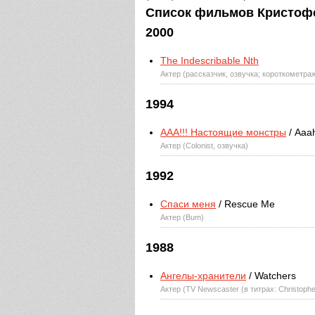
Список фильмов Кристофер
2000
The Indescribable Nth
Актер (рассказчик, озвучка; короткометра
1994
ААА!!! Настоящие монстры
/ Aaah
Актер (Colonist, озвучка)
1992
Спаси меня
/ Rescue Me
Актер (Bum)
1988
Ангелы-хранители
/ Watchers
Актер (TV Newscaster (в титрах: Christoph