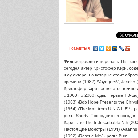
Поделиться
Фильмография и перечень ТВ-, кино
сегодня актер Кристофер Кэри, сод
шоу актера, на которые стоит обра
времени (1982) /Voyagers!/, Jericho 
Кристофер Кэри появляется в кино и
с 1963 по 2000 годы. Первые ТВ-шо
(1963) /Bob Hope Presents the Chrysl
(1964) /The Man from U.N.C.L.E./ - р
роль: Shorty. Последние на сегодн
Кэри - это The Indescribable Nth (20
Настоящие монстры (1994) /Aaahh!!! 
(1992) /Rescue Me/ - роль: Bum.