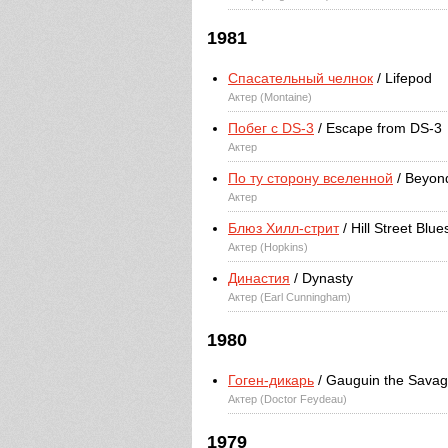
1981
Спасательный челнок
/ Lifepod
Актер (Montaine)
Побег с DS-3
/ Escape from DS-3
Актер
По ту сторону вселенной
/ Beyond
Актер
Блюз Хилл-стрит
/ Hill Street Blue
Актер (Hopkins)
Династия
/ Dynasty
Актер (Earl Cunningham)
1980
Гоген-дикарь
/ Gauguin the Sava
Актер (Doctor Feydeau)
1979