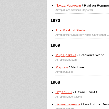
Поход Роммеля
/ Raid on Romme
Актер (Conscientious Objector)
1970
The Mask of Sheba
Актер (Peter Drake (в титрах: Christopher 
1969
Мир Брэкена
/ Bracken's World
Актер (Silent Sam)
Марлоу
/ Marlowe
Актер (Chuck)
1968
Отдел 5-O
/ Hawaii Five-O
Актер (Michael Olson)
Земля гигантов
/ Land of the Gian
Актер (Deenar)