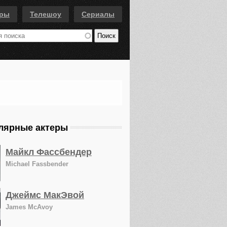
еры
Телешоу
Сериалы
лярные актеры
Майкл Фассбендер
Michael Fassbender
Джеймс МакЭвой
James McAvoy