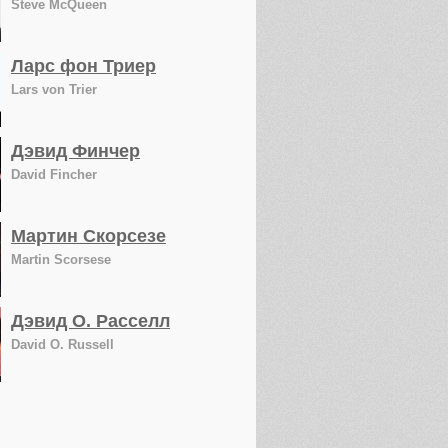
Steve McQueen
Ларс фон Триер
Lars von Trier
Дэвид Финчер
David Fincher
Мартин Скорсезе
Martin Scorsese
Дэвид О. Расселл
David O. Russell