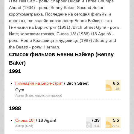
/The Hell Cat/ - роль: Snapper Dugan и Three Chumps
Ahead (1934) - роль: Benny Baker, Second Suitor;
короткометражка. Последние на сегодня фильмы и
проекты, где задействован актер Бенни Бэйкер - это
Гимназия на Бирч-стрит (1991) /Birch Street Gym/ - роль:
Nate; короткометражка, Снова 18! (1988) /18 Again!/ -
роль: Red и Красавица и чудовище (1987) /Beauty and
the Beast/ - роль: Herman.
Список фильмов Бенни Бэйкер (Benny
Baker)
1991
Гимназия на Бирч-стрит
/ Birch Street
6.5
18
Gym
Актер (Nate; короткометражка)
1988
Снова 18!
/ 18 Again!
7.39
5.5
Актер (Red)
611
2971