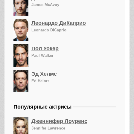
James McAvoy
Леонардо ДиКаприо
Leonardo DiCaprio
Пол Уокер
Paul Walker
Эд Хелмс
Ed Helms
Популярные актрисы
Дженнифер Лоуренс
Jennifer Lawrence