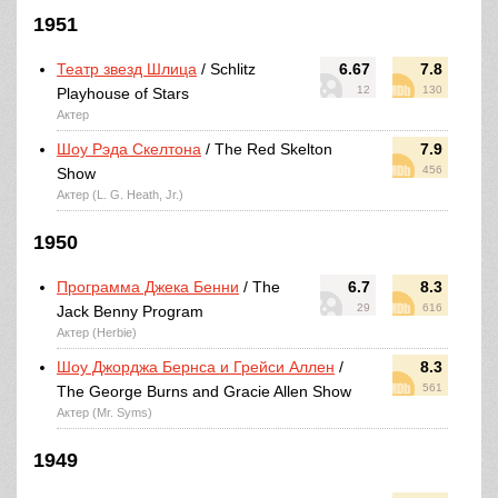
1951
Театр звезд Шлица
/ Schlitz
6.67
7.8
12
130
Playhouse of Stars
Актер
Шоу Рэда Скелтона
/ The Red Skelton
7.9
456
Show
Актер (L. G. Heath, Jr.)
1950
Программа Джека Бенни
/ The
6.7
8.3
29
616
Jack Benny Program
Актер (Herbie)
Шоу Джорджа Бернса и Грейси Аллен
/
8.3
561
The George Burns and Gracie Allen Show
Актер (Mr. Syms)
1949