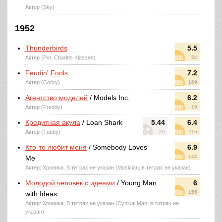
Актер (Sky)
1952
Thunderbirds
5.5
Актер (Pvt. Charles Klassen)
54
Feudin' Fools
7.2
Актер (Corky)
169
Агентство моделей
/ Models Inc.
6.2
Актер (Freddy)
16
Кредитная акула
/ Loan Shark
5.44
6.4
Актер (Tubby)
25
216
Кто-то любит меня
/ Somebody Loves
6.9
144
Me
Актер: Хроника, В титрах не указан (Musician, в титрах не указан)
Молодой человек с идеями
/ Young Man
6
155
with Ideas
Актер: Хроника, В титрах не указан (Cynical Man, в титрах не
указан)