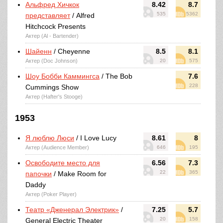
Альфред Хичкок
8.42
8.7
535
5362
представляет
/ Alfred
Hitchcock Presents
Актер (Al - Bartender)
Шайенн
/ Cheyenne
8.5
8.1
Актер (Doc Johnson)
20
575
Шоу Бобби Каммингса
/ The Bob
7.6
228
Cummings Show
Актер (Hafter's Stooge)
1953
Я люблю Люси
/ I Love Lucy
8.61
8
Актер (Audience Member)
646
195
Освободите место для
6.56
7.3
22
365
папочки
/ Make Room for
Daddy
Актер (Poker Player)
Театр «Дженерал Электрик»
/
7.25
5.7
20
158
General Electric Theater