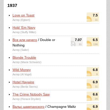
1937
Love on Toast
7.5
Актер (Egbert)
11
Hold 'Em Navy
Актер (Stuffy Miller)
Все или ничего
/ Double or
7.07
6.5
31
136
Nothing
Актер (Sailor)
Blonde Trouble
Актер (Maxie Schwartz)
Wild Money
6.8
Актер (Al Vogel)
9
Hotel Haywire
6.9
Актер (Bertie Sterns)
11
The Crime Nobody Saw
6.6
Актер (Horace Dryden)
26
Вальс шампанского
/ Champagne Waltz
6.9