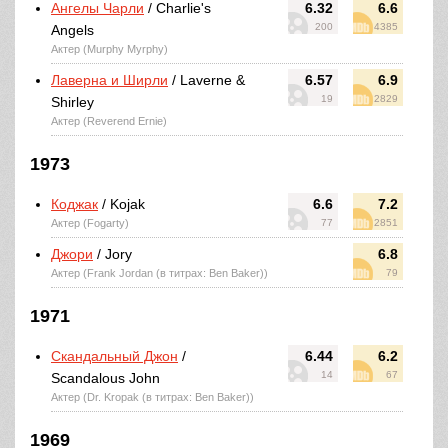
Ангелы Чарли
/ Charlie's
6.32
6.6
200
4385
Angels
Актер (Murphy Myrphy)
Лаверна и Ширли
/ Laverne &
6.57
6.9
19
2829
Shirley
Актер (Reverend Ernie)
1973
Коджак
/ Kojak
6.6
7.2
Актер (Fogarty)
77
2851
Джори
/ Jory
6.8
Актер (Frank Jordan (в титрах: Ben Baker))
79
1971
Скандальный Джон
/
6.44
6.2
14
67
Scandalous John
Актер (Dr. Kropak (в титрах: Ben Baker))
1969