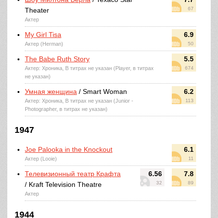
67
Theater
Актер
My Girl Tisa
6.9
Актер (Herman)
50
The Babe Ruth Story
5.5
Актер: Хроника, В титрах не указан (Player, в титрах
674
не указан)
Умная женщина
/ Smart Woman
6.2
Актер: Хроника, В титрах не указан (Junior -
113
Photographer, в титрах не указан)
1947
Joe Palooka in the Knockout
6.1
Актер (Looie)
11
Телевизионный театр Крафта
6.56
7.8
32
89
/ Kraft Television Theatre
Актер
1944