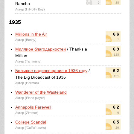
9
28
Rancho
Актер (Hill-Billy Boy)
1935
Millions in the Air
6.6
Актер (Benny)
7
Миллион благодарностей
/ Thanks a
6.9
125
Million
Актер (Tammany)
Большое радиовещание в 1936 году
/
6.2
131
The Big Broadcast of 1936
Актер (Herman)
Wanderer of the Wasteland
Актер (Piano player)
Annapolis Farewell
6.2
Актер (Zimmer)
6
College Scandal
6.5
Актер ('Cuffie' Lewis)
20