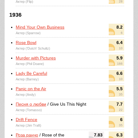
Актер (Flip)
28
1936
Mind Your Own Business
8.2
Актер (Sparrow)
6
Rose Bowl
6.4
Актер ('Dutch' Schultz)
10
Murder with Pictures
5.9
Актер (Phil Doane)
166
Lady Be Careful
6.6
Актер (Barney)
10
Panic on the Air
5.5
Актер (Andy)
35
Песня о любви
/ Give Us This Night
7.7
Актер (Tomasso)
22
Drift Fence
6
Актер (Jim Traft)
35
Роза ранчо
/ Rose of the
7.83
6.3