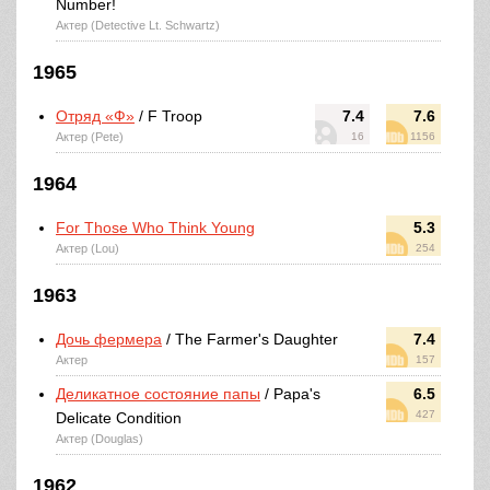
Number!
Актер (Detective Lt. Schwartz)
1965
Отряд «Ф»
/ F Troop
7.4
7.6
Актер (Pete)
16
1156
1964
For Those Who Think Young
5.3
Актер (Lou)
254
1963
Дочь фермера
/ The Farmer's Daughter
7.4
Актер
157
Деликатное состояние папы
/ Papa's
6.5
427
Delicate Condition
Актер (Douglas)
1962