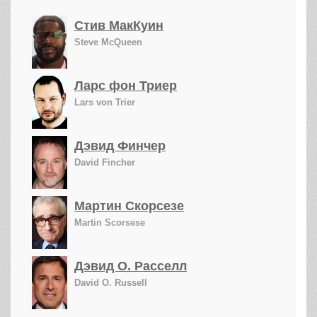
Стив МакКуин
Steve McQueen
Ларс фон Триер
Lars von Trier
Дэвид Финчер
David Fincher
Мартин Скорсезе
Martin Scorsese
Дэвид О. Расселл
David O. Russell