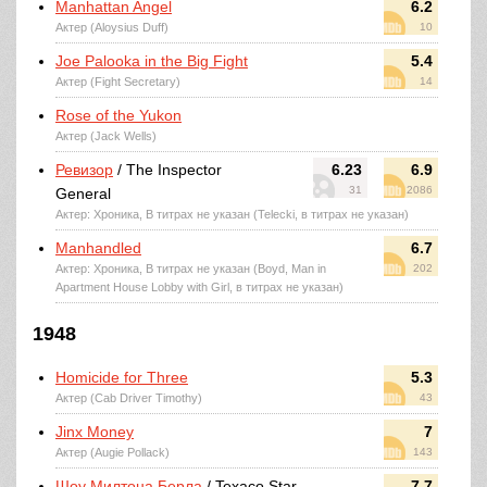
Manhattan Angel
6.2
Актер (Aloysius Duff)
10
Joe Palooka in the Big Fight
5.4
Актер (Fight Secretary)
14
Rose of the Yukon
Актер (Jack Wells)
Ревизор
/ The Inspector
6.23
6.9
31
2086
General
Актер: Хроника, В титрах не указан (Telecki, в титрах не указан)
Manhandled
6.7
Актер: Хроника, В титрах не указан (Boyd, Man in
202
Apartment House Lobby with Girl, в титрах не указан)
1948
Homicide for Three
5.3
Актер (Cab Driver Timothy)
43
Jinx Money
7
Актер (Augie Pollack)
143
Шоу Милтона Берла
/ Texaco Star
7.7