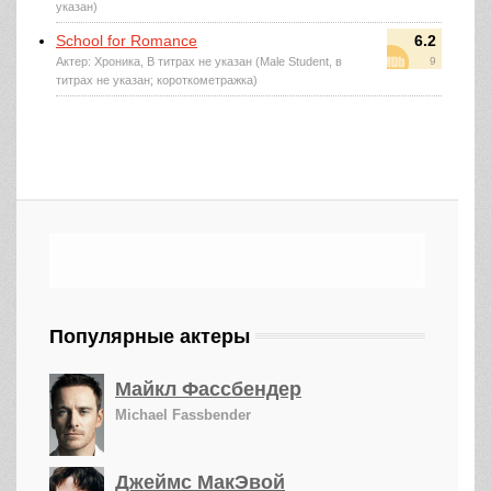
указан)
School for Romance
6.2
Актер: Хроника, В титрах не указан (Male Student, в
9
титрах не указан; короткометражка)
Популярные актеры
Майкл Фассбендер
Michael Fassbender
Джеймс МакЭвой