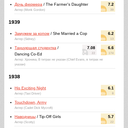
Дочь фермера
/ The Farmer's Daughter
7.2
Актер (Monk Gordon)
39
1939
Замужем за копом
/ She Married a Cop
6.2
Актер (Sidney)
13
Танцующая студентка
/
7.08
6.6
22
174
Dancing Co-Ed
Актер: Хроника, В титрах не указан (Chief Evans, в титрах не
указан)
1938
His Exciting Night
6.1
Актер (Taxi Driver)
8
Touchdown, Army
Актер (Cadet Dick Mycroft)
Наводчицы
/ Tip-Off Girls
5.7
Актер (Scotty)
22