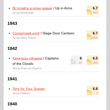
Вступайте в ряды армии
/ Up in Arms
6.7
Актер (Butterball)
567
1943
Солдатский клуб
/ Stage Door Canteen
6.7
Актер (Beny Baker)
1029
1942
Капитаны облаков
/ Captains
6
6.5
26
854
of the Clouds
Актер (Popcorn Kearns)
1941
Sing for Your Supper
6.8
Актер (William)
6
1940