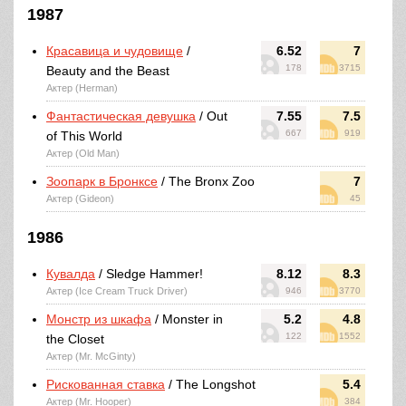
1987
Красавица и чудовище
/
6.52
7
178
3715
Beauty and the Beast
Актер (Herman)
Фантастическая девушка
/ Out
7.55
7.5
667
919
of This World
Актер (Old Man)
Зоопарк в Бронксе
/ The Bronx Zoo
7
Актер (Gideon)
45
1986
Кувалда
/ Sledge Hammer!
8.12
8.3
Актер (Ice Cream Truck Driver)
946
3770
Монстр из шкафа
/ Monster in
5.2
4.8
122
1552
the Closet
Актер (Mr. McGinty)
Рискованная ставка
/ The Longshot
5.4
Актер (Mr. Hooper)
384