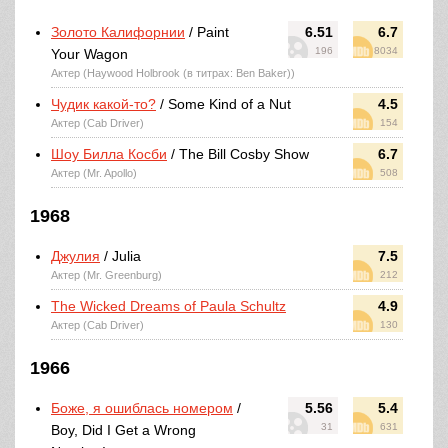
Золото Калифорнии
/ Paint
6.51
6.7
196
8034
Your Wagon
Актер (Haywood Holbrook (в титрах: Ben Baker))
Чудик какой-то?
/ Some Kind of a Nut
4.5
Актер (Cab Driver)
154
Шоу Билла Косби
/ The Bill Cosby Show
6.7
Актер (Mr. Apollo)
508
1968
Джулия
/ Julia
7.5
Актер (Mr. Greenburg)
212
The Wicked Dreams of Paula Schultz
4.9
Актер (Cab Driver)
130
1966
Боже, я ошиблась номером
/
5.56
5.4
31
631
Boy, Did I Get a Wrong