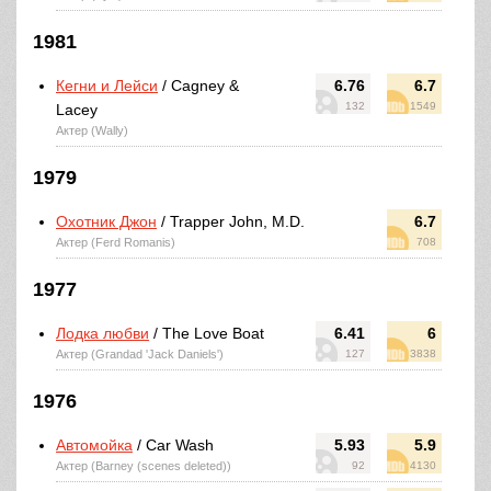
1981
Кегни и Лейси
/ Cagney &
6.76
6.7
132
1549
Lacey
Актер (Wally)
1979
Охотник Джон
/ Trapper John, M.D.
6.7
Актер (Ferd Romanis)
708
1977
Лодка любви
/ The Love Boat
6.41
6
Актер (Grandad 'Jack Daniels')
127
3838
1976
Автомойка
/ Car Wash
5.93
5.9
Актер (Barney (scenes deleted))
92
4130