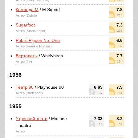
Актер (Curly Bascom)
Команда М
/ M Squad
7.8
Актер (Dutch)
214
Sugarfoot
7.3
Актер (Storekeeper)
206
Public Pigeon No. One
6.6
Актер (Frankie Frannis)
32
Вертолёты
/ Whirlybirds
7.7
Актер (Irv)
134
1956
Театр 90
/ Playhouse 90
6.69
7.9
Актер (Bartender)
37
181
1955
Утренний театр
/ Matinee
7.33
8.2
18
53
Theatre
Актер