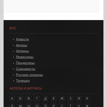
ВСЕ
Новости
Актеры
Актрисы
Режиссеры
Продюсеры
Сценаристы
Русские сериалы
Телешоу
АКТЕРЫ И АКТРИСЫ
А
Б
В
Г
Д
Е
Ж
З
И
К
Л
М
Н
О
П
Р
С
Т
У
Ф