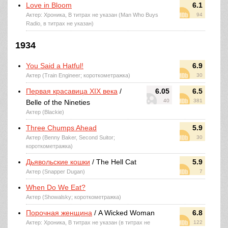
Love in Bloom
6.1
Актер: Хроника, В титрах не указан (Man Who Buys
94
Radio, в титрах не указан)
1934
You Said a Hatful!
6.9
Актер (Train Engineer; короткометражка)
30
Первая красавица XIX века
/
6.05
6.5
40
381
Belle of the Nineties
Актер (Blackie)
Three Chumps Ahead
5.9
Актер (Benny Baker, Second Suitor;
30
короткометражка)
Дьявольские кошки
/ The Hell Cat
5.9
Актер (Snapper Dugan)
7
When Do We Eat?
Актер (Showalsky; короткометражка)
Порочная женщина
/ A Wicked Woman
6.8
Актер: Хроника, В титрах не указан (в титрах не
122