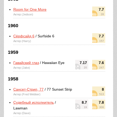
Room for One More
7.7
Актер (Jedson)
28
1960
Сёрфсайд 6
/ Surfside 6
7.7
Актер (Harry)
157
1959
Гавайский глаз
/ Hawaiian Eye
7.17
7.6
Актер (Jake)
20
247
1958
Сансет-Стрип, 77
/ 77 Sunset Strip
8
Актер (Fred Webber)
513
Судебный исполнитель
/
8.7
7.8
19
306
Lawman
Актер (Dave)