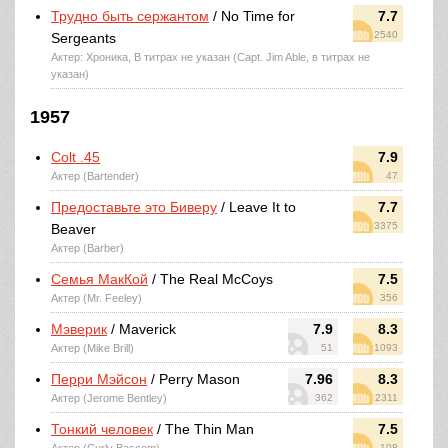
Трудно быть сержантом
/ No Time for
7.7
2540
Sergeants
Актер: Хроника, В титрах не указан (Capt. Jim Able, в титрах не
указан)
1957
Colt .45
7.9
Актер (Bartender)
47
Предоставьте это Биверу
/ Leave It to
7.7
3375
Beaver
Актер (Barber)
Семья МакКой
/ The Real McCoys
7.5
Актер (Mr. Feeley)
356
Мэверик
/ Maverick
7.9
8.3
Актер (Mike Brill)
51
1093
Перри Мэйсон
/ Perry Mason
7.96
8.3
Актер (Jerome Bentley)
362
2311
Тонкий человек
/ The Thin Man
7.5
108