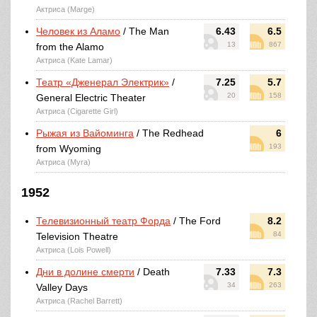
Актриса (Marge)
Человек из Аламо
/ The Man
6.43
6.5
13
867
from the Alamo
Актриса (Kate Lamar)
Театр «Дженерал Электрик»
/
7.25
5.7
20
158
General Electric Theater
Актриса (Cigarette Girl)
Рыжая из Вайоминга
/ The Redhead
6
193
from Wyoming
Актриса (Myra)
1952
Телевизионный театр Форда
/ The Ford
8.2
84
Television Theatre
Актриса (Lois Powell)
Дни в долине смерти
/ Death
7.33
7.3
34
263
Valley Days
Актриса (Rachel Barrett)