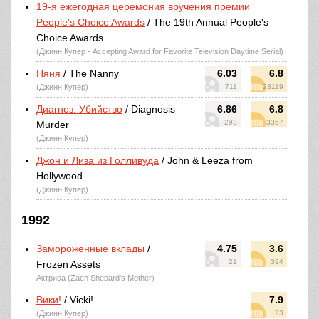
19-я ежегодная церемония вручения премии
People's Choice Awards
/ The 19th Annual People's
Choice Awards
(Джинн Купер - Accepting Award for Favorite Television Daytime Serial)
Няня
/ The Nanny
6.03
6.8
(Джинн Купер)
711
23119
Диагноз: Убийство
/ Diagnosis
6.86
6.8
293
3367
Murder
(Джинн Купер)
Джон и Лиза из Голливуда
/ John & Leeza from
Hollywood
(Джинн Купер)
1992
Замороженные вклады
/
4.75
3.6
21
394
Frozen Assets
Актриса (Zach Shepard's Mother)
Вики!
/ Vicki!
7.9
(Джинн Купер)
23