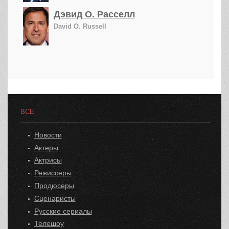
Дэвид О. Расселл
David O. Russell
ВСЕ
Новости
Актеры
Актрисы
Режиссеры
Продюсеры
Сценаристы
Русские сериалы
Телешоу