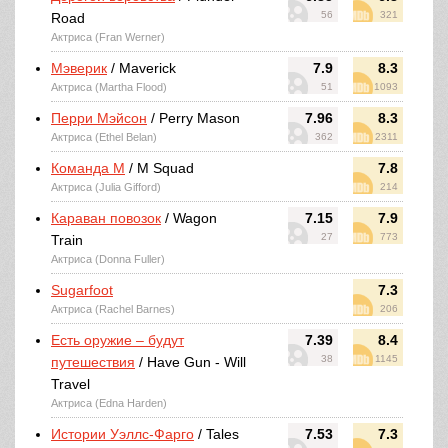
56
321
Road
Актриса (Fran Werner)
Мэверик
/ Maverick
7.9
8.3
Актриса (Martha Flood)
51
1093
Перри Мэйсон
/ Perry Mason
7.96
8.3
Актриса (Ethel Belan)
362
2311
Команда М
/ M Squad
7.8
Актриса (Julia Gifford)
214
Караван повозок
/ Wagon
7.15
7.9
27
773
Train
Актриса (Donna Fuller)
Sugarfoot
7.3
Актриса (Rachel Barnes)
206
Есть оружие – будут
7.39
8.4
38
1145
путешествия
/ Have Gun - Will
Travel
Актриса (Edna Harden)
Истории Уэллс-Фарго
/ Tales
7.53
7.3