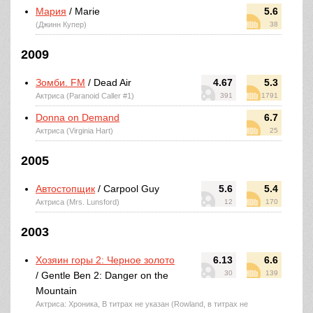
Мария
/ Marie
5.6
(Джинн Купер)
38
2009
Зомби. FM
/ Dead Air
4.67
5.3
Актриса (Paranoid Caller #1)
391
1791
Donna on Demand
6.7
Актриса (Virginia Hart)
25
2005
Автостопщик
/ Carpool Guy
5.6
5.4
Актриса (Mrs. Lunsford)
12
170
2003
Хозяин горы 2: Черное золото
6.13
6.6
30
139
/ Gentle Ben 2: Danger on the
Mountain
Актриса: Хроника, В титрах не указан (Rowland, в титрах не