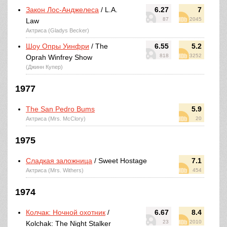
Закон Лос-Анджелеса
/ L.A.
6.27
7
87
2045
Law
Актриса (Gladys Becker)
Шоу Опры Уинфри
/ The
6.55
5.2
818
3252
Oprah Winfrey Show
(Джинн Купер)
1977
The San Pedro Bums
5.9
Актриса (Mrs. McClory)
20
1975
Сладкая заложница
/ Sweet Hostage
7.1
Актриса (Mrs. Withers)
454
1974
Колчак: Ночной охотник
/
6.67
8.4
23
2010
Kolchak: The Night Stalker