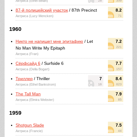
Актриса (Ethel Belan)
28
359
87-й полицейский участок
/ 87th Precinct
8.2
Актриса (Lucy Mencken)
71
1960
Никто не напишет мне эпитафию
/ Let
7.2
221
No Man Write My Epitaph
Актриса (Fran)
Сёрфсайд 6
/ Surfside 6
7.7
Актриса (Della Bogart)
157
Триллер
/ Thriller
7
8.4
Актриса (Ethel Bankstrom)
16
623
The Tall Man
7.9
Актриса (Elmira Webster)
85
1959
Shotgun Slade
7.5
Актриса (Francie)
44