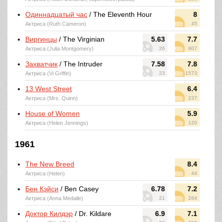
Одиннадцатый час
/ The Eleventh Hour
8
Актриса (Ruth Cameron)
45
Виргинцы
/ The Virginian
5.63
7.7
Актриса (Julia Montgomery)
26
807
Захватчик
/ The Intruder
7.58
7.8
Актриса (Vi Griffin)
23
1573
13 West Street
6.4
Актриса (Mrs. Quinn)
237
House of Women
5.9
Актриса (Helen Jennings)
120
1961
The New Breed
8.4
Актриса (Helen)
44
Бен Кэйси
/ Ben Casey
6.78
7.2
Актриса (Anna Medalle)
21
264
Доктор Килдэр
/ Dr. Kildare
6.9
7.1