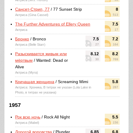
Актриса (Mrs. Horton)
Сансет-Стрип, 77
/ 77 Sunset Strip
8
Актриса (Gina Cassel)
513
The Further Adventures of Ellery Queen
7.5
Актриса
17
Бронко
/ Bronco
7.5
7.2
Актриса (Belle Starr)
27
164
Разыскивается живым или
8.12
8.2
30
769
мёртвым
/ Wanted: Dead or
Alive
Актриса (Myra)
Кричащая женщина
/ Screaming Mimi
5.8
Актриса: Хроника, В титрах не указан (Lola Lake in
287
Photo, в титрах не указана)
1957
Рок всю ночь
/ Rock All Night
5.5
Актриса (Mabel)
156
Дорогой воровства
/ Plunder
6.85
6.8