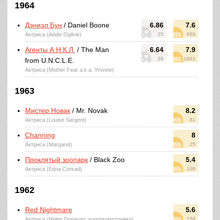
1964
Дэниэл Бун
/ Daniel Boone
6.86
7.6
Актриса (Addie Ogilvie)
25
669
Агенты А.Н.К.Л.
/ The Man
6.64
7.9
38
1861
from U.N.C.L.E.
Актриса (Mother Fear a.k.a. Yvonne)
1963
Мистер Новак
/ Mr. Novak
8.2
Актриса (Louise Sargent)
81
Channing
8
Актриса (Margaret)
25
Проклятый зоопарк
/ Black Zoo
5.4
Актриса (Edna Conrad)
108
1962
Red Nightmare
5.6
Актриса (Helen Donavan; короткометражка)
158