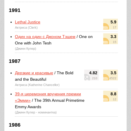
1991
Lethal Justice
5.9
Актриса (Clerk)
17
Один на один с Джоном Тэшем
/ One on
3.3
15
One with John Tesh
(Джинн Купер)
1987
Дерзкие и красивые
/ The Bold
4.82
3.5
210
4522
and the Beautiful
Актриса (Katherine Chancellor)
39-я церемония вручения премии
8.8
12
«Эмми»
/ The 39th Annual Primetime
Emmy Awards
(Джинн Купер - номинантка)
1986