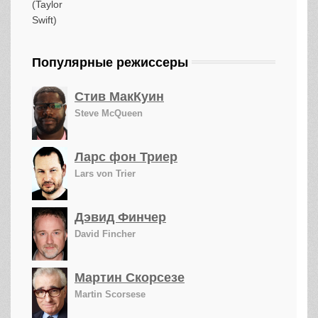
Популярные режиссеры
Стив МакКуин
Steve McQueen
Ларс фон Триер
Lars von Trier
Дэвид Финчер
David Fincher
Мартин Скорсезе
Martin Scorsese