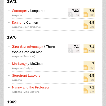
1971
Лонгстрит
/ Longstreet
7.62
7.6
Актриса
36
232
Кеннон
/ Cannon
6.9
Актриса (Silvia Barberio)
935
1970
Жил был обманщик
/ There
7.1
7.1
62
2304
Was a Crooked Man...
Актриса (Prostitute)
МакКлауд
/ McCloud
7
Актриса (Gladys)
858
Storefront Lawyers
6.5
Актриса
25
Nanny and the Professor
7.1
Актриса (Miss Millstone)
337
1969