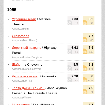
1955
Утренний театр
/ Matinee
7.33
8.2
18
53
Theatre
Актриса (Ruth)
Crossroads
7.7
Актриса (Mrs. Hinton)
43
Дорожный патруль
/ Highway
6.63
7.9
19
448
Patrol
Актриса (Louise Douglas)
Шайенн
/ Cheyenne
8.5
8.1
Актриса (Marie Conover)
20
575
Дымок из ствола
/ Gunsmoke
7.26
8
Актриса (Lily Pitts)
85
2381
Театр Джейн Уаймен
/ Jane Wyman
7.6
27
Presents The Fireside Theatre
Актриса (Winnie)
Миллионер
/ The Millionaire
7.7