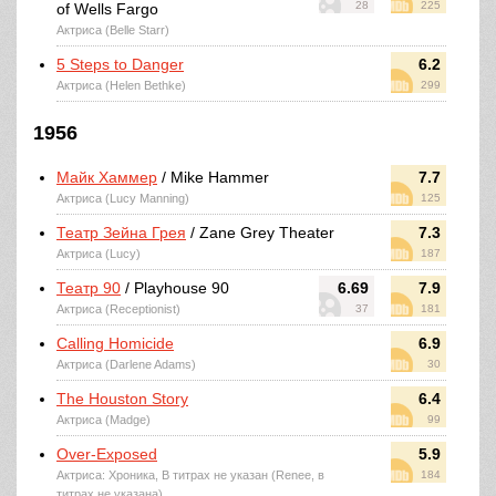
28
225
of Wells Fargo
Актриса (Belle Starr)
5 Steps to Danger
6.2
Актриса (Helen Bethke)
299
1956
Майк Хаммер
/ Mike Hammer
7.7
Актриса (Lucy Manning)
125
Театр Зейна Грея
/ Zane Grey Theater
7.3
Актриса (Lucy)
187
Театр 90
/ Playhouse 90
6.69
7.9
Актриса (Receptionist)
37
181
Calling Homicide
6.9
Актриса (Darlene Adams)
30
The Houston Story
6.4
Актриса (Madge)
99
Over-Exposed
5.9
Актриса: Хроника, В титрах не указан (Renee, в
184
титрах не указана)