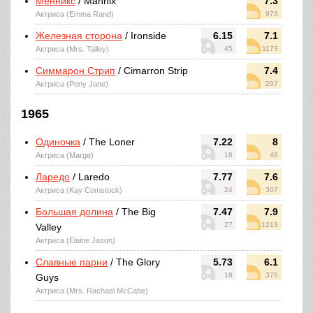
Менникс
/ Mannix
7.3
Актриса (Emma Rand)
973
Железная сторона
/ Ironside
6.15
7.1
Актриса (Mrs. Talley)
45
1173
Симмарон Стрип
/ Cimarron Strip
7.4
Актриса (Pony Jane)
207
1965
Одиночка
/ The Loner
7.22
8
Актриса (Marge)
18
46
Ларедо
/ Laredo
7.77
7.6
Актриса (Kay Comstock)
24
307
Большая долина
/ The Big
7.47
7.9
27
1213
Valley
Актриса (Elaine Jason)
Славные парни
/ The Glory
5.73
6.1
19
375
Guys
Актриса (Mrs. Rachael McCabe)