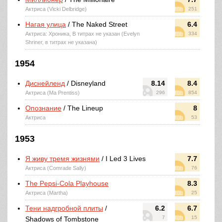
Актриса (Vicki Delbridge)
251
Нагая улица
/ The Naked Street
6.4
Актриса: Хроника, В титрах не указан (Evelyn
334
Shriner, в титрах не указана)
1954
Диснейленд
/ Disneyland
8.14
8.4
Актриса (Ma Prentiss)
296
854
Опознание
/ The Lineup
8
Актриса
53
1953
Я живу тремя жизнями
/ I Led 3 Lives
7.7
Актриса (Comrade Sally)
76
The Pepsi-Cola Playhouse
8.3
Актриса (Martha)
25
Тени надгробной плиты
/
6.2
6.7
7
15
Shadows of Tombstone