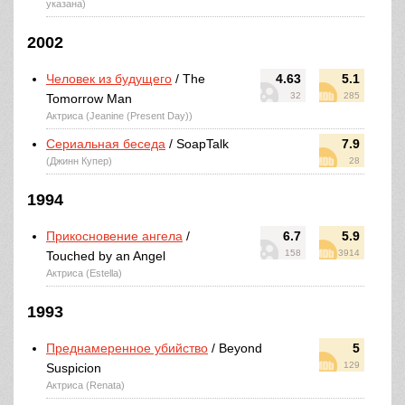
указана)
2002
Человек из будущего
/ The
4.63
5.1
32
285
Tomorrow Man
Актриса (Jeanine (Present Day))
Сериальная беседа
/ SoapTalk
7.9
(Джинн Купер)
28
1994
Прикосновение ангела
/
6.7
5.9
158
3914
Touched by an Angel
Актриса (Estella)
1993
Преднамеренное убийство
/ Beyond
5
129
Suspicion
Актриса (Renata)