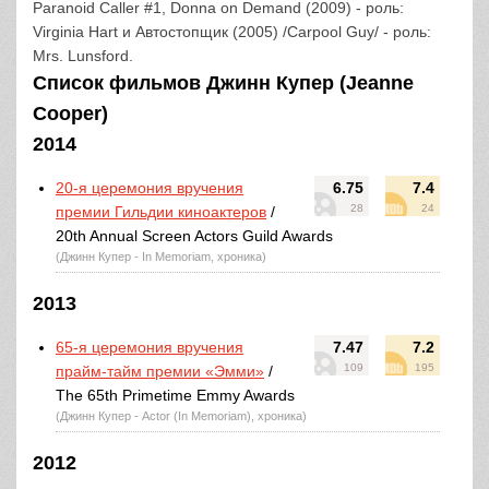
Paranoid Caller #1, Donna on Demand (2009) - роль:
Virginia Hart и Автостопщик (2005) /Carpool Guy/ - роль:
Mrs. Lunsford.
Список фильмов Джинн Купер (Jeanne
Cooper)
2014
20-я церемония вручения
6.75
7.4
28
24
премии Гильдии киноактеров
/
20th Annual Screen Actors Guild Awards
(Джинн Купер - In Memoriam, хроника)
2013
65-я церемония вручения
7.47
7.2
109
195
прайм-тайм премии «Эмми»
/
The 65th Primetime Emmy Awards
(Джинн Купер - Actor (In Memoriam), хроника)
2012