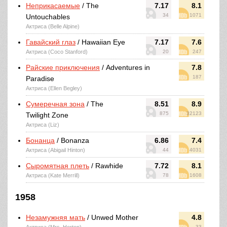
Неприкасаемые
/ The
7.17
8.1
34
1071
Untouchables
Актриса (Belle Alpine)
Гавайский глаз
/ Hawaiian Eye
7.17
7.6
Актриса (Coco Stanford)
20
247
Райские приключения
/ Adventures in
7.8
187
Paradise
Актриса (Ellen Begley)
Сумеречная зона
/ The
8.51
8.9
875
32123
Twilight Zone
Актриса (Liz)
Бонанца
/ Bonanza
6.86
7.4
Актриса (Abigail Hinton)
44
4031
Сыромятная плеть
/ Rawhide
7.72
8.1
Актриса (Kate Merrill)
78
1608
1958
Незамужняя мать
/ Unwed Mother
4.8
33