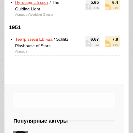
Путеводный свет
/ The
5.65
6.4
115
910
Guiding Light
Актриса (Wedding Guest)
1951
Театр звезд Шлица
/ Schlitz
6.67
7.8
12
130
Playhouse of Stars
Актриса
Популярные актеры