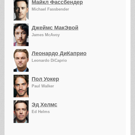
Майкл Фассбендер
Michael Fassbender
Джеймс МакЭвой
James McAvoy
Леонардо ДиКаприо
Leonardo DiCaprio
Пол Уокер
Paul Walker
Эд Хелмс
Ed Helms