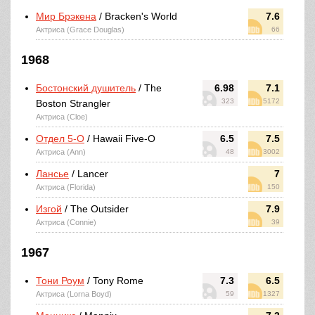
Мир Брэкена
/ Bracken's World
7.6
Актриса (Grace Douglas)
66
1968
Бостонский душитель
/ The
6.98
7.1
323
5172
Boston Strangler
Актриса (Cloe)
Отдел 5-O
/ Hawaii Five-O
6.5
7.5
Актриса (Ann)
48
3002
Лансье
/ Lancer
7
Актриса (Florida)
150
Изгой
/ The Outsider
7.9
Актриса (Connie)
39
1967
Тони Роум
/ Tony Rome
7.3
6.5
Актриса (Lorna Boyd)
59
1327