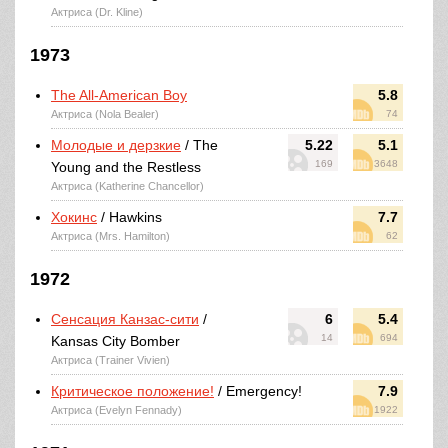
Актриса (Dr. Kline)
1973
The All-American Boy
5.8
Актриса (Nola Bealer)
74
Молодые и дерзкие
/ The
5.22
5.1
169
3648
Young and the Restless
Актриса (Katherine Chancellor)
Хокинс
/ Hawkins
7.7
Актриса (Mrs. Hamilton)
62
1972
Сенсация Канзас-сити
/
6
5.4
14
694
Kansas City Bomber
Актриса (Trainer Vivien)
Критическое положение!
/ Emergency!
7.9
Актриса (Evelyn Fennady)
1922