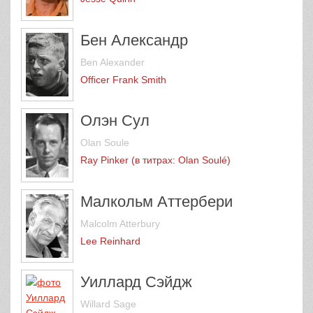
Бен Александр
Ben Alexander
Officer Frank Smith
Олэн Сул
Olan Soule
Ray Pinker (в титрах: Olan Soulé)
Малкольм Аттербери
Malcolm Atterbury
Lee Reinhard
Уиллард Сэйдж
Willard Sage