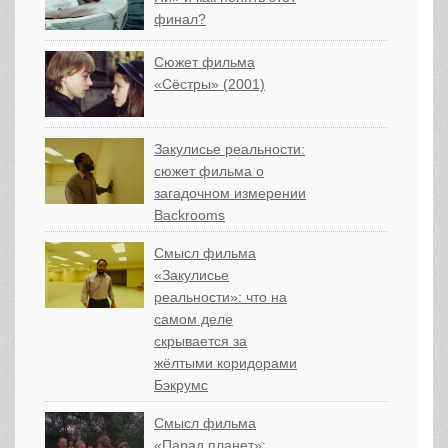
финал?
Сюжет фильма
«Сёстры» (2001)
Закулисье реальности:
сюжет фильма о
загадочном измерении
Backrooms
Смысл фильма
«Закулисье
реальности»: что на
самом деле
скрывается за
жёлтыми коридорами
Бэкрумс
Смысл фильма
«Парад планет»: