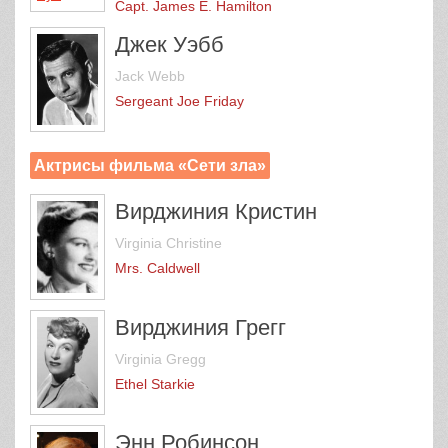
Capt. James E. Hamilton
Джек Уэбб
Jack Webb
Sergeant Joe Friday
Актрисы фильма «Сети зла»
Вирджиния Кристин
Virginia Christine
Mrs. Caldwell
Вирджиния Грегг
Virginia Gregg
Ethel Starkie
Энн Робинсон