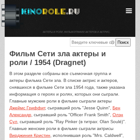
АКТЕРЫ И РОЛИ. ФИЛЬМОГРАФИИ АКТЕРОВ И АКТРИС.
Фильм Сети зла актеры и
роли / 1954 (Dragnet)
В этом разделе собраны все съемочная группа и
актеры фильма Сети зла. В списке актрис и актеров,
снявшихся в фильме Сети зла 1954 года, также указана
информация о героях и ролях, которых они сыграли.
Главные мужские роли в фильме сыграли актеры
Джеймс Гриффит
, сыгравший роль "Jesse Quinn",
Бен
Александр
, сыгравший роль "Officer Frank Smith",
Олэн
Сул
, сыгравший роль "Ray Pinker (в титрах: Olan Soulé)".
Главные женские роли в фильме сыграли актрисы
Вирджиния Кристин
, исполнившая роль "Mrs. Caldwell",