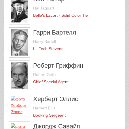
Hal Taggart
Belle's Escort - Solid Color Tie
Гарри Бартелл
Harry Bartell
Lt. Tech Stevens
Роберт Гриффин
Robert Griffin
Chief Special Agent
Херберт Эллис
Herbert Ellis
Booking Sergeant
Джордж Савайя