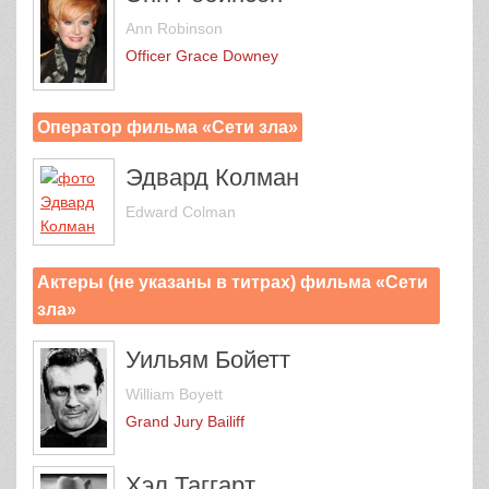
Ann Robinson
Officer Grace Downey
Оператор фильма «Сети зла»
Эдвард Колман
Edward Colman
Актеры (не указаны в титрах) фильма «Сети
зла»
Уильям Бойетт
William Boyett
Grand Jury Bailiff
Хэл Таггарт