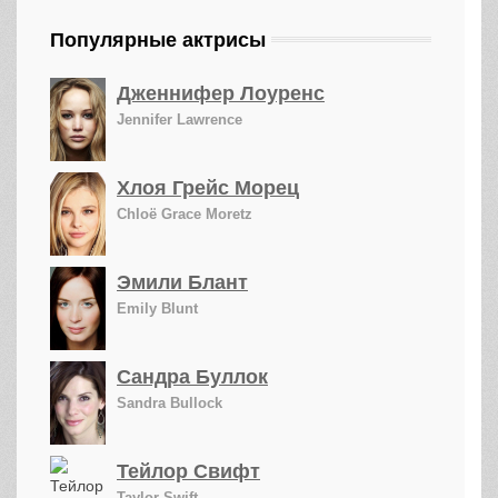
Популярные актрисы
Дженнифер Лоуренс
Jennifer Lawrence
Хлоя Грейс Морец
Chloë Grace Moretz
Эмили Блант
Emily Blunt
Сандра Буллок
Sandra Bullock
Тейлор Свифт
Taylor Swift