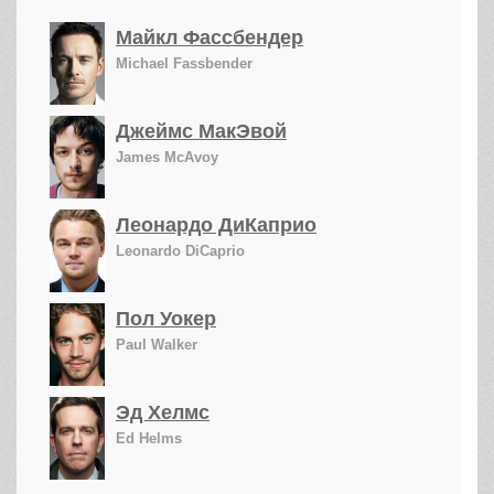
Майкл Фассбендер
Michael Fassbender
Джеймс МакЭвой
James McAvoy
Леонардо ДиКаприо
Leonardo DiCaprio
Пол Уокер
Paul Walker
Эд Хелмс
Ed Helms