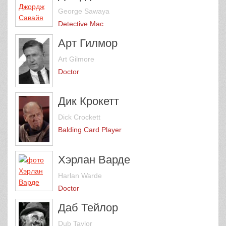
George Sawaya
Detective Mac
Арт Гилмор
Art Gilmore
Doctor
Дик Крокетт
Dick Crockett
Balding Card Player
Хэрлан Варде
Harlan Warde
Doctor
Даб Тейлор
Dub Taylor