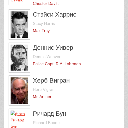
Chester Davitt
Стэйси Харрис
Stacy Harris
Max Troy
Деннис Уивер
Dennis Weaver
Police Capt. R.A. Lohrman
Херб Вигран
Herb Vigran
Mr. Archer
Ричард Бун
Richard Boone