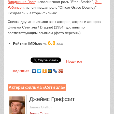
Вирджиния Грегг
, исполнившая роль "Ethel Starkie",
Энн
Робинсон
, исполнившая роль "Officer Grace Downey".
Создатели и авторы фильма: .
Списки других фильмов всех актеров, актрис и авторов
фильма Сети зла / Dragnet (1954) достпны по
соответствующим ссылкам (фото персоны).
6.8
Рейтинг IMDb.com:
(554)
Нравится
Поделиться
Актеры фильма «Сети зла»
Джеймс Гриффит
James Griffith
Jesse Quinn