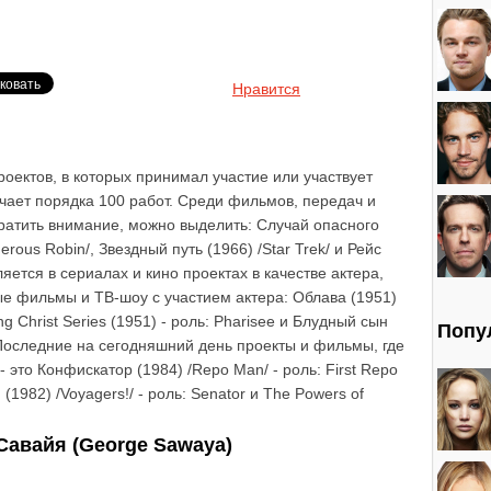
Нравится
оектов, в которых принимал участие или участвует
чает порядка 100 работ. Среди фильмов, передач и
братить внимание, можно выделить: Случай опасного
rous Robin/, Звездный путь (1966) /Star Trek/ и Рейс
ляется в сериалах и кино проектах в качестве актера,
ые фильмы и ТВ-шоу с участием актера: Облава (1951)
ing Christ Series (1951) - роль: Pharisee и Блудный сын
Попу
k. Последние на сегодняшний день проекты и фильмы, где
 это Конфискатор (1984) /Repo Man/ - роль: First Repo
(1982) /Voyagers!/ - роль: Senator и The Powers of
.
авайя (George Sawaya)