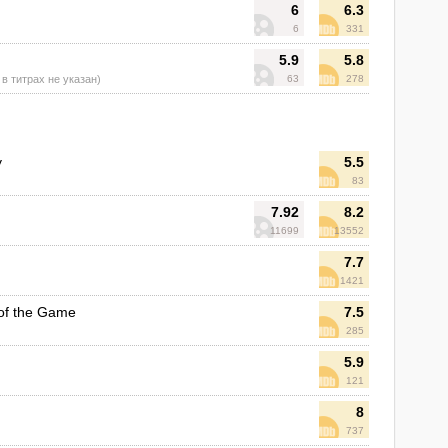
6
6.3
6
331
5.9
5.8
 в титрах не указан)
63
278
y
5.5
83
7.92
8.2
11699
13552
7.7
1421
of the Game
7.5
285
5.9
121
8
737