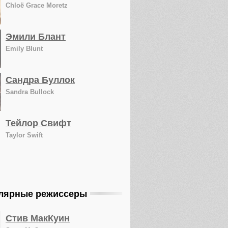
Chloë Grace Moretz
Эмили Блант
Emily Blunt
Сандра Буллок
Sandra Bullock
Тейлор Свифт
Taylor Swift
лярные режиссеры
Стив МакКуин