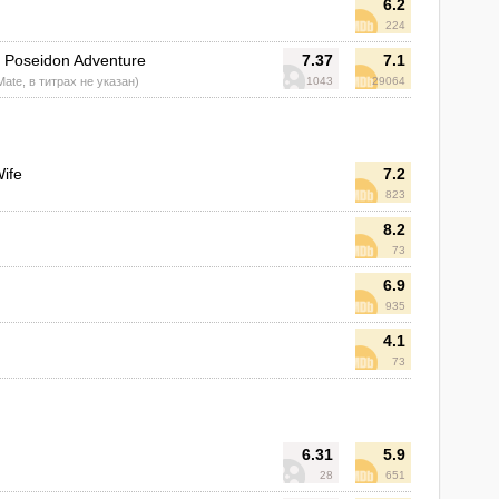
6.2
224
 Poseidon Adventure
7.37
7.1
Mate, в титрах не указан)
1043
29064
Wife
7.2
823
8.2
73
6.9
935
4.1
73
6.31
5.9
28
651