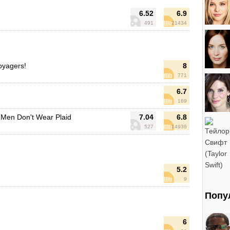
6.52
6.9
491
21434
oyagers!
8
771
6.7
169
Men Don't Wear Plaid
7.04
6.8
527
14936
5.2
9
Попу
6