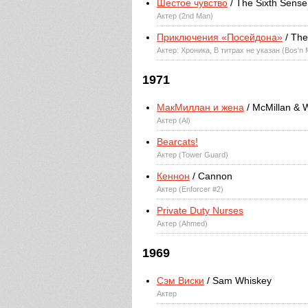
Шестое чувство
/ The Sixth Sense
Актер (2nd Man)
Приключения «Посейдона»
/ The
Актер: Хроника, В титрах не указан (Bos'n 
1971
МакМиллан и жена
/ McMillan & 
Актер (Al)
Bearcats!
Актер (Tower Guard)
Кеннон
/ Cannon
Актер (Enforcer #2)
Private Duty Nurses
Актер (Ahmed)
1969
Сэм Виски
/ Sam Whiskey
Актер