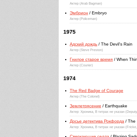
Актер (Arab Bagman)
Эмбрион
/ Embryo
Актер (Policeman)
1975
Адский дождь
/ The Devil's Rain
Актер (Steve Preston)
Гнилое старое время
/ When Thi
Актер (Courier)
1974
The Red Badge of Courage
Актер (The Colonel)
Землетрясение
/ Earthquake
Актер: Хроника, В титрах не указан (Deputy 
Досье детектива Рокфорда
/ The 
Актер: Хроника, В титрах не указан (Fricke
Сверкающие седла
/ Blazing Sad