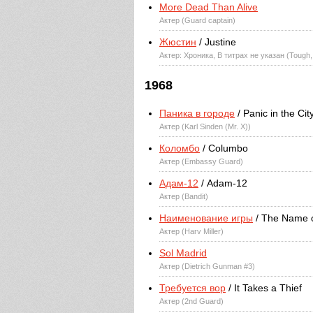
More Dead Than Alive
Актер (Guard captain)
Жюстин
/ Justine
Актер: Хроника, В титрах не указан (Tough,
1968
Паника в городе
/ Panic in the Cit
Актер (Karl Sinden (Mr. X))
Коломбо
/ Columbo
Актер (Embassy Guard)
Адам-12
/ Adam-12
Актер (Bandit)
Наименование игры
/ The Name 
Актер (Harv Miller)
Sol Madrid
Актер (Dietrich Gunman #3)
Требуется вор
/ It Takes a Thief
Актер (2nd Guard)