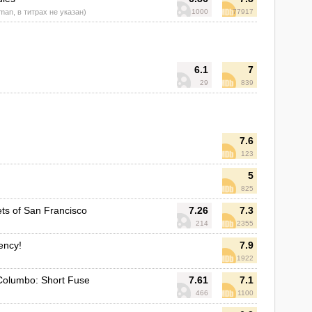
man, в титрах не указан)
1000
77917
6.1
7
29
839
7.6
123
5
825
ets of San Francisco
7.26
7.3
214
2355
ency!
7.9
1922
Columbo: Short Fuse
7.61
7.1
466
1100