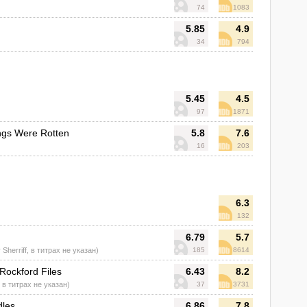
74
1083
5.85
4.9
34
794
5.45
4.5
97
1871
ngs Were Rotten
5.8
7.6
16
203
6.3
132
6.79
5.7
Sherriff, в титрах не указан)
185
8614
Rockford Files
6.43
8.2
, в титрах не указан)
37
3731
dles
6.86
7.8