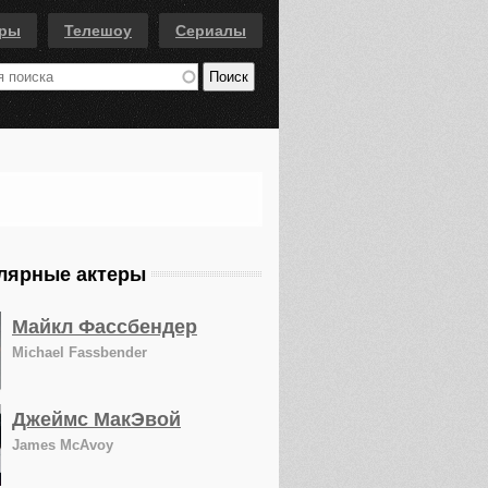
еры
Телешоу
Сериалы
лярные актеры
Майкл Фассбендер
Michael Fassbender
Джеймс МакЭвой
James McAvoy