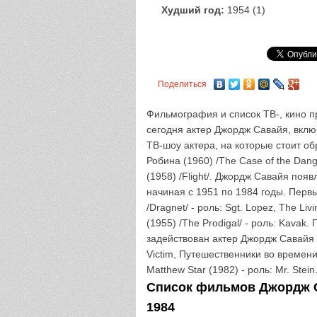
Худший год:
1954 (1)
Поделиться
Фильмография и список ТВ-, кино пр
сегодня актер Джордж Савайя, вклю
ТВ-шоу актера, на которые стоит о
Робина (1960) /The Case of the Dange
(1958) /Flight/. Джордж Савайя появ
начиная с 1951 по 1984 годы. Перв
/Dragnet/ - роль: Sgt. Lopez, The Liv
(1955) /The Prodigal/ - роль: Kava
задействован актер Джордж Савайя -
Victim, Путешественники во времени 
Matthew Star (1982) - роль: Mr. Stein
Список фильмов Джордж С
1984