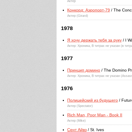
Актер
Конкорд: Аэропорт-79
/ The Conco
Актер (Girard)
1978
Я хочу держать тебя за руку
/ I W
Актер: Хроника, В титрах не указан (в титр
1977
Принцип домино
/ The Domino Pri
Актер: Хроника, В титрах не указан (Assass
1976
Полицейский из будущего
/ Futu
Актер (Spectator)
Rich Man, Poor Man - Book II
Актер (Mike)
Сент Айвз
/ St. Ives