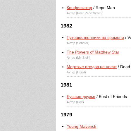
Конфискатор
/ Repo Man
Актер (First Repo Victim)
1982
Путешественники во времени
/ V
Актер (Senator)
The Powers of Matthew Star
Актер (Mr. Stein)
Мертвые пледов не носят
/ Dead 
Актер (Hood)
1981
Лучшие друзья
/ Best of Friends
Актер (Fox)
1979
Young Maverick