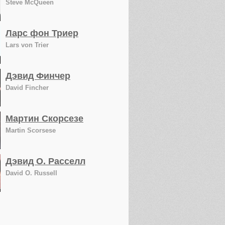
Steve McQueen
Ларс фон Триер
Lars von Trier
Дэвид Финчер
David Fincher
Мартин Скорсезе
Martin Scorsese
Дэвид О. Расселл
David O. Russell