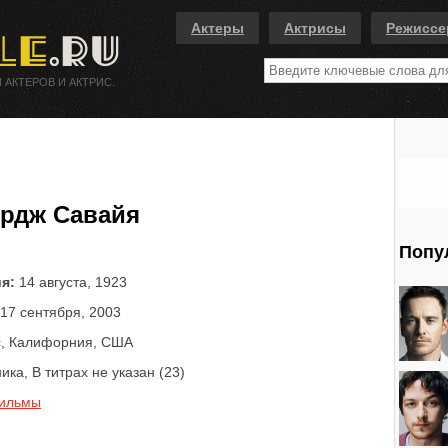
Актеры
Актрисы
Режисс
 АКТЕРОВ И АКТРИС.
рдж Савайя
Попу
я:
14 августа, 1923
17 сентября, 2003
, Калифорния, США
ика, В титрах не указан (23)
ильмы