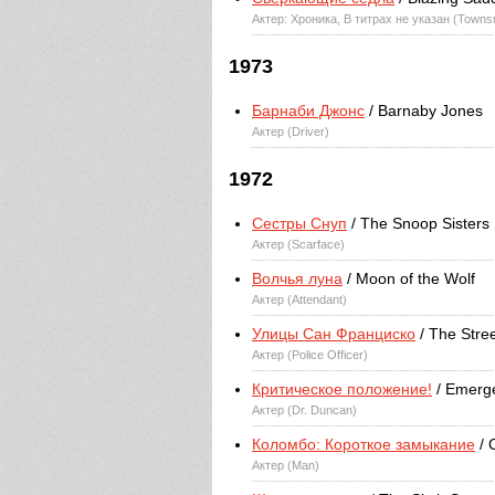
Актер: Хроника, В титрах не указан (Towns
1973
Барнаби Джонс
/ Barnaby Jones
Актер (Driver)
1972
Сестры Снуп
/ The Snoop Sisters
Актер (Scarface)
Волчья луна
/ Moon of the Wolf
Актер (Attendant)
Улицы Сан Франциско
/ The Stre
Актер (Police Officer)
Критическое положение!
/ Emerg
Актер (Dr. Duncan)
Коломбо: Короткое замыкание
/ 
Актер (Man)