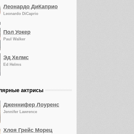
Леонардо ДиКаприо
Leonardo DiCaprio
Пол Уокер
Paul Walker
Эд Хелмс
Ed Helms
лярные актрисы
Дженнифер Лоуренс
Jennifer Lawrence
Хлоя Грейс Морец