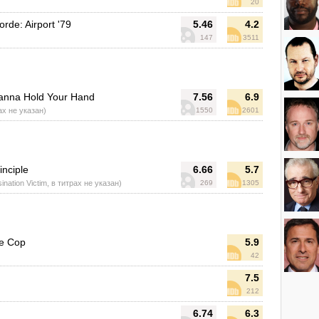
20
rde: Airport '79
5.46
4.2
147
3511
anna Hold Your Hand
7.56
6.9
ах не указан)
1550
2601
nciple
6.66
5.7
ination Victim, в титрах не указан)
269
1305
re Cop
5.9
42
7.5
212
6.74
6.3