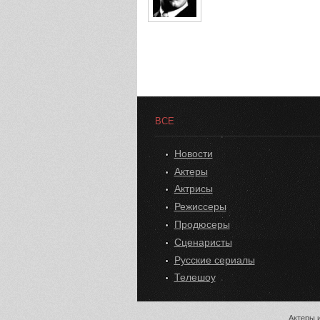
ВСЕ
Новости
Актеры
Актрисы
Режиссеры
Продюсеры
Сценаристы
Русские сериалы
Телешоу
Актеры и