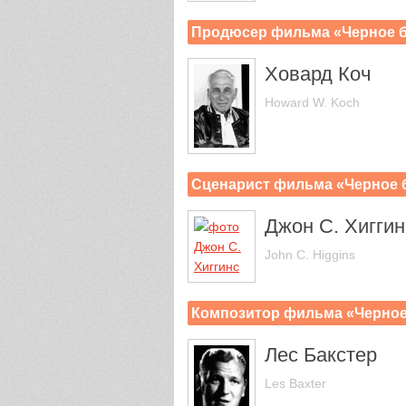
Продюсер фильма «Черное б
Ховард Коч
Howard W. Koch
Сценарист фильма «Черное 
Джон С. Хиггин
John C. Higgins
Композитор фильма «Черное
Лес Бакстер
Les Baxter