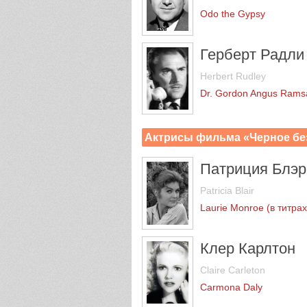
Odo the Gypsy
Герберт Радли
Herbert Rudley
Dr. Gordon Angus Rams
Актрисы фильма «Черное бе
Патриция Блэр
Patricia Blair
Laurie Monroe (в титрах:
Клер Карлтон
Claire Carleton
Carmona Daly