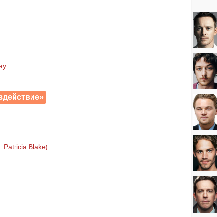
ay
здействие»
 Patricia Blake)