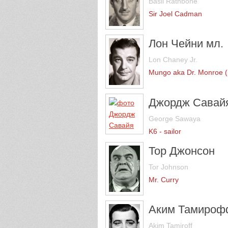
Basil Rathbone
Sir Joel Cadman
Лон Чейни мл.
Lon Chaney Jr.
Mungo aka Dr. Monroe (
Джордж Савай
George Sawaya
K6 - sailor
Тор Джонсон
Tor Johnson
Mr. Curry
Аким Тамироф
Akim Tamiroff