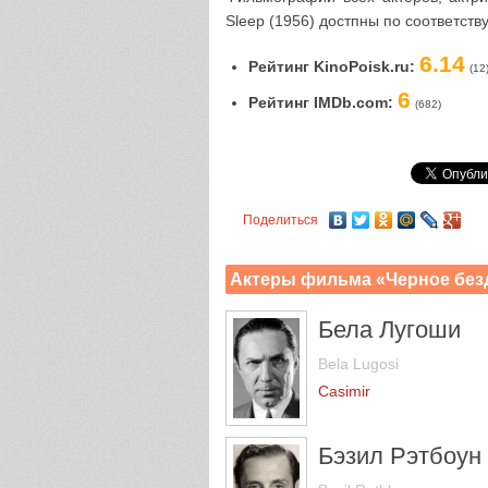
Sleep (1956) достпны по соответст
6.14
Рейтинг KinoPoisk.ru:
(12
6
Рейтинг IMDb.com:
(682)
Поделиться
Актеры фильма «Черное без
Бела Лугоши
Bela Lugosi
Casimir
Бэзил Рэтбоун