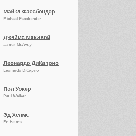
Майкл Фассбендер
Michael Fassbender
Джеймс МакЭвой
James McAvoy
Леонардо ДиКаприо
Leonardo DiCaprio
Пол Уокер
Paul Walker
Эд Хелмс
Ed Helms