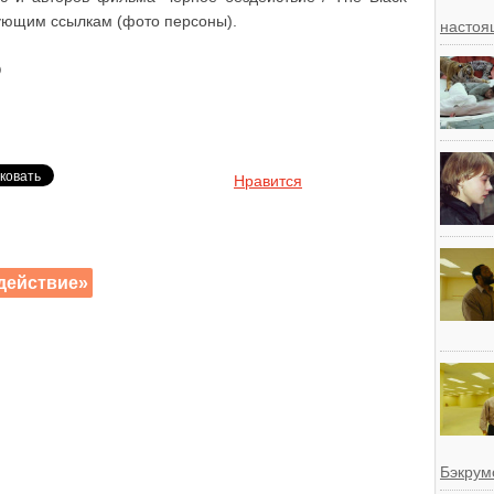
вующим ссылкам (фото персоны).
настоя
)
Нравится
действие»
Бэкрум