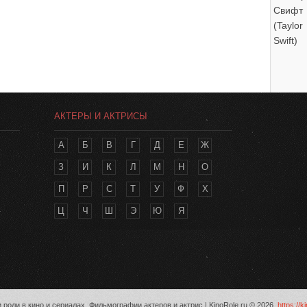
АКТЕРЫ И АКТРИСЫ
А
Б
В
Г
Д
Е
Ж
З
И
К
Л
М
Н
О
П
Р
С
Т
У
Ф
Х
Ц
Ч
Ш
Э
Ю
Я
 роли в кино и сериалах. Фильмографии актеров и актрис | KinoRole.ru © 2026,
https://k