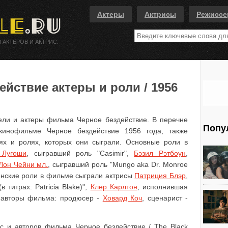
Актеры
Актрисы
Режисс
 АКТЕРОВ И АКТРИС.
йствие актеры и роли / 1956
ели и актеры фильма Черное бездействие. В перечне
Попу
кинофильме Черное бездействие 1956 года, также
ях и ролях, которых они сыграли. Основные роли в
 Лугоши
, сыгравший роль "Casimir",
Бэзил Рэтбоун
,
Лон Чейни мл.
, сыгравший роль "Mungo aka Dr. Monroe
женские роли в фильме сыграли актрисы
Патриция Блэр
,
 титрах: Patricia Blake)",
Клер Карлтон
, исполнившая
и авторы фильма: продюсер -
Ховард Коч
, сценарист -
с и авторов фильма Черное бездействие / The Black