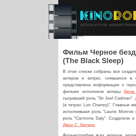
АКТЕРЫ И РОЛИ. ФИЛЬМОГРАФИИ
Фильм Черное безде
(The Black Sleep)
В этом списке собраны все создат
актеров и актрис, снявшихся в 
представлена информация о геро
фильме исполнили актеры
Бела
сыгравший роль "Sir Joel Cadman",
(в титрах: Lon Chaney)". Главные 
исполнившая роль "Laurie Monroe (в
роль "Carmona Daly". Создатели 
Джон С. Хиггинс
.
Фильмографии всех актеров, актри