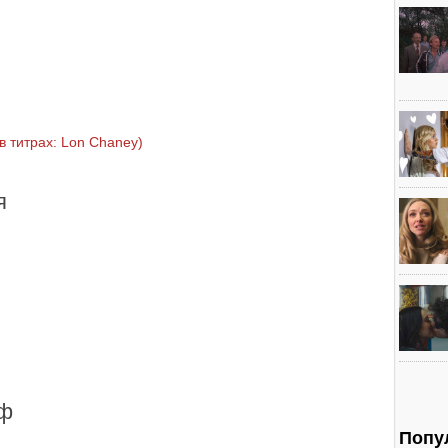
в титрах: Lon Chaney)
я
ф
Попу