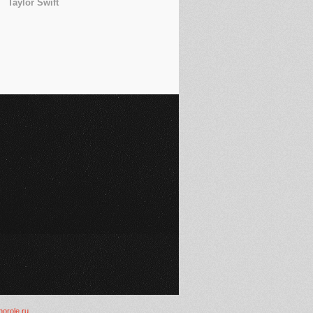
Taylor Swift
inorole.ru
.