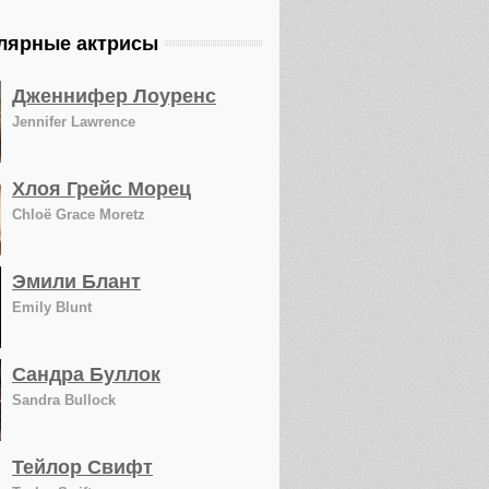
лярные актрисы
Дженнифер Лоуренс
Jennifer Lawrence
Хлоя Грейс Морец
Chloë Grace Moretz
Эмили Блант
Emily Blunt
Сандра Буллок
Sandra Bullock
Тейлор Свифт