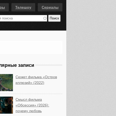
еры
Телешоу
Сериалы
лярные записи
Сюжет фильма «Остров
иллюзий» (2022)
Смысл фильма
«Обсессия» (2026):
почему любовь