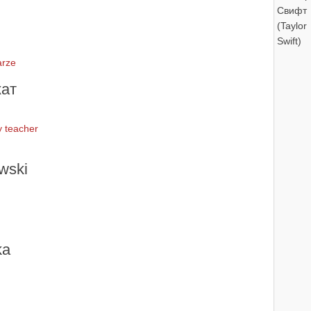
arze
ат
y teacher
wski
ka