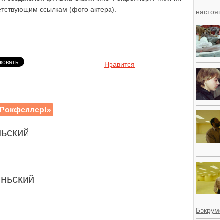
ветствующим ссылкам (фото актера).
настоя
Нравится
 Рокфеллер!»
ьский
ньский
Бэкрум