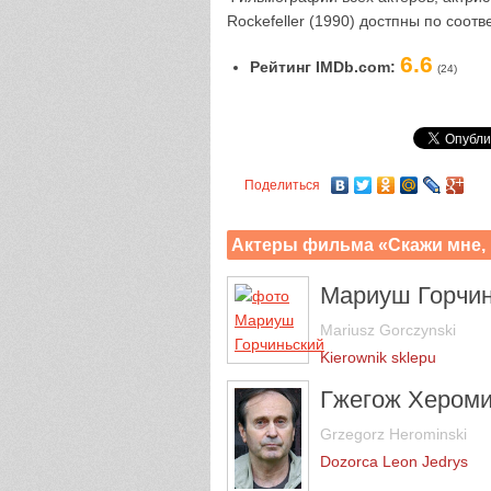
Rockefeller (1990) достпны по соот
6.6
Рейтинг IMDb.com:
(24)
Поделиться
Актеры фильма «Скажи мне,
Мариуш Горчин
Mariusz Gorczynski
Kierownik sklepu
Гжегож Хероми
Grzegorz Herominski
Dozorca Leon Jedrys