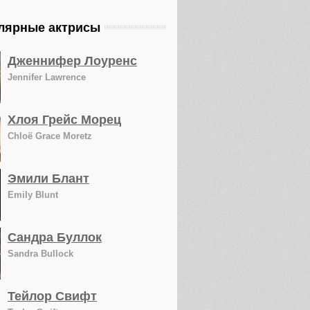
лярные актрисы
Дженнифер Лоуренс
Jennifer Lawrence
Хлоя Грейс Морец
Chloë Grace Moretz
Эмили Блант
Emily Blunt
Сандра Буллок
Sandra Bullock
Тейлор Свифт