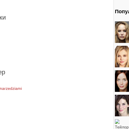
Попу
ки
ер
 narzedziami