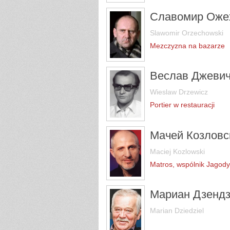
Славомир Оже
Slawomir Orzechowski
Mezczyzna na bazarze
Веслав Джеви
Wieslaw Drzewicz
Portier w restauracji
Мачей Козловс
Maciej Kozlowski
Matros, wspólnik Jagody
Мариан Дзендз
Marian Dziedziel