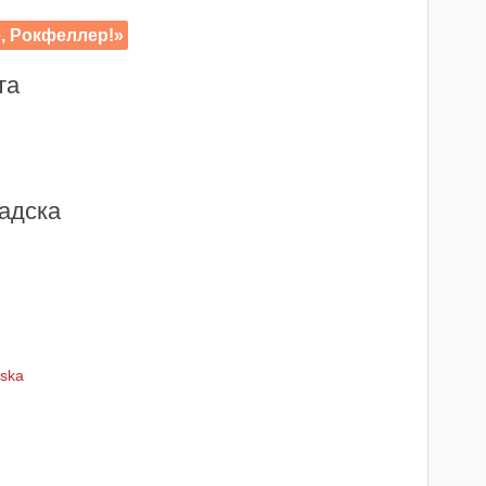
, Рокфеллер!»
та
адска
wska