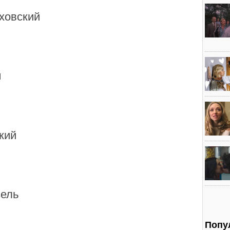
ховский
ч
кий
ель
Попу