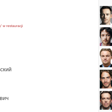
 w restauracji
ский
вич