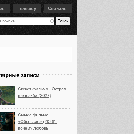
еры
Телешоу
Сериалы
лярные записи
Сюжет фильма «Остров
иллюзий» (2022)
Смысл фильма
«Обсессия» (2026):
почему любовь