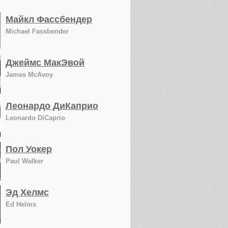
Майкл Фассбендер
Michael Fassbender
Джеймс МакЭвой
James McAvoy
Леонардо ДиКаприо
Leonardo DiCaprio
Пол Уокер
Paul Walker
Эд Хелмс
Ed Helms