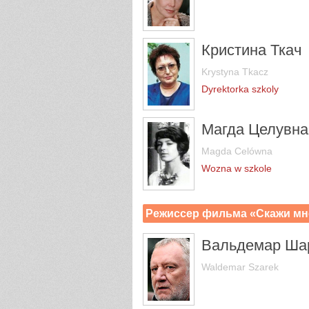
Кристина Ткач
Krystyna Tkacz
Dyrektorka szkoly
Магда Целувна
Magda Celówna
Wozna w szkole
Режиссер фильма «Скажи мн
Вальдемар Ша
Waldemar Szarek