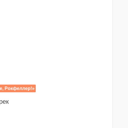
е, Рокфеллер!»
рек