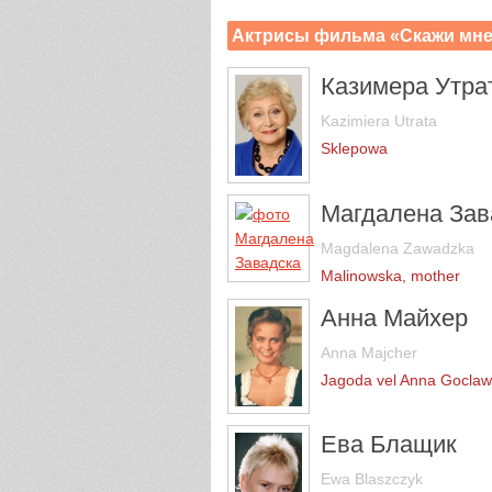
Актрисы фильма «Скажи мне
Казимера Утра
Kazimiera Utrata
Sklepowa
Магдалена Зав
Magdalena Zawadzka
Malinowska, mother
Анна Майхер
Anna Majcher
Jagoda vel Anna Gocla
Ева Блащик
Ewa Blaszczyk