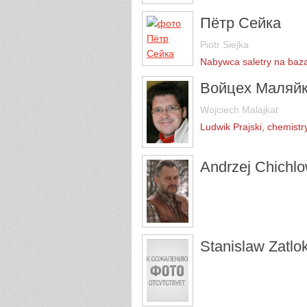
Пётр Сейка
Piotr Siejka
Nabywca saletry na baz
Войцех Маляйк
Wojciech Malajkat
Ludwik Prajski, chemistr
Andrzej Chichlo
Stanislaw Zatlo