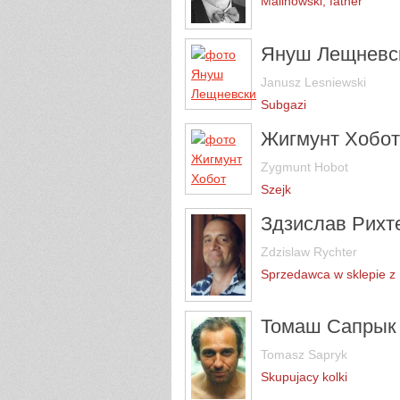
Malinowski, father
Януш Лещневс
Janusz Lesniewski
Subgazi
Жигмунт Хобот
Zygmunt Hobot
Szejk
Здзислав Рихт
Zdzislaw Rychter
Sprzedawca w sklepie z
Томаш Сапрык
Tomasz Sapryk
Skupujacy kolki