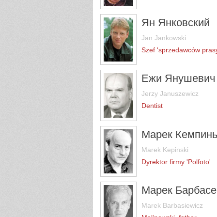
Ян Янковский
Jan Jankowski
Szef 'sprzedawców prasy'
Ежи Янушевич
Jerzy Januszewicz
Dentist
Марек Кемпинь
Marek Kepinski
Dyrektor firmy 'Polfoto'
Марек Барбасе
Marek Barbasiewicz