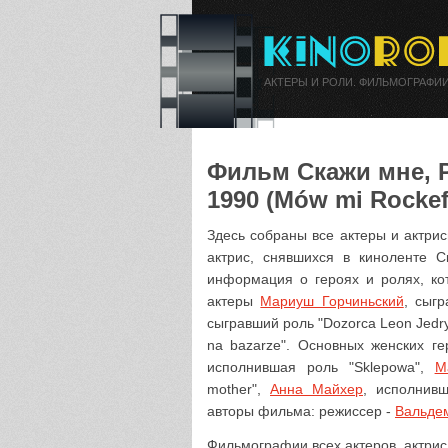
АКТЕРЫ И РОЛИ. ФИЛЬМОГРАФИИ
Фильм Скажи мне, Р
1990 (Mów mi Rockefe
Здесь собраны все актеры и актри
актрис, снявшихся в киноленте С
информация о героях и ролях, ко
актеры
Мариуш Горчиньский
, сыгр
сыгравший роль "Dozorca Leon Jedr
na bazarze". Основных женских г
исполнившая роль "Sklepowa",
М
mother",
Анна Майхер
, исполнивш
авторы фильма: режиссер -
Вальде
Фильмографии всех актеров, актрис