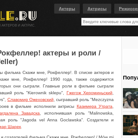
Актеры
Актрисы
Режисс
 АКТЕРОВ И АКТРИС.
окфеллер! актеры и роли /
ller)
сы фильма Скажи мне, Рокфеллер!. В списке актеров и
Попу
кажи мне, Рокфеллер! 1990 года, также содержится
торых они сыграли. Главные роли в фильме сыграли
авший роль "Kierownik sklepu",
Гжегож Хероминьский
,
ys",
Славомир Ожеховский
, сыгравший роль "Mezczyzna
ероев в фильме исполнили актрисы
Казимера Утрата
,
агдалена Завадска
, исполнившая роль "Malinowska,
ая роль "Jagoda vel Anna Goclawska". Создатели и
мар Шарек
.
 и создателей фильма Скажи мне, Рокфеллер! / Mów mi