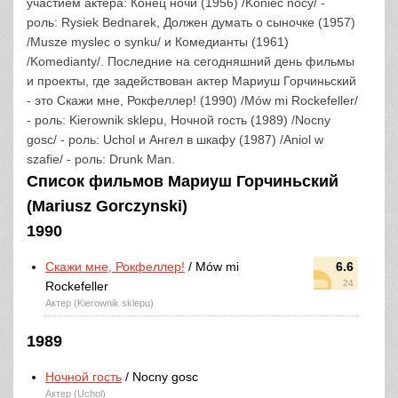
участием актера: Конец ночи (1956) /Koniec nocy/ -
роль: Rysiek Bednarek, Должен думать о сыночке (1957)
/Musze myslec o synku/ и Комедианты (1961)
/Komedianty/. Последние на сегодняшний день фильмы
и проекты, где задействован актер Мариуш Горчиньский
- это Скажи мне, Рокфеллер! (1990) /Mów mi Rockefeller/
- роль: Kierownik sklepu, Ночной гость (1989) /Nocny
gosc/ - роль: Uchol и Ангел в шкафу (1987) /Aniol w
szafie/ - роль: Drunk Man.
Список фильмов Мариуш Горчиньский
(Mariusz Gorczynski)
1990
Скажи мне, Рокфеллер!
/ Mów mi
6.6
24
Rockefeller
Актер (Kierownik sklepu)
1989
Ночной гость
/ Nocny gosc
Актер (Uchol)