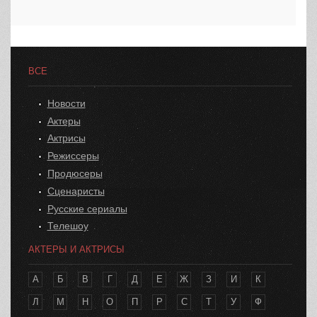
ВСЕ
Новости
Актеры
Актрисы
Режиссеры
Продюсеры
Сценаристы
Русские сериалы
Телешоу
АКТЕРЫ И АКТРИСЫ
А
Б
В
Г
Д
Е
Ж
З
И
К
Л
М
Н
О
П
Р
С
Т
У
Ф