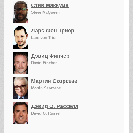
Стив МакКуин
Steve McQueen
Ларс фон Триер
Lars von Trier
Дэвид Финчер
David Fincher
Мартин Скорсезе
Martin Scorsese
Дэвид О. Расселл
David O. Russell