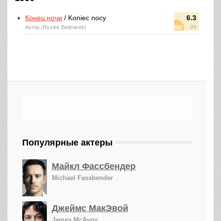
Конец ночи
/ Koniec nocy
6.3
Актер (Rysiek Bednarek)
26
Популярные актеры
Майкл Фассбендер
Michael Fassbender
Джеймс МакЭвой
James McAvoy