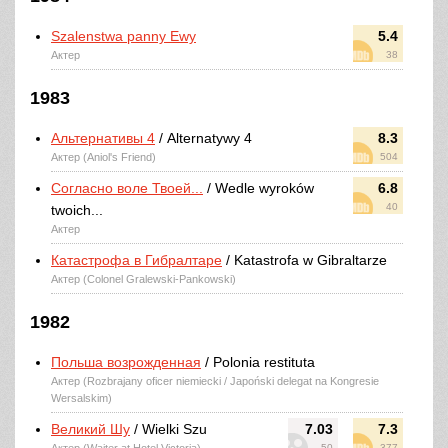
Szalenstwa panny Ewy
5.4
Актер
38
1983
Альтернативы 4
/ Alternatywy 4
8.3
Актер (Aniol's Friend)
504
Согласно воле Твоей...
/ Wedle wyroków
6.8
40
twoich...
Актер
Катастрофа в Гибралтаре
/ Katastrofa w Gibraltarze
Актер (Colonel Gralewski-Pankowski)
1982
Польша возрожденная
/ Polonia restituta
Актер (Rozbrajany oficer niemiecki / Japoński delegat na Kongresie
Wersalskim)
Великий Шу
/ Wielki Szu
7.03
7.3
50
377