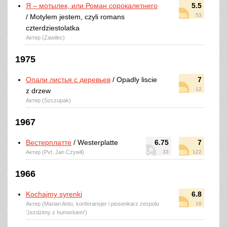
Я – мотылек, или Роман сорокалетнего
5.5
53
/ Motylem jestem, czyli romans
czterdziestolatka
Актер (Zawilec)
1975
Опали листья с деревьев
/ Opadly liscie
7
12
z drzew
Актер (Szczupak)
1967
Вестерплатте
/ Westerplatte
6.75
7
Актер (Pvt. Jan Czywil)
33
122
1966
Kochajmy syrenki
6.8
Актер (Marian Anto, konferansjer i piosenkarz zespolu
16
'Jezdzimy z humorkiem')