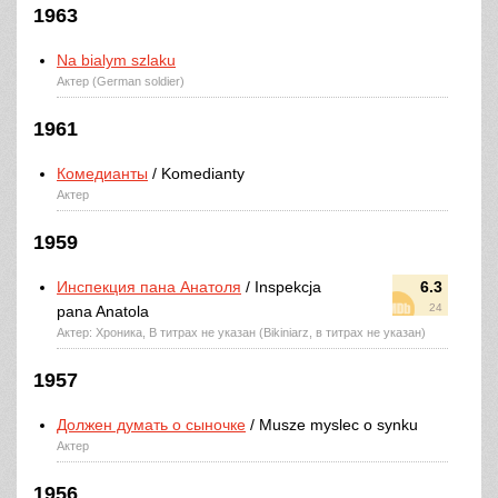
1963
Na bialym szlaku
Актер (German soldier)
1961
Комедианты
/ Komedianty
Актер
1959
Инспекция пана Анатоля
/ Inspekcja
6.3
24
pana Anatola
Актер: Хроника, В титрах не указан (Bikiniarz, в титрах не указан)
1957
Должен думать о сыночке
/ Musze myslec o synku
Актер
1956