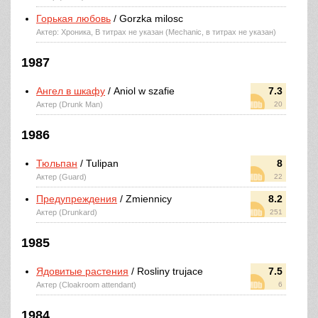
Горькая любовь
/ Gorzka milosc
Актер: Хроника, В титрах не указан (Mechanic, в титрах не указан)
1987
Ангел в шкафу
/ Aniol w szafie
7.3
Актер (Drunk Man)
20
1986
Тюльпан
/ Tulipan
8
Актер (Guard)
22
Предупреждения
/ Zmiennicy
8.2
Актер (Drunkard)
251
1985
Ядовитые растения
/ Rosliny trujace
7.5
Актер (Cloakroom attendant)
6
1984