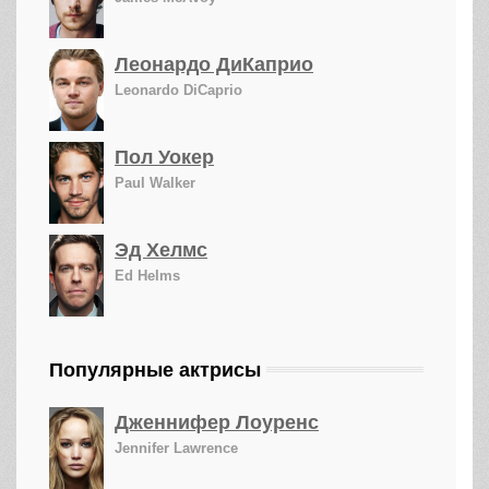
Леонардо ДиКаприо
Leonardo DiCaprio
Пол Уокер
Paul Walker
Эд Хелмс
Ed Helms
Популярные актрисы
Дженнифер Лоуренс
Jennifer Lawrence