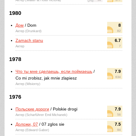
Актер (Waiter at Hotel Victoria)
1980
Дом
/ Dom
8
Актер (Drunkard)
82
Zamach stanu
6.7
Актер
7
1978
Что ты мне сделаешь, если поймаешь
/
7.9
634
Co mi zrobisz, jak mnie zlapiesz
Актер (Wisiorny)
1976
Польские дороги
/ Polskie drogi
7.9
Актер (Scharführer Emil Michanek)
56
Доложи, 07
/ 07 zglos sie
7.5
Актер (Edward Gabor)
94