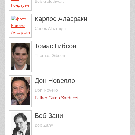
Bob Goldthwait
Карлос Аласраки
Carlos Alazraqui
Томас Гибсон
Thomas Gibson
Дон Новелло
Don Novello
Father Guido Sarducci
Боб Зани
Bob Zany