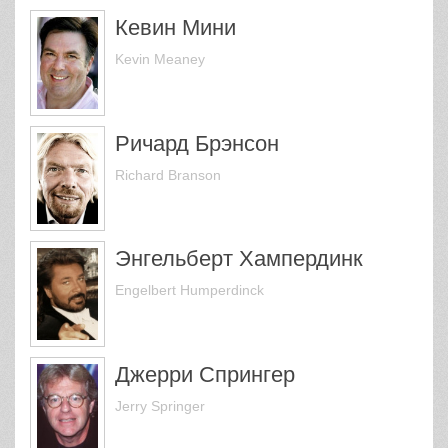
Кевин Мини
Kevin Meaney
Ричард Брэнсон
Richard Branson
Энгельберт Хампердинк
Engelbert Humperdinck
Джерри Спрингер
Jerry Springer