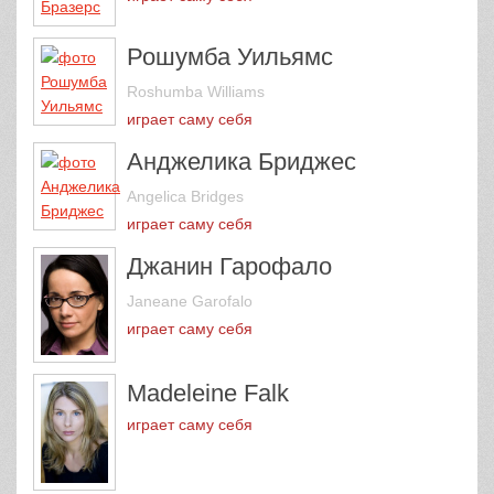
Рошумба Уильямс
Roshumba Williams
играет саму себя
Анджелика Бриджес
Angelica Bridges
играет саму себя
Джанин Гарофало
Janeane Garofalo
играет саму себя
Madeleine Falk
играет саму себя