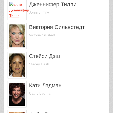
Дженнифер Тилли
Jennifer Tilly
Виктория Сильвстедт
Victoria Silvstedt
Стейси Дэш
Stacey Dash
Кэти Лэдман
Cathy Ladman