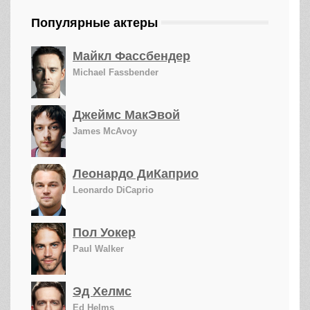
Популярные актеры
Майкл Фассбендер
Michael Fassbender
Джеймс МакЭвой
James McAvoy
Леонардо ДиКаприо
Leonardo DiCaprio
Пол Уокер
Paul Walker
Эд Хелмс
Ed Helms