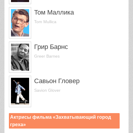
Том Маллика
Tom Mullica
Грир Барнс
Greer Barnes
Савьон Гловер
Savion Glover
Актрисы фильма «Захватывающий город
греха»