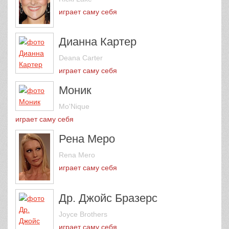
играет саму себя
Дианна Картер
Deana Carter
играет саму себя
Моник
Mo'Nique
играет саму себя
Рена Меро
Rena Mero
играет саму себя
Др. Джойс Бразерс
Joyce Brothers
играет саму себя