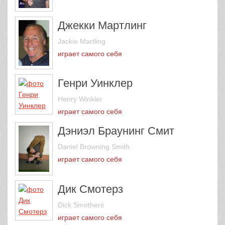
Джекки Мартлинг
Jackie Martling
играет самого себя
Генри Уинклер
Henry Winkler
играет самого себя
Дэниэл Браунинг Смит
Daniel Browning Smith
играет самого себя
Дик Смотерз
Dick Smothers
играет самого себя