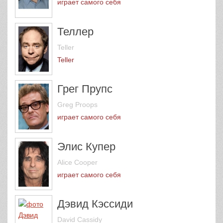
играет самого себя
Теллер
Teller
Teller
Грег Прупс
Greg Proops
играет самого себя
Элис Купер
Alice Cooper
играет самого себя
Дэвид Кэссиди
David Cassidy