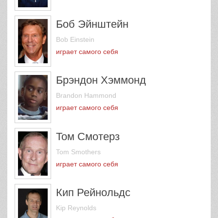
Боб Эйнштейн
Bob Einstein
играет самого себя
Брэндон Хэммонд
Brandon Hammond
играет самого себя
Том Смотерз
Tom Smothers
играет самого себя
Кип Рейнольдс
Kip Reynolds