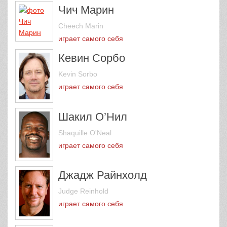
Чич Марин
Cheech Marin
играет самого себя
Кевин Сорбо
Kevin Sorbo
играет самого себя
Шакил О’Нил
Shaquille O'Neal
играет самого себя
Джадж Райнхолд
Judge Reinhold
играет самого себя