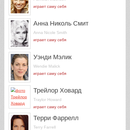
играет саму себя
Анна Николь Смит
Anna Nicole Smith
играет саму себя
Уэнди Мэлик
Wendie Malick
играет саму себя
Трейлор Ховард
Traylor Howard
играет саму себя
Терри Фаррелл
Terry Farrell