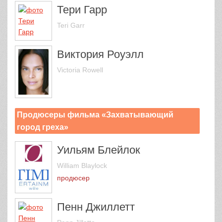
Тери Гарр
Teri Garr
Виктория Роуэлл
Victoria Rowell
Продюсеры фильма «Захватывающий
город греха»
Уильям Блейлок
William Blaylock
продюсер
Пенн Джиллетт