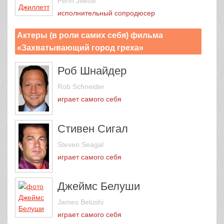
Penn Jillette
исполнительный сопродюсер
Актеры (в роли самих себя) фильма
«Захватывающий город греха»
Роб Шнайдер
Rob Schneider
играет самого себя
Стивен Сигал
Steven Seagal
играет самого себя
Джеймс Белуши
James Belushi
играет самого себя