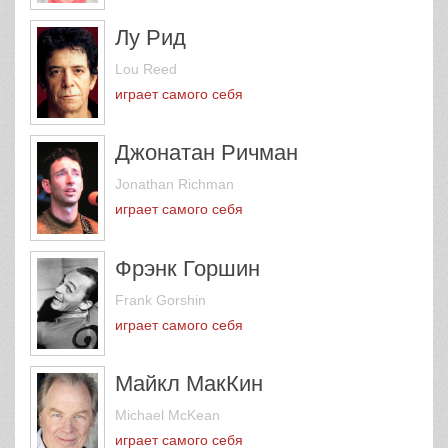
Лу Рид
Lou Reed
играет самого себя
Джонатан Ричман
Jonathan Richman
играет самого себя
Фрэнк Горшин
Frank Gorshin
играет самого себя
Майкл МакКин
Michael McKean
играет самого себя