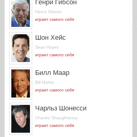
Генри Гибсон
Henry Gibson
играет самого себя
Шон Хейс
Sean Hayes
играет самого себя
Билл Маар
Bill Maher
играет самого себя
Чарльз Шонесси
Charles Shaughnessy
играет самого себя