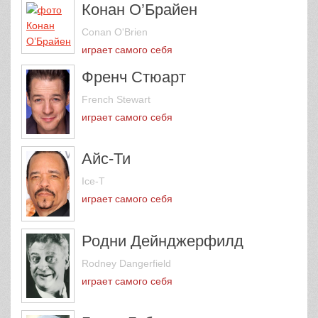
Конан О’Брайен
Conan O'Brien
играет самого себя
Френч Стюарт
French Stewart
играет самого себя
Айс-Ти
Ice-T
играет самого себя
Родни Дейнджерфилд
Rodney Dangerfield
играет самого себя