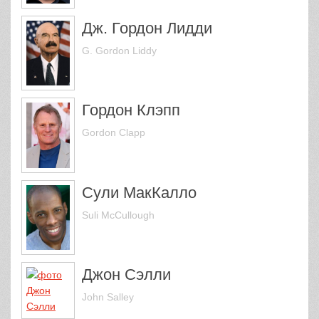
Дж. Гордон Лидди
G. Gordon Liddy
Гордон Клэпп
Gordon Clapp
Сули МакКалло
Suli McCullough
Джон Сэлли
John Salley