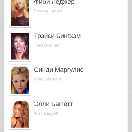
Фиби Леджер
Phoebe Legere
Трэйси Бингхэм
Traci Bingham
Синди Маргулис
Cindy Margolis
Элли Баггетт
Alley Baggett