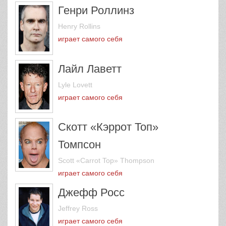
Генри Роллинз
Henry Rollins
играет самого себя
Лайл Лаветт
Lyle Lovett
играет самого себя
Скотт «Кэррот Топ»
Томпсон
Scott «Carrot Top» Thompson
играет самого себя
Джефф Росс
Jeffrey Ross
играет самого себя