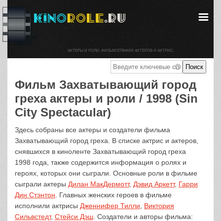
АКТЕРЫ И РОЛИ. ФИЛЬМОГРАФИИ АКТЕРОВ И АКТРИС.
Фильм Захватывающий город
греха актеры и роли / 1998 (Sin
City Spectacular)
Здесь собраны все актеры и создатели фильма
Захватывающий город греха. В списке актрис и актеров,
снявшихся в киноленте Захватывающий город греха
1998 года, также содержится информация о ролях и
героях, которых они сыграли. Основные роли в фильме
сыграли актеры
Дилан МакДермотт
,
Дэвид Аркетт
,
Гарри
Дин Стэнтон
. Главных женских героев в фильме
исполнили актрисы
Дженнифер Тилли
,
Виктория
Сильвстедт
,
Стейси Дэш
. Создатели и авторы фильма: