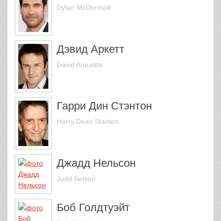
Dylan McDermott
Дэвид Аркетт
David Arquette
Гарри Дин Стэнтон
Harry Dean Stanton
Джадд Нельсон
Judd Nelson
Боб Голдтуэйт