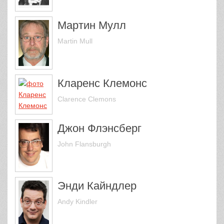
Мартин Мулл
Martin Mull
Кларенс Клемонс
Clarence Clemons
Джон Флэнсберг
John Flansburgh
Энди Кайндлер
Andy Kindler