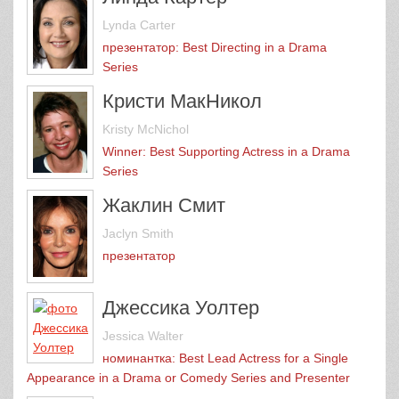
Lynda Carter
презентатор: Best Directing in a Drama
Series
Кристи МакНикол
Kristy McNichol
Winner: Best Supporting Actress in a Drama
Series
Жаклин Смит
Jaclyn Smith
презентатор
Джессика Уолтер
Jessica Walter
номинантка: Best Lead Actress for a Single
Appearance in a Drama or Comedy Series and Presenter