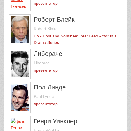
презентатор
Роберт Блейк
Robert Blake
Co - Host and Nominee: Best Lead Actor in a
Drama Series
Либераче
Liberace
презентатор
Пол Линде
Paul Lynde
презентатор
Генри Уинклер
Henry Winkler