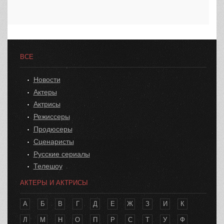
ВСЕ
Новости
Актеры
Актрисы
Режиссеры
Продюсеры
Сценаристы
Русские сериалы
Телешоу
АКТЕРЫ И АКТРИСЫ
А
Б
В
Г
Д
Е
Ж
З
И
К
Л
М
Н
О
П
Р
С
Т
У
Ф