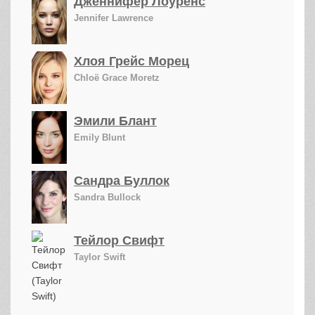
Дженнифер Лоуренс
Jennifer Lawrence
Хлоя Грейс Морец
Chloë Grace Moretz
Эмили Блант
Emily Blunt
Сандра Буллок
Sandra Bullock
Тейлор Свифт
Taylor Swift