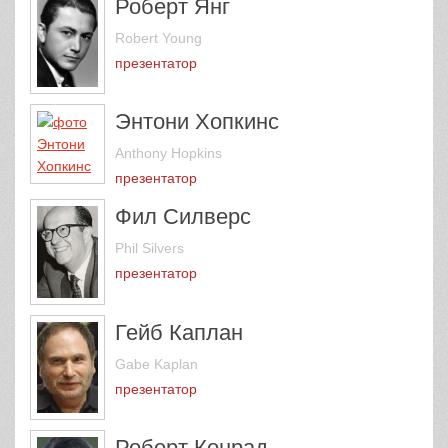
Роберт Янг
Robert Young
презентатор
Энтони Хопкинс
Anthony Hopkins
презентатор
Фил Силверс
Phil Silvers
презентатор
Гейб Каплан
Gabe Kaplan
презентатор
Роберт Конрад