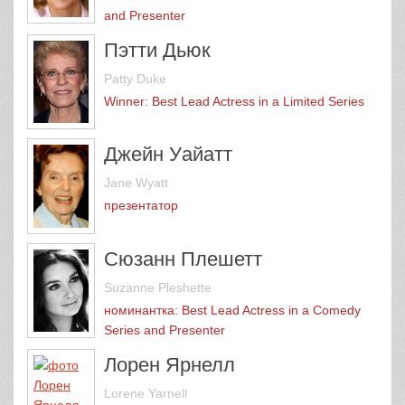
and Presenter
Пэтти Дьюк
Patty Duke
Winner: Best Lead Actress in a Limited Series
Джейн Уайатт
Jane Wyatt
презентатор
Сюзанн Плешетт
Suzanne Pleshette
номинантка: Best Lead Actress in a Comedy
Series and Presenter
Лорен Ярнелл
Lorene Yarnell