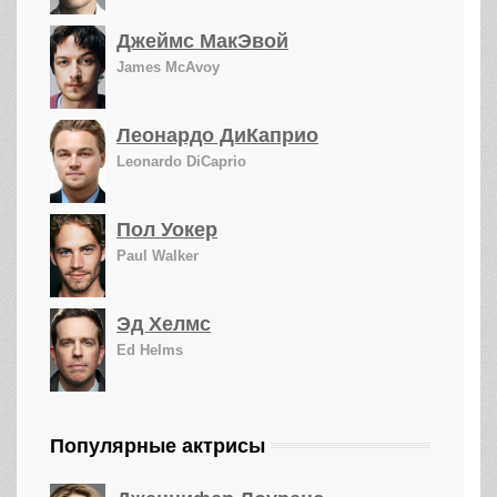
Джеймс МакЭвой
James McAvoy
Леонардо ДиКаприо
Leonardo DiCaprio
Пол Уокер
Paul Walker
Эд Хелмс
Ed Helms
Популярные актрисы