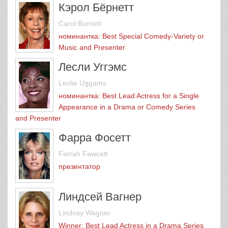
Кэрол Бёрнетт
Carol Burnett
номинантка: Best Special Comedy-Variety or
Music and Presenter
Лесли Уггэмс
Leslie Uggams
номинантка: Best Lead Actress for a Single
Appearance in a Drama or Comedy Series
and Presenter
Фарра Фосетт
Farrah Fawcett
презентатор
Линдсей Вагнер
Lindsay Wagner
Winner: Best Lead Actress in a Drama Series