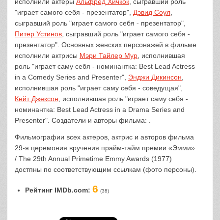
исполнили актеры
Альфред Хичкок
, сыгравший роль
"играет самого себя - презентатор",
Дэвид Соул
,
сыгравший роль "играет самого себя - презентатор",
Питер Устинов
, сыгравший роль "играет самого себя -
презентатор". Основных женских персонажей в фильме
исполнили актрисы
Мэри Тайлер Мур
, исполнившая
роль "играет саму себя - номинантка: Best Lead Actress
in a Comedy Series and Presenter",
Энджи Дикинсон
,
исполнившая роль "играет саму себя - соведущая",
Кейт Джексон
, исполнившая роль "играет саму себя -
номинантка: Best Lead Actress in a Drama Series and
Presenter". Создатели и авторы фильма: .
Фильмографии всех актеров, актрис и авторов фильма
29-я церемония вручения прайм-тайм премии «Эмми»
/ The 29th Annual Primetime Emmy Awards (1977)
достпны по соответствующим ссылкам (фото персоны).
6
Рейтинг IMDb.com:
(38)