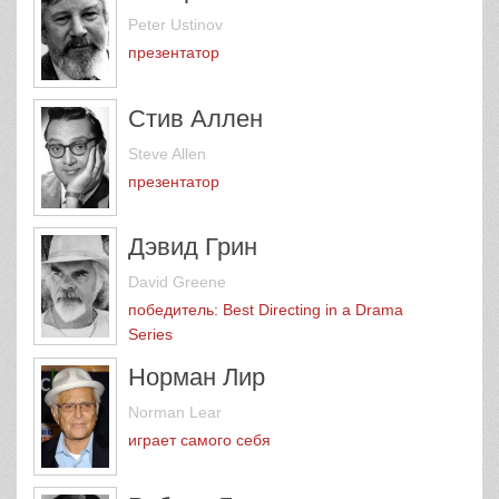
Peter Ustinov
презентатор
Стив Аллен
Steve Allen
презентатор
Дэвид Грин
David Greene
победитель: Best Directing in a Drama
Series
Норман Лир
Norman Lear
играет самого себя