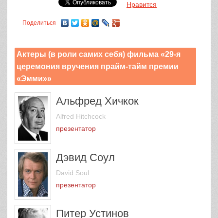
Нравится
Поделиться
Актеры (в роли самих себя) фильма «29-я
церемония вручения прайм-тайм премии
«Эмми»»
Альфред Хичкок
Alfred Hitchcock
презентатор
Дэвид Соул
David Soul
презентатор
Питер Устинов