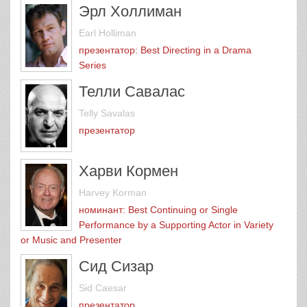
Эрл Холлиман
Earl Holliman
презентатор: Best Directing in a Drama
Series
Телли Савалас
Telly Savalas
презентатор
Харви Кормен
Harvey Korman
номинант: Best Continuing or Single
Performance by a Supporting Actor in Variety
or Music and Presenter
Сид Сизар
Sid Caesar
презентатор