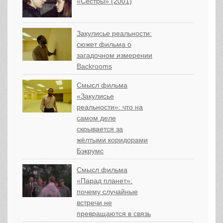
«Сёстры» (2001)
Закулисье реальности:
сюжет фильма о
загадочном измерении
Backrooms
Смысл фильма
«Закулисье
реальности»: что на
самом деле
скрывается за
жёлтыми коридорами
Бэкрумс
Смысл фильма
«Парад планет»:
почему случайные
встречи не
превращаются в связь