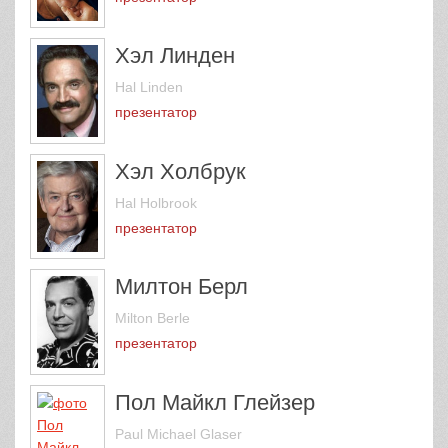
Хэл Линден
Hal Linden
презентатор
Хэл Холбрук
Hal Holbrook
презентатор
Милтон Берл
Milton Berle
презентатор
Пол Майкл Глейзер
Paul Michael Glaser