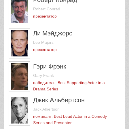
Robert Conrad
презентатор
Ли Мэйджорс
Lee Majors
презентатор
Гэри Фрэнк
Gary Frank
победитель: Best Supporting Actor in a
Drama Series
Джек Альбертсон
Jack Albertson
номинант: Best Lead Actor in a Comedy
Series and Presenter