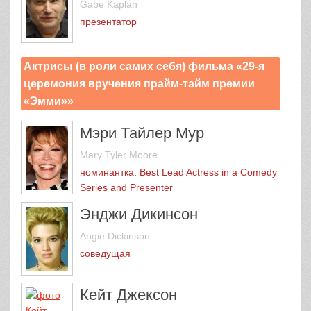
Gabe Kaplan
презентатор
Актрисы (в роли самих себя) фильма «29-я
церемония вручения прайм-тайм премии
«Эмми»»
Мэри Тайлер Мур
Mary Tyler Moore
номинантка: Best Lead Actress in a Comedy
Series and Presenter
Энджи Дикинсон
Angie Dickinson
соведущая
Кейт Джексон