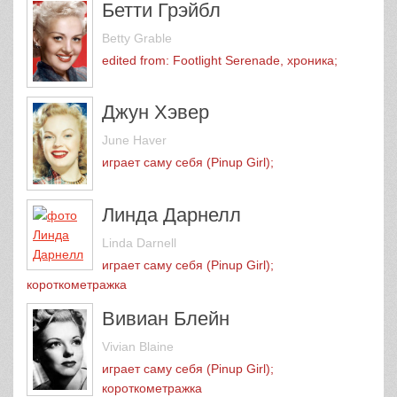
Бетти Грэйбл
Betty Grable
edited from: Footlight Serenade, хроника;
Джун Хэвер
June Haver
играет саму себя (Pinup Girl);
Линда Дарнелл
Linda Darnell
играет саму себя (Pinup Girl);
короткометражка
Вивиан Блейн
Vivian Blaine
играет саму себя (Pinup Girl);
короткометражка