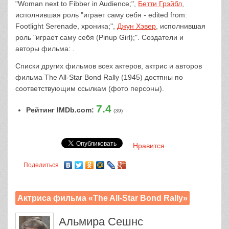
"Woman next to Fibber in Audience;",
Бетти Грэйбл
,
исполнившая роль "играет саму себя - edited from:
Footlight Serenade, хроника;",
Джун Хэвер
, исполнившая
роль "играет саму себя (Pinup Girl);". Создатели и
авторы фильма: .
Списки других фильмов всех актеров, актрис и авторов
фильма The All-Star Bond Rally (1945) достпны по
соответствующим ссылкам (фото персоны).
7.4
Рейтинг IMDb.com:
(39)
Нравится
Поделиться
Актриса фильма «The All-Star Bond Rally»
Альмира Сешнс