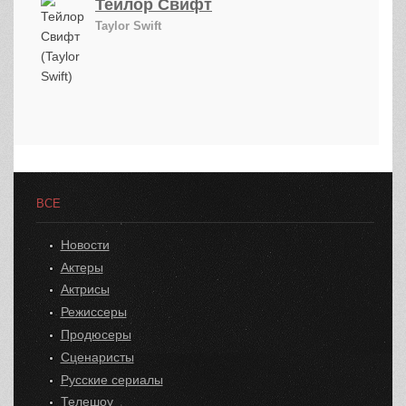
Тейлор Свифт
Taylor Swift
ВСЕ
Новости
Актеры
Актрисы
Режиссеры
Продюсеры
Сценаристы
Русские сериалы
Телешоу