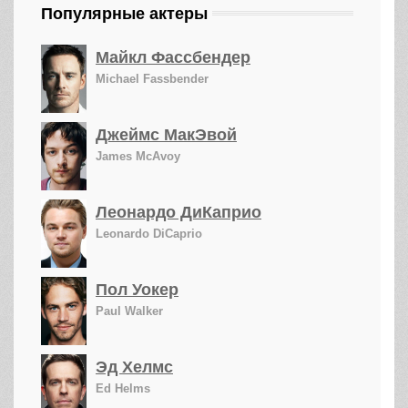
Популярные актеры
Майкл Фассбендер
Michael Fassbender
Джеймс МакЭвой
James McAvoy
Леонардо ДиКаприо
Leonardo DiCaprio
Пол Уокер
Paul Walker
Эд Хелмс
Ed Helms