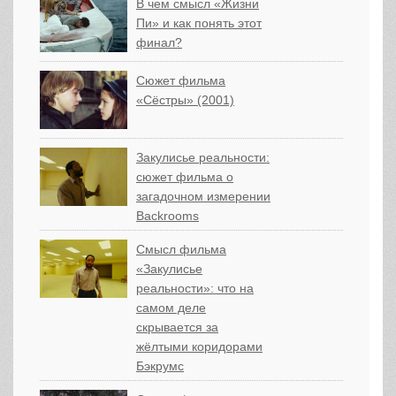
В чем смысл «Жизни
Пи» и как понять этот
финал?
Сюжет фильма
«Сёстры» (2001)
Закулисье реальности:
сюжет фильма о
загадочном измерении
Backrooms
Смысл фильма
«Закулисье
реальности»: что на
самом деле
скрывается за
жёлтыми коридорами
Бэкрумс