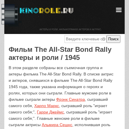
АКТЕРЫ И РОЛИ. ФИЛЬМОГРАФИИ АКТЕРОВ И АКТРИС.
Фильм The All-Star Bond Rally
актеры и роли / 1945
В этом разделе собраны все съемочная группа и
актеры фильма The All-Star Bond Rally. В списке актрис
и актеров, снявшихся в фильме The All-Star Bond Rally
1945 года, также указана информация о героях и
ролях, которых они сыграли. Главные мужские роли в
фильме сыграли актеры
Фрэнк Синатра
, сыгравший
самого себя,
Харпо Маркс
, сыгравший роль "играет
самого себя;",
Гарри Джеймс
, сыгравший роль "играет
самого себя;". Главные женские роли в фильме
сыграли актрисы
Альмира Сешнс
, исполнившая роль