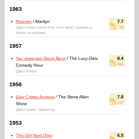
1963
Мэрлин
/ Marilyn
7.7
(Джун Хэвер (scene from 'Love Nest'), хроника, в
65
титрах не указана)
1957
Час комедии Люси-Деси
/ The Lucy-Desi
8.4
640
Comedy Hour
(Джун Хэвер)
1956
Шоу Стива Аллена
/ The Steve Allen
7.8
127
Show
(Джун Хэвер - Appearing)
1953
The Girl Next Door
6.5