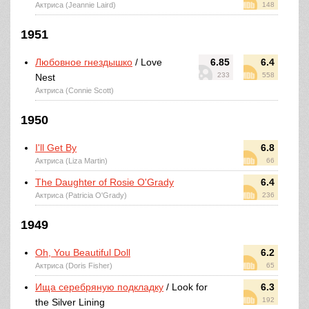
Актриса (Jeannie Laird)
148
1951
Любовное гнездышко
/ Love
6.85
6.4
233
558
Nest
Актриса (Connie Scott)
1950
I'll Get By
6.8
Актриса (Liza Martin)
66
The Daughter of Rosie O'Grady
6.4
Актриса (Patricia O'Grady)
236
1949
Oh, You Beautiful Doll
6.2
Актриса (Doris Fisher)
65
Ища серебряную подкладку
/ Look for
6.3
192
the Silver Lining