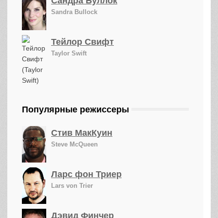
Сандра Буллок
Sandra Bullock
Тейлор Свифт
Taylor Swift
Популярные режиссеры
Стив МакКуин
Steve McQueen
Ларс фон Триер
Lars von Trier
Дэвид Финчер