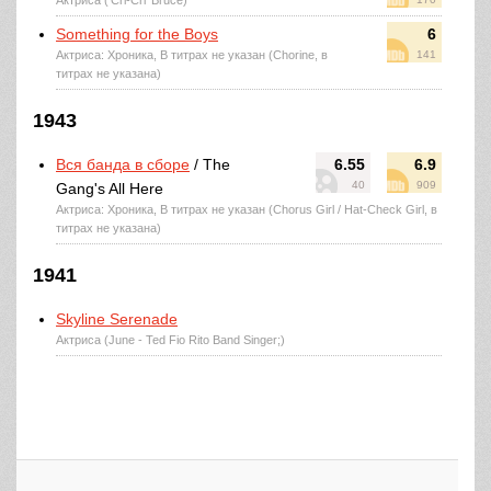
Актриса ('Cri-Cri' Bruce)
Something for the Boys
6
Актриса: Хроника, В титрах не указан (Chorine, в
141
титрах не указана)
1943
Вся банда в сборе
/ The
6.55
6.9
40
909
Gang's All Here
Актриса: Хроника, В титрах не указан (Chorus Girl / Hat-Check Girl, в
титрах не указана)
1941
Skyline Serenade
Актриса (June - Ted Fio Rito Band Singer;)