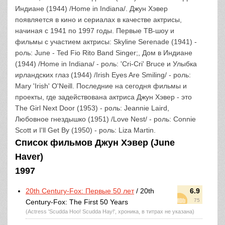
Индиане (1944) /Home in Indiana/. Джун Хэвер
появляется в кино и сериалах в качестве актрисы,
начиная с 1941 по 1997 годы. Первые ТВ-шоу и
фильмы с участием актрисы: Skyline Serenade (1941) -
роль: June - Ted Fio Rito Band Singer;, Дом в Индиане
(1944) /Home in Indiana/ - роль: 'Cri-Cri' Bruce и Улыбка
ирландских глаз (1944) /Irish Eyes Are Smiling/ - роль:
Mary 'Irish' O'Neill. Последние на сегодня фильмы и
проекты, где задействована актриса Джун Хэвер - это
The Girl Next Door (1953) - роль: Jeannie Laird,
Любовное гнездышко (1951) /Love Nest/ - роль: Connie
Scott и I'll Get By (1950) - роль: Liza Martin.
Список фильмов Джун Хэвер (June
Haver)
1997
20th Century-Fox: Первые 50 лет
/ 20th
6.9
75
Century-Fox: The First 50 Years
(Actress 'Scudda Hoo! Scudda Hay!', хроника, в титрах не указана)