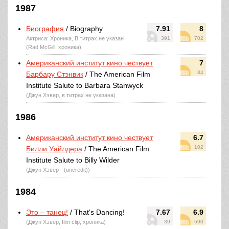
1987
Биография
/ Biography
7.91
8
Актриса: Хроника, В титрах не указан
391
702
(Rad McGill, хроника)
Американский институт кино чествует
7
84
Барбару Стэнвик
/ The American Film
Institute Salute to Barbara Stanwyck
(Джун Хэвер, в титрах не указана)
1986
Американский институт кино чествует
6.7
102
Билли Уайлдера
/ The American Film
Institute Salute to Billy Wilder
(Джун Хэвер - (uncredit))
1984
Это – танец!
/ That's Dancing!
7.67
6.9
(Джун Хэвер, film clip, хроника)
39
690