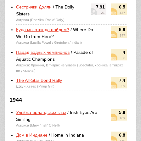
Сестрички Долли
/ The Dolly
7.91
6.5
21
437
Sisters
Актриса (Roszika 'Rosie' Dolly)
Куда мы отсюда пойдем?
/ Where Do
5.9
147
We Go from Here?
Актриса (Lucilla Powell / Gretchen / Indian)
Парад водных чемпионов
/ Parade of
4
6
Aquatic Champions
Актриса: Хроника, В титрах не указан (Spectator, хроника, в титрах
не указана;)
The All-Star Bond Rally
7.4
(Джун Хэвер (Pinup Girl);)
39
1944
Улыбка ирландских глаз
/ Irish Eyes Are
5.6
109
Smiling
Актриса (Mary 'Irish' O'Neill)
Дом в Индиане
/ Home in Indiana
6.8
170