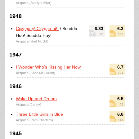
Актриса (Marilyn Miller)
1948
Скудда-у! Скудда-эй!
/ Scudda
6.33
6.3
30
168
Hoo! Scudda Hay!
Актриса (Rad McGill)
1947
I Wonder Who's Kissing Her Now
6.7
Актриса (Katie McCullem)
121
1946
Wake Up and Dream
6.5
Актриса (Jenny)
52
Three Little Girls in Blue
6.6
Актриса (Pam Charters)
141
1945