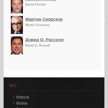
David Fincher
Мартин Скорсезе
Martin Scorsese
Дэвид О. Расселл
David O. Russell
ВСЕ
Новости
Актеры