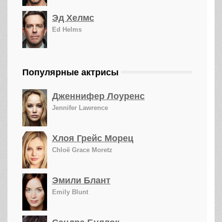
Эд Хелмс
Ed Helms
Популярные актрисы
Дженнифер Лоуренс
Jennifer Lawrence
Хлоя Грейс Морец
Chloë Grace Moretz
Эмили Блант
Emily Blunt