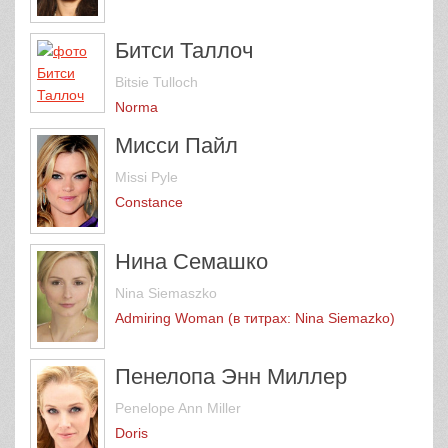
Битси Таллоч
Bitsie Tulloch
Norma
Мисси Пайл
Missi Pyle
Constance
Нина Семашко
Nina Siemaszko
Admiring Woman (в титрах: Nina Siemazko)
Пенелопа Энн Миллер
Penelope Ann Miller
Doris