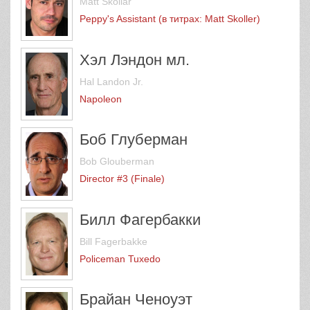
Matt Skollar
Peppy's Assistant (в титрах: Matt Skoller)
Хэл Лэндон мл.
Hal Landon Jr.
Napoleon
Боб Глуберман
Bob Glouberman
Director #3 (Finale)
Билл Фагербакки
Bill Fagerbakke
Policeman Tuxedo
Брайан Ченоуэт