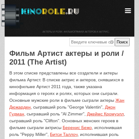
АКТЕРЫ И РОЛИ. ФИЛЬМОГРАФИИ АКТЕРОВ И АКТРИС.
Фильм Артист актеры и роли /
2011 (The Artist)
В этом списке представлены все создатели и актеры
фильма Артист. В списке актрис и актеров, снявшихся в
кинофильме Артист 2011 года, также указана
информация о героях и ролях, которых они сыграли.
Основные мужские роли в фильме сыграли актеры
Жан
Дюжарден
, сыгравший роль "George Valentin",
Джон
Гудман
, сыгравший роль "Al Zimmer",
Джеймс Кромуэлл
,
сыгравший роль "Clifton". Основных женских героев в
фильме сыграли актрисы
Беренис Бежо
, исполнившая
роль "Peppy Miller",
Битси Таллоч
, исполнившая роль