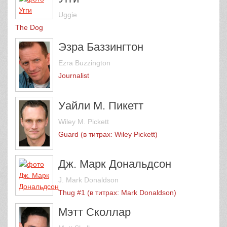
Uggie
The Dog
Эзра Баззингтон
Ezra Buzzington
Journalist
Уайли М. Пикетт
Wiley M. Pickett
Guard (в титрах: Wiley Pickett)
Дж. Марк Дональдсон
J. Mark Donaldson
Thug #1 (в титрах: Mark Donaldson)
Мэтт Сколлар