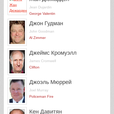
Jean Dujardin
George Valentin
Джон Гудман
John Goodman
Al Zimmer
Джеймс Кромуэлл
James Cromwell
Clifton
Джоэль Мюррей
Joel Murray
Policeman Fire
Кен Давитян