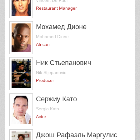
Vincent De Paul
Restaurant Manager
Мохамед Дионе
Mohamed Dione
African
Ник Стьепанович
Nik Stjepanovic
Producer
Сержиу Като
Sergio Kato
Actor
Джош Рафаэль Маргулис