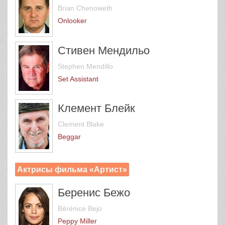
Brian Chenoweth
Onlooker
Стивен Мендильо
Stephen Mendillo
Set Assistant
Клемент Блейк
Clement Blake
Beggar
Актрисы фильма «Артист»
Беренис Бежо
Bérénice Bejo
Peppy Miller