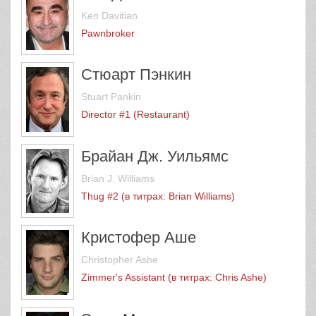
Ken Davitian
Pawnbroker
Стюарт Пэнкин
Stuart Pankin
Director #1 (Restaurant)
Брайан Дж. Уильямс
Brian J. Williams
Thug #2 (в титрах: Brian Williams)
Кристофер Аше
Christopher Ashe
Zimmer's Assistant (в титрах: Chris Ashe)