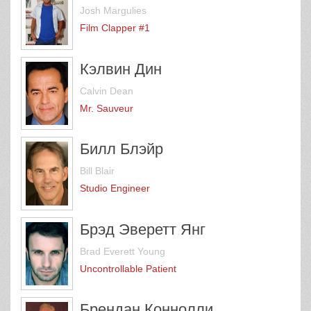
Josh Margulies
Film Clapper #1
Кэлвин Дин
Calvin Dean
Mr. Sauveur
Билл Блэйр
Bill Blair
Studio Engineer
Брэд Эверетт Янг
Brad Everett Young
Uncontrollable Patient
Брендан Коннолли