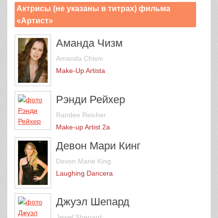
Актрисы (не указаны в титрах) фильма
«Артист»
Аманда Чизм
Amanda Chism
Make-Up Artistа
Рэнди Рейхер
Randee Reicher
Make-up Artist 2а
Девон Мари Кинг
Devon Marie King
Laughing Dancerа
Джуэл Шепард
Jewel Shepard