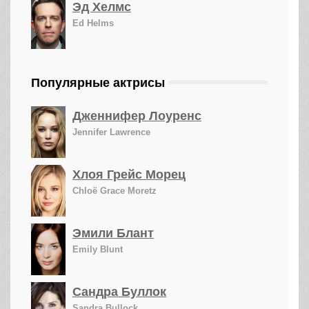
Эд Хелмс
Ed Helms
Популярные актрисы
Дженнифер Лоуренс
Jennifer Lawrence
Хлоя Грейс Морец
Chloë Grace Moretz
Эмили Блант
Emily Blunt
Сандра Буллок
Sandra Bullock