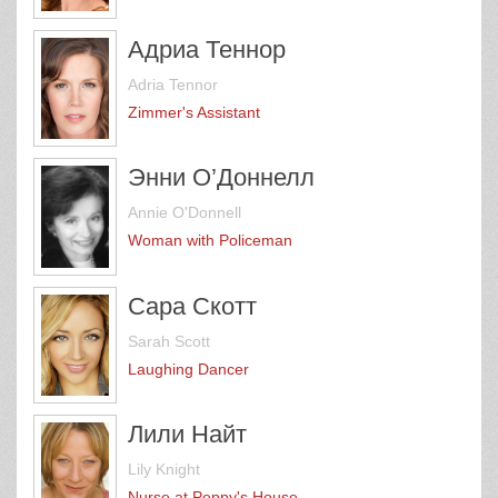
Адриа Теннор
Adria Tennor
Zimmer's Assistant
Энни О’Доннелл
Annie O'Donnell
Woman with Policeman
Сара Скотт
Sarah Scott
Laughing Dancer
Лили Найт
Lily Knight
Nurse at Peppy's House