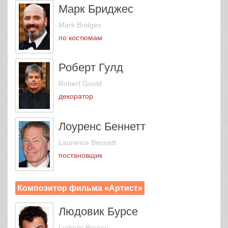
Марк Бриджес
Mark Bridges
по костюмам
Роберт Гулд
Robert Gould
декоратор
Лоуренс Беннетт
Laurence Bennett
постановщик
Композитор фильма «Артист»
Людовик Бурсе
Ludovic Bource