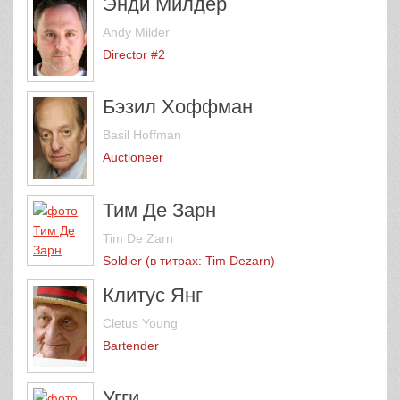
Энди Милдер
Andy Milder
Director #2
Бэзил Хоффман
Basil Hoffman
Auctioneer
Тим Де Зарн
Tim De Zarn
Soldier (в титрах: Tim Dezarn)
Клитус Янг
Cletus Young
Bartender
Угги