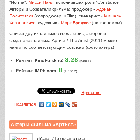
"Norma",
Мисси Пайл
, исполнившая роль "Constance".
Авторы и Создатели фильма: продюсер -
Адриан
Политовски
(сопродюсер: uFilm), сценарист -
Мишель
Хазанавичус
, художник -
Марк Бриджес
(по костюмам).
Списки других фильмов всех актрис, актеров и
создателей фильма Артист / The Artist (2011) можно
найти по соответствующим ссылкам (фото актера).
8.28
Рейтинг KinoPoisk.ru:
(53861)
8
Рейтинг IMDb.com:
(155912)
Нравится
Поделиться
Актеры фильма «Артист»
Жан Дюжарден