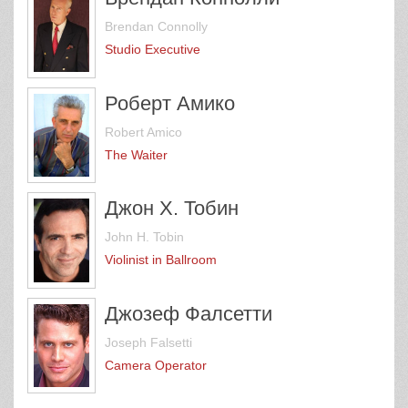
Brendan Connolly
Studio Executive
Роберт Амико
Robert Amico
The Waiter
Джон Х. Тобин
John H. Tobin
Violinist in Ballroom
Джозеф Фалсетти
Joseph Falsetti
Camera Operator