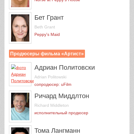
Бет Грант
Beth Grant
Peppy's Maid
Продюсеры фильма «Артист»
Адриан Политовски
Adrian Politowski
сопродюсер: uFilm
Ричард Миддлтон
Richard Middleton
исполнительный продюсер
Тома Лангманн