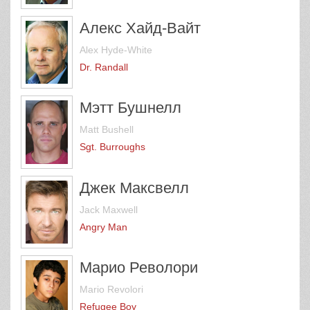
Алекс Хайд-Вайт
Alex Hyde-White
Dr. Randall
Мэтт Бушнелл
Matt Bushell
Sgt. Burroughs
Джек Максвелл
Jack Maxwell
Angry Man
Марио Револори
Mario Revolori
Refugee Boy