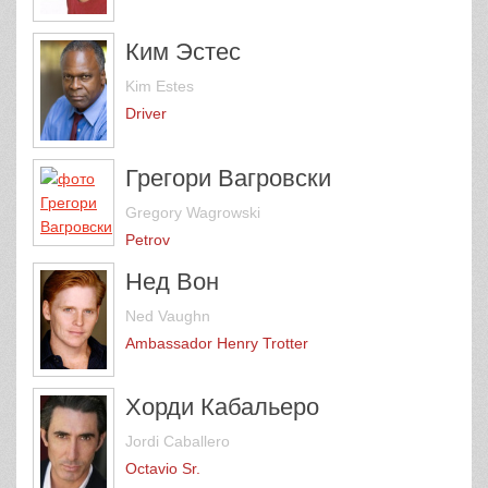
Ким Эстес
Kim Estes
Driver
Грегори Вагровски
Gregory Wagrowski
Petrov
Нед Вон
Ned Vaughn
Ambassador Henry Trotter
Хорди Кабальеро
Jordi Caballero
Octavio Sr.