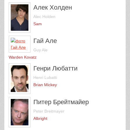
Алек Холден
Alec Holden
Sam
Гай Але
Guy Ale
Warden Kovatz
Генри Любатти
Henri Lubatti
Brian Mickey
Питер Брейтмайер
Peter Breitmayer
Albright