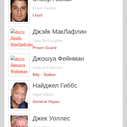
Enver Gjokaj
Lloyd
Джэйк МакЛафлин
Jake McLaughlin
Prison Guard
Джошуа Фейнман
Joshua Feinman
Billy - Stalker
Найджел Гиббс
Nigel Gibbs
General Hayes
Джек Уоллес