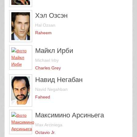
Хэл Озсэн
Hal Ozsan
Raheem
Майкл Ирби
Michael Irby
Charles Grey
Навид Негабан
Navid Negahban
Faheed
Максимино Арсиньега
Max Arciniega
Octavio Jr.