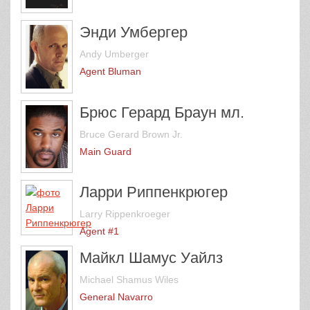
Энди Умбергер
Andy Umberger
Agent Bluman
Брюс Герард Браун мл.
Bruce Gerard Brown Jr.
Main Guard
Ларри Риппенкрюгер
Larry Rippenkroeger
Agent #1
Майкл Шамус Уайлз
Michael Shamus Wiles
General Navarro