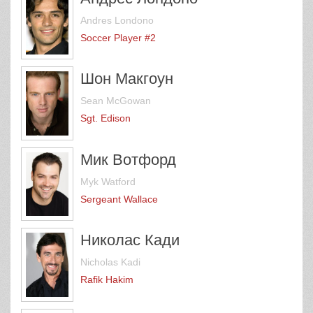
Andres Londono
Soccer Player #2
Шон Макгоун
Sean McGowan
Sgt. Edison
Мик Вотфорд
Myk Watford
Sergeant Wallace
Николас Кади
Nicholas Kadi
Rafik Hakim