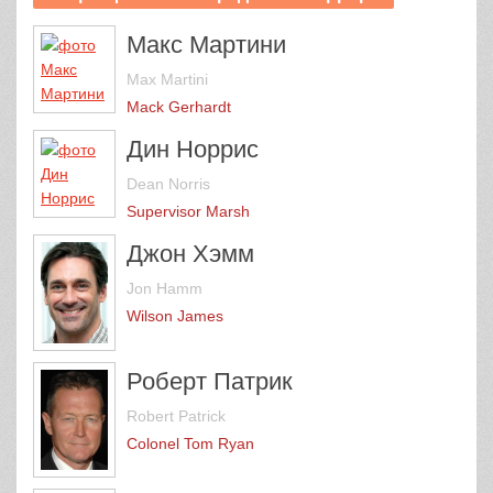
Макс Мартини
Max Martini
Mack Gerhardt
Дин Норрис
Dean Norris
Supervisor Marsh
Джон Хэмм
Jon Hamm
Wilson James
Роберт Патрик
Robert Patrick
Colonel Tom Ryan