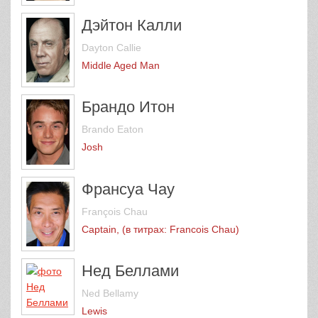
Дэйтон Калли
Dayton Callie
Middle Aged Man
Брандо Итон
Brando Eaton
Josh
Франсуа Чау
François Chau
Captain, (в титрах: Francois Chau)
Нед Беллами
Ned Bellamy
Lewis