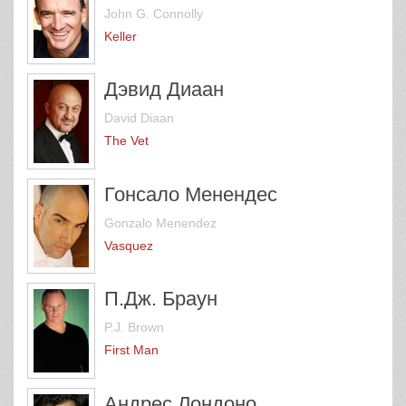
John G. Connolly
Keller
Дэвид Диаан
David Diaan
The Vet
Гонсало Менендес
Gonzalo Menendez
Vasquez
П.Дж. Браун
P.J. Brown
First Man
Андрес Лондоно