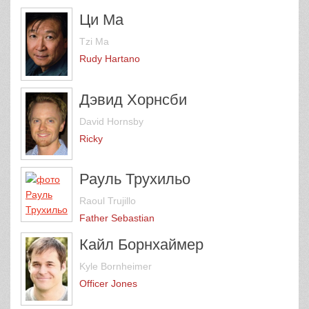
Ци Ма
Tzi Ma
Rudy Hartano
Дэвид Хорнсби
David Hornsby
Ricky
Рауль Трухильо
Raoul Trujillo
Father Sebastian
Кайл Борнхаймер
Kyle Bornheimer
Officer Jones