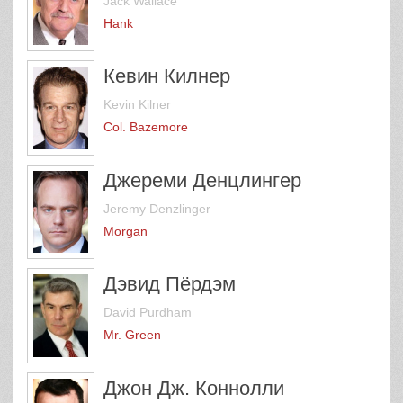
Jack Wallace
Hank
Кевин Килнер
Kevin Kilner
Col. Bazemore
Джереми Денцлингер
Jeremy Denzlinger
Morgan
Дэвид Пёрдэм
David Purdham
Mr. Green
Джон Дж. Коннолли