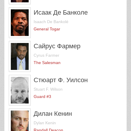
Исаак Де Банколе
Isaach De Bankolé
General Togar
Сайрус Фармер
Cyrus Farmer
The Salesman
Стюарт Ф. Уилсон
Stuart F. Wilson
Guard #3
Дилан Кенин
Dylan Kenin
Randall Deacon