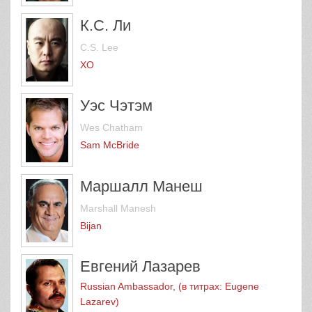
К.С. Ли
C.S. Lee
XO
Уэс Чэтэм
Wes Chatham
Sam McBride
Маршалл Манеш
Marshall Manesh
Bijan
Евгений Лазарев
Russian Ambassador, (в титрах: Eugene
Lazarev)