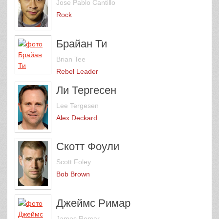
Jose Pablo Cantillo
Rock
Брайан Ти
Brian Tee
Rebel Leader
Ли Тергесен
Lee Tergesen
Alex Deckard
Скотт Фоули
Scott Foley
Bob Brown
Джеймс Римар
James Remar