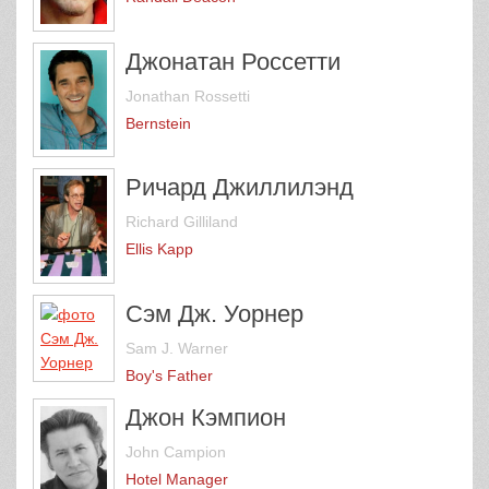
Джонатан Россетти
Jonathan Rossetti
Bernstein
Ричард Джиллилэнд
Richard Gilliland
Ellis Kapp
Сэм Дж. Уорнер
Sam J. Warner
Boy's Father
Джон Кэмпион
John Campion
Hotel Manager