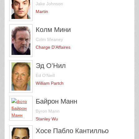
Jake Johnson
Martin
Колм Мини
Colm Meaney
Charge D'Affaires
Эд О’Нил
Ed O'Neill
William Partch
Байрон Манн
Byron Mann
Stanley Wu
Хосе Пабло Кантилльо