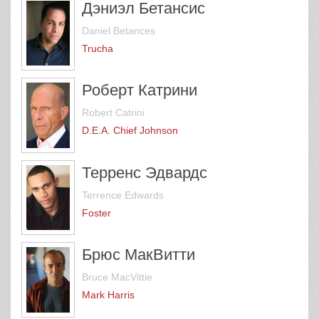
Дэниэл Бетансис
Daniel Betances
Trucha
Роберт Катрини
Robert Catrini
D.E.A. Chief Johnson
Терренс Эдвардс
Terrence Edwards
Foster
Брюс МакВитти
Bruce MacVittie
Mark Harris