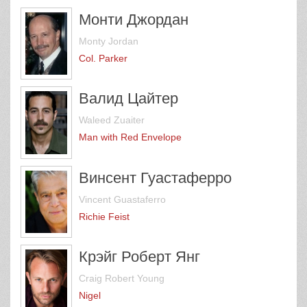
Монти Джордан
Monty Jordan
Col. Parker
Валид Цайтер
Waleed Zuaiter
Man with Red Envelope
Винсент Гуастаферро
Vincent Guastaferro
Richie Feist
Крэйг Роберт Янг
Craig Robert Young
Nigel