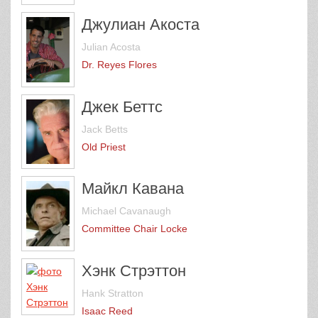
Джулиан Акоста
Julian Acosta
Dr. Reyes Flores
Джек Беттс
Jack Betts
Old Priest
Майкл Кавана
Michael Cavanaugh
Committee Chair Locke
Хэнк Стрэттон
Hank Stratton
Isaac Reed