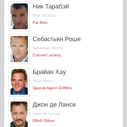
Ник Тарабэй
Nick Tarabay
Fat Man
Себастьян Роше
Sebastian Roché
Colonel Leclerq
Брайан Хау
Brian Howe
Special Agent Griffiths
Джон де Ланси
John de Lancie
Elliott Gillum