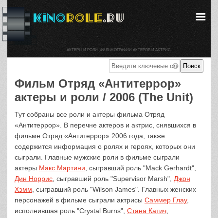
АКТЕРЫ И РОЛИ. ФИЛЬМОГРАФИИ АКТЕРОВ И АКТРИС.
Фильм Отряд «Антитеррор»
актеры и роли / 2006 (The Unit)
Тут собраны все роли и актеры фильма Отряд
«Антитеррор». В перечне актеров и актрис, снявшихся в
фильме Отряд «Антитеррор» 2006 года, также
содержится информация о ролях и героях, которых они
сыграли. Главные мужские роли в фильме сыграли
актеры
Макс Мартини
, сыгравший роль "Mack Gerhardt",
Дин Норрис
, сыгравший роль "Supervisor Marsh",
Джон
Хэмм
, сыгравший роль "Wilson James". Главных женских
персонажей в фильме сыграли актрисы
Саммер Глау
,
исполнившая роль "Crystal Burns",
Стана Катич
,