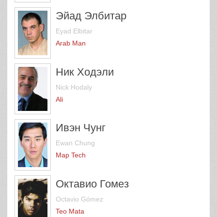
Эйад Элбитар
Eyad Elbitar
Arab Man
Ник Ходэли
Nick Hodaly
Ali
Ивэн Чунг
Ewan Chung
Map Tech
Октавио Гомез
Octavio Gómez
Teo Mata