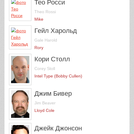
Тео Росси
Theo Rossi
Mike
Гейл Харольд
Gale Harold
Rory
Кори Столл
Corey Stoll
Intel Type (Bobby Cullen)
Джим Бивер
Jim Beaver
Lloyd Cole
Джейк Джонсон