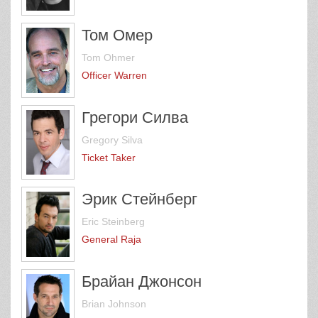
Том Омер
Tom Ohmer
Officer Warren
Грегори Силва
Gregory Silva
Ticket Taker
Эрик Стейнберг
Eric Steinberg
General Raja
Брайан Джонсон
Brian Johnson