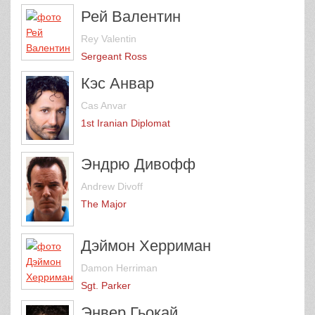
Рей Валентин
Rey Valentin
Sergeant Ross
Кэс Анвар
Cas Anvar
1st Iranian Diplomat
Эндрю Дивофф
Andrew Divoff
The Major
Дэймон Херриман
Damon Herriman
Sgt. Parker
Энвер Гьокай