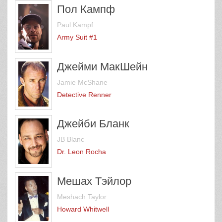
Пол Кампф
Paul Kampf
Army Suit #1
Джейми МакШейн
Jamie McShane
Detective Renner
Джейби Бланк
JB Blanc
Dr. Leon Rocha
Мешах Тэйлор
Meshach Taylor
Howard Whitwell