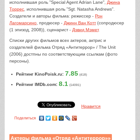
исполнившая роль "Special Agent Adrian Lane",
Джина
Торрес
, исполнившая роль "Sgt. Natasha Andrews".
Создатели и авторы фильма: режиссер -
Рон
Лагомарсино
, продюсер -
Джинн Ван Котт
(сопродюсер
(1 эпизод, 2008)), сценарист -
Дэвид Мэмет
.
Списки других фильмов всех актеров, актрис и
создателей фильма Отряд «Антитеррор» / The Unit
(2006) достпны по соответствующим ссылкам (фото
персоны).
7.85
Рейтинг KinoPoisk.ru:
(418)
8.1
Рейтинг IMDb.com:
(14091)
Нравится
Поделиться
Актеры фильма «Отряд «Антитеррор»»