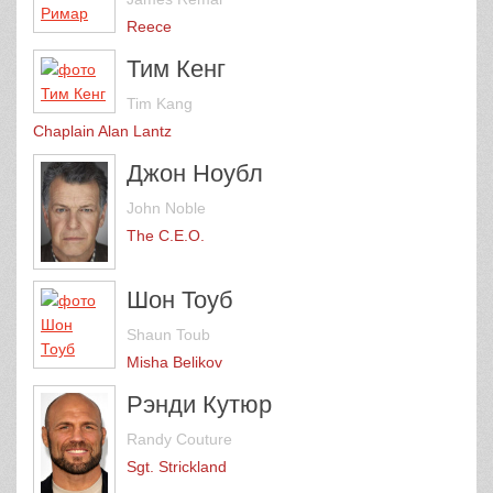
Reece
Тим Кенг
Tim Kang
Chaplain Alan Lantz
Джон Ноубл
John Noble
The C.E.O.
Шон Тоуб
Shaun Toub
Misha Belikov
Рэнди Кутюр
Randy Couture
Sgt. Strickland