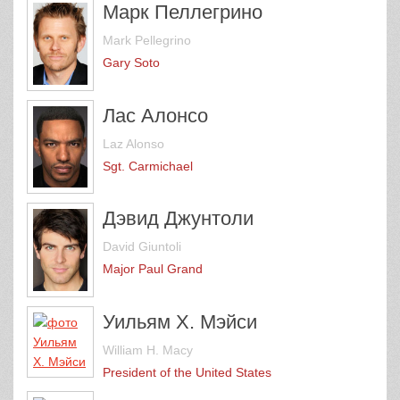
Марк Пеллегрино
Mark Pellegrino
Gary Soto
Лас Алонсо
Laz Alonso
Sgt. Carmichael
Дэвид Джунтоли
David Giuntoli
Major Paul Grand
Уильям Х. Мэйси
William H. Macy
President of the United States