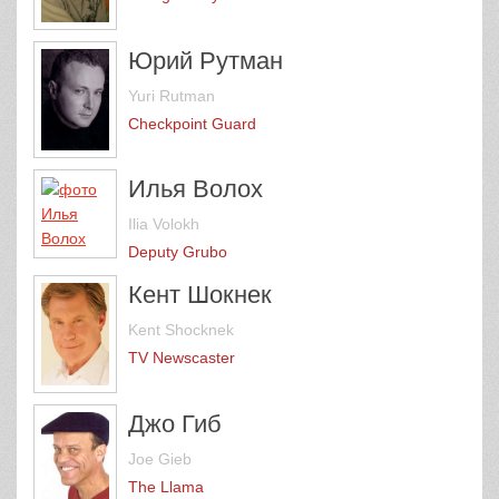
Юрий Рутман
Yuri Rutman
Checkpoint Guard
Илья Волох
Ilia Volokh
Deputy Grubo
Кент Шокнек
Kent Shocknek
TV Newscaster
Джо Гиб
Joe Gieb
The Llama