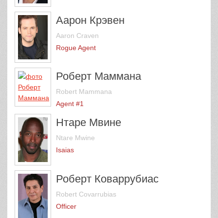
Аарон Крэвен
Aaron Craven
Rogue Agent
Роберт Маммана
Robert Mammana
Agent #1
Нтаре Мвине
Ntare Mwine
Isaias
Роберт Коваррубиас
Robert Covarrubias
Officer