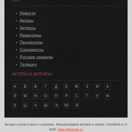
Новости
Актеры
Актрисы
Режиссеры
Продюсеры
Сценаристы
Русские сериалы
Телешоу
АКТЕРЫ И АКТРИСЫ
А
Б
В
Г
Д
Е
Ж
З
И
К
Л
М
Н
О
П
Р
С
Т
У
Ф
Х
Ц
Ч
Ш
Э
Ю
Я
Актеры и роли в кино и сериалах. Фильмографии актеров и актрис | KinoRole.ru ©
2026,
https://kinorole.ru
.