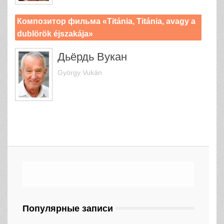
Композитор фильма «Titánia, Titánia, avagy a
dublörök éjszakája»
Дьёрдь Вукан
György Vukán
Популярные записи