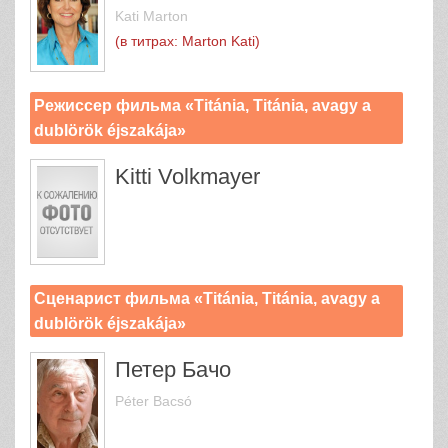
Kati Marton
(в титрах: Marton Kati)
Режиссер фильма «Titánia, Titánia, avagy a
dublörök éjszakája»
Kitti Volkmayer
Сценарист фильма «Titánia, Titánia, avagy a
dublörök éjszakája»
Петер Бачо
Péter Bacsó