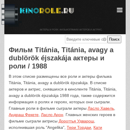
АКТЕРЫ И РОЛИ. ФИЛЬМОГРАФИИ АКТЕРОВ И АКТРИС.
Фильм Titánia, Titánia, avagy a
dublörök éjszakája актеры и
роли / 1988
В этом списке размещены все роли и актеры фильма
Titánia, Titánia, avagy a dublörök éjszakája. В списке
актеров и актрис, снявшихся в киноленте Titánia, Titánia,
avagy a dublörök éjszakája 1988 года, также содержится
информация о ролях и героях, которых они сыграли.
Главные роли в фильме сыграли актеры
Ласло Хавель
,
Андраш Фекете
,
Ласло Арон
. Главных женских героев в
фильме сыграли актрисы
Дороттья Удварош
,
исполнившая роль "Angelika",
Тери Тордаи
,
Кати