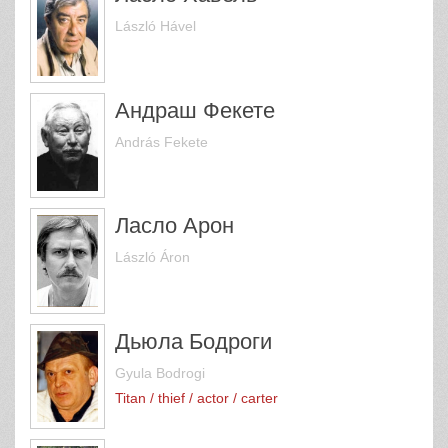
László Hável
Андраш Фекете
András Fekete
Ласло Арон
László Áron
Дьюла Бодроги
Gyula Bodrogi
Titan / thief / actor / carter