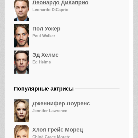
Леонардо ДиКаприо
Leonardo DiCaprio
Пол Уокер
Paul Walker
Эд Хелмс
Ed Helms
Популярные актрисы
Дженнифер Лоуренс
Jennifer Lawrence
Хлоя Грейс Морец
Chloë Grace Moretz