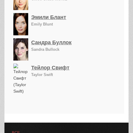
Эмили Блант
Emily Blunt
Сандра Буллок
Sandra Bullock
Тейлор Свифт
Taylor Swift
ВСЕ