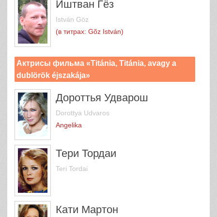
Иштван Гёз
István Göz
(в титрах: Gõz István)
Актрисы фильма «Titánia, Titánia, avagy a
dublörök éjszakája»
Дороттья Удварош
Dorottya Udvaros
Angelika
Тери Тордаи
Teri Tordai
Кати Мартон