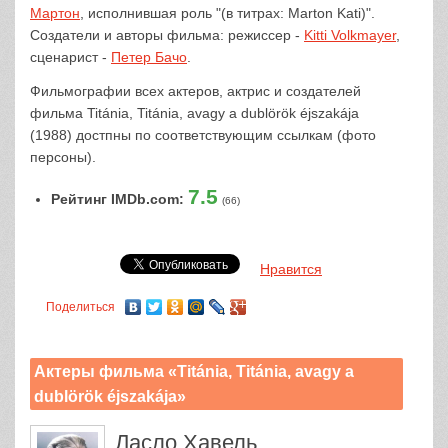
Мартон
, исполнившая роль "(в титрах: Marton Kati)".
Создатели и авторы фильма: режиссер -
Kitti Volkmayer
,
сценарист -
Петер Бачо
.
Фильмографии всех актеров, актрис и создателей
фильма Titánia, Titánia, avagy a dublörök éjszakája
(1988) достпны по соответствующим ссылкам (фото
персоны).
7.5
Рейтинг IMDb.com:
(66)
Нравится
Поделиться
Актеры фильма «Titánia, Titánia, avagy a
dublörök éjszakája»
Ласло Хавель