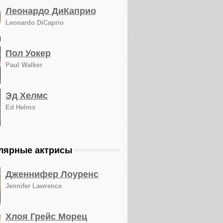
Леонардо ДиКаприо
Leonardo DiCaprio
Пол Уокер
Paul Walker
Эд Хелмс
Ed Helms
лярные актрисы
Дженнифер Лоуренс
Jennifer Lawrence
Хлоя Грейс Морец