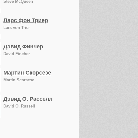
Steve McQueen
Ларс фон Триер
Lars von Trier
Дэвид Финчер
David Fincher
Мартин Скорсезе
Martin Scorsese
Дэвид О. Расселл
David O. Russell