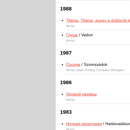
1988
Titánia, Titánia, avagy a dublörök 
Актер
Глушь
/ Vadon
Актер
1987
Соседи
/ Szomszédok
Актер (State Printing Company Manager)
1986
Хромой дервиш
Актер
1983
Ночная репетиция
/ Hatásvadász
Актер