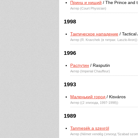
Принц и нищий
/ The Prince and 
Актер (Court Physician)
1998
Тактическое нападение
/ Tactical
Актер (R. Kravchek (в титрах: Laszlo Aron)
1996
Распутин
/ Rasputin
Актер (Imperial Chauffeur)
1993
Маленький город
/ Kisváros
Актер ((2 эпизода, 1997-1998))
1989
Tanmesék a szexröl
Актер (Német vendég (эпизод 'Szabad szom