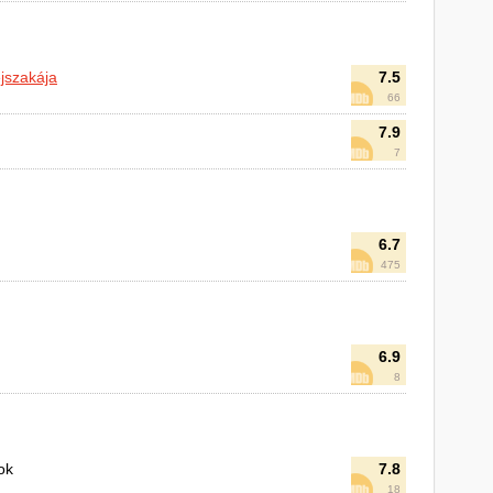
éjszakája
7.5
66
7.9
7
6.7
475
6.9
8
ok
7.8
18