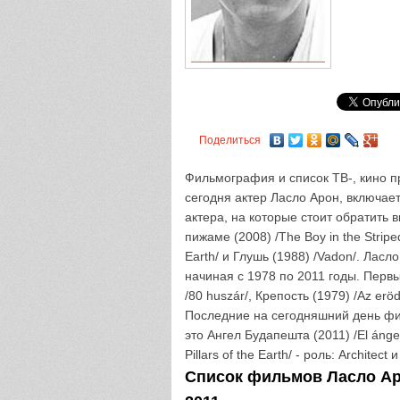
Поделиться
Фильмография и список ТВ-, кино пр
сегодня актер Ласло Арон, включае
актера, на которые стоит обратить
пижаме (2008) /The Boy in the Stripe
Earth/ и Глушь (1988) /Vadon/. Ласл
начиная с 1978 по 2011 годы. Первы
/80 huszár/, Крепость (1979) /Az erö
Последние на сегодняшний день фил
это Ангел Будапешта (2011) /El ánge
Pillars of the Earth/ - роль: Architec
Список фильмов Ласло Аро