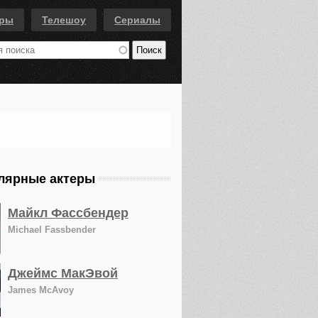
еры
Телешоу
Сериалы
лярные актеры
Майкл Фассбендер
Michael Fassbender
Джеймс МакЭвой
James McAvoy