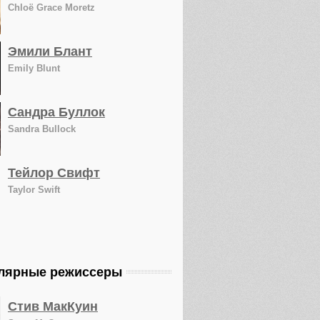
Chloë Grace Moretz
Эмили Блант
Emily Blunt
Сандра Буллок
Sandra Bullock
Тейлор Свифт
Taylor Swift
лярные режиссеры
Стив МакКуин