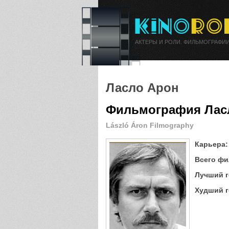
АКТЕРЫ И РОЛИ. ФИЛЬМОГРАФИИ
Ласло Арон
Фильмография Лас
László Áron Filmography
Карьера:
Всего фи
Лучший г
Худший г