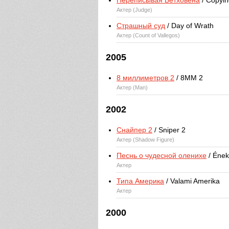
Переписывая Бетховена
/ Copyi
Актер (Judge)
Страшный суд
/ Day of Wrath
Актер (Count of Vallegos)
2005
8 миллиметров 2
/ 8MM 2
Актер (Man)
2002
Снайпер 2
/ Sniper 2
Актер (Shadow Figure)
Песнь о чудесной оленихе
/ Ének
Актер
Типа Америка
/ Valami Amerika
Актер
2000