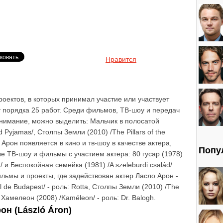
Нравится
оектов, в которых принимал участие или участвует
т порядка 25 работ. Среди фильмов, ТВ-шоу и передач
 внимание, можно выделить: Мальчик в полосатой
d Pyjamas/, Столпы Земли (2010) /The Pillars of the
о Арон появляется в кино и тв-шоу в качестве актера,
Попу
е ТВ-шоу и фильмы с участием актера: 80 гусар (1978)
d/ и Беспокойная семейка (1981) /A szeleburdi család/.
ьмы и проекты, где задействован актер Ласло Арон -
l de Budapest/ - роль: Rotta, Столпы Земли (2010) /The
t и Хамелеон (2008) /Kaméleon/ - роль: Dr. Balogh.
н (László Áron)