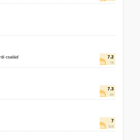
rdi család
7.2
76
7.3
64
7
119