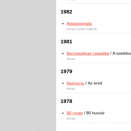
1982
Appassionata
Актер (Lewis Gilbert)
1981
Беспокойная семейка
/ A szelebu
Актер
1979
Крепость
/ Az eröd
Актер
1978
80 гусар
/ 80 huszár
Актер