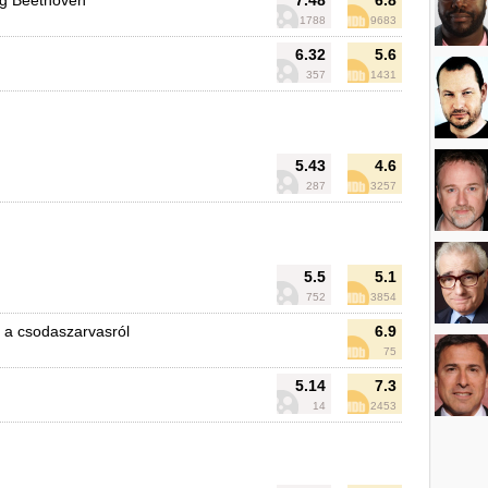
ng Beethoven
7.48
6.8
1788
9683
6.32
5.6
357
1431
5.43
4.6
287
3257
5.5
5.1
752
3854
 a csodaszarvasról
6.9
75
5.14
7.3
14
2453