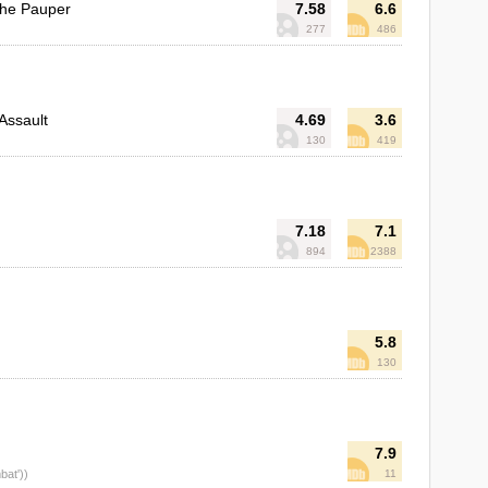
the Pauper
7.58
6.6
277
486
 Assault
4.69
3.6
)
130
419
7.18
7.1
894
2388
5.8
130
7.9
bat'))
11