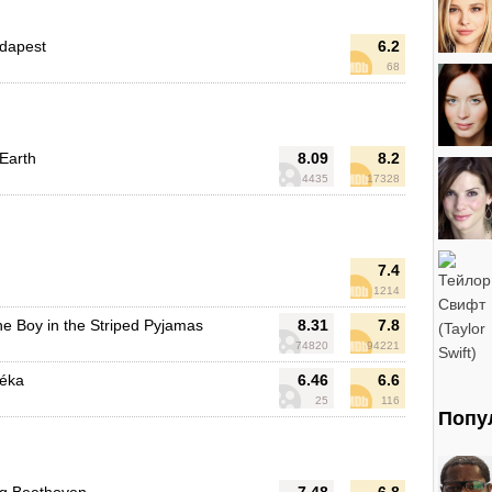
udapest
6.2
68
 Earth
8.09
8.2
4435
17328
7.4
1214
he Boy in the Striped Pyjamas
8.31
7.8
74820
94221
téka
6.46
6.6
25
116
Попу