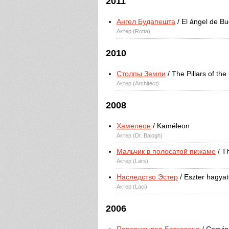
2011
Ангел Будапешта
/ El ángel de B
Актер (Rotta)
2010
Столпы Земли
/ The Pillars of the
Актер (Architect)
2008
Хамелеон
/ Kaméleon
Актер (Dr. Balogh)
Мальчик в полосатой пижаме
/ T
Актер (Lars)
Наследство Эстер
/ Eszter hagya
Актер (Laci)
2006