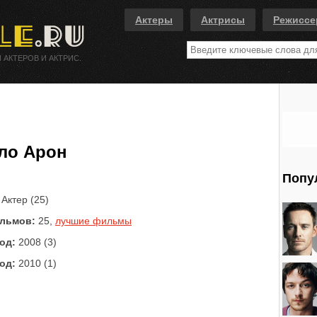
Актеры
Актрисы
Режисс
 АКТЕРОВ И АКТРИС.
ло Арон
Попу
Актер (25)
льмов:
25,
лучшие фильмы
од:
2008 (3)
од:
2010 (1)