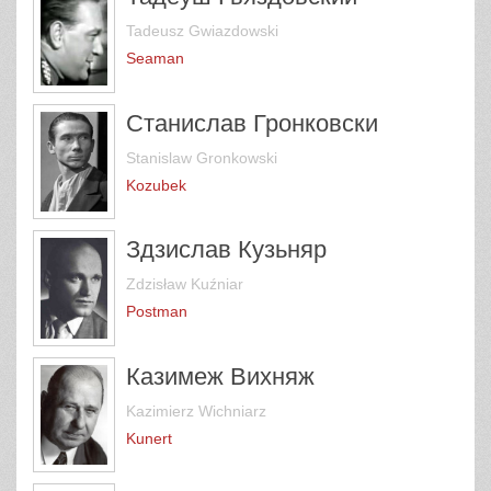
Tadeusz Gwiazdowski
Seaman
Станислав Гронковски
Stanislaw Gronkowski
Kozubek
Здзислав Кузьняр
Zdzisław Kuźniar
Postman
Казимеж Вихняж
Kazimierz Wichniarz
Kunert