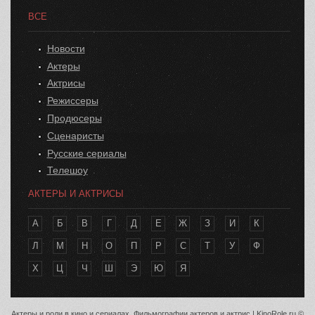
ВСЕ
Новости
Актеры
Актрисы
Режиссеры
Продюсеры
Сценаристы
Русские сериалы
Телешоу
АКТЕРЫ И АКТРИСЫ
А
Б
В
Г
Д
Е
Ж
З
И
К
Л
М
Н
О
П
Р
С
Т
У
Ф
Х
Ц
Ч
Ш
Э
Ю
Я
Актеры и роли в кино и сериалах. Фильмографии актеров и актрис | KinoRole.ru ©