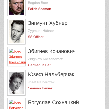
Bogdan Baer
Polish Seaman
Зигмунт Хубнер
Zygmunt Hübner
SS Officer
Збигнев Кочанович
Zbigniew Koczanowicz
German in Bar
Юзеф Нальберчак
Józef Nalberczak
Seaman Heniek
Богуслав Сохнацкий