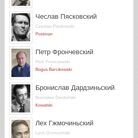
Чеслав Пясковский
Czeslaw Piaskowski
Postman
Петр Фрончевский
Piotr Fronczewski
Bogus Barcikowski
Бронислав Дардзиньский
Bronisław Dardziński
Kowalski
Лех Гжмочиньский
Lech Grzmocinski