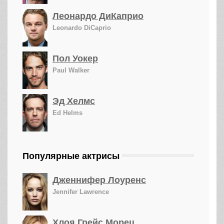
Леонардо ДиКаприо
Leonardo DiCaprio
Пол Уокер
Paul Walker
Эд Хелмс
Ed Helms
Популярные актрисы
Дженнифер Лоуренс
Jennifer Lawrence
Хлоя Грейс Морец