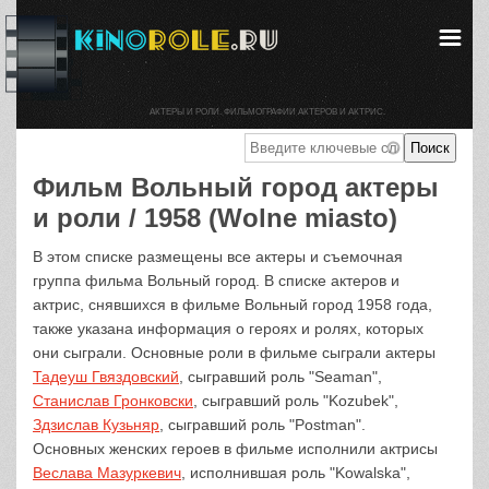
АКТЕРЫ И РОЛИ. ФИЛЬМОГРАФИИ АКТЕРОВ И АКТРИС.
Фильм Вольный город актеры
и роли / 1958 (Wolne miasto)
В этом списке размещены все актеры и съемочная
группа фильма Вольный город. В списке актеров и
актрис, снявшихся в фильме Вольный город 1958 года,
также указана информация о героях и ролях, которых
они сыграли. Основные роли в фильме сыграли актеры
Тадеуш Гвяздовский
, сыгравший роль "Seaman",
Станислав Гронковски
, сыгравший роль "Kozubek",
Здзислав Кузьняр
, сыгравший роль "Postman".
Основных женских героев в фильме исполнили актрисы
Веслава Мазуркевич
, исполнившая роль "Kowalska",