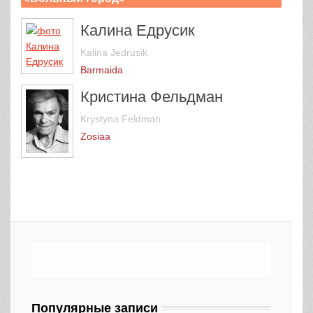
Калина Едрусик
Kalina Jedrusik
Barmaidа
Кристина Фельдман
Krystyna Feldman
Zosiaа
Популярные записи