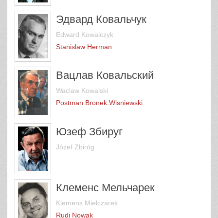
Эдвард Ковальчук
Edward Kowalczyk
Stanislaw Herman
Вацлав Ковальский
Waclaw Kowalski
Postman Bronek Wisniewski
Юзеф Збируг
Józef Zbiróg
Клеменс Мельчарек
Klemens Mielczarek
Rudi Nowak