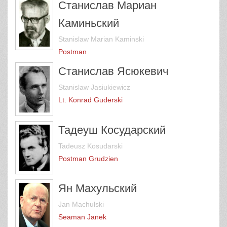
Станислав Мариан
Каминьский
Stanislaw Marian Kaminski
Postman
Станислав Ясюкевич
Stanislaw Jasiukiewicz
Lt. Konrad Guderski
Тадеуш Косударский
Tadeusz Kosudarski
Postman Grudzien
Ян Махульский
Jan Machulski
Seaman Janek