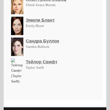
Chloë Grace Moretz
Эмили Блант
Emily Blunt
Сандра Буллок
Sandra Bullock
Тейлор Свифт
Taylor Swift