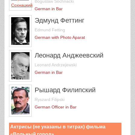
Boguslaw Sochnacki
German in Bar
Эдмунд Феттинг
Edmund Fetting
German with Photo Aparat
Леонард Анджеевский
Leonard Andrzejewski
German in Bar
Рышард Филипский
Ryszard Filipski
German Officer in Bar
Актрисы (не указаны в титрах) фильма
«Вольный город»