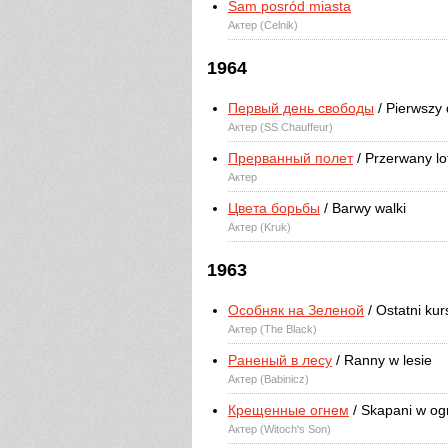
Sam posród miasta
Актер (Celnik)
1964
Первый день свободы
/ Pierwszy 
Актер (SS Chauffeur)
Прерванный полет
/ Przerwany lo
Актер
Цвета борьбы
/ Barwy walki
Актер (Kruk)
1963
Особняк на Зеленой
/ Ostatni kur
Актер (The Black)
Раненый в лесу
/ Ranny w lesie
Актер (Babinicz)
Крещенные огнем
/ Skapani w og
Актер (Witoch's Son)