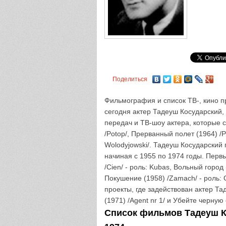
Поделиться
Фильмография и список ТВ-, кино пр
сегодня актер Тадеуш Косударский,
передач и ТВ-шоу актера, которые 
/Potop/, Прерванный полет (1964) /P
Wolodyjowski/. Тадеуш Косударский 
начиная с 1955 по 1974 годы. Перв
/Cien/ - роль: Kubas, Вольный город 
Покушение (1958) /Zamach/ - роль:
проекты, где задействован актер Та
(1971) /Agent nr 1/ и Убейте черную 
Список фильмов Тадеуш Ко