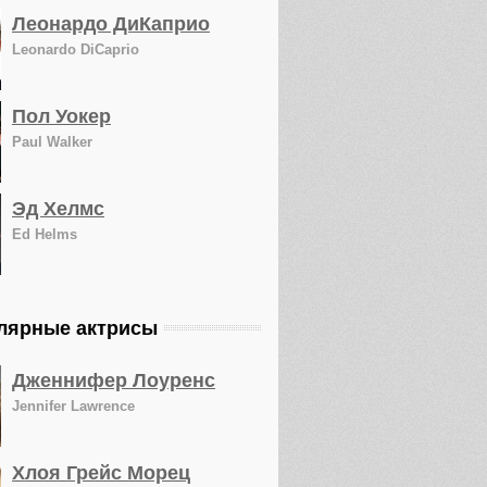
Леонардо ДиКаприо
Leonardo DiCaprio
Пол Уокер
Paul Walker
Эд Хелмс
Ed Helms
лярные актрисы
Дженнифер Лоуренс
Jennifer Lawrence
Хлоя Грейс Морец