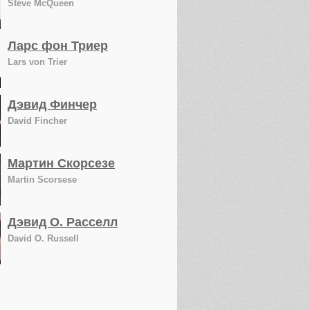
Steve McQueen
Ларс фон Триер
Lars von Trier
Дэвид Финчер
David Fincher
Мартин Скорсезе
Martin Scorsese
Дэвид О. Расселл
David O. Russell