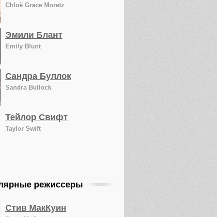
Chloë Grace Moretz
Эмили Блант
Emily Blunt
Сандра Буллок
Sandra Bullock
Тейлор Свифт
Taylor Swift
лярные режиссеры
Стив МакКуин