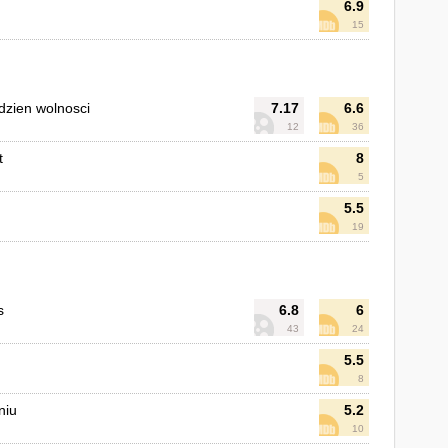
6.9
15
dzien wolnosci
7.17
6.6
12
36
t
8
5
5.5
19
s
6.8
6
43
24
5.5
8
niu
5.2
10