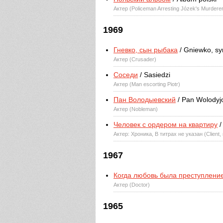
Актер (Policeman Arresting Józek's Murdere
1969
Гневко, сын рыбака
/ Gniewko, sy
Актер (Crusader)
Соседи
/ Sasiedzi
Актер (Man escorting Piotr)
Пан Володыевский
/ Pan Wolodyj
Актер (Nobleman)
Человек с ордером на квартиру
/
Актер: Хроника, В титрах не указан (Client,
1967
Когда любовь была преступлени
Актер (Doctor)
1965