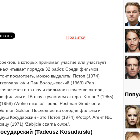
Нравится
оектов, в которых принимал участие или участвует
 насчитывает порядка 32 работ. Среди фильмов,
стоит посмотреть, можно выделить: Потоп (1974)
rzerwany lot/ и Пан Володыевский (1969) /Pan
появляется в тв-шоу и фильмах в качестве актера,
Попу
ые фильмы и ТВ-шоу с участием актера: Кто он? (1955)
(1958) /Wolne miasto/ - роль: Postman Grudzien и
 German Soldier. Последние на сегодня фильмы и
деуш Косударский - это Потоп (1974) /Potop/, Агент №1
овцу (1971) /Zabijcie czarna owce/.
сударский (Tadeusz Kosudarski)