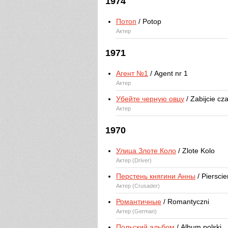
1974
Потоп
/ Potop
Актер
1971
Агент №1
/ Agent nr 1
Актер
Убейте черную овцу
/ Zabijcie cz
Актер
1970
Улица Злоте Коло
/ Zlote Kolo
Актер (Driver)
Перстень княгини Анны
/ Pierscie
Актер (Crusader)
Романтичные
/ Romantyczni
Актер (German)
Польский альбом
/ Album polski