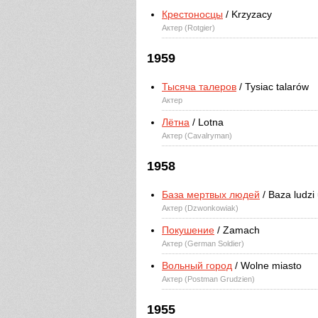
Крестоносцы
/ Krzyzacy
Актер (Rotgier)
1959
Тысяча талеров
/ Tysiac talarów
Актер
Лётна
/ Lotna
Актер (Cavalryman)
1958
База мертвых людей
/ Baza ludzi
Актер (Dzwonkowiak)
Покушение
/ Zamach
Актер (German Soldier)
Вольный город
/ Wolne miasto
Актер (Postman Grudzien)
1955