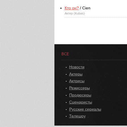
Кто он?
/ Cien
Актер (Kubas)
ВСЕ
Новости
Актеры
Актрисы
Режиссеры
Продюсеры
Сценаристы
Русские сериалы
Телешоу