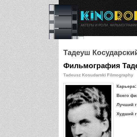
АКТЕРЫ И РОЛИ. ФИЛЬМОГРАФИИ
Тадеуш Косударски
Фильмография Тад
Tadeusz Kosudarski Filmography
Карьера:
Всего фи
Лучший г
Худший г