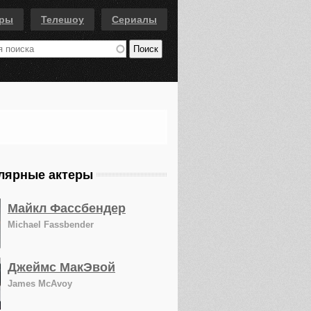
еры
Телешоу
Сериалы
лярные актеры
Майкл Фассбендер
Michael Fassbender
Джеймс МакЭвой
James McAvoy