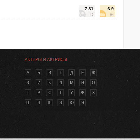
7.31
6.9
45
64
АКТЕРЫ И АКТРИСЫ
А
Б
В
Г
Д
Е
Ж
З
И
К
Л
М
Н
О
П
Р
С
Т
У
Ф
Х
Ц
Ч
Ш
Э
Ю
Я