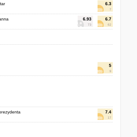
tar
6.3
7
panna
6.93
6.7
73
62
5
9
prezydenta
7.4
17