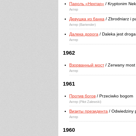
Пароль «Нектар»
/ Kryptonim Nek
Актер
Девушка из банка
/ Zbrodniarz i 
Актер (Bartender)
Далека дорога
/ Daleka jest droga
Актер
1962
Взорванный мост
/ Zerwany most
Актер
1961
Против богов
/ Przeciwko bogom
Актер (Pilot Zalewski)
Визиты президента
/ Odwiedziny 
Актер
1960