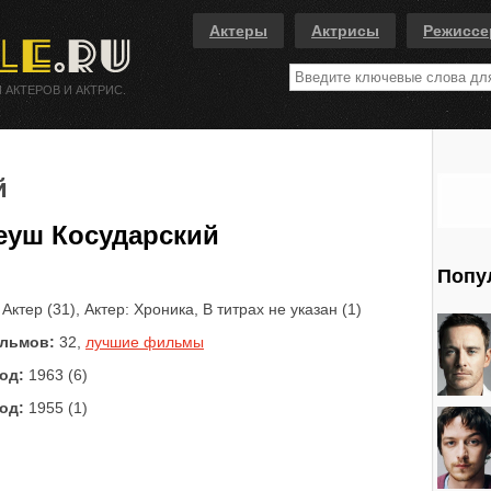
Актеры
Актрисы
Режисс
 АКТЕРОВ И АКТРИС.
й
еуш Косударский
Попу
Актер (31), Актер: Хроника, В титрах не указан (1)
льмов:
32,
лучшие фильмы
од:
1963 (6)
од:
1955 (1)