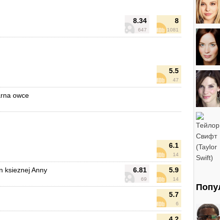
8.34
8
647
1081
5.5
47
arna owce
6.1
14
n ksieznej Anny
6.81
5.9
69
14
Попу
5.7
6
4.2