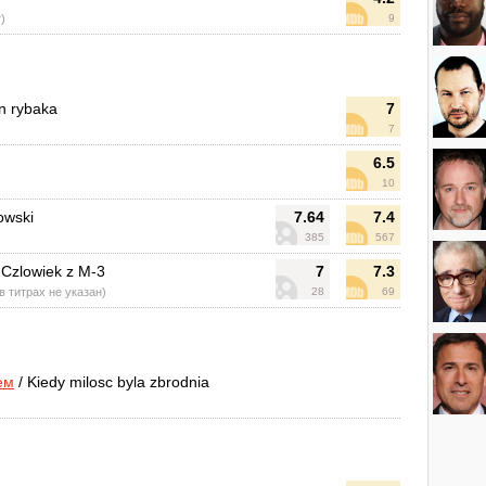
r)
9
n rybaka
7
7
6.5
10
owski
7.64
7.4
385
567
 Czlowiek z M-3
7
7.3
 в титрах не указан)
28
69
ем
/ Kiedy milosc byla zbrodnia