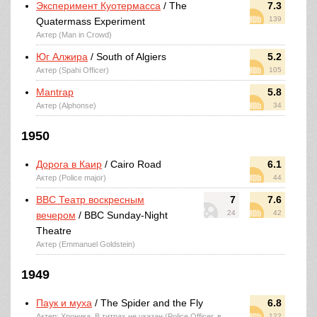
Эксперимент Куотермасса
/ The
7.3
139
Quatermass Experiment
Актер (Man in Crowd)
Юг Алжира
/ South of Algiers
5.2
Актер (Spahi Officer)
105
Mantrap
5.8
Актер (Alphonse)
34
1950
Дорога в Каир
/ Cairo Road
6.1
Актер (Police major)
44
BBC Театр воскресным
7
7.6
24
42
вечером
/ BBC Sunday-Night
Theatre
Актер (Emmanuel Goldstein)
1949
Паук и муха
/ The Spider and the Fly
6.8
Актер: Хроника, В титрах не указан (Police Officer, в
122