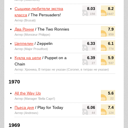
Сыщики-любители экстра
8.03
8.2
156
2447
класса
/ The Persuaders!
Актер (Brusati)
Два Ронни
/ The Two Ronnies
7.9
Актер (Monsieur Philippe)
859
Цеппелин
/ Zeppelin
6.33
6.1
Актер (Major Proudfoot)
39
774
Кукла на цепи
/ Puppet on a
6.39
5.9
27
537
Chain
Актер: Хроника, В титрах не указан (Coroner, в титрах не указан)
1970
All the Way Up
5.6
Актер (Manager 'Bella Capri')
22
Пьеса дня
/ Play for Today
6.06
7.4
Актер (Andrews)
44
124
1969