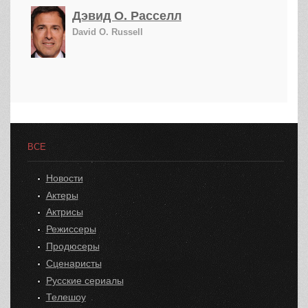
Дэвид О. Расселл
David O. Russell
ВСЕ
Новости
Актеры
Актрисы
Режиссеры
Продюсеры
Сценаристы
Русские сериалы
Телешоу