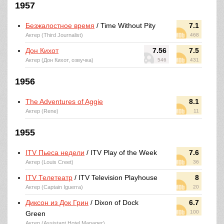
1957
Безжалостное время
/ Time Without Pity
7.1
Актер (Third Journalist)
468
Дон Кихот
7.56
7.5
Актер (Дон Кихот, озвучка)
546
431
1956
The Adventures of Aggie
8.1
Актер (Rene)
11
1955
ITV Пьеса недели
/ ITV Play of the Week
7.6
Актер (Louis Creet)
36
ITV Телетеатр
/ ITV Television Playhouse
8
Актер (Captain Iguerra)
20
Диксон из Док Грин
/ Dixon of Dock
6.7
100
Green
Актер (Assistant Hotel Manager)