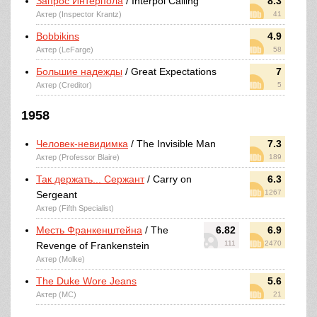
Запрос Интерпола
/ Interpol Calling
8.3
Актер (Inspector Krantz)
41
Bobbikins
4.9
Актер (LeFarge)
58
Большие надежды
/ Great Expectations
7
Актер (Creditor)
5
1958
Человек-невидимка
/ The Invisible Man
7.3
Актер (Professor Blaire)
189
Так держать... Сержант
/ Carry on
6.3
1267
Sergeant
Актер (Fifth Specialist)
Месть Франкенштейна
/ The
6.82
6.9
111
2470
Revenge of Frankenstein
Актер (Molke)
The Duke Wore Jeans
5.6
Актер (MC)
21