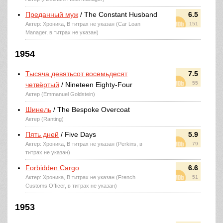
Преданный муж
/ The Constant Husband
6.5
Актер: Хроника, В титрах не указан (Car Loan
151
Manager, в титрах не указан)
1954
Тысяча девятьсот восемьдесят
7.5
55
четвёртый
/ Nineteen Eighty-Four
Актер (Emmanuel Goldstein)
Шинель
/ The Bespoke Overcoat
Актер (Ranting)
Пять дней
/ Five Days
5.9
Актер: Хроника, В титрах не указан (Perkins, в
79
титрах не указан)
Forbidden Cargo
6.6
Актер: Хроника, В титрах не указан (French
51
Customs Officer, в титрах не указан)
1953