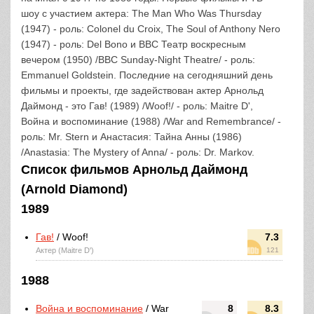
шоу с участием актера: The Man Who Was Thursday
(1947) - роль: Colonel du Croix, The Soul of Anthony Nero
(1947) - роль: Del Bono и BBC Театр воскресным
вечером (1950) /BBC Sunday-Night Theatre/ - роль:
Emmanuel Goldstein. Последние на сегодняшний день
фильмы и проекты, где задействован актер Арнольд
Даймонд - это Гав! (1989) /Woof!/ - роль: Maitre D',
Война и воспоминание (1988) /War and Remembrance/ -
роль: Mr. Stern и Анастасия: Тайна Анны (1986)
/Anastasia: The Mystery of Anna/ - роль: Dr. Markov.
Список фильмов Арнольд Даймонд
(Arnold Diamond)
1989
Гав!
/ Woof!
7.3
Актер (Maitre D')
121
1988
Война и воспоминание
/ War
8
8.3