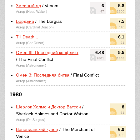
Змеиный яд
/ Venom
6
5.8
Актер (Head Waiter)
47
1260
Борджиа
/ The Borgias
7.5
Актер (Cardinal Deacon)
116
Till Death...
6.1
Актер (Car Driver)
21
Омен III: Последний конфликт
6.48
5.5
2801
11348
/ The Final Conflict
Актер (Astronomer)
Омен 3: Последняя битва
/ Final Conflict
Актер (Astronomer)
1980
Шерлок Холмс и Доктор Ватсон
/
8
61
Sherlock Holmes and Doctor Watson
Актер (Dr. Sergius)
Венецианский купец
/ The Merchant of
6.9
165
Venice