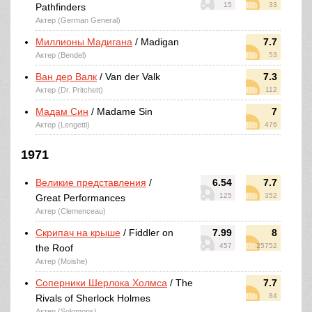
15
33
Pathfinders
Актер (German General)
Миллионы Мадигана
/ Madigan
7.7
Актер (Bendel)
53
Ван дер Валк
/ Van der Valk
7.3
Актер (Dr. Pritchett)
112
Мадам Син
/ Madame Sin
7
Актер (Lengetti)
476
1971
Великие представления
/
6.54
7.7
125
352
Great Performances
Актер (Clemenceau)
Скрипач на крыше
/ Fiddler on
7.99
8
457
25752
the Roof
Актер (Moishe)
Соперники Шерлока Холмса
/ The
7.7
84
Rivals of Sherlock Holmes
Актер (Solomons)