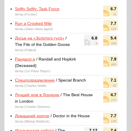
Softly Softly: Task Force
6.7
Актер (Forster)
11
Run a Crooked Mile
7.7
Актер (Swiss News Agent)
122
Досье на «Золотого гуся»
/
6.8
5.4
9
209
The File of the Golden Goose
Актер (Pollard)
Рандалл и
/ Randall and Hopkirk
7.9
465
(Deceased)
Актер (1st Poker Player)
Спецподразделение
/ Special Branch
7.1
Актер (Charles Settle)
42
Лучший дом в Лондоне
/ The Best House
4.7
177
in London
Актер (Charles Dickens)
Домашний доктор
/ Doctor in the House
7.7
Актер (Bishop Briddock)
135
Итальянская работа
/ The
7.17
7.4