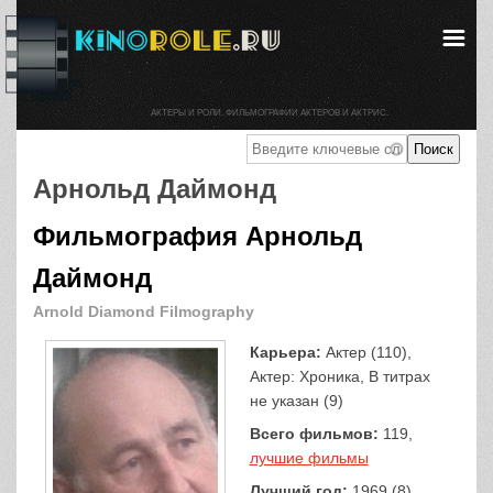
АКТЕРЫ И РОЛИ. ФИЛЬМОГРАФИИ АКТЕРОВ И АКТРИС.
Арнольд Даймонд
Фильмография Арнольд
Даймонд
Arnold Diamond Filmography
Карьера:
Актер (110),
Актер: Хроника, В титрах
не указан (9)
Всего фильмов:
119,
лучшие фильмы
Лучший год:
1969 (8)