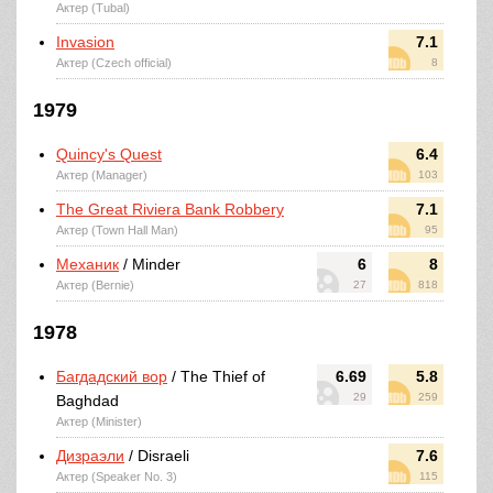
Актер (Tubal)
Invasion
7.1
Актер (Czech official)
8
1979
Quincy's Quest
6.4
Актер (Manager)
103
The Great Riviera Bank Robbery
7.1
Актер (Town Hall Man)
95
Механик
/ Minder
6
8
Актер (Bernie)
27
818
1978
Багдадский вор
/ The Thief of
6.69
5.8
29
259
Baghdad
Актер (Minister)
Дизраэли
/ Disraeli
7.6
Актер (Speaker No. 3)
115