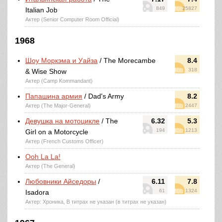
849
25827
Italian Job
Актер (Senior Computer Room Official)
1968
Шоу Моркэма и Уайза
/ The Morecambe
8.4
318
& Wise Show
Актер (Camp Kommandant)
Папашина армия
/ Dad's Army
8.2
Актер (The Major-General)
2447
Девушка на мотоцикле
/ The
6.32
5.3
194
1213
Girl on a Motorcycle
Актер (French Customs Officer)
Ooh La La!
Актер (The General)
Любовники Айседоры
/
6.11
7.8
61
1324
Isadora
Актер: Хроника, В титрах не указан (в титрах не указан)