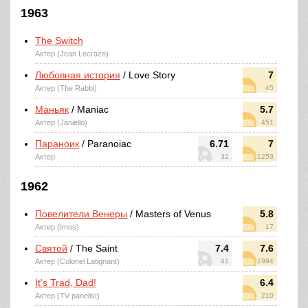
1963
The Switch
Актер (Jean Lecraze)
Любовная история
/ Love Story
7
Актер (The Rabbi)
45
Маньяк
/ Maniac
5.7
Актер (Janiello)
451
Параноик
/ Paranoiac
6.71
7
Актер
32
1253
1962
Повелители Венеры
/ Masters of Venus
5.8
Актер (Imos)
17
Святой
/ The Saint
7.4
7.6
Актер (Colonel Latignant)
41
1994
It's Trad, Dad!
6.4
Актер (TV panelist)
210