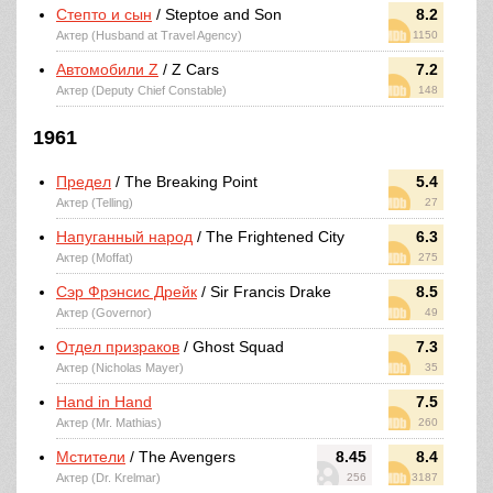
Степто и сын
/ Steptoe and Son
8.2
Актер (Husband at Travel Agency)
1150
Автомобили Z
/ Z Cars
7.2
Актер (Deputy Chief Constable)
148
1961
Предел
/ The Breaking Point
5.4
Актер (Telling)
27
Напуганный народ
/ The Frightened City
6.3
Актер (Moffat)
275
Сэр Фрэнсис Дрейк
/ Sir Francis Drake
8.5
Актер (Governor)
49
Отдел призраков
/ Ghost Squad
7.3
Актер (Nicholas Mayer)
35
Hand in Hand
7.5
Актер (Mr. Mathias)
260
Мстители
/ The Avengers
8.45
8.4
Актер (Dr. Krelmar)
256
3187