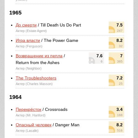
1965
До смерти
/ Till Death Us Do Part
7.5
Актер (Estate Agent)
247
Игра власти
/ The Power Game
8.2
Актер (Ferguson)
32
Возвращение из пепла
/
7.6
7
6
385
Return from the Ashes
Актер (Neighbor)
The Troubleshooters
7.2
Актер (Charles Masson)
25
1964
Перекрёсток
/ Crossroads
3.4
Актер (Mr. Hanford)
168
Опасный человек
/ Danger Man
8.2
Актер (Lasalle)
516