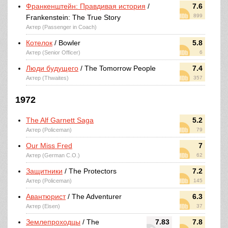
Франкенштейн: Правдивая история
/
7.6
899
Frankenstein: The True Story
Актер (Passenger in Coach)
Котелок
/ Bowler
5.8
Актер (Senior Officer)
6
Люди будущего
/ The Tomorrow People
7.4
Актер (Thwaites)
357
1972
The Alf Garnett Saga
5.2
Актер (Policeman)
79
Our Miss Fred
7
Актер (German C.O.)
62
Защитники
/ The Protectors
7.2
Актер (Policeman)
145
Авантюрист
/ The Adventurer
6.3
Актер (Eisen)
37
Землепроходцы
/ The
7.83
7.8