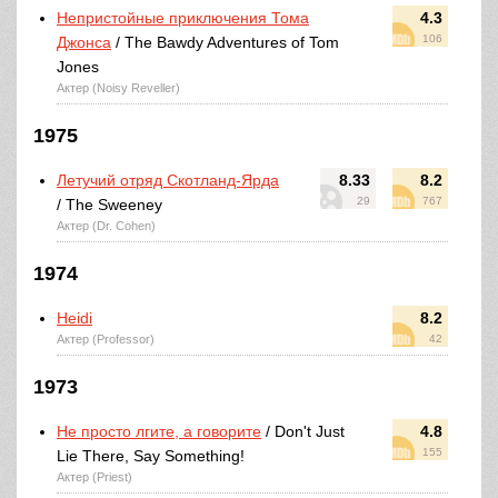
Непристойные приключения Тома
4.3
106
Джонса
/ The Bawdy Adventures of Tom
Jones
Актер (Noisy Reveller)
1975
Летучий отряд Скотланд-Ярда
8.33
8.2
29
767
/ The Sweeney
Актер (Dr. Cohen)
1974
Heidi
8.2
Актер (Professor)
42
1973
Не просто лгите, а говорите
/ Don't Just
4.8
155
Lie There, Say Something!
Актер (Priest)