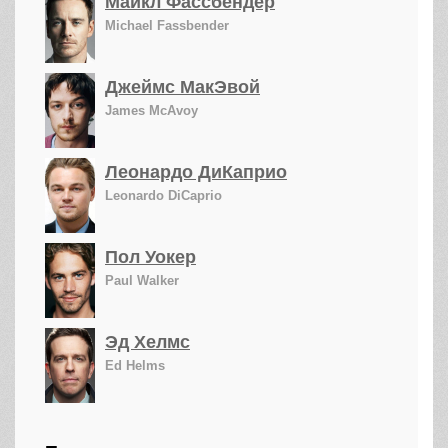
Майкл Фассбендер
Michael Fassbender
Джеймс МакЭвой
James McAvoy
Леонардо ДиКаприо
Leonardo DiCaprio
Пол Уокер
Paul Walker
Эд Хелмс
Ed Helms