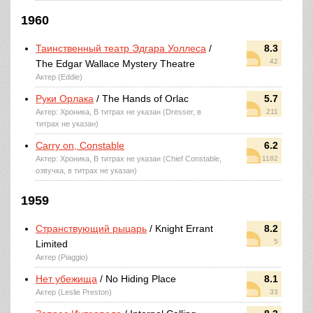
1960
Таинственный театр Эдгара Уоллеса
/
8.3
42
The Edgar Wallace Mystery Theatre
Актер (Eddie)
Руки Орлака
/ The Hands of Orlac
5.7
Актер: Хроника, В титрах не указан (Dresser, в
211
титрах не указан)
Carry on, Constable
6.2
Актер: Хроника, В титрах не указан (Chief Constable,
1182
озвучка, в титрах не указан)
1959
Странствующий рыцарь
/ Knight Errant
8.2
5
Limited
Актер (Piaggio)
Нет убежища
/ No Hiding Place
8.1
Актер (Leslie Preston)
33