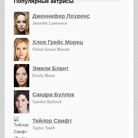
Популярные актрисы
Дженнифер Лоуренс
Jennifer Lawrence
Хлоя Грейс Морец
Chloë Grace Moretz
Эмили Блант
Emily Blunt
Сандра Буллок
Sandra Bullock
Тейлор Свифт
Taylor Swift