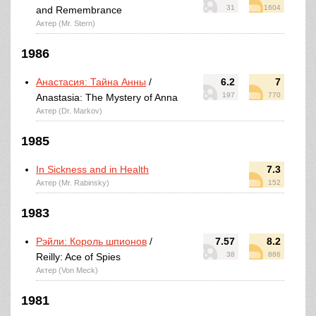
31
1604
and Remembrance
Актер (Mr. Stern)
1986
Анастасия: Тайна Анны
/
6.2
7
197
770
Anastasia: The Mystery of Anna
Актер (Dr. Markov)
1985
In Sickness and in Health
7.3
Актер (Mr. Rabinsky)
152
1983
Рэйли: Король шпионов
/
7.57
8.2
38
886
Reilly: Ace of Spies
Актер (Von Meck)
1981