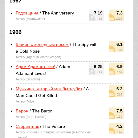
1967
Годовщина
/ The Anniversary
7.19
7.3
Актер (Headwaiter)
65
1335
1966
Шпион с холодным носом
/ The Spy with
6.1
84
a Cold Nose
Актер (Agent in Water Wagon)
Адам Адамант жив!
/ Adam
6.25
6.9
22
109
Adamant Lives!
Актер (Scarlatti)
Мужчина, который мог быть убит
/ A
6.2
213
Man Could Get Killed
Актер (Milo)
Барон
/ The Baron
7.5
Актер (Insp, Lamille)
130
Стервятник
/ The Vulture
4.2
Актер: Хроника, В титрах не указан (в титрах не
147
указан)