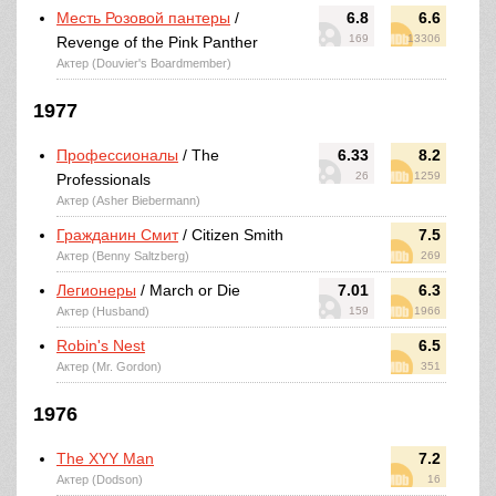
Месть Розовой пантеры
/
6.8
6.6
169
13306
Revenge of the Pink Panther
Актер (Douvier's Boardmember)
1977
Профессионалы
/ The
6.33
8.2
26
1259
Professionals
Актер (Asher Biebermann)
Гражданин Смит
/ Citizen Smith
7.5
Актер (Benny Saltzberg)
269
Легионеры
/ March or Die
7.01
6.3
Актер (Husband)
159
1966
Robin's Nest
6.5
Актер (Mr. Gordon)
351
1976
The XYY Man
7.2
Актер (Dodson)
16