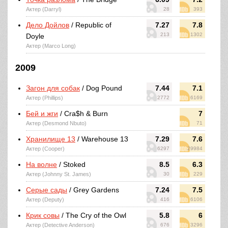
Актер (Darryl)
28
393
Дело Дойлов
/ Republic of
7.27
7.8
213
1302
Doyle
Актер (Marco Long)
2009
Загон для собак
/ Dog Pound
7.44
7.1
Актер (Phillips)
2772
6169
Бей и жги
/ Cra$h & Burn
7
Актер (Desmond Nbuto)
71
Хранилище 13
/ Warehouse 13
7.29
7.6
Актер (Cooper)
6297
29984
На волне
/ Stoked
8.5
6.3
Актер (Johnny St. James)
30
229
Серые сады
/ Grey Gardens
7.24
7.5
Актер (Deputy)
416
6106
Крик совы
/ The Cry of the Owl
5.8
6
Актер (Detective Anderson)
676
3296