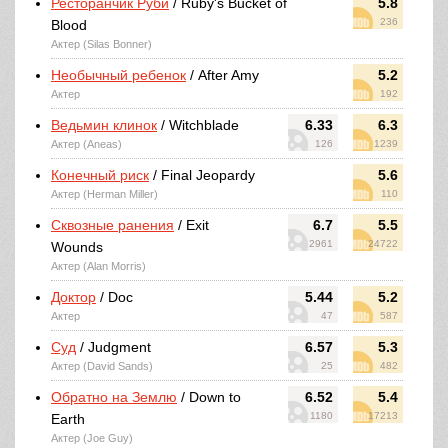
Ресторанчик Руби
/ Ruby's Bucket of
5.8
236
Blood
Актер (Silas Bonner)
Необычный ребенок
/ After Amy
5.2
Актер
192
Ведьмин клинок
/ Witchblade
6.33
6.3
Актер (Aneas)
126
1239
Конечный риск
/ Final Jeopardy
5.6
Актер (Herman Miller)
110
Сквозные ранения
/ Exit
6.7
5.5
2961
24722
Wounds
Актер (Alan Morris)
Доктор
/ Doc
5.44
5.2
Актер
47
587
Суд
/ Judgment
6.57
5.3
Актер (David Sands)
25
482
Обратно на Землю
/ Down to
6.52
5.4
1180
17213
Earth
Актер (Joe Guy)