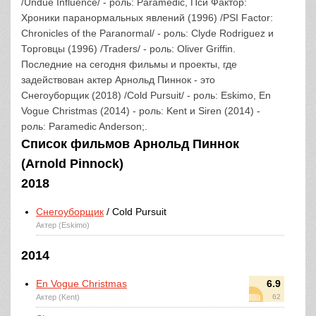
/Undue Influence/ - роль: Paramedic, Пси Фактор:
Хроники паранормальных явлений (1996) /PSI Factor:
Chronicles of the Paranormal/ - роль: Clyde Rodriguez и
Торговцы (1996) /Traders/ - роль: Oliver Griffin.
Последние на сегодня фильмы и проекты, где
задействован актер Арнольд Пиннок - это
Снегоуборщик (2018) /Cold Pursuit/ - роль: Eskimo, En
Vogue Christmas (2014) - роль: Kent и Siren (2014) -
роль: Paramedic Anderson;.
Список фильмов Арнольд Пиннок
(Arnold Pinnock)
2018
Снегоуборщик
/ Cold Pursuit
Актер (Eskimo)
2014
En Vogue Christmas
6.9
Актер (Kent)
62