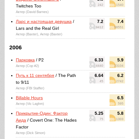
242
1540
Twitches Too
Актер (David Barnes)
Ларс и настоящая девушка
/
7.2
7.4
9412
98551
Lars and the Real Girl
Актер (Baxter), Актер (Baxter)
2006
Парковка
/ P2
6.33
5.9
Актер (Cop #2)
4440
23104
Путь к 11 сентября
/ The Path
6.64
6.2
45
2742
to 9/11
Актер (FBI Staffer)
Billable Hours
6.5
Актер (Vic Laghm)
595
Прикрытие-Один: Фактор
5.25
5.8
75
1303
Аида
/ Covert One: The Hades
Factor
Актер (Dick Simon)