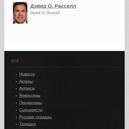
Дэвид О. Расселл
David O. Russell
ВСЕ
Новости
Актеры
Актрисы
Режиссеры
Продюсеры
Сценаристы
Русские сериалы
Телешоу