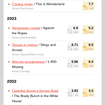
Страна чудес
/ This Is Wonderland
7.7
Актер (Paul Davis)
144
2003
Наперекор судьбе
/ Against
6.8
5.2
489
5361
the Ropes
Актер (Heavyweight)
Пращи и стрелы
/ Slings and
8.71
8.5
181
1864
Arrows
Актер (Special Effects Guy)
Миссия ясновидения
/ 1-800-
6.86
6.4
106
855
Missing
Актер (George)
2002
Семейка Брэди в Белом Доме
3.83
3.3
32
694
/ The Brady Bunch in the White
House