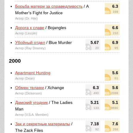
Борьба матери за справедливость
/ A
6.3
168
Mother's Fight for Justice
Актер (Dr. Hite)
Дорога к славе
/ Bojangles
6.6
Актер (Lincoln)
232
Убойный отдел
/ Blue Murder
5.67
6.9
Актер (Ray Downey)
20
95
2000
Apartment Hunting
5.6
Актер (Dean)
61
Обмен телами
/ Xchange
6.3
5.6
Актер (Dickerson)
490
2088
Дамский угодник
/ The Ladies
5.21
5.1
133
9690
Man
Актер (V.S.A. Member)
Зак и секретные материалы
/
7.18
7.6
92
268
The Zack Files