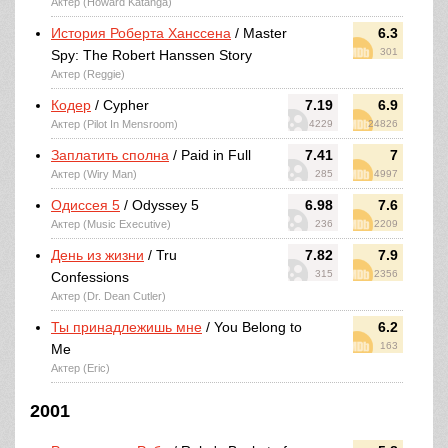
Актер (Howard Katanga)
История Роберта Ханссена
/ Master
6.3
301
Spy: The Robert Hanssen Story
Актер (Reggie)
Кодер
/ Cypher
7.19
6.9
Актер (Pilot In Mensroom)
4229
24826
Заплатить сполна
/ Paid in Full
7.41
7
Актер (Wiry Man)
285
4997
Одиссея 5
/ Odyssey 5
6.98
7.6
Актер (Music Executive)
236
2209
День из жизни
/ Tru
7.82
7.9
315
2356
Confessions
Актер (Dr. Dean Cutler)
Ты принадлежишь мне
/ You Belong to
6.2
163
Me
Актер (Eric)
2001