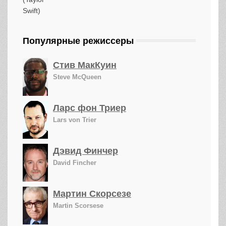
Популярные режиссеры
Стив МакКуин
Steve McQueen
Ларс фон Триер
Lars von Trier
Дэвид Финчер
David Fincher
Мартин Скорсезе
Martin Scorsese