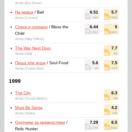
Актер (Bus Driver)
На живца
/ Bait
6.51
5.7
Актер (Convict)
844
7866
Спаси и сохрани
/ Bless the
6.44
5
1363
10981
Child
Актер (Alley Officer)
The War Next Door
7.7
Актер (Neil)
69
Пища для души
/ Soul Food
5.6
7.5
Актер (Cookie Man)
16
572
1999
The City
6.3
Актер (Tyrone Meeks)
26
Must Be Santa
4.2
Актер (Santa)
146
Охотники за древностями
/
7.29
6.5
1796
3482
Relic Hunter