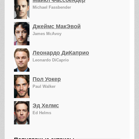
Майкл Фассбендер
Michael Fassbender
Джеймс МакЭвой
James McAvoy
Леонардо ДиКаприо
Leonardo DiCaprio
Пол Уокер
Paul Walker
Эд Хелмс
Ed Helms