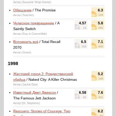
Актер (Souvenir Shop Owner)
Обещание
/ The Promise
6.3
Актер (Teacher)
149
Чудесное превращение
/ A
4.57
5.8
14
292
Saintly Switch
Актер (Guy in Convertible)
Вспомнить всё
/ Total Recall
6.5
7.1
153
830
2070
Актер (Jones)
1998
Жестокий город 2: Рождественский
5.2
148
убийца
/ Naked City: A Killer Christmas
Актер (Jackie Dee)
Известный Джет Джексон
/
6.58
7.6
41
911
The Famous Jett Jackson
Актер (Dr. Stephens)
Rescuers: Stories of Courage: Two
6.2
80