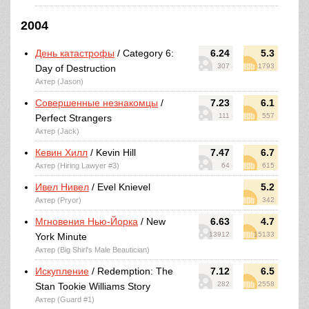
2004
День катастрофы
/ Category 6:
6.24
5.3
307
1793
Day of Destruction
Актер (Jason)
Совершенные незнакомцы
/
7.23
6.1
111
557
Perfect Strangers
Актер (Jack)
Кевин Хилл
/ Kevin Hill
7.47
6.7
Актер (Hiring Lawyer #3)
64
615
Ивел Нивел
/ Evel Knievel
5.2
Актер (Pryor)
342
Мгновения Нью-Йорка
/ New
6.63
4.7
13912
15133
York Minute
Актер (Big Shirl's Male Beautician)
Искупление
/ Redemption: The
7.12
6.5
282
2558
Stan Tookie Williams Story
Актер (Guard #1)