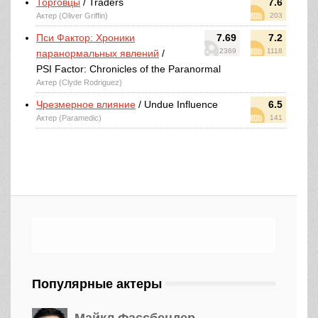
Торговцы
/ Traders
7.6
Актер (Oliver Griffin)
203
Пси Фактор: Хроники
7.69
7.2
2369
1118
паранормальных явлений
/
PSI Factor: Chronicles of the Paranormal
Актер (Clyde Rodriguez)
Чрезмерное влияние
/ Undue Influence
6.5
Актер (Paramedic)
141
Популярные актеры