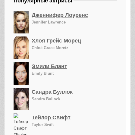
Популярные актрисы
Дженнифер Лоуренс
Jennifer Lawrence
Хлоя Грейс Морец
Chloë Grace Moretz
Эмили Блант
Emily Blunt
Сандра Буллок
Sandra Bullock
Тейлор Свифт
Taylor Swift