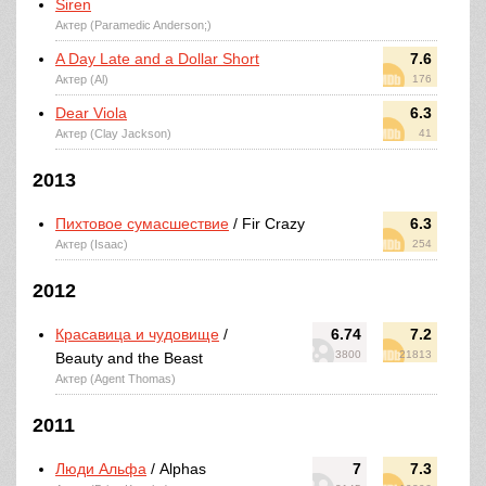
Siren
Актер (Paramedic Anderson;)
A Day Late and a Dollar Short
7.6
Актер (Al)
176
Dear Viola
6.3
Актер (Clay Jackson)
41
2013
Пихтовое сумасшествие
/ Fir Crazy
6.3
Актер (Isaac)
254
2012
Красавица и чудовище
/
6.74
7.2
3800
21813
Beauty and the Beast
Актер (Agent Thomas)
2011
Люди Альфа
/ Alphas
7
7.3