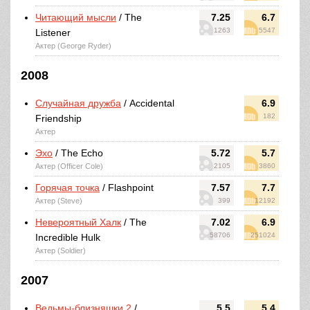
Читающий мысли
/ The
7.25
6.7
1263
5547
Listener
Актер (George Ryder)
2008
Случайная дружба
/ Accidental
6.9
182
Friendship
Актер
Эхо
/ The Echo
5.72
5.7
Актер (Officer Cole)
2105
3860
Горячая точка
/ Flashpoint
7.57
7.7
Актер (Steve)
399
12192
Невероятный Халк
/ The
7.02
6.9
58706
251024
Incredible Hulk
Актер (Soldier)
2007
Ведьмы-близняшки 2
/
5.5
5.4