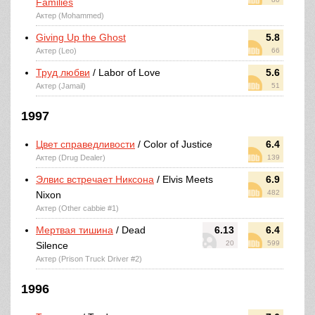
Families
Актер (Mohammed)
Giving Up the Ghost
5.8
Актер (Leo)
66
Труд любви
/ Labor of Love
5.6
Актер (Jamail)
51
1997
Цвет справедливости
/ Color of Justice
6.4
Актер (Drug Dealer)
139
Элвис встречает Никсона
/ Elvis Meets
6.9
482
Nixon
Актер (Other cabbie #1)
Мертвая тишина
/ Dead
6.13
6.4
20
599
Silence
Актер (Prison Truck Driver #2)
1996