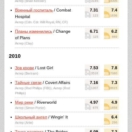
Актер (Brian Kessler)
3145
19306
Военный госпиталь
/ Combat
7.31
7.4
123
1636
Hospital
Актер (Cdn. Cdr. Will Royal, RN, CF)
Планы изменились
/ Change
6.71
6.2
115
669
of Plans
Актер (Clay)
2010
Зов крови
/ Lost Girl
7.53
7.8
Актер (Bertram)
3516
17080
Тайные связи
/ Covert Affairs
7.16
7.3
Актер (Rod Phillips (FBI)), Актер (Rod
1307
18615
Phillips)
Мир реки
/ Riverworld
4.97
4.9
Актер (Simon Porter)
675
1658
Школьный ангел
/ Wingin' It
6.4
Актер (Artie)
296
Точка разлома
/ The Bridge
6.09
7.2