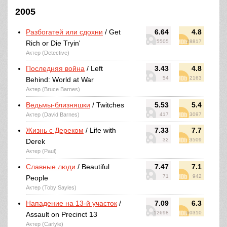
2005
Разбогатей или сдохни
/ Get
6.64
4.8
5505
28817
Rich or Die Tryin'
Актер (Detective)
Последняя война
/ Left
3.43
4.8
54
2163
Behind: World at War
Актер (Bruce Barnes)
Ведьмы-близняшки
/ Twitches
5.53
5.4
Актер (David Barnes)
417
3097
Жизнь с Дереком
/ Life with
7.33
7.7
32
3509
Derek
Актер (Paul)
Славные люди
/ Beautiful
7.47
7.1
71
942
People
Актер (Toby Sayles)
Нападение на 13-й участок
/
7.09
6.3
12698
60310
Assault on Precinct 13
Актер (Carlyle)