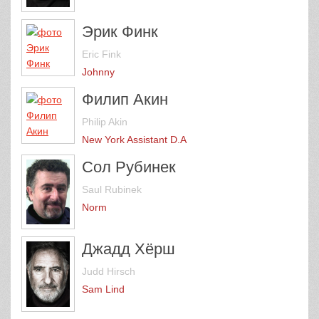
Эрик Финк
Eric Fink
Johnny
Филип Акин
Philip Akin
New York Assistant D.A
Сол Рубинек
Saul Rubinek
Norm
Джадд Хёрш
Judd Hirsch
Sam Lind