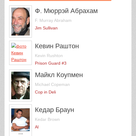
Ф. Мюррэй Абрахам
F. Murray Abraham
Jim Sullivan
Кевин Раштон
Kevin Rushton
Prison Guard #3
Майкл Коупмен
Michael Copeman
Cop in Deli
Кедар Браун
Kedar Brown
Al