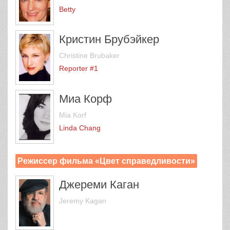
Betty
Кристин Брубэйкер
Christine Brubaker
Reporter #1
Миа Корф
Mia Korf
Linda Chang
Режиссер фильма «Цвет справедливости»
Джереми Каган
Jeremy Kagan