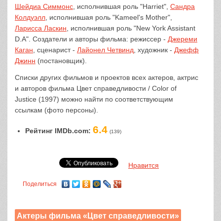
Шейдиа Симмонс
, исполнившая роль "Harriet",
Сандра
Колдуэлл
, исполнившая роль "Kameel's Mother",
Ларисса Ласкин
, исполнившая роль "New York Assistant
D.A". Создатели и авторы фильма: режиссер -
Джереми
Каган
, сценарист -
Лайонел Четвинд
, художник -
Джефф
Джинн
(постановщик).
Списки других фильмов и проектов всех актеров, актрис
и авторов фильма Цвет справедливости / Color of
Justice (1997) можно найти по соответствующим
ссылкам (фото персоны).
6.4
Рейтинг IMDb.com:
(139)
Нравится
Поделиться
Актеры фильма «Цвет справедливости»