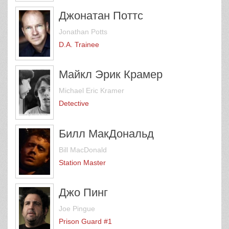
Джонатан Поттс
Jonathan Potts
D.A. Trainee
Майкл Эрик Крамер
Michael Eric Kramer
Detective
Билл МакДональд
Bill MacDonald
Station Master
Джо Пинг
Joe Pingue
Prison Guard #1