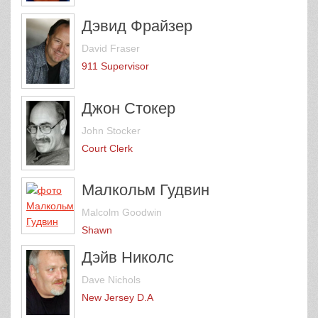
Дэвид Фрайзер
David Fraser
911 Supervisor
Джон Стокер
John Stocker
Court Clerk
Малкольм Гудвин
Malcolm Goodwin
Shawn
Дэйв Николс
Dave Nichols
New Jersey D.A