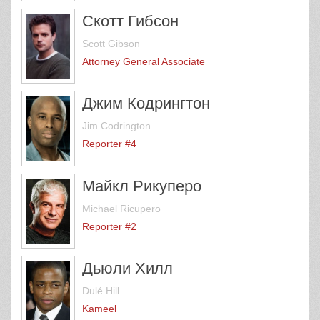
Скотт Гибсон
Scott Gibson
Attorney General Associate
Джим Кодрингтон
Jim Codrington
Reporter #4
Майкл Рикуперо
Michael Ricupero
Reporter #2
Дьюли Хилл
Dulé Hill
Kameel