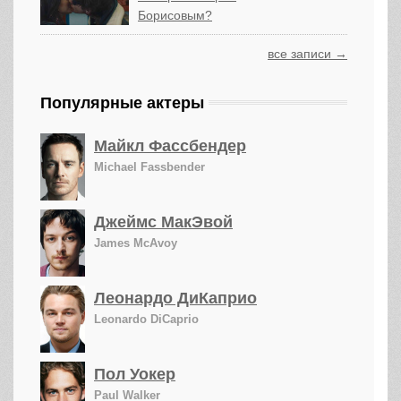
Борисовым?
все записи →
Популярные актеры
Майкл Фассбендер
Michael Fassbender
Джеймс МакЭвой
James McAvoy
Леонардо ДиКаприо
Leonardo DiCaprio
Пол Уокер
Paul Walker