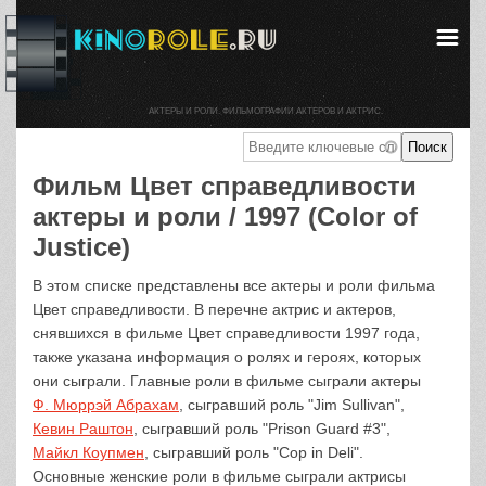
АКТЕРЫ И РОЛИ. ФИЛЬМОГРАФИИ АКТЕРОВ И АКТРИС.
Фильм Цвет справедливости
актеры и роли / 1997 (Color of
Justice)
В этом списке представлены все актеры и роли фильма
Цвет справедливости. В перечне актрис и актеров,
снявшихся в фильме Цвет справедливости 1997 года,
также указана информация о ролях и героях, которых
они сыграли. Главные роли в фильме сыграли актеры
Ф. Мюррэй Абрахам
, сыгравший роль "Jim Sullivan",
Кевин Раштон
, сыгравший роль "Prison Guard #3",
Майкл Коупмен
, сыгравший роль "Cop in Deli".
Основные женские роли в фильме сыграли актрисы