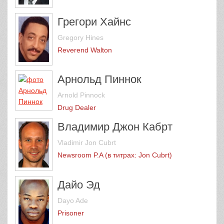
Грегори Хайнс
Gregory Hines
Reverend Walton
Арнольд Пиннок
Arnold Pinnock
Drug Dealer
Владимир Джон Кабрт
Vladimir Jon Cubrt
Newsroom P.A (в титрах: Jon Cubrt)
Дайо Эд
Dayo Ade
Prisoner