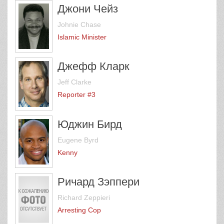
Джони Чейз
Johnie Chase
Islamic Minister
Джефф Кларк
Jeff Clarke
Reporter #3
Юджин Бирд
Eugene Byrd
Kenny
Ричард Зэппери
Richard Zeppieri
Arresting Cop