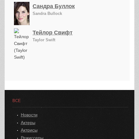
Сандра Буллок
Sandra Bullock
Тейлор Свифт
Taylor Swift
ВСЕ
Новости
Актеры
Актрисы
Режиссеры