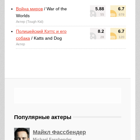
Война миров
/ War of the
5.88
6.7
55
679
Worlds
Актер (Tough Kid)
Полицейский Кэттс и его
8.2
6.7
28
120
собака
/ Katts and Dog
Актер
Популярные актеры
Майкл Фассбендер
Michael Fassbender