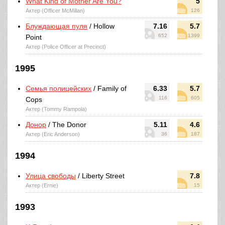
What Kind of Mother Are You?
5
Актер (Officer McMillan)
126
Блуждающая пуля
/ Hollow
7.16
5.7
652
1399
Point
Актер (Police Officer at Precinct)
1995
Семья полицейских
/ Family of
6.33
5.7
116
605
Cops
Актер (Tommy Rampola)
Донор
/ The Donor
5.11
4.6
Актер (Eric Anderson)
36
187
1994
Улица свободы
/ Liberty Street
7.8
Актер (Ernie)
15
1993