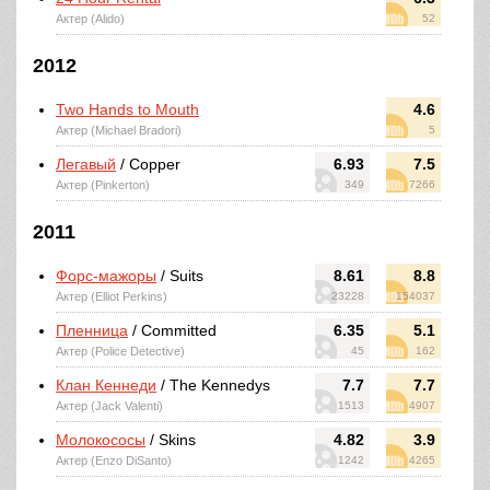
Актер (Alido)
52
2012
Two Hands to Mouth
4.6
Актер (Michael Bradori)
5
Легавый
/ Copper
6.93
7.5
Актер (Pinkerton)
349
7266
2011
Форс-мажоры
/ Suits
8.61
8.8
Актер (Elliot Perkins)
23228
154037
Пленница
/ Committed
6.35
5.1
Актер (Police Detective)
45
162
Клан Кеннеди
/ The Kennedys
7.7
7.7
Актер (Jack Valenti)
1513
4907
Молокососы
/ Skins
4.82
3.9
Актер (Enzo DiSanto)
1242
4265