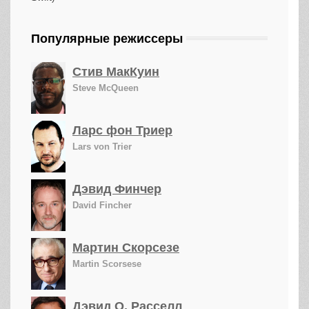
Популярные режиссеры
Стив МакКуин
Steve McQueen
Ларс фон Триер
Lars von Trier
Дэвид Финчер
David Fincher
Мартин Скорсезе
Martin Scorsese
Дэвид О. Расселл