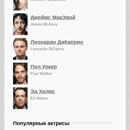
Джеймс МакЭвой
James McAvoy
Леонардо ДиКаприо
Leonardo DiCaprio
Пол Уокер
Paul Walker
Эд Хелмс
Ed Helms
Популярные актрисы