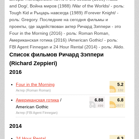
and Dog/, Война миров (1988) /War of the Worlds/ - роль:
Tough Kid и Рыцарь навсегда (1989) /Forever Knight/ -
роль: Gregory. Последние на сегодня фильмы и
проекты, где задействован актер Ричард Зэппери - это
Four in the Morning (2016) - роль: Roman Roman,
Американская готика (2016) /American Gothic/ - роль:
FBI Agent Finnegan и 24 Hour Rental (2014) - роль: Alido.
Список фильмов Ричард Зэппери
(Richard Zeppieri)
2016
Four in the Morning
5.2
Актер (Roman Roman)
132
Американская готика
/
6.88
6.8
499
2577
American Gothic
Актер (FBI Agent Finnegan)
2014
24 Hour Rental
6.3