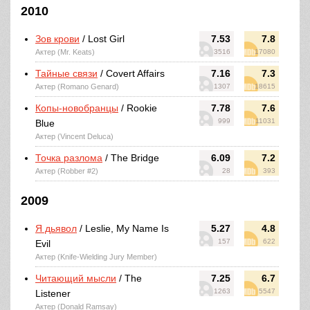
2010
Зов крови
/ Lost Girl
7.53
7.8
Актер (Mr. Keats)
3516
17080
Тайные связи
/ Covert Affairs
7.16
7.3
Актер (Romano Genard)
1307
18615
Копы-новобранцы
/ Rookie
7.78
7.6
999
11031
Blue
Актер (Vincent Deluca)
Точка разлома
/ The Bridge
6.09
7.2
Актер (Robber #2)
28
393
2009
Я дьявол
/ Leslie, My Name Is
5.27
4.8
157
622
Evil
Актер (Knife-Wielding Jury Member)
Читающий мысли
/ The
7.25
6.7
1263
5547
Listener
Актер (Donald Ramsay)