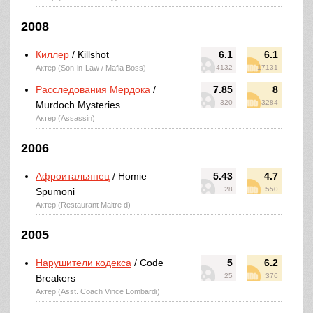
2008
Киллер
/ Killshot
6.1
6.1
Актер (Son-in-Law / Mafia Boss)
4132
17131
Расследования Мердока
/
7.85
8
320
3284
Murdoch Mysteries
Актер (Assassin)
2006
Афроитальянец
/ Homie
5.43
4.7
28
550
Spumoni
Актер (Restaurant Maitre d)
2005
Нарушители кодекса
/ Code
5
6.2
25
376
Breakers
Актер (Asst. Coach Vince Lombardi)