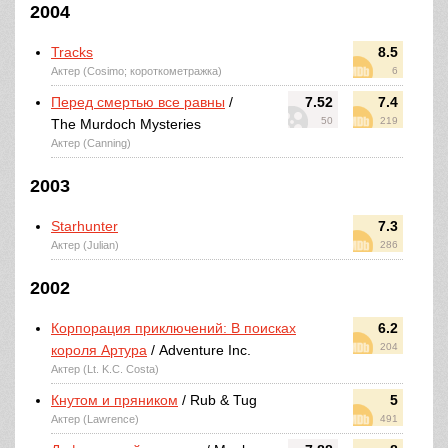
2004
Tracks
8.5
Актер (Cosimo; короткометражка)
6
Перед смертью все равны
/
7.52
7.4
50
219
The Murdoch Mysteries
Актер (Canning)
2003
Starhunter
7.3
Актер (Julian)
286
2002
Корпорация приключений: В поисках
6.2
204
короля Артура
/ Adventure Inc.
Актер (Lt. K.C. Costa)
Кнутом и пряником
/ Rub & Tug
5
Актер (Lawrence)
491