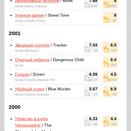
Дефективный детектив
/ Monk
7.88
8
Актер (Arthur Zaleski)
2335
43089
Уличное время
/ Street Time
8
Актер (Herbie Green)
97
2001
Звездный охотник
/ Tracker
7.43
6.5
Актер (Bouncer)
45
162
Опасный ребёнок
/ Dangerous Child
6.4
Актер
410
Гонщик
/ Driven
6.59
4.5
Актер (Toronto Reporter #1)
11177
31152
Убойный отдел
/ Blue Murder
5.67
6.9
Актер (Tommy Granato)
20
95
2000
Убийство в клубе
6.33
4.4
43
162
Чиппендейлс
/ The