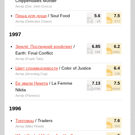
Chippendales Murder
Актер (Det. John Greco)
Пища для души
/ Soul Food
5.6
7.5
Актер (Detective Chase)
16
572
1997
Земля: Последний конфликт
/
6.85
6.2
189
2461
Earth: Final Conflict
Актер (Frank Tate)
Цвет справедливости
/ Color of Justice
6.4
Актер (Arresting Cop)
139
Ее звали Никита
/ La Femme
7.13
7.5
4786
6068
Nikita
Актер (Parness)
1996
Торговцы
/ Traders
7.6
Актер (Mike Pinetti)
203