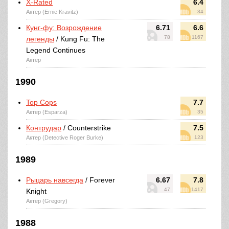
X-Rated
6.4
Актер (Ernie Kravitz)
34
Кунг-фу: Возрождение
6.71
6.6
78
1167
легенды
/ Kung Fu: The
Legend Continues
Актер
1990
Top Cops
7.7
Актер (Esparza)
35
Контрудар
/ Counterstrike
7.5
Актер (Detective Roger Burke)
123
1989
Рыцарь навсегда
/ Forever
6.67
7.8
47
1417
Knight
Актер (Gregory)
1988