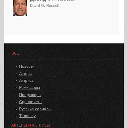
David O. Russell
ВСЕ
Новости
Актеры
Актрисы
Режиссеры
Продюсеры
Сценаристы
Русские сериалы
Телешоу
АКТЕРЫ И АКТРИСЫ