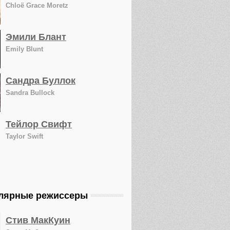
Chloë Grace Moretz
Эмили Блант
Emily Blunt
Сандра Буллок
Sandra Bullock
Тейлор Свифт
Taylor Swift
лярные режиссеры
Стив МакКуин