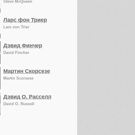
Steve McQueen
Ларс фон Триер
Lars von Trier
Дэвид Финчер
David Fincher
Мартин Скорсезе
Martin Scorsese
Дэвид О. Расселл
David O. Russell