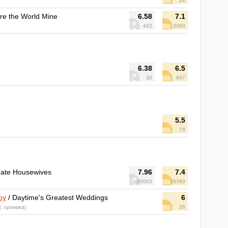
24
re the World Mine
6.58
7.1
442
3380
6.38
6.5
30
647
5.5
73
rate Housewives
7.96
7.4
30003
76760
оу
/ Daytime's Greatest Weddings
6
l, хроника)
26