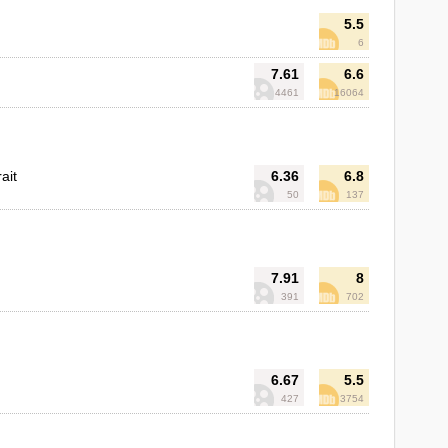
5.5
6
7.61
6.6
4461
16064
ait
6.36
6.8
50
137
7.91
8
391
702
6.67
5.5
427
3754