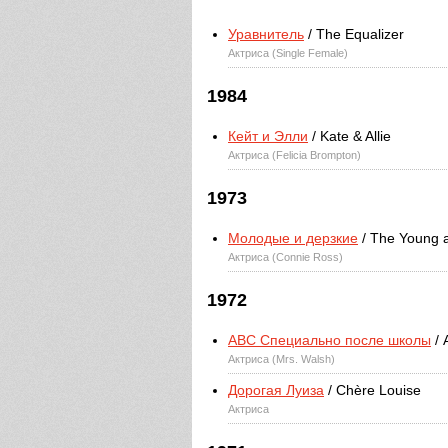
Уравнитель
/ The Equalizer
Актриса (Single Female)
1984
Кейт и Элли
/ Kate & Allie
Актриса (Felicia Brompton)
1973
Молодые и дерзкие
/ The Young a
Актриса (Connie Ross)
1972
ABC Специально после школы
/ 
Актриса (Mrs. Walsh)
Дорогая Луиза
/ Chère Louise
Актриса