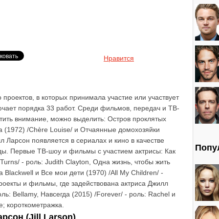
Нравится
 проектов, в которых принимала участие или участвует
ючает порядка 33 работ. Среди фильмов, передач и ТВ-
атить внимание, можно выделить: Остров проклятых
иза (1972) /Chère Louise/ и Отчаянные домохозяйки
лл Ларсон появляется в сериалах и кино в качестве
Попу
оды. Первые ТВ-шоу и фильмы с участием актрисы: Как
urns/ - роль: Judith Clayton, Одна жизнь, чтобы жить
la Blackwell и Все мои дети (1970) /All My Children/ -
проекты и фильмы, где задействована актриса Джилл
оль: Bellamy, Навсегда (2015) /Forever/ - роль: Rachel и
se; короткометражка.
сон (Jill Larson)