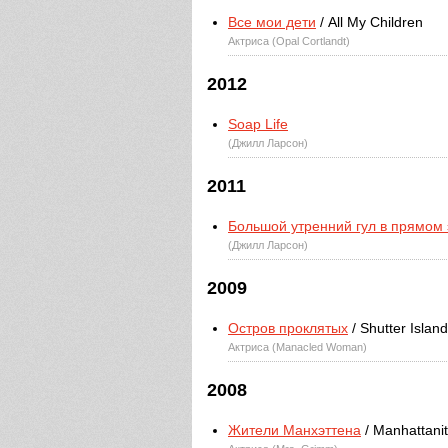
Все мои дети
/ All My Children
Актриса (Opal Cortlandt)
2012
Soap Life
(Джилл Ларсон)
2011
Большой утренний гул в прямом
(Джилл Ларсон)
2009
Остров проклятых
/ Shutter Island
Актриса (Manacled Woman)
2008
Жители Манхэттена
/ Manhattani