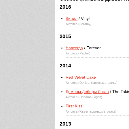
2016
Винил
/ Vinyl
Актриса (Bellamy)
2015
Навсегда
/ Forever
Актриса (Rachel)
2014
Red Velvet Cake
Актриса (Denise; короткометражка)
Демоны Деборы Логан
/ The Taki
Актриса (Deborah Logan)
First Kiss
Актриса (Kisser; короткометражка)
2013