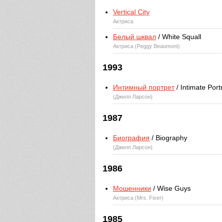
Vertical City
Актриса
Белый шквал
/ White Squall
Актриса (Peggy Beaumont)
1993
Интимный портрет
/ Intimate Portr
(Джилл Ларсон)
1987
Биография
/ Biography
(Джилл Ларсон)
1986
Мошенники
/ Wise Guys
Актриса (Mrs. Fixer)
1985