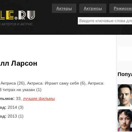
Актеры
Актрисы
Режисс
 АКТЕРОВ И АКТРИС.
лл Ларсон
Попу
Актриса (26), Актриса: Играет саму себя (6), Актриса:
В титрах не указан (1)
льмов:
33,
лучшие фильмы
од:
2014 (3)
од:
2013 (1)