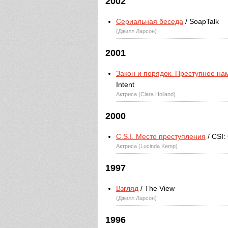
2002
Сериальная беседа
/ SoapTalk
(Джилл Ларсон)
2001
Закон и порядок. Преступное н
Intent
Актриса (Clara Holland)
2000
C.S.I. Место преступления
/ CSI:
Актриса (Lucinda Kemp)
1997
Взгляд
/ The View
(Джилл Ларсон)
1996