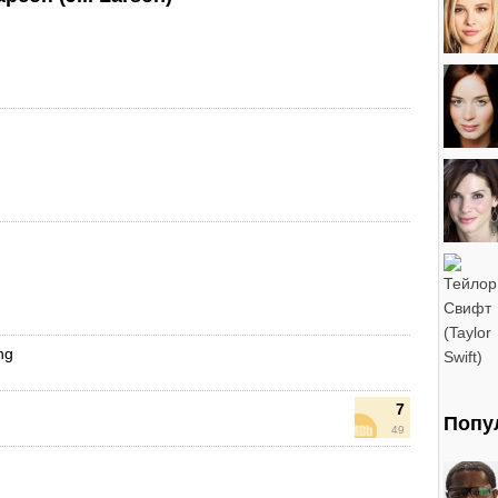
ng
7
Попу
49