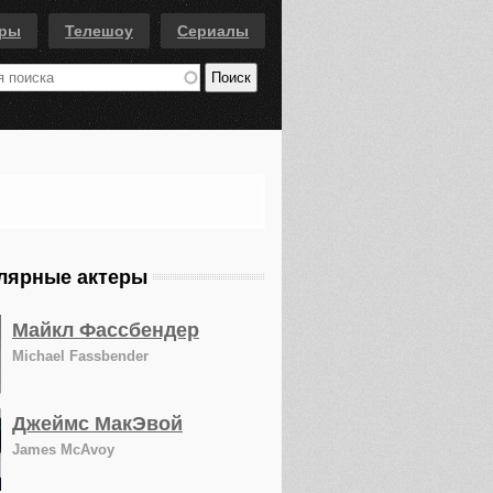
еры
Телешоу
Сериалы
лярные актеры
Майкл Фассбендер
Michael Fassbender
Джеймс МакЭвой
James McAvoy