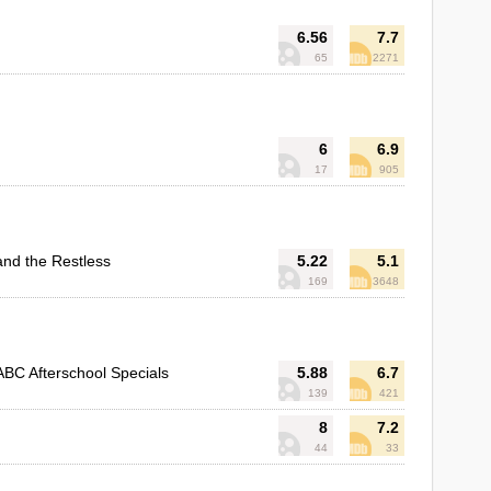
6.56
7.7
65
2271
6
6.9
17
905
nd the Restless
5.22
5.1
169
3648
ABC Afterschool Specials
5.88
6.7
139
421
8
7.2
44
33