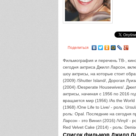
Поделиться
Фильмография и перечень ТВ-, кино
сегодня актриса Джилл Ларсон, вкл
шоу актрисы, на которые стоит обр
(2009) /Shutter Island/, Дорогая Лу
(2004) /Desperate Housewives/. Джи
актрисы, начиная с 1956 по 2016 г
вращается мир (1956) /As the World T
(1968) /One Life to Live/ - роль: Ursu
роль: Opal. Последние на сегодня 
Ларсон - это Винил (2016) /Vinyl/ - р
Red Velvet Cake (2014) - роль: Deni
Список фильмов Джилл Лар