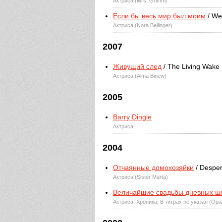
Актриса (Mrs. Grimm)
Если бы весь мир был моим
/ We
Актриса (Nora Bellinger)
2007
Живущий след
/ The Living Wake
Актриса (Alma Binew)
2005
Barry Dingle
Актриса
2004
Отчаянные домохозяйки
/ Despe
Актриса (Sister Marta)
Величайшие свадьбы дневных ш
Актриса: Хроника, В титрах не указан (Opa