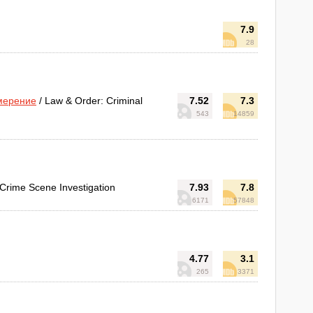
7.9
28
амерение
/ Law & Order: Criminal
7.52
7.3
543
14859
 Crime Scene Investigation
7.93
7.8
6171
57848
4.77
3.1
265
3371