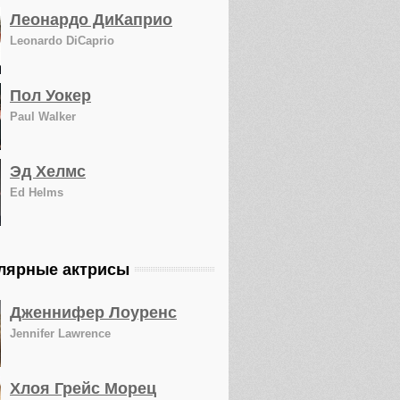
Леонардо ДиКаприо
Leonardo DiCaprio
Пол Уокер
Paul Walker
Эд Хелмс
Ed Helms
лярные актрисы
Дженнифер Лоуренс
Jennifer Lawrence
Хлоя Грейс Морец