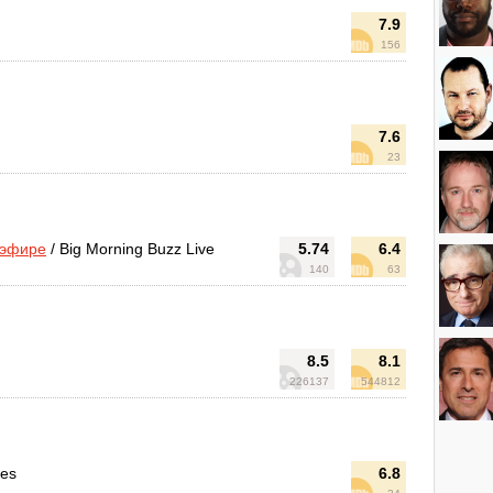
7.9
156
7.6
23
 эфире
/ Big Morning Buzz Live
5.74
6.4
140
63
8.5
8.1
226137
544812
tes
6.8