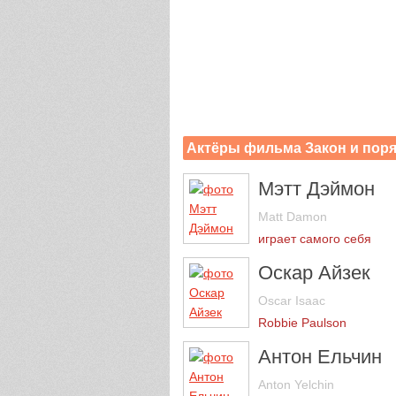
Актёры фильма Закон и поря
Мэтт Дэймон
Matt Damon
играет самого себя
Оскар Айзек
Oscar Isaac
Robbie Paulson
Антон Ельчин
Anton Yelchin