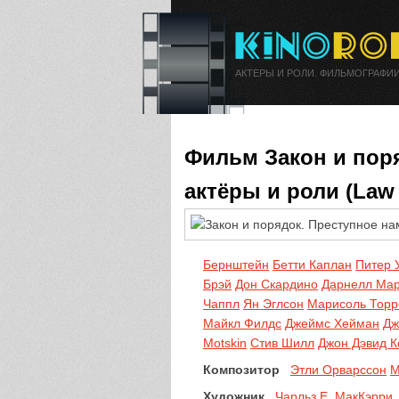
АКТЕРЫ И РОЛИ. ФИЛЬМОГРАФИИ
Фильм Закон и пор
актёры и роли (Law &
Бернштейн
Бетти Каплан
Питер 
Брэй
Дон Скардино
Дарнелл Ма
Чаппл
Ян Эглсон
Марисоль Торр
Майкл Филдс
Джеймс Хейман
Дж
Motskin
Стив Шилл
Джон Дэвид К
Композитор
Этли Орварссон
М
Художник
Чарльз Е. МакКэрри