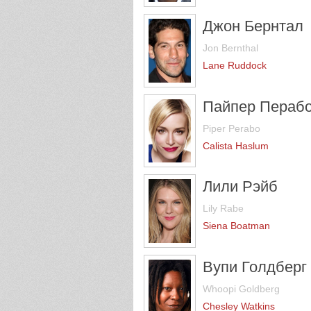
Джон Бернтал
Jon Bernthal
Lane Ruddock
Пайпер Пераб
Piper Perabo
Calista Haslum
Лили Рэйб
Lily Rabe
Siena Boatman
Вупи Голдберг
Whoopi Goldberg
Chesley Watkins