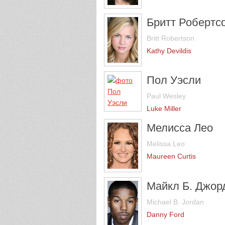
Бритт Робертс
Britt Robertson
Kathy Devildis
Пол Уэсли
Paul Wesley
Luke Miller
Мелисса Лео
Melissa Leo
Maureen Curtis
Майкл Б. Джор
Michael B. Jordan
Danny Ford