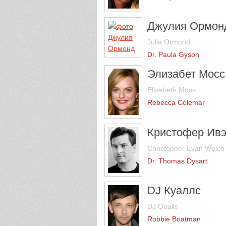
Джулия Ормон
Julia Ormond
Dr. Paula Gyson
Элизабет Мосс
Elisabeth Moss
Rebecca Colemar
Кристофер Ив
Christopher Evan Welch
Dr. Thomas Dysart
DJ Куаллс
DJ Qualls
Robbie Boatman