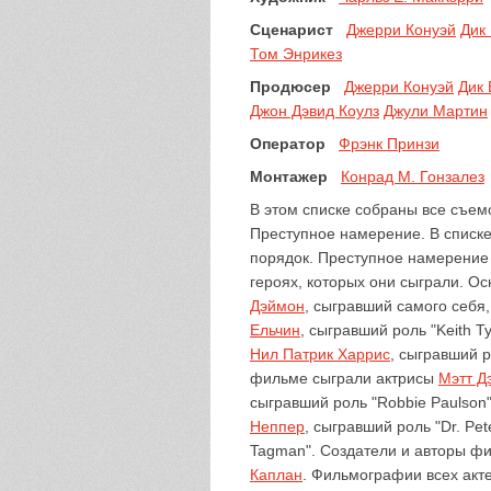
Сценарист
Джерри Конуэй
Дик
Том Энрикез
Продюсер
Джерри Конуэй
Дик
Джон Дэвид Коулз
Джули Мартин
Оператор
Фрэнк Принзи
Монтажер
Конрад М. Гонзалез
В этом списке собраны все съем
Преступное намерение. В списке
порядок. Преступное намерение 
героях, которых они сыграли. О
Дэймон
, сыгравший самого себя
Ельчин
, сыгравший роль "Keith Ty
Нил Патрик Харрис
, сыгравший 
фильме сыграли актрисы
Мэтт Д
сыгравший роль "Robbie Paulson
Неппер
, сыгравший роль "Dr. Pet
Tagman". Создатели и авторы ф
Каплан
. Фильмографии всех акте