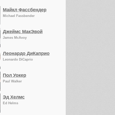
Майкл Фассбендер
Michael Fassbender
Джеймс МакЭвой
James McAvoy
Леонардо ДиКаприо
Leonardo DiCaprio
Пол Уокер
Paul Walker
Эд Хелмс
Ed Helms