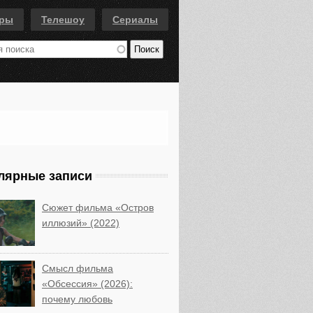
еры
Телешоу
Сериалы
лярные записи
Сюжет фильма «Остров
иллюзий» (2022)
Смысл фильма
«Обсессия» (2026):
почему любовь