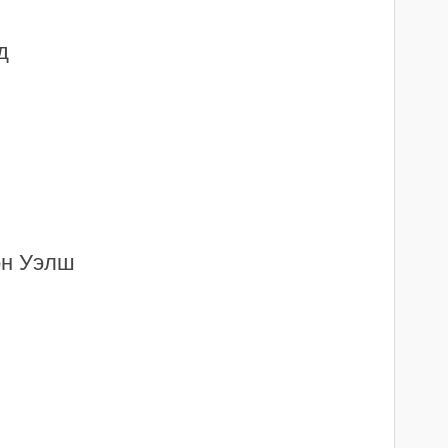
д
эн Уэлш