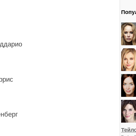
Попу
аддарио
ррис
нберг
Тейл