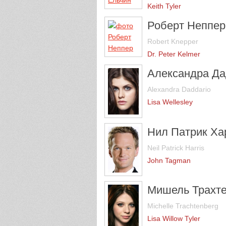
Keith Tyler
Роберт Неппер
Robert Knepper
Dr. Peter Kelmer
Александра Д
Alexandra Daddario
Lisa Wellesley
Нил Патрик Ха
Neil Patrick Harris
John Tagman
Мишель Трахте
Michelle Trachtenberg
Lisa Willow Tyler