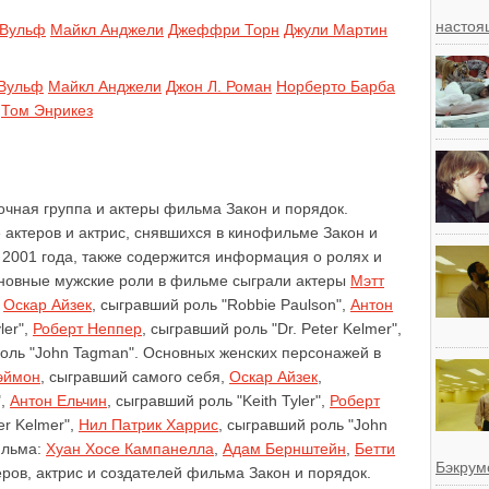
настоя
 Вульф
Майкл Анджели
Джеффри Торн
Джули Мартин
 Вульф
Майкл Анджели
Джон Л. Роман
Норберто Барба
Том Энрикез
очная группа и актеры фильма Закон и порядок.
 актеров и актрис, снявшихся в кинофильме Закон и
2001 года, также содержится информация о ролях и
сновные мужские роли в фильме сыграли актеры
Мэтт
,
Оскар Айзек
, сыгравший роль "Robbie Paulson",
Антон
ler",
Роберт Неппер
, сыгравший роль "Dr. Peter Kelmer",
роль "John Tagman". Основных женских персонажей в
эймон
, сыгравший самого себя,
Оскар Айзек
,
",
Антон Ельчин
, сыгравший роль "Keith Tyler",
Роберт
er Kelmer",
Нил Патрик Харрис
, сыгравший роль "John
ильма:
Хуан Хосе Кампанелла
,
Адам Бернштейн
,
Бетти
Бэкрум
ров, актрис и создателей фильма Закон и порядок.