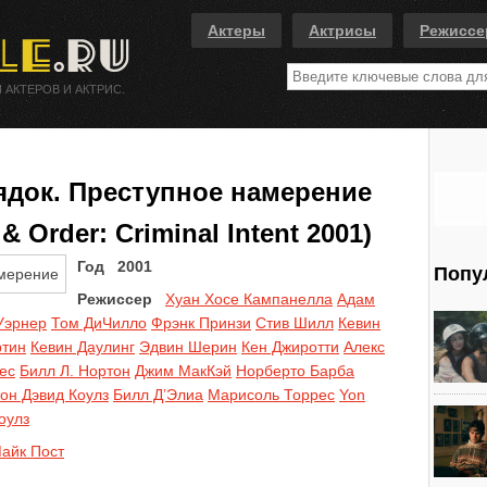
Актеры
Актрисы
Режисс
 АКТЕРОВ И АКТРИС.
ядок. Преступное намерение
 Order: Criminal Intent 2001)
Год 2001
Попу
Режиссер
Хуан Хосе Кампанелла
Адам
Уэрнер
Том ДиЧилло
Фрэнк Принзи
Стив Шилл
Кевин
ртин
Кевин Даулинг
Эдвин Шерин
Кен Джиротти
Алекс
ес
Билл Л. Нортон
Джим МакКэй
Норберто Барба
он Дэвид Коулз
Билл Д’Элиа
Марисоль Торрес
Yon
оулз
айк Пост