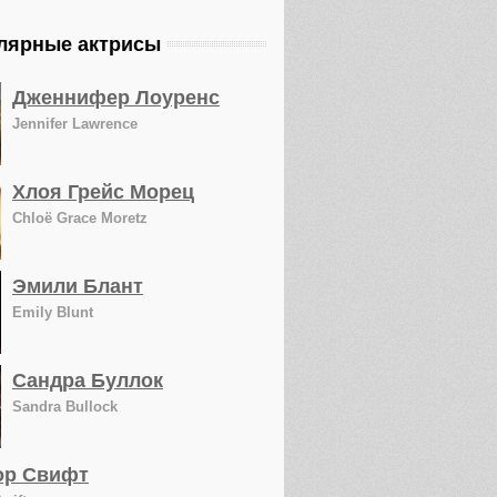
лярные актрисы
Дженнифер Лоуренс
Jennifer Lawrence
Хлоя Грейс Морец
Chloë Grace Moretz
Эмили Блант
Emily Blunt
Сандра Буллок
Sandra Bullock
ор Свифт