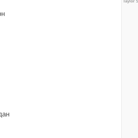
Taylor S
он
дан