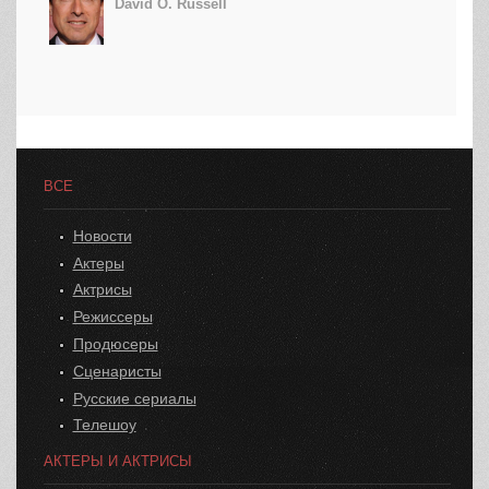
David O. Russell
ВСЕ
Новости
Актеры
Актрисы
Режиссеры
Продюсеры
Сценаристы
Русские сериалы
Телешоу
АКТЕРЫ И АКТРИСЫ