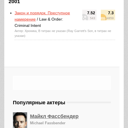
2001
Закон и порядок. Преступное
7.52
7.3
543
14859
намерение
/ Law & Order:
Criminal Intent
Актер: Хроника, В титрах не указан (Ray Garrett's Son, в титрах не
указан)
Популярные актеры
Майкл Фассбендер
Michael Fassbender