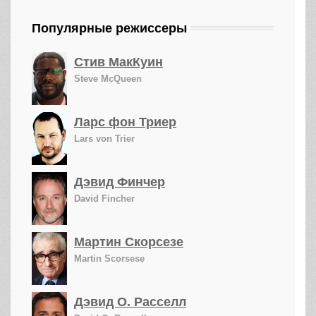
Популярные режиссеры
Стив МакКуин
Steve McQueen
Ларс фон Триер
Lars von Trier
Дэвид Финчер
David Fincher
Мартин Скорсезе
Martin Scorsese
Дэвид О. Расселл