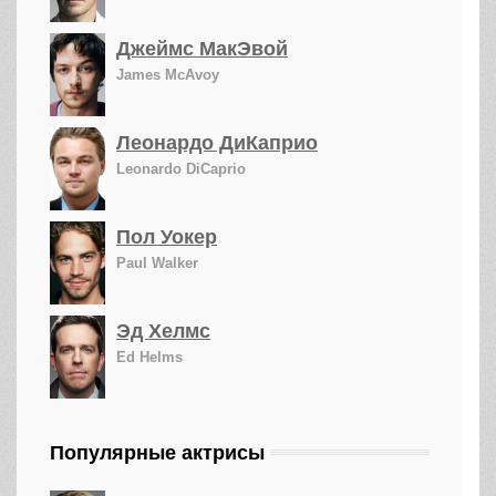
Джеймс МакЭвой
James McAvoy
Леонардо ДиКаприо
Leonardo DiCaprio
Пол Уокер
Paul Walker
Эд Хелмс
Ed Helms
Популярные актрисы