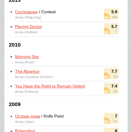
2013
Состязание
/ Contest
5.9
Актер (Philip King)
356
Playing Doctor
5.7
Актер (Andrew)
7
2010
Morning Star
Актер (Ryan)
The Absence
7.7
Актер (Jonathan Gardner;)
25
You Have the Right to Remain Violent
7.4
Актер (Pothead)
30
2009
Острие ножа
/ Knife Point
7
Актер (Jake;)
57
Bohemibot
8