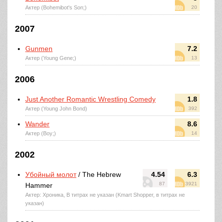
Актер (Bohemibot's Son;)
20
2007
Gunmen
7.2
Актер (Young Gene;)
13
2006
Just Another Romantic Wrestling Comedy
1.8
Актер (Young John Bond)
392
Wander
8.6
Актер (Boy;)
14
2002
Убойный молот
/ The Hebrew
4.54
6.3
87
3921
Hammer
Актер: Хроника, В титрах не указан (Kmart Shopper, в титрах не
указан)