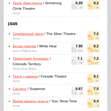
Театр Армстронга
/ Armstrong
6.29
8.2
20
58
Circle Theatre
Актер
1949
Серебряный театр
/ The Silver Theatre
7.2
Актер
10
Белая горячка
/ White Heat
7.95
8.2
Актер (Philip Evans)
651
17304
Территория Колорадо
/
7.1
7.2
55
1387
Colorado Territory
Актер (Reno Blake)
Театр у камина
/ Fireside Theatre
8.1
Актер
37
Саспенс
/ Suspense
6.67
7.5
Актер
18
112
Время вашего сеанса
/ Your Show Time
6.4
Актер
8