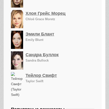
Хлоя Грейс Морец
Chloë Grace Moretz
Эмили Блант
Emily Blunt
Сандра Буллок
Sandra Bullock
Тейлор Свифт
Taylor Swift