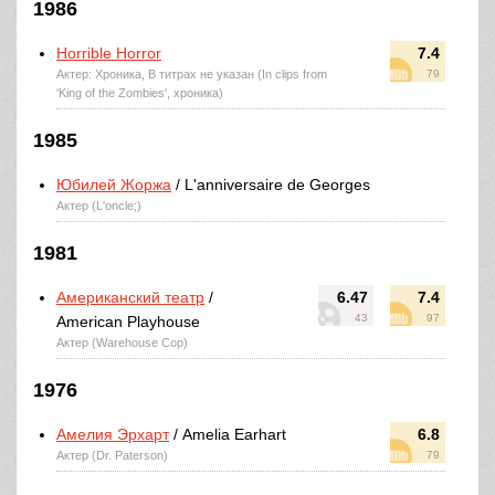
1986
Horrible Horror
7.4
Актер: Хроника, В титрах не указан (In clips from
79
'King of the Zombies', хроника)
1985
Юбилей Жоржа
/ L'anniversaire de Georges
Актер (L'oncle;)
1981
Американский театр
/
6.47
7.4
43
97
American Playhouse
Актер (Warehouse Cop)
1976
Амелия Эрхарт
/ Amelia Earhart
6.8
Актер (Dr. Paterson)
79