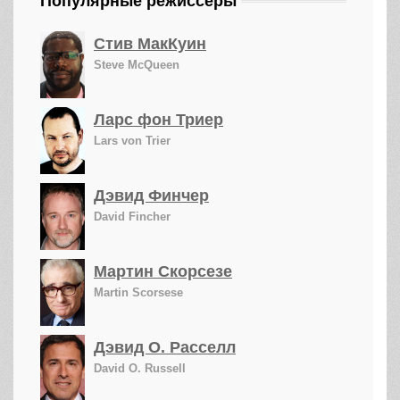
Популярные режиссеры
Стив МакКуин
Steve McQueen
Ларс фон Триер
Lars von Trier
Дэвид Финчер
David Fincher
Мартин Скорсезе
Martin Scorsese
Дэвид О. Расселл
David O. Russell