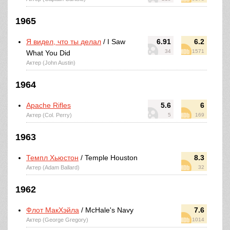
1965
Я видел, что ты делал
/ I Saw
6.91
6.2
34
1571
What You Did
Актер (John Austin)
1964
Apache Rifles
5.6
6
Актер (Col. Perry)
5
169
1963
Темпл Хьюстон
/ Temple Houston
8.3
Актер (Adam Ballard)
32
1962
Флот МакХэйла
/ McHale's Navy
7.6
Актер (George Gregory)
1014