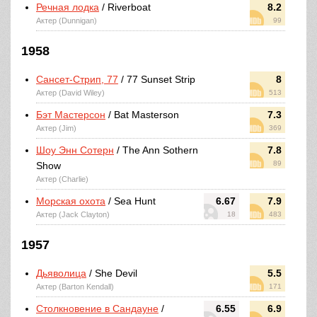
Речная лодка
/ Riverboat
8.2
Актер (Dunnigan)
99
1958
Сансет-Стрип, 77
/ 77 Sunset Strip
8
Актер (David Wiley)
513
Бэт Мастерсон
/ Bat Masterson
7.3
Актер (Jim)
369
Шоу Энн Сотерн
/ The Ann Sothern
7.8
89
Show
Актер (Charlie)
Морская охота
/ Sea Hunt
6.67
7.9
Актер (Jack Clayton)
18
483
1957
Дьяволица
/ She Devil
5.5
Актер (Barton Kendall)
171
Столкновение в Сандауне
/
6.55
6.9