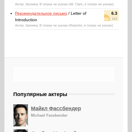
Актер: Хроника, В титрах не указан (Mr. Clark, в титрах не указан)
Рекомендательное письмо
/ Letter of
6.3
191
Introduction
Актер: Хроника, В титрах не указан (Reporter, в титрах не указан)
Популярные актеры
Майкл Фассбендер
Michael Fassbender