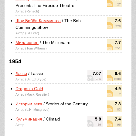
27
Presents The Fireside Theatre
Актер (Rensch)
Шоу Бобби Каммингса
/ The Bob
7.6
228
Cummings Show
Актер (Bill Lear)
Миллионер
/ The Millionaire
7.7
Актер (Tom Williams)
251
1954
Лэсси
/ Lassie
7.07
6.6
Актер (Dr. Ed Bryce)
266
1389
Dragon's Gold
4.9
Актер (Mack Rossiter)
7
Истории века
/ Stories of the Century
7.8
Актер (L.H. Musgrove)
83
Кульминация
/ Climax!
5.8
7.4
Актер
49
96