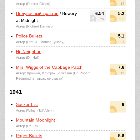
Актер (Dunker Gilson)
17
Полуночный трактир
/ Bowery
6.54
5.2
25
556
at Midnight
Актер (Richard Dennison)
Police Bullets
5.1
Актер (Prof. J. Thomas Quincy)
8
Hi, Neighbor
Актер (Dr. Hall)
Mrs. Wiggs of the Cabbage Patch
7.6
Актер: Хроника, В титрах не указан (Dr. Robert
15
Redmond, в титрах не указан)
1941
Sucker List
6
Актер (William 'Bill' Allen;)
53
Mountain Moonlight
Актер (Dr. Ed)
Paper Bullets
5.6