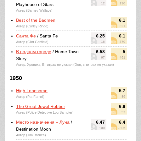
12
130
Playhouse of Stars
Актер (Barney Wallace)
Best of the Badmen
6.1
Актер (Curley Ringo)
321
Санта Фе
/ Santa Fe
6.25
6.1
Актер (Clint Canfield)
16
370
В родном городе
/ Home Town
6.58
5
67
491
Story
Актер: Хроника, В титрах не указан (Don, в титрах не указан)
1950
High Lonesome
5.7
Актер (Pat Farrell)
89
The Great Jewel Robber
6.6
Актер (Police Detective Lou Sampter)
57
Место назначения – Луна
/
6.47
6.4
100
2305
Destination Moon
Актер (Jim Barnes)