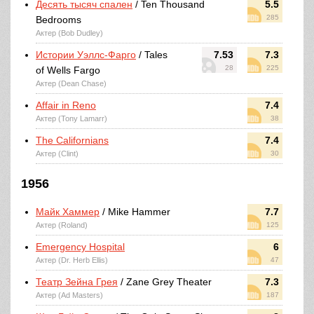
Десять тысяч спален
/ Ten Thousand
5.5
285
Bedrooms
Актер (Bob Dudley)
Истории Уэллс-Фарго
/ Tales
7.53
7.3
28
225
of Wells Fargo
Актер (Dean Chase)
Affair in Reno
7.4
Актер (Tony Lamarr)
38
The Californians
7.4
Актер (Clint)
30
1956
Майк Хаммер
/ Mike Hammer
7.7
Актер (Roland)
125
Emergency Hospital
6
Актер (Dr. Herb Ellis)
47
Театр Зейна Грея
/ Zane Grey Theater
7.3
Актер (Ad Masters)
187