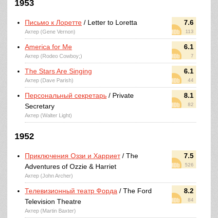
1953
Письмо к Лоретте
/ Letter to Loretta
7.6
Актер (Gene Vernon)
113
America for Me
6.1
Актер (Rodeo Cowboy;)
7
The Stars Are Singing
6.1
Актер (Dave Parish)
44
Персональный секретарь
/ Private
8.1
82
Secretary
Актер (Walter Light)
1952
Приключения Оззи и Харриет
/ The
7.5
526
Adventures of Ozzie & Harriet
Актер (John Archer)
Телевизионный театр Форда
/ The Ford
8.2
84
Television Theatre
Актер (Martin Baxter)