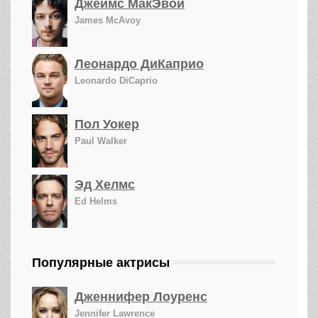
Джеймс МакЭвой
James McAvoy
Леонардо ДиКаприо
Leonardo DiCaprio
Пол Уокер
Paul Walker
Эд Хелмс
Ed Helms
Популярные актрисы
Дженнифер Лоуренс
Jennifer Lawrence