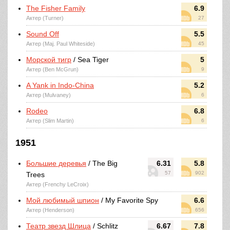
The Fisher Family
6.9
Актер (Turner)
27
Sound Off
5.5
Актер (Maj. Paul Whiteside)
45
Морской тигр
/ Sea Tiger
5
Актер (Ben McGrun)
9
A Yank in Indo-China
5.2
Актер (Mulvaney)
6
Rodeo
6.8
Актер (Slim Martin)
6
1951
Большие деревья
/ The Big
6.31
5.8
57
902
Trees
Актер (Frenchy LeCroix)
Мой любимый шпион
/ My Favorite Spy
6.6
Актер (Henderson)
656
Театр звезд Шлица
/ Schlitz
6.67
7.8