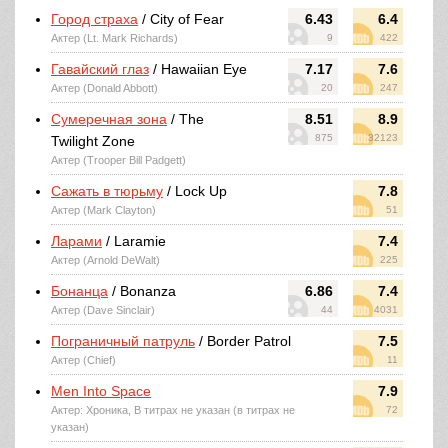
Город страха
/ City of Fear
6.43
6.4
Актер (Lt. Mark Richards)
9
422
Гавайский глаз
/ Hawaiian Eye
7.17
7.6
Актер (Donald Abbott)
20
247
Сумеречная зона
/ The
8.51
8.9
875
32123
Twilight Zone
Актер (Trooper Bill Padgett)
Сажать в тюрьму
/ Lock Up
7.8
Актер (Mark Clayton)
51
Ларами
/ Laramie
7.4
Актер (Arnold DeWalt)
225
Бонанца
/ Bonanza
6.86
7.4
Актер (Dave Sinclair)
44
4031
Пограничный патруль
/ Border Patrol
7.5
Актер (Chief)
11
Men Into Space
7.9
Актер: Хроника, В титрах не указан (в титрах не
72
указан)