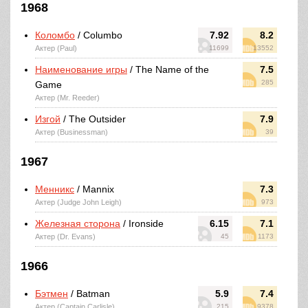
1968
Коломбо
/ Columbo
7.92
8.2
Актер (Paul)
11699
13552
Наименование игры
/ The Name of the
7.5
285
Game
Актер (Mr. Reeder)
Изгой
/ The Outsider
7.9
Актер (Businessman)
39
1967
Менникс
/ Mannix
7.3
Актер (Judge John Leigh)
973
Железная сторона
/ Ironside
6.15
7.1
Актер (Dr. Evans)
45
1173
1966
Бэтмен
/ Batman
5.9
7.4
Актер (Captain Carlisle)
215
9378