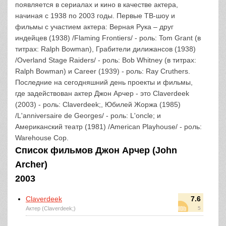
появляется в сериалах и кино в качестве актера,
начиная с 1938 по 2003 годы. Первые ТВ-шоу и
фильмы с участием актера: Верная Рука – друг
индейцев (1938) /Flaming Frontiers/ - роль: Tom Grant (в
титрах: Ralph Bowman), Грабители дилижансов (1938)
/Overland Stage Raiders/ - роль: Bob Whitney (в титрах:
Ralph Bowman) и Career (1939) - роль: Ray Cruthers.
Последние на сегодняшний день проекты и фильмы,
где задействован актер Джон Арчер - это Claverdeek
(2003) - роль: Claverdeek;, Юбилей Жоржа (1985)
/L'anniversaire de Georges/ - роль: L'oncle; и
Американский театр (1981) /American Playhouse/ - роль:
Warehouse Cop.
Список фильмов Джон Арчер (John
Archer)
2003
Claverdeek
7.6
Актер (Claverdeek;)
5