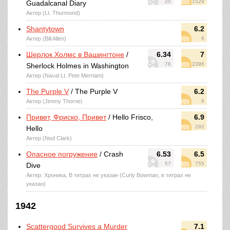
25
1529
Guadalcanal Diary
Актер (Lt. Thurmond)
Shantytown
6.2
Актер (Bill Allen)
6
Шерлок Холмс в Вашингтоне
/
6.34
7
78
2396
Sherlock Holmes in Washington
Актер (Naval Lt. Pete Merriam)
The Purple V
/ The Purple V
6.2
Актер (Jimmy Thorne)
9
Привет, Фриско, Привет
/ Hello Frisco,
6.9
292
Hello
Актер (Ned Clark)
Опасное погружение
/ Crash
6.53
6.5
57
755
Dive
Актер: Хроника, В титрах не указан (Curly Bowman, в титрах не
указан)
1942
Scattergood Survives a Murder
7.1