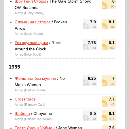
Шоу Гейл Сторм
/ The Gale Storm Show:
8
99
Oh! Susanna
Актер (Lucky Malloy)
Сломанная стрела
/ Broken
7.9
8.1
16
92
Arrow
Актер (Major Stone)
Рок круглые сутки
/ Rock
7.76
6.1
63
660
Around the Clock
Актер (Mike Dodd)
1955
Женщина без мужчин
/ No
6.25
7
16
30
Man's Woman
Актер (Harlow Grant)
Crossroads
7.7
Актер (Ramsey Carr)
43
Шайенн
/ Cheyenne
8.5
8.1
Актер (Colonel Ted Wilson)
20
575
Театр Джейн Уаймен
/ Jane Wyman
7.6