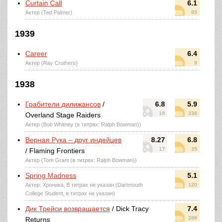
Curtain Call
6.1
Актер (Ted Palmer)
85
1939
Career
6.4
Актер (Ray Cruthers)
9
1938
Грабители дилижансов
/
6.8
5.9
16
238
Overland Stage Raiders
Актер (Bob Whitney (в титрах: Ralph Bowman))
Верная Рука – друг индейцев
8.27
6.8
17
35
/ Flaming Frontiers
Актер (Tom Grant (в титрах: Ralph Bowman))
Spring Madness
5.1
Актер: Хроника, В титрах не указан (Dartmouth
120
College Student, в титрах не указан)
Дик Трейси возвращается
/ Dick Tracy
7.4
286
Returns