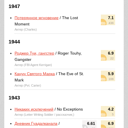
1947
Потерянное мгновение
/ The Lost
7.1
436
Moment
Актер (Charles)
1944
Роджер Туи, гангстер
/ Roger Touhy,
6.9
22
Gangster
Актер (FBI Agent Kerrigan)
Канун Святого Марка
/ The Eve of St.
5.9
106
Mark
Актер (Pvt. Carter)
1943
Никаких исключений
/ No Exceptions
4.2
Актер (Letter Writing Soldier / рассказчик;)
5
Дневник Гуадалканала
/
6.61
6.9