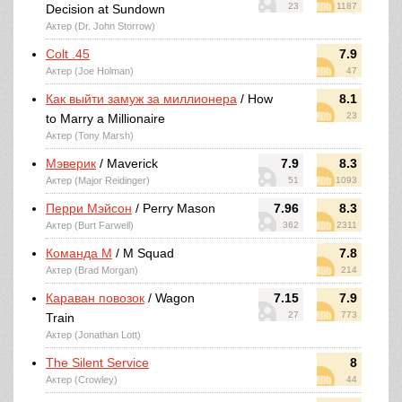
23
1187
Decision at Sundown
Актер (Dr. John Storrow)
Colt .45
7.9
Актер (Joe Holman)
47
Как выйти замуж за миллионера
/ How
8.1
23
to Marry a Millionaire
Актер (Tony Marsh)
Мэверик
/ Maverick
7.9
8.3
Актер (Major Reidinger)
51
1093
Перри Мэйсон
/ Perry Mason
7.96
8.3
Актер (Burt Farwell)
362
2311
Команда М
/ M Squad
7.8
Актер (Brad Morgan)
214
Караван повозок
/ Wagon
7.15
7.9
27
773
Train
Актер (Jonathan Lott)
The Silent Service
8
Актер (Crowley)
44