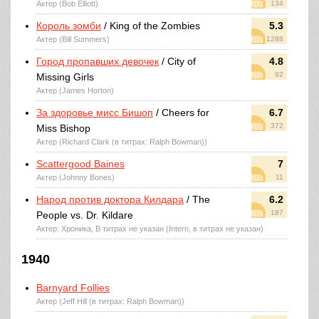
Актер (Bob Elliott)
134
Король зомби
/ King of the Zombies
5.3
Актер (Bill Summers)
1288
Город пропавших девочек
/ City of
4.8
92
Missing Girls
Актер (James Horton)
За здоровье мисс Бишоп
/ Cheers for
6.7
372
Miss Bishop
Актер (Richard Clark (в титрах: Ralph Bowman))
Scattergood Baines
7
Актер (Johnny Bones)
11
Народ против доктора Килдара
/ The
6.2
187
People vs. Dr. Kildare
Актер: Хроника, В титрах не указан (Intern, в титрах не указан)
1940
Barnyard Follies
Актер (Jeff Hill (в титрах: Ralph Bowman))