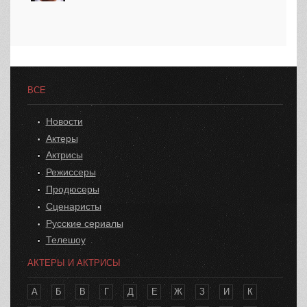
ВСЕ
Новости
Актеры
Актрисы
Режиссеры
Продюсеры
Сценаристы
Русские сериалы
Телешоу
АКТЕРЫ И АКТРИСЫ
А
Б
В
Г
Д
Е
Ж
З
И
К