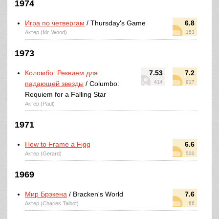
1974
Игра по четвергам
/ Thursday's Game
6.8
Актер (Mr. Wood)
153
1973
Коломбо: Реквием для
7.53
7.2
414
917
падающей звезды
/ Columbo:
Requiem for a Falling Star
Актер (Paul)
1971
How to Frame a Figg
6.6
Актер (Gerard)
500
1969
Мир Брэкена
/ Bracken's World
7.6
Актер (Charles Talbot)
66