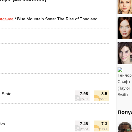
адлэнда
/ Blue Mountain State: The Rise of Thadland
 State
7.98
8.5
7761
25535
Попу
iva
7.48
7.3
2564
11771