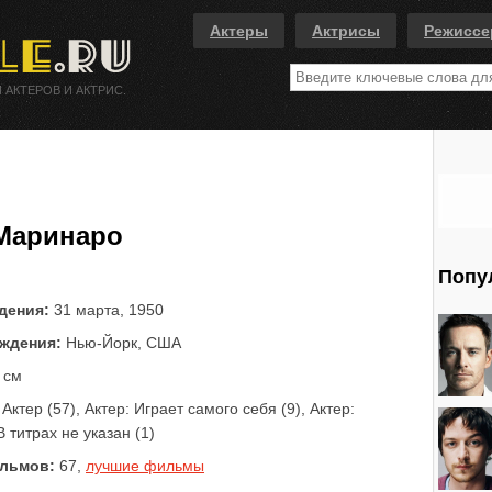
Актеры
Актрисы
Режисс
 АКТЕРОВ И АКТРИС.
Маринаро
Попу
дения:
31 марта, 1950
ждения:
Нью-Йорк, США
 см
Актер (57), Актер: Играет самого себя (9), Актер:
В титрах не указан (1)
льмов:
67,
лучшие фильмы