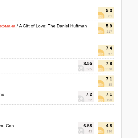
5.3
81
аффмана
/ A Gift of Love: The Daniel Huffman
5.9
217
7.4
67
8.55
7.8
365
6570
7.1
35
ime
7.2
7.1
22
190
You Can
6.58
4.8
43
130