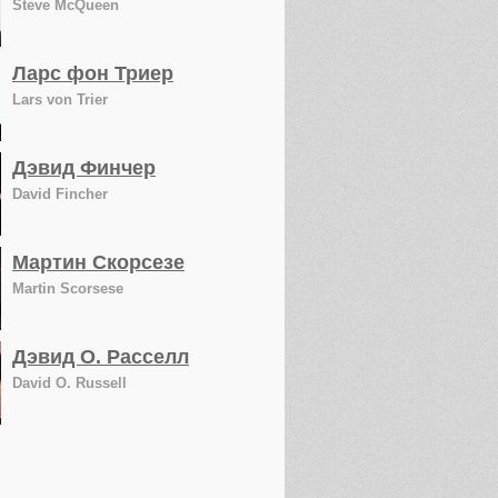
Steve McQueen
Ларс фон Триер
Lars von Trier
Дэвид Финчер
David Fincher
Мартин Скорсезе
Martin Scorsese
Дэвид О. Расселл
David O. Russell