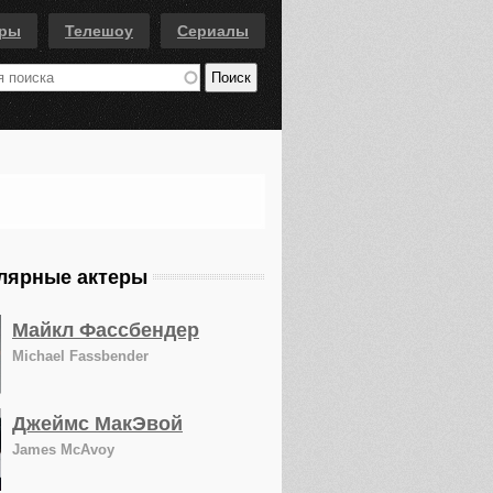
еры
Телешоу
Сериалы
лярные актеры
Майкл Фассбендер
Michael Fassbender
Джеймс МакЭвой
James McAvoy