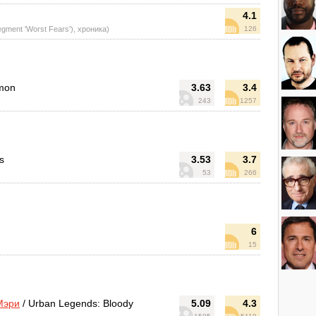
4.1
egment 'Worst Fears'), хроника)
126
emon
3.63
3.4
243
1257
s
3.53
3.7
53
266
6
15
Мэри
/ Urban Legends: Bloody
5.09
4.3