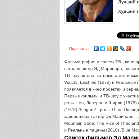
Лучший г
Худший г
Поделиться
Фильмография и список ТВ-, кино пр
сегодня актер Эд Маринаро, насчит
ТВ-шоу актера, которые стоит посмо
Watch/, Eischied (1979) и Реальные 
появляется в кино проектах и сериа
Первые фильмы и ТВ-шоу с участием 
роль: Leo, Лаверна и Ширли (1976) /
(1978) /Fingers/ - роль: Gino. Пос
задействован актер Эд Маринаро - э
Mountain State: The Rise of Thadland/
и Реальные пацаны (2010) /Blue Moun
Список фильмов Эд Марина