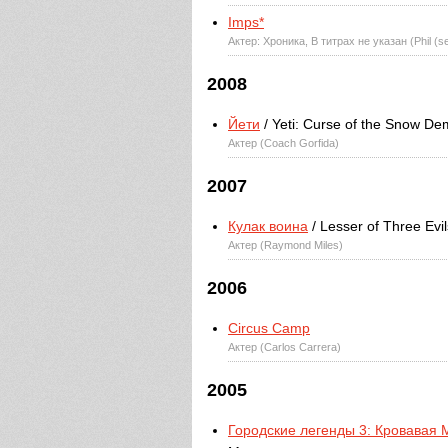
Imps*
Актер: Хроника, В титрах не указан (Phil (s
2008
Йети
/ Yeti: Curse of the Snow D
Актер (Coach Gorfida)
2007
Кулак воина
/ Lesser of Three Evil
Актер (Raymond Miles)
2006
Circus Camp
Актер (Carlos Carrera)
2005
Городские легенды 3: Кровавая 