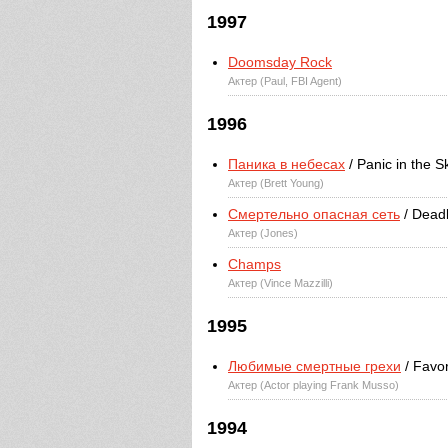
1997
Doomsday Rock
Актер (Paul, FBI Agent)
1996
Паника в небесах
/ Panic in the S
Актер (Brett Young)
Смертельно опасная сеть
/ Dead
Актер (Jones)
Champs
Актер (Vince Mazzilli)
1995
Любимые смертные грехи
/ Favor
Актер (Actor playing Frank Musso)
1994