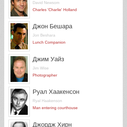
David Newsom
Charles 'Charlie' Holland
Джон Бешара
Jon Beshara
Lunch Companion
Джим Уайз
Jim Wise
Photographer
Руал Хаакенсон
Ryal Haakenson
Man entering courthouse
Джордж Хирн