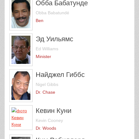
Обба Бабатунде
Obba Babatundé
Ben
Эд Уильямс
Ed Williams
Minister
Найджел Гиббс
Nigel Gibbs
Dr. Chase
Кевин Куни
Kevin Cooney
Dr. Woods