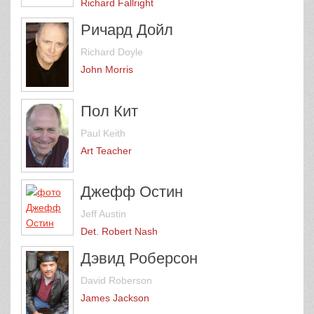
Richard Fallright
Ричард Дойл
Richard Doyle
John Morris
Пол Кит
Paul Keith
Art Teacher
Джефф Остин
Jeff Austin
Det. Robert Nash
Дэвид Роберсон
David Roberson
James Jackson