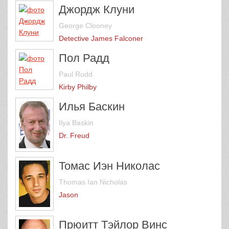
Джордж Клуни
George Clooney
Detective James Falconer
Пол Радд
Paul Rudd
Kirby Philby
Илья Баскин
Ilya Baskin
Dr. Freud
Томас Иэн Николас
Thomas Ian Nicholas
Jason
Прюитт Тэйлор Винс