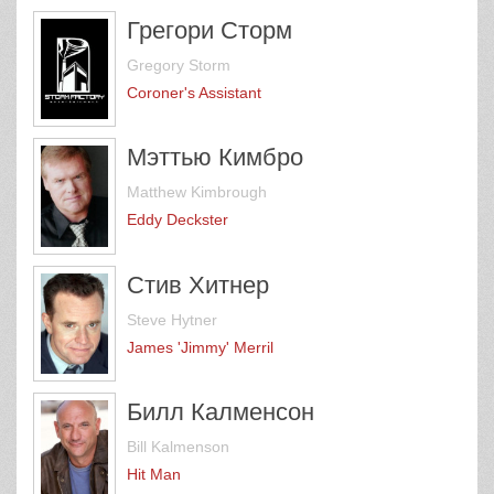
Грегори Сторм
Gregory Storm
Coroner's Assistant
Мэттью Кимбро
Matthew Kimbrough
Eddy Deckster
Стив Хитнер
Steve Hytner
James 'Jimmy' Merril
Билл Калменсон
Bill Kalmenson
Hit Man