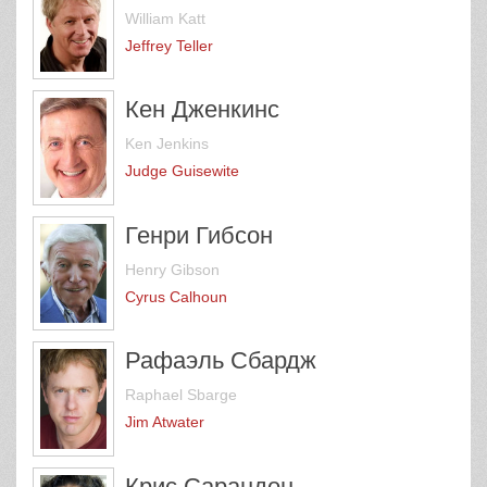
William Katt
Jeffrey Teller
Кен Дженкинс
Ken Jenkins
Judge Guisewite
Генри Гибсон
Henry Gibson
Cyrus Calhoun
Рафаэль Сбардж
Raphael Sbarge
Jim Atwater
Крис Сарандон