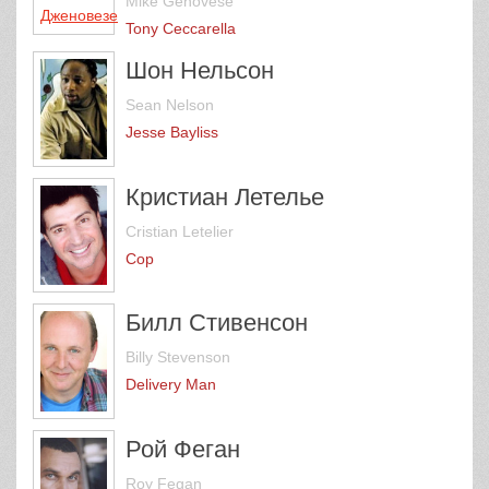
Mike Genovese
Tony Ceccarella
Шон Нельсон
Sean Nelson
Jesse Bayliss
Кристиан Летелье
Cristian Letelier
Cop
Билл Стивенсон
Billy Stevenson
Delivery Man
Рой Феган
Roy Fegan