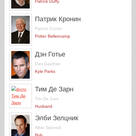
Patrick Duffy
Патрик Кронин
Patrick Cronin
Potter Bellencamp
Дэн Готье
Dan Gauthier
Kyle Parks
Тим Де Зарн
Tim De Zarn
Husband
Элби Зелцник
Albie Selznick
Bob