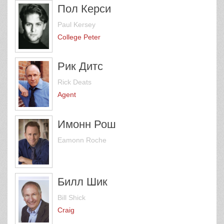
Пол Керси
Paul Kersey
College Peter
Рик Дитс
Rick Deats
Agent
Имонн Рош
Eamonn Roche
Билл Шик
Bill Shick
Craig