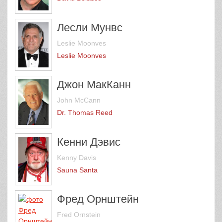
Лесли Мунвс
Leslie Moonves
Leslie Moonves
Джон МакКанн
John McCann
Dr. Thomas Reed
Кенни Дэвис
Kenny Davis
Sauna Santa
Фред Орнштейн
Fred Ornstein