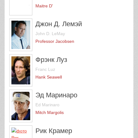
Maitre D'
Джон Д. Лемэй
John D. LeMay
Professor Jacobsen
Фрэнк Луз
Franc Luz
Hank Seawell
Эд Маринаро
Ed Marinaro
Mitch Margolis
Рик Крамер