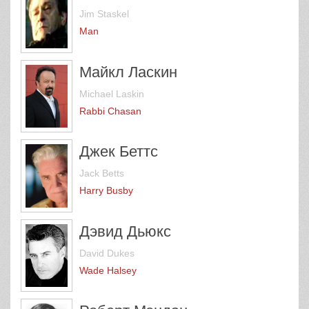
Jim Staskel
Man
Майкл Ласкин
Michael Laskin
Rabbi Chasan
Джек Беттс
Jack Betts
Harry Busby
Дэвид Дьюкс
David Dukes
Wade Halsey