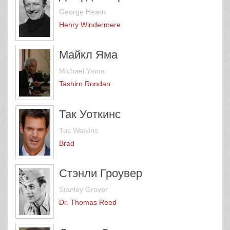
George Hearn
Henry Windermere
Майкл Яма
Michael Yama
Tashiro Rondan
Так Уоткинс
Tuc Watkins
Brad
Стэнли Гроувер
Stanley Grover
Dr. Thomas Reed