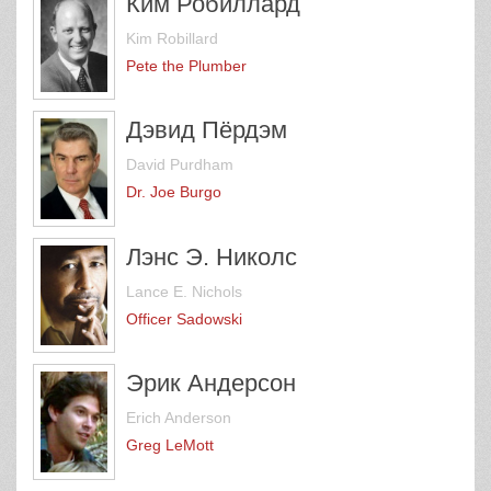
Ким Робиллард
Kim Robillard
Pete the Plumber
Дэвид Пёрдэм
David Purdham
Dr. Joe Burgo
Лэнс Э. Николс
Lance E. Nichols
Officer Sadowski
Эрик Андерсон
Erich Anderson
Greg LeMott