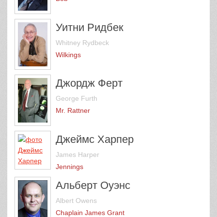
Уитни Ридбек
Whitney Rydbeck
Wilkings
Джордж Ферт
George Furth
Mr. Rattner
Джеймс Харпер
James Harper
Jennings
Альберт Оуэнс
Albert Owens
Chaplain James Grant