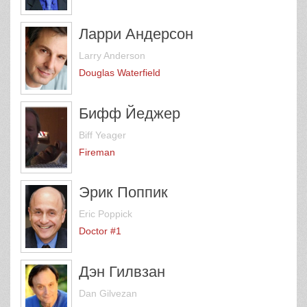
Ларри Андерсон
Larry Anderson
Douglas Waterfield
Бифф Йеджер
Biff Yeager
Fireman
Эрик Поппик
Eric Poppick
Doctor #1
Дэн Гилвзан
Dan Gilvezan