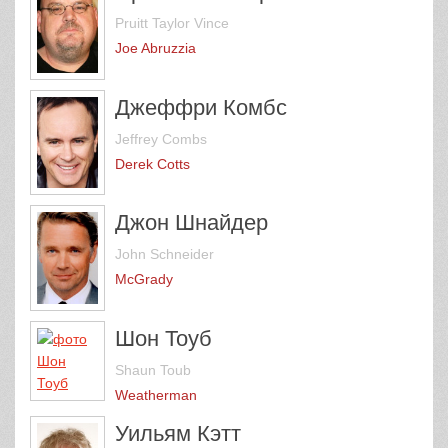
Pruitt Taylor Vince
Joe Abruzzia
Джеффри Комбс
Jeffrey Combs
Derek Cotts
Джон Шнайдер
John Schneider
McGrady
Шон Тоуб
Shaun Toub
Weatherman
Уильям Кэтт