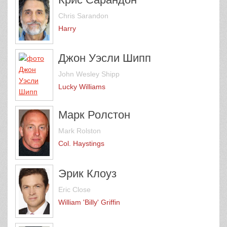
Chris Sarandon
Harry
Джон Уэсли Шипп
John Wesley Shipp
Lucky Williams
Марк Ролстон
Mark Rolston
Col. Haystings
Эрик Клоуз
Eric Close
William 'Billy' Griffin