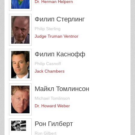
Dr. Herman Helpern
Филип Стерлинг
Philip Sterling
Judge Truman Ventnor
Филип Каснофф
Philip Casnoff
Jack Chambers
Майкл Томлинсон
Michael Tomlinson
Dr. Howard Weber
Рон Гилберт
Ron Gilbert