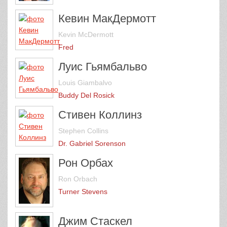
Кевин МакДермотт
Kevin McDermott
Fred
Луис Гьямбальво
Louis Giambalvo
Buddy Del Rosick
Стивен Коллинз
Stephen Collins
Dr. Gabriel Sorenson
Рон Орбах
Ron Orbach
Turner Stevens
Джим Стаскел