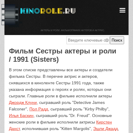
АКТЕРЫ И РОЛИ. ФИЛЬМОГРАФИИ АКТЕРОВ И АКТРИС.
Фильм Сестры актеры и роли
/ 1991 (Sisters)
В этом списке представлены все актеры и создатели
фильма Сестры. В перечне актрис и актеров,
снявшихся в киноленте Сестры 1991 года, также
указана информация о героях и ролях, которых они
сыграли. Главные роли в фильме исполнили актеры
Джордж Клуни
, сыгравший роль "Detective James
Falconer",
Пол Радд
, сыгравший роль "Kirby Philby",
Илья Баскин
, сыгравший роль "Dr. Freud". Основные
женские роли в фильме исполнили актрисы
Кирстен
Данст
, исполнившая роль "Kitten Margolis",
Эшли Джадд
,