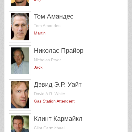
Том Амандес
Tom Amandes
Martin
Николас Прайор
Nicholas Pryor
Jack
Дэвид Э.Р. Уайт
David A.R. White
Gas Station Attendent
Клинт Кармайкл
Clint Carmichael