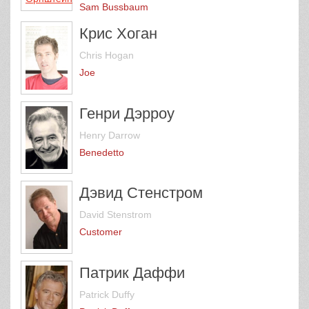
Sam Bussbaum
Крис Хоган
Chris Hogan
Joe
Генри Дэрроу
Henry Darrow
Benedetto
Дэвид Стенстром
David Stenstrom
Customer
Патрик Даффи
Patrick Duffy