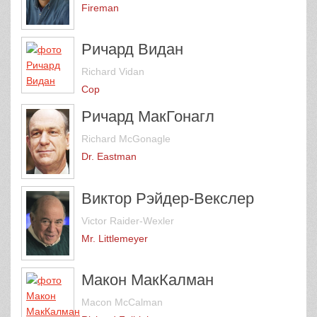
Fireman
Ричард Видан
Richard Vidan
Cop
Ричард МакГонагл
Richard McGonagle
Dr. Eastman
Виктор Рэйдер-Векслер
Victor Raider-Wexler
Mr. Littlemeyer
Макон МакКалман
Macon McCalman