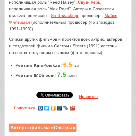
исполнившая роль "Reed Halsey",
Свузи Кёрц
,
исполнившая роль "Alex Reed". Авторы и Создатели
фильма: режиссер -
Ян Элиасберг
, продюсер -
Майкл
Филерман
(исполнительный продюсер (46 эпизодов,
1991-1993)).
Списки других фильмов и проектов всех актрис, актеров
и создателей фильма Сестры / Sisters (1991) достпны
по соответствующим ссылкам (фото персоны).
6.5
Рейтинг KinoPoisk.ru:
(41)
7.5
Рейтинг IMDb.com:
(1288)
Нравится
Поделиться
Актеры фильма «Сестры»