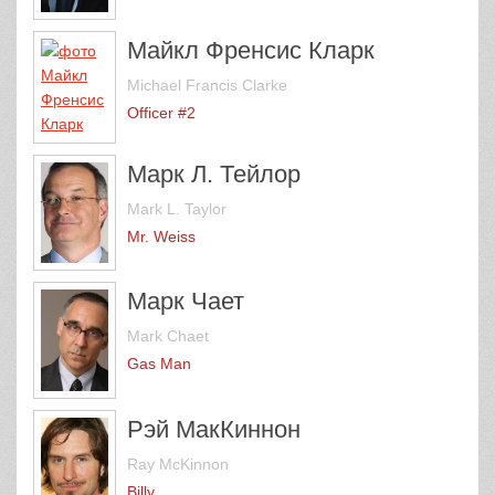
Майкл Френсис Кларк
Michael Francis Clarke
Officer #2
Марк Л. Тейлор
Mark L. Taylor
Mr. Weiss
Марк Чает
Mark Chaet
Gas Man
Рэй МакКиннон
Ray McKinnon
Billy