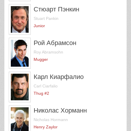
Стюарт Пэнкин
Stuart Pankin
Junior
Рой Абрамсон
Roy Abramsohn
Mugger
Карл Киарфалио
Carl Ciarfalio
Thug #2
Николас Хорманн
Nicholas Hormann
Henry Zaylor