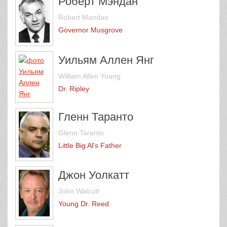
Роберт Мэндан
Robert Mandan
Governor Musgrove
Уильям Аллен Янг
William Allen Young
Dr. Ripley
Гленн Таранто
Glenn Taranto
Little Big Al's Father
Джон Уолкатт
John Walcutt
Young Dr. Reed