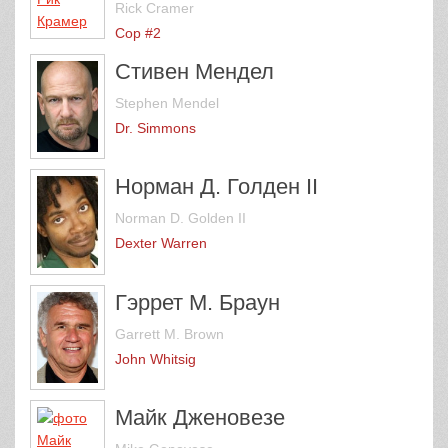
Rick Cramer
Cop #2
Стивен Мендел
Stephen Mendel
Dr. Simmons
Норман Д. Голден II
Norman D. Golden II
Dexter Warren
Гэррет М. Браун
Garrett M. Brown
John Whitsig
Майк Дженовезе