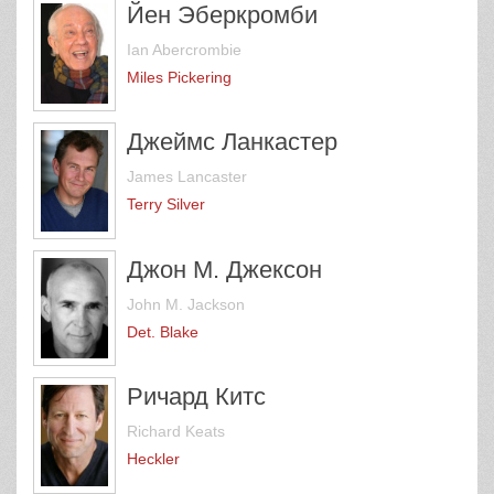
Йен Эберкромби
Ian Abercrombie
Miles Pickering
Джеймс Ланкастер
James Lancaster
Terry Silver
Джон М. Джексон
John M. Jackson
Det. Blake
Ричард Китс
Richard Keats
Heckler