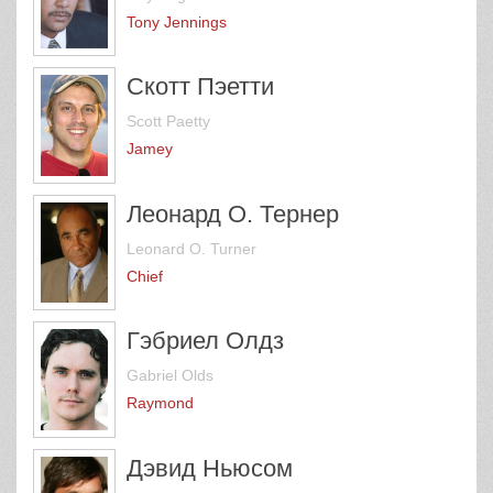
Tony Jennings
Скотт Пэетти
Scott Paetty
Jamey
Леонард О. Тернер
Leonard O. Turner
Chief
Гэбриел Олдз
Gabriel Olds
Raymond
Дэвид Ньюсом