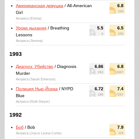
Американская девушка
/ All-American
6.8
258
Girl
Актриса (Emma)
Уроки дыхания
/ Breathing
5.5
6.5
6
256
Lessons
Актриса (Serena)
1993
Диагноз: Убийство
/ Diagnosis
6.86
6.8
293
3367
Murder
Актриса (Sarah Emerson)
Полиция Нью-Йорка
/ NYPD
6.72
7.4
186
7287
Blue
Актриса (Ruth Dwyer)
1992
Боб
/ Bob
7.9
Актриса (Joyce Leona-Curtis)
119