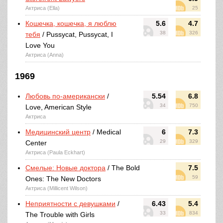
Актриса (Ella)
25
Кошечка, кошечка, я люблю
5.6
4.7
38
326
тебя
/ Pussycat, Pussycat, I
Love You
Актриса (Anna)
1969
Любовь по-американски
/
5.54
6.8
34
750
Love, American Style
Актриса
Медицинский центр
/ Medical
6
7.3
29
329
Center
Актриса (Paula Eckhart)
Смелые: Новые доктора
/ The Bold
7.5
59
Ones: The New Doctors
Актриса (Millicent Wilson)
Неприятности с девушками
/
6.43
5.4
33
834
The Trouble with Girls