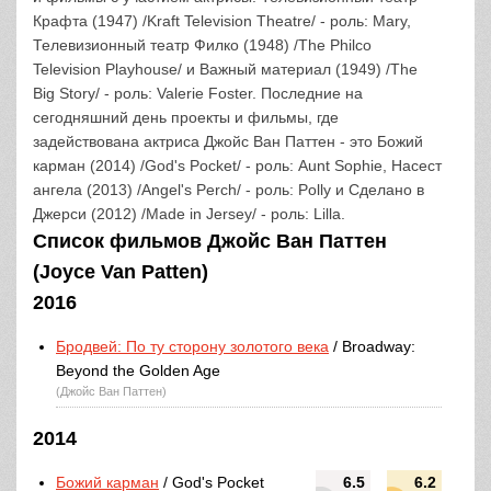
Крафта (1947) /Kraft Television Theatre/ - роль: Mary,
Телевизионный театр Филко (1948) /The Philco
Television Playhouse/ и Важный материал (1949) /The
Big Story/ - роль: Valerie Foster. Последние на
сегодняшний день проекты и фильмы, где
задействована актриса Джойс Ван Паттен - это Божий
карман (2014) /God's Pocket/ - роль: Aunt Sophie, Насест
ангела (2013) /Angel's Perch/ - роль: Polly и Сделано в
Джерси (2012) /Made in Jersey/ - роль: Lilla.
Список фильмов Джойс Ван Паттен
(Joyce Van Patten)
2016
Бродвей: По ту сторону золотого века
/ Broadway:
Beyond the Golden Age
(Джойс Ван Паттен)
2014
Божий карман
/ God's Pocket
6.5
6.2