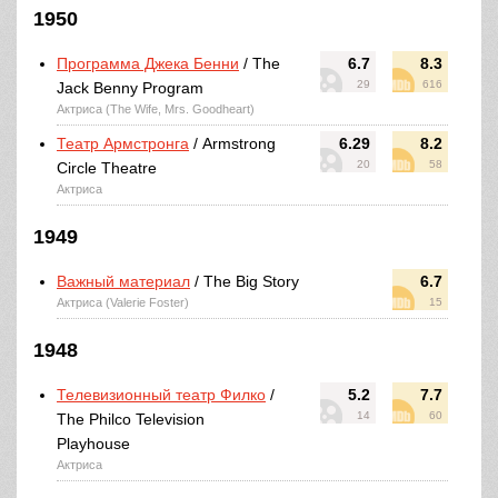
1950
Программа Джека Бенни
/ The
6.7
8.3
29
616
Jack Benny Program
Актриса (The Wife, Mrs. Goodheart)
Театр Армстронга
/ Armstrong
6.29
8.2
20
58
Circle Theatre
Актриса
1949
Важный материал
/ The Big Story
6.7
Актриса (Valerie Foster)
15
1948
Телевизионный театр Филко
/
5.2
7.7
14
60
The Philco Television
Playhouse
Актриса