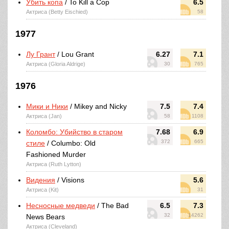
Убить копа
/ To Kill a Cop
6.5
Актриса (Betty Eischied)
58
1977
Лу Грант
/ Lou Grant
6.27
7.1
Актриса (Gloria Aldrige)
30
765
1976
Мики и Ники
/ Mikey and Nicky
7.5
7.4
Актриса (Jan)
58
1108
Коломбо: Убийство в старом
7.68
6.9
372
665
стиле
/ Columbo: Old
Fashioned Murder
Актриса (Ruth Lytton)
Видения
/ Visions
5.6
Актриса (Kit)
31
Несносные медведи
/ The Bad
6.5
7.3
32
14262
News Bears
Актриса (Cleveland)