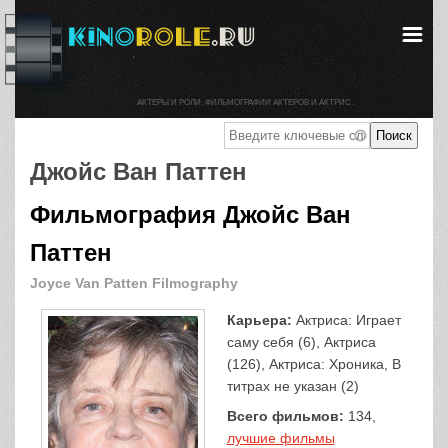
АКТЕРЫ И РОЛИ. ФИЛЬМОГРАФИИ АКТЕРОВ И АКТРИС.
Джойс Ван Паттен
Фильмография Джойс Ван
Паттен
Joyce Van Patten Filmography
Карьера:
Актриса: Играет
саму себя (6), Актриса
(126), Актриса: Хроника, В
титрах не указан (2)
Всего фильмов:
134,
лучшие фильмы