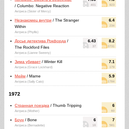
401
923
/ Columbo: Negative Reaction
Актриса (Sister of Mercy)
Незнакомец внутри
/ The Stranger
6.4
234
Within
Актриса (Phyllis)
Досье детектива Рокфорда
/
6.43
8.2
37
3731
The Rockford Files
Актриса (Lianne Sweeny)
Зима убивает
/ Winter Kill
7.1
Актриса (Grace Lockhard)
179
Мейм
/ Mame
5.9
Актриса (Sally Cato)
1784
1972
Странная поездка
/ Thumb Tripping
6
Актриса (Mother)
60
Боун
/ Bone
6
7
Актриса (Bernadette)
16
581