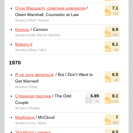
Оуэн Маршалл, советник адвокатов
/
7.1
125
Owen Marshall, Counselor at Law
Актриса (Ruth Tannen)
Кеннон
/ Cannon
6.9
Актриса (Kate Werner Macklin)
935
Making It
6.1
Актриса (Betty Fuller)
62
1970
Я не хочу жениться!
/ But I Don't Want to
6.5
48
Get Married!
Актриса (Olga)
Странная парочка
/ The Odd
6.89
8.1
22
2224
Couple
Актриса (Phyllis)
МакКлауд
/ McCloud
7
Актриса (Lucy Sloan)
858
Storefront Lawyers
6.5