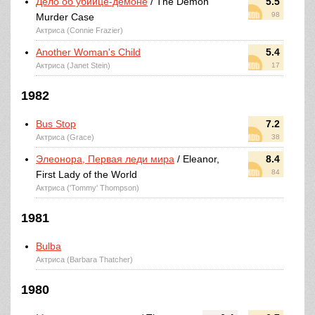
Дело об убийце-демоне
/ The Demon
5.5
98
Murder Case
Актриса (Connie Frazier)
Another Woman's Child
5.4
Актриса (Janet Stein)
17
1982
Bus Stop
7.2
Актриса (Grace)
38
Элеонора, Первая леди мира
/ Eleanor,
8.4
84
First Lady of the World
Актриса ('Tommy' Thompson)
1981
Bulba
Актриса (Barbara Thatcher)
1980