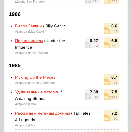
(Джойс Ван Паттен)
391
702
1986
Билли Гэлвин
/ Billy Galvin
6.6
Актриса (Mae Galvin)
62
Под влиянием
/ Under the
6.27
6.5
34
145
Influence
Актриса (Helen Talbot)
1985
Picking Up the Pieces
6.7
Актриса (Harriet Goodman)
25
Удивительные истории
/
7.38
7.5
420
2935
Amazing Stories
Актриса (Eva)
Рассказы и легенды долины
/ Tall Tales
7.2
80
& Legends
Актриса (Ma)