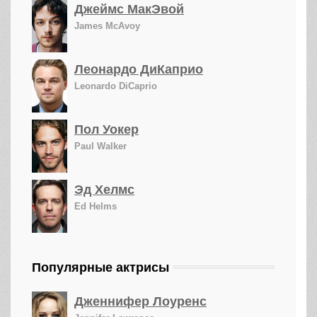
Джеймс МакЭвой
James McAvoy
Леонардо ДиКаприо
Leonardo DiCaprio
Пол Уокер
Paul Walker
Эд Хелмс
Ed Helms
Популярные актрисы
Дженнифер Лоуренс