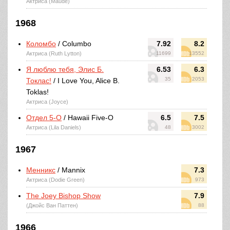
Актриса (Maude)
1968
Коломбо
/ Columbo
7.92
8.2
Актриса (Ruth Lytton)
11699
13552
Я люблю тебя, Элис Б.
6.53
6.3
35
2053
Токлас!
/ I Love You, Alice B.
Toklas!
Актриса (Joyce)
Отдел 5-O
/ Hawaii Five-O
6.5
7.5
Актриса (Lila Daniels)
48
3002
1967
Менникс
/ Mannix
7.3
Актриса (Dodie Green)
973
The Joey Bishop Show
7.9
(Джойс Ван Паттен)
88
1966