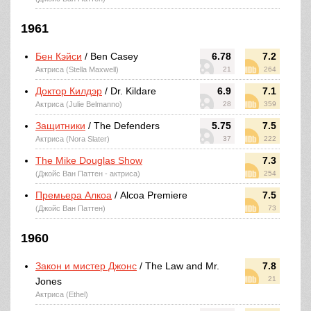
1961
Бен Кэйси
/ Ben Casey
6.78
7.2
Актриса (Stella Maxwell)
21
264
Доктор Килдэр
/ Dr. Kildare
6.9
7.1
Актриса (Julie Belmanno)
28
359
Защитники
/ The Defenders
5.75
7.5
Актриса (Nora Slater)
37
222
The Mike Douglas Show
7.3
(Джойс Ван Паттен - актриса)
254
Премьера Алкоа
/ Alcoa Premiere
7.5
(Джойс Ван Паттен)
73
1960
Закон и мистер Джонс
/ The Law and Mr.
7.8
21
Jones
Актриса (Ethel)