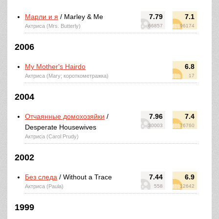
Марли и я
/ Marley & Me
7.79
7.1
Актриса (Mrs. Butterly)
66857
96174
2006
My Mother's Hairdo
6.8
Актриса (Mary; короткометражка)
17
2004
Отчаянные домохозяйки
/
7.96
7.4
30003
76760
Desperate Housewives
Актриса (Carol Prudy)
2002
Без следа
/ Without a Trace
7.44
6.9
Актриса (Paula)
558
12642
1999