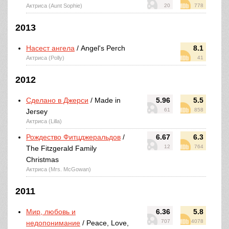
Актриса (Aunt Sophie)
20
778
2013
Насест ангела
/ Angel's Perch
8.1
Актриса (Polly)
41
2012
Сделано в Джерси
/ Made in
5.96
5.5
61
858
Jersey
Актриса (Lilla)
Рождество Фитцджеральдов
/
6.67
6.3
12
764
The Fitzgerald Family
Christmas
Актриса (Mrs. McGowan)
2011
Мир, любовь и
6.36
5.8
707
4078
недопонимание
/ Peace, Love,