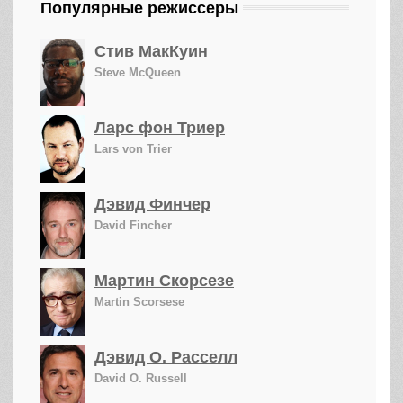
Популярные режиссеры
Стив МакКуин
Steve McQueen
Ларс фон Триер
Lars von Trier
Дэвид Финчер
David Fincher
Мартин Скорсезе
Martin Scorsese
Дэвид О. Расселл
David O. Russell