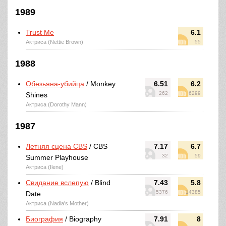
1989
Trust Me
6.1
Актриса (Nettie Brown)
55
1988
Обезьяна-убийца
/ Monkey
6.51
6.2
262
6299
Shines
Актриса (Dorothy Mann)
1987
Летняя сцена CBS
/ CBS
7.17
6.7
32
59
Summer Playhouse
Актриса (Ilene)
Свидание вслепую
/ Blind
7.43
5.8
5376
14385
Date
Актриса (Nadia's Mother)
Биография
/ Biography
7.91
8