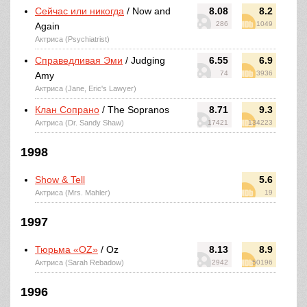
Сейчас или никогда
/ Now and
8.08
8.2
286
1049
Again
Актриса (Psychiatrist)
Справедливая Эми
/ Judging
6.55
6.9
74
3936
Amy
Актриса (Jane, Eric's Lawyer)
Клан Сопрано
/ The Sopranos
8.71
9.3
Актриса (Dr. Sandy Shaw)
17421
134223
1998
Show & Tell
5.6
Актриса (Mrs. Mahler)
19
1997
Тюрьма «ОZ»
/ Oz
8.13
8.9
Актриса (Sarah Rebadow)
2942
50196
1996