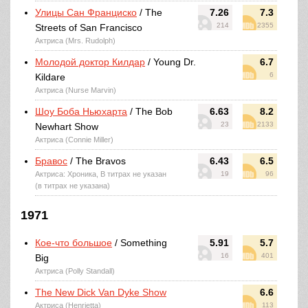
Улицы Сан Франциско
/ The
7.26
7.3
214
2355
Streets of San Francisco
Актриса (Mrs. Rudolph)
Молодой доктор Килдар
/ Young Dr.
6.7
6
Kildare
Актриса (Nurse Marvin)
Шоу Боба Ньюхарта
/ The Bob
6.63
8.2
23
2133
Newhart Show
Актриса (Connie Miller)
Бравос
/ The Bravos
6.43
6.5
Актриса: Хроника, В титрах не указан
19
96
(в титрах не указана)
1971
Кое-что большое
/ Something
5.91
5.7
16
401
Big
Актриса (Polly Standall)
The New Dick Van Dyke Show
6.6
Актриса (Henrietta)
113