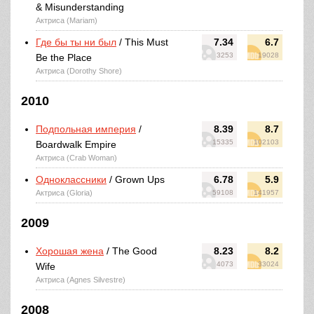
& Misunderstanding
Актриса (Mariam)
Где бы ты ни был
/ This Must
7.34
6.7
3253
19028
Be the Place
Актриса (Dorothy Shore)
2010
Подпольная империя
/
8.39
8.7
15335
102103
Boardwalk Empire
Актриса (Crab Woman)
Одноклассники
/ Grown Ups
6.78
5.9
Актриса (Gloria)
59108
141957
2009
Хорошая жена
/ The Good
8.23
8.2
4073
33024
Wife
Актриса (Agnes Silvestre)
2008