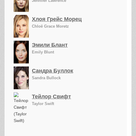
Jennifer Lawrence
Хлоя Грейс Морец
Chloë Grace Moretz
Эмили Блант
Emily Blunt
Сандра Буллок
Sandra Bullock
Тейлор Свифт
Taylor Swift