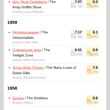
Шоу Энди Гриффита
/ The
7.07
8.3
34
6389
Andy Griffith Show
Актриса (Laura Hollander)
1959
Неприкасаемые
/ The
7.17
8.1
34
1071
Untouchables
Актриса (Claire Vale)
Сумеречная зона
/ The
8.51
8.9
875
32123
Twilight Zone
Актриса (Eileen Ransome)
Успех Доби Гиллис
/ The Many Loves of
7.9
773
Dobie Gillis
Актриса (Ethel Bronkowski)
1958
Богиня
/ The Goddess
6.8
Актриса (Hillary)
481