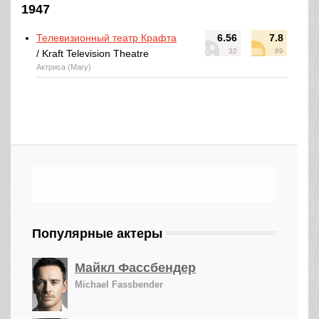
1947
Телевизионный театр Крафта
6.56
7.8
32
89
/ Kraft Television Theatre
Актриса (Mary)
Популярные актеры
Майкл Фассбендер
Michael Fassbender