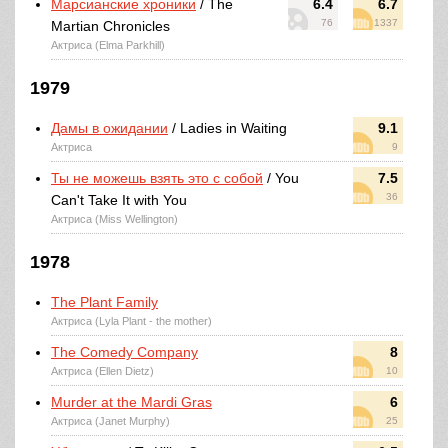
Марсианские хроники
/ The
6.4
6.7
76
1337
Martian Chronicles
Актриса (Elma Parkhill)
1979
Дамы в ожидании
/ Ladies in Waiting
9.1
Актриса
9
Ты не можешь взять это с собой
/ You
7.5
36
Can't Take It with You
Актриса (Miss Wellington)
1978
The Plant Family
Актриса (Lyla Plant - the mother)
The Comedy Company
8
Актриса (Ellen Dietz)
10
Murder at the Mardi Gras
6
Актриса (Janet Murphy)
25