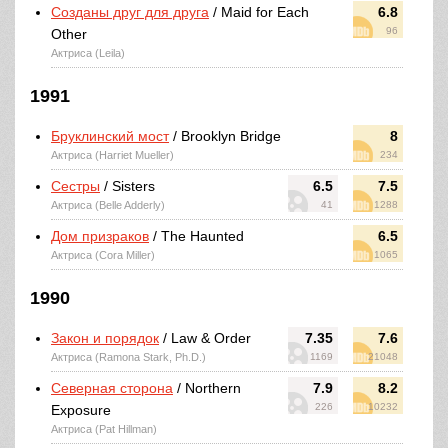
Созданы друг для друга
/ Maid for Each
6.8
96
Other
Актриса (Leila)
1991
Бруклинский мост
/ Brooklyn Bridge
8
Актриса (Harriet Mueller)
234
Сестры
/ Sisters
6.5
7.5
Актриса (Belle Adderly)
41
1288
Дом призраков
/ The Haunted
6.5
Актриса (Cora Miller)
1065
1990
Закон и порядок
/ Law & Order
7.35
7.6
Актриса (Ramona Stark, Ph.D.)
1169
21048
Северная сторона
/ Northern
7.9
8.2
226
10232
Exposure
Актриса (Pat Hillman)