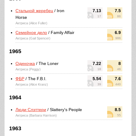
Стальной жеребец
/ Iron
7.13
7.5
17
86
Horse
Актриса (Alice Fuller)
Семейное дело
/ Family Affair
6.9
Актриса (Gail Spencer)
986
1965
Одиночка
/ The Loner
7.22
8
Актриса (Peggy)
18
46
ФБР
/ The F.B.I.
5.54
7.6
Актриса (Alice Kranz)
39
440
1964
Люди Слэттери
/ Slattery's People
8.5
Актриса (Barbara Harrison)
55
1963