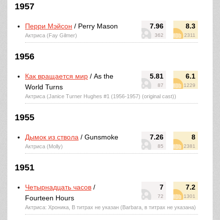
1957
Перри Мэйсон
/ Perry Mason
7.96
8.3
Актриса (Fay Gilmer)
362
2311
1956
Как вращается мир
/ As the
5.81
6.1
87
1229
World Turns
Актриса (Janice Turner Hughes #1 (1956-1957) (original cast))
1955
Дымок из ствола
/ Gunsmoke
7.26
8
Актриса (Molly)
85
2381
1951
Четырнадцать часов
/
7
7.2
72
1301
Fourteen Hours
Актриса: Хроника, В титрах не указан (Barbara, в титрах не указана)