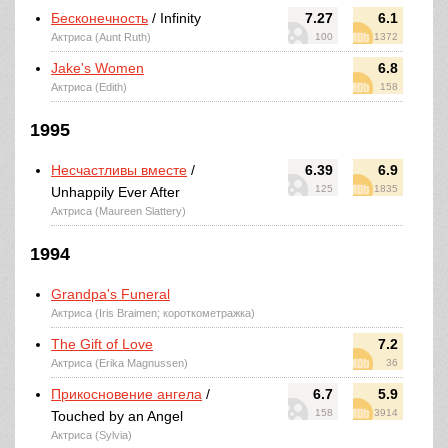
Бесконечность
/ Infinity
7.27
6.1
Актриса (Aunt Ruth)
100
1372
Jake's Women
6.8
Актриса (Edith)
158
1995
Несчастливы вместе
/
6.39
6.9
125
1835
Unhappily Ever After
Актриса (Maureen Slattery)
1994
Grandpa's Funeral
Актриса (Iris Braimen; короткометражка)
The Gift of Love
7.2
Актриса (Erika Magnussen)
36
Прикосновение ангела
/
6.7
5.9
158
3914
Touched by an Angel
Актриса (Sylvia)