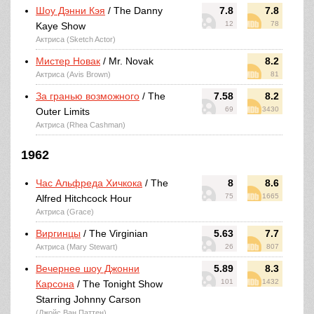
Шоу Дэнни Кэя
/ The Danny
7.8
7.8
12
78
Kaye Show
Актриса (Sketch Actor)
Мистер Новак
/ Mr. Novak
8.2
Актриса (Avis Brown)
81
За гранью возможного
/ The
7.58
8.2
69
3430
Outer Limits
Актриса (Rhea Cashman)
1962
Час Альфреда Хичкока
/ The
8
8.6
75
1665
Alfred Hitchcock Hour
Актриса (Grace)
Виргинцы
/ The Virginian
5.63
7.7
Актриса (Mary Stewart)
26
807
Вечернее шоу Джонни
5.89
8.3
101
1432
Карсона
/ The Tonight Show
Starring Johnny Carson
(Джойс Ван Паттен)