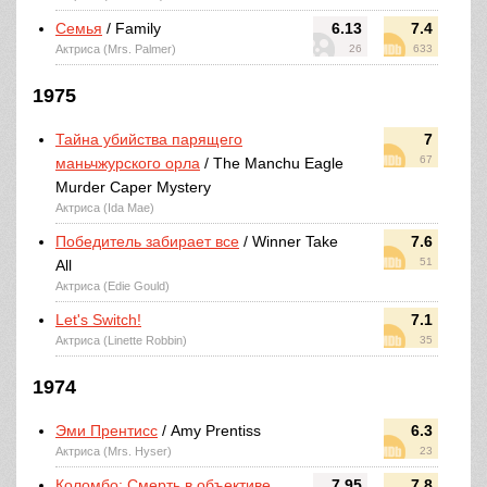
Семья
/ Family
6.13
7.4
Актриса (Mrs. Palmer)
26
633
1975
Тайна убийства парящего
7
67
маньчжурского орла
/ The Manchu Eagle
Murder Caper Mystery
Актриса (Ida Mae)
Победитель забирает все
/ Winner Take
7.6
51
All
Актриса (Edie Gould)
Let's Switch!
7.1
Актриса (Linette Robbin)
35
1974
Эми Прентисс
/ Amy Prentiss
6.3
Актриса (Mrs. Hyser)
23
Коломбо: Смерть в объективе
7.95
7.8