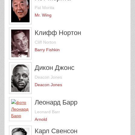
Pat Morita
Mr. Wing
Клифф Нортон
Cliff Norton
Barry Fishkin
Дикон Джонс
Deacon Jones
Deacon Jones
Леонард Барр
Leonard Barr
Arnold
Карл Свенсон