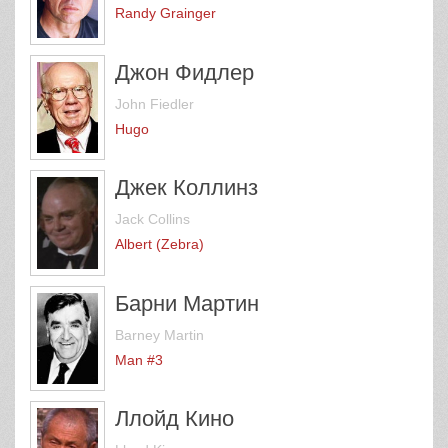
Randy Grainger
Джон Фидлер
John Fiedler
Hugo
Джек Коллинз
Jack Collins
Albert (Zebra)
Барни Мартин
Barney Martin
Man #3
Ллойд Кино