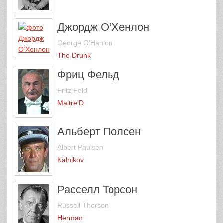
Джордж О’Хенлон
George O'Hanlon
The Drunk
Фриц Фельд
Fritz Feld
Maitre'D
Альберт Полсен
Albert Paulsen
Kalnikov
Расселл Торсон
Russell Thorson
Herman