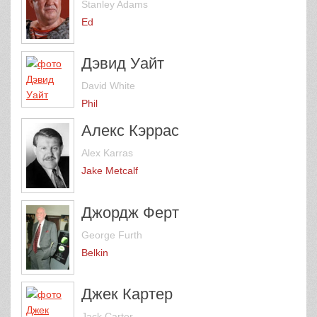
Stanley Adams
Ed
Дэвид Уайт
David White
Phil
Алекс Кэррас
Alex Karras
Jake Metcalf
Джордж Ферт
George Furth
Belkin
Джек Картер
Jack Carter