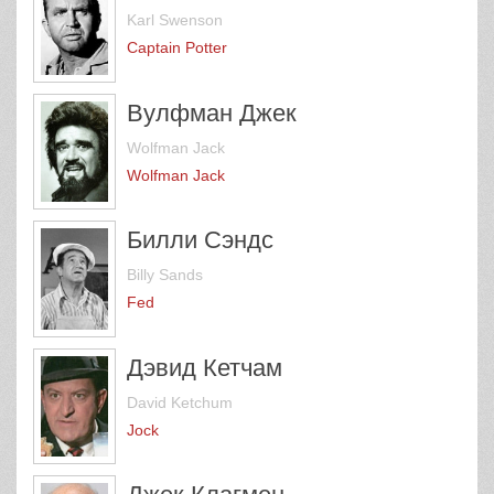
Karl Swenson
Captain Potter
Вулфман Джек
Wolfman Jack
Wolfman Jack
Билли Сэндс
Billy Sands
Fed
Дэвид Кетчам
David Ketchum
Jock