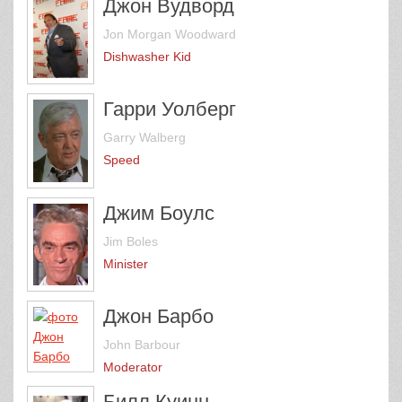
Джон Вудворд
Jon Morgan Woodward
Dishwasher Kid
Гарри Уолберг
Garry Walberg
Speed
Джим Боулс
Jim Boles
Minister
Джон Барбо
John Barbour
Moderator
Билл Куинн