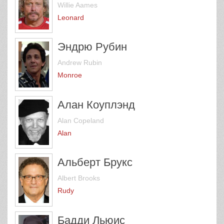
Willie Aames
Leonard
Эндрю Рубин
Andrew Rubin
Monroe
Алан Коуплэнд
Alan Copeland
Alan
Альберт Брукс
Albert Brooks
Rudy
Бадди Льюис