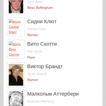
John Astin
Beau Buffingham
Сидни Клют
Sidney Clute
Barney
Вито Скотти
Vito Scotti
Pepe
Виктор Брандт
Victor Brandt
Ramon
Малкольм Аттербери
Malcolm Atterbury