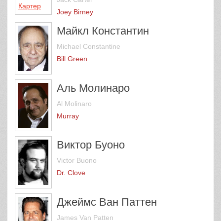
Joey Birney
Майкл Константин
Michael Constantine
Bill Green
Аль Молинаро
Al Molinaro
Murray
Виктор Буоно
Victor Buono
Dr. Clove
Джеймс Ван Паттен
James Van Patten