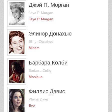
Джэй П. Морган
Jaye P. Morgan
Jaye P. Morgan
Элинор Донахью
Elinor Donahue
Miriam
Барбара Колби
Barbara Colby
Monique
Филлис Дэвис
Phyllis Davis
Eve