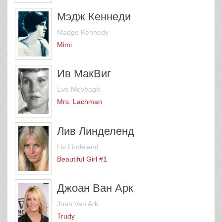
Мэдж Кеннеди
Madge Kennedy
Mimi
Ив МакВиг
Eve McVeagh
Mrs. Lachman
Лив Линделенд
Liv Lindeland
Beautiful Girl #1
Джоан Ван Арк
Joan Van Ark
Trudy