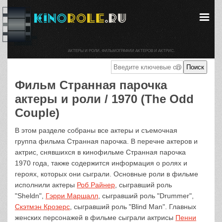
АКТЕРЫ И РОЛИ. ФИЛЬМОГРАФИИ АКТЕРОВ И АКТРИС.
Фильм Странная парочка
актеры и роли / 1970 (The Odd
Couple)
В этом разделе собраны все актеры и съемочная
группа фильма Странная парочка. В перечне актеров и
актрис, снявшихся в кинофильме Странная парочка
1970 года, также содержится информация о ролях и
героях, которых они сыграли. Основные роли в фильме
исполнили актеры
Роб Райнер
, сыгравший роль
"Sheldn",
Гэрри Маршалл
, сыгравший роль "Drummer",
Скэтмэн Крозерс
, сыгравший роль "Blind Man". Главных
женских персонажей в фильме сыграли актрисы
Пенни