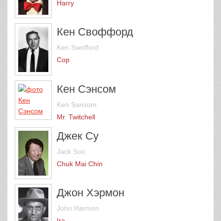
Harry
Кен Своффорд
Ken Swofford
Cop
Кен Сэнсом
Ken Sansom
Mr. Twitchell
Джек Су
Jack Soo
Chuk Mai Chin
Джон Хэрмон
John Harmon
Ira