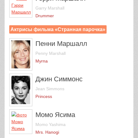
Garry Marshall
Drummer
Актрисы фильма «Странная парочка»
Пенни Маршалл
Penny Marshall
Myrna
Джин Симмонс
Jean Simmons
Princess
Момо Ясима
Momo Yashima
Mrs. Hanogi