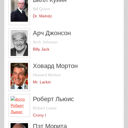
Bill Quinn
Dr. Melnitz
Арч Джонсон
Arch Johnson
Billy Jack
Ховард Мортон
Howard Morton
Mr. Larkin
Роберт Льюис
Robert Lewis
Crony I
Пэт Морита