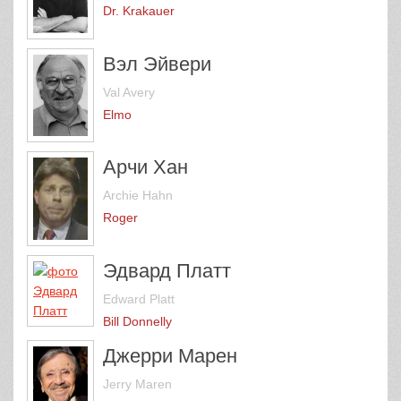
Dr. Krakauer
Вэл Эйвери
Val Avery
Elmo
Арчи Хан
Archie Hahn
Roger
Эдвард Платт
Edward Platt
Bill Donnelly
Джерри Марен
Jerry Maren