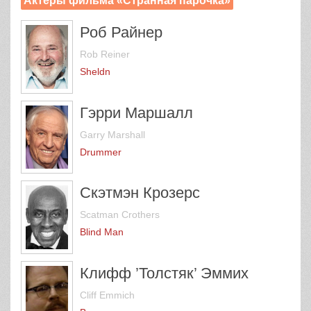
Актеры фильма «Странная парочка»
Роб Райнер
Rob Reiner
Sheldn
Гэрри Маршалл
Garry Marshall
Drummer
Скэтмэн Крозерс
Scatman Crothers
Blind Man
Клифф ’Толстяк’ Эммих
Cliff Emmich