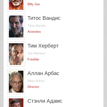
Billy Joe
Титос Вандис
Titos Vandis
Aroestes
Тим Херберт
Tim Herbert
Freddie
Аллан Арбас
Allan Arbus
Director
Стэнли Адамс