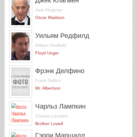
Джек Клагмен
Jack Klugman
Oscar Madison
Уильям Редфилд
William Redfield
Floyd Unger
Фрэнк Делфино
Frank Delfino
Mr. Albertson
Чарльз Лампкин
Charles Lampkin
Brother Lowell
Гэрри Маршалл