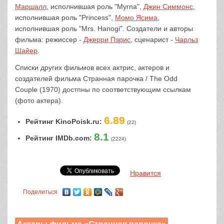
Маршалл
, исполнившая роль "Myrna",
Джин Симмонс
,
исполнившая роль "Princess",
Момо Ясима
,
исполнившая роль "Mrs. Hanogi". Создатели и авторы
фильма: режиссер -
Джерри Пэрис
, сценарист -
Чарльз
Шайер
.
Списки других фильмов всех актрис, актеров и
создателей фильма Странная парочка / The Odd
Couple (1970) достпны по соответствующим ссылкам
(фото актера).
6.89
Рейтинг KinoPoisk.ru:
(22)
8.1
Рейтинг IMDb.com:
(2224)
Нравится
Поделиться