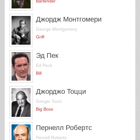
Bartender
Джордж Монтгомери
George Montgomery
Griff
Эд Пек
Ed Peck
Bill
Джорджо Тоцци
Giorgio Tozzi
Big Boss
Пернелл Робертс
Pernell Roberts