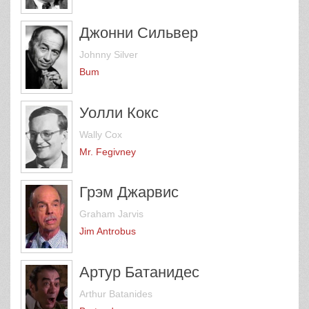
Джонни Сильвер
Johnny Silver
Bum
Уолли Кокс
Wally Cox
Mr. Fegivney
Грэм Джарвис
Graham Jarvis
Jim Antrobus
Артур Батанидес
Arthur Batanides