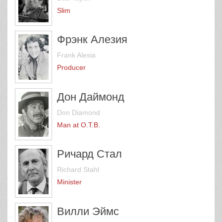
Slim
Фрэнк Алезия
Frank Alesia
Producer
Дон Даймонд
Don Diamond
Man at O.T.B.
Ричард Стал
Richard Stahl
Minister
Вилли Эймс