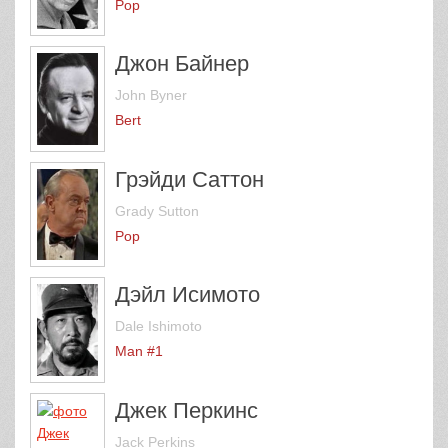
Pop
Джон Байнер
John Byner
Bert
Грэйди Саттон
Grady Sutton
Pop
Дэйл Исимото
Dale Ishimoto
Man #1
Джек Перкинс
Jack Perkins