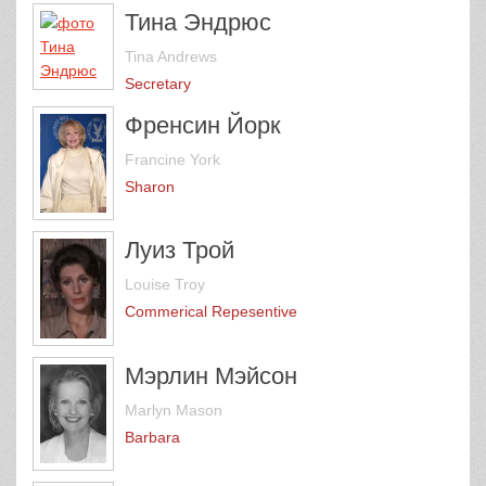
Тина Эндрюс
Tina Andrews
Secretary
Френсин Йорк
Francine York
Sharon
Луиз Трой
Louise Troy
Commerical Repesentive
Мэрлин Мэйсон
Marlyn Mason
Barbara