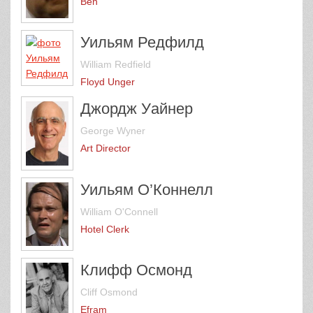
Ben
Уильям Редфилд
William Redfield
Floyd Unger
Джордж Уайнер
George Wyner
Art Director
Уильям О’Коннелл
William O'Connell
Hotel Clerk
Клифф Осмонд
Cliff Osmond
Efram