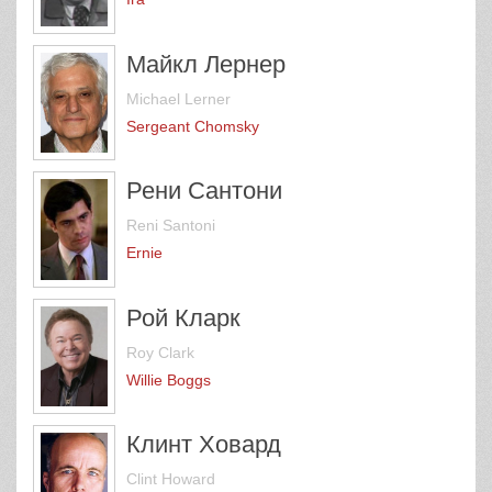
Майкл Лернер
Michael Lerner
Sergeant Chomsky
Рени Сантони
Reni Santoni
Ernie
Рой Кларк
Roy Clark
Willie Boggs
Клинт Ховард
Clint Howard