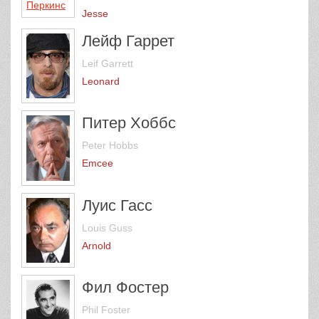
Jesse
Лейф Гаррет
Leif Garrett
Leonard
Питер Хоббс
Peter Hobbs
Emcee
Луис Гасс
Louis Guss
Arnold
Фил Фостер
Phil Foster