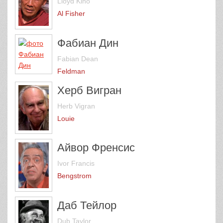
Lloyd Kino
Al Fisher
Фабиан Дин
Fabian Dean
Feldman
Херб Вигран
Herb Vigran
Louie
Айвор Френсис
Ivor Francis
Bengstrom
Даб Тейлор
Dub Taylor