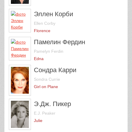
Эллен Корби
Ellen Corby
Florence
Памелин Фердин
Pamelyn Ferdin
Edna
Сондра Карри
Sondra Currie
Girl on Plane
Э.Дж. Пикер
E.J. Peaker
Julie