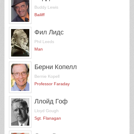
Buddy Lewis
Bailiff
Фил Лидс
Phil Leeds
Man
Берни Копелл
Bernie Kopell
Professor Faraday
Ллойд Гоф
Lloyd Gough
Sgt. Flanagan