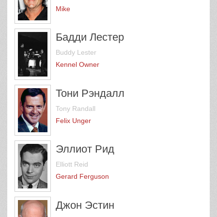
Mike
Бадди Лестер
Buddy Lester
Kennel Owner
Тони Рэндалл
Tony Randall
Felix Unger
Эллиот Рид
Elliott Reid
Gerard Ferguson
Джон Эстин