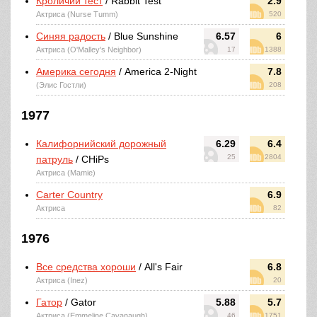
Кроличий тест
/ Rabbit Test
2.9
Актриса (Nurse Tumm)
520
Синяя радость
/ Blue Sunshine
6.57
6
Актриса (O'Malley's Neighbor)
17
1388
Америка сегодня
/ America 2-Night
7.8
(Элис Гостли)
208
1977
Калифорнийский дорожный
6.29
6.4
25
2804
патруль
/ CHiPs
Актриса (Mamie)
Carter Country
6.9
Актриса
82
1976
Все средства хороши
/ All's Fair
6.8
Актриса (Inez)
20
Гатор
/ Gator
5.88
5.7
Актриса (Emmeline Cavanaugh)
46
1751