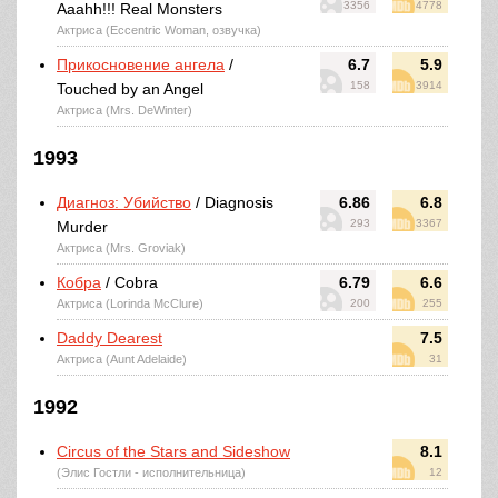
3356
4778
Aaahh!!! Real Monsters
Актриса (Eccentric Woman, озвучка)
Прикосновение ангела
/
6.7
5.9
158
3914
Touched by an Angel
Актриса (Mrs. DeWinter)
1993
Диагноз: Убийство
/ Diagnosis
6.86
6.8
293
3367
Murder
Актриса (Mrs. Groviak)
Кобра
/ Cobra
6.79
6.6
Актриса (Lorinda McClure)
200
255
Daddy Dearest
7.5
Актриса (Aunt Adelaide)
31
1992
Circus of the Stars and Sideshow
8.1
(Элис Гостли - исполнительница)
12