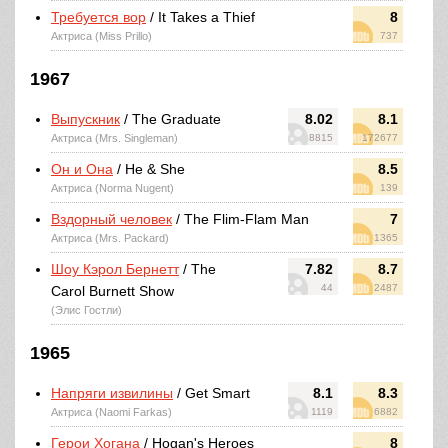
Требуется вор
/ It Takes a Thief
8
Актриса (Miss Prillo)
737
1967
Выпускник
/ The Graduate
8.02
8.1
Актриса (Mrs. Singleman)
8815
172677
Он и Она
/ He & She
8.5
Актриса (Norma Nugent)
139
Вздорный человек
/ The Flim-Flam Man
7
Актриса (Mrs. Packard)
1365
Шоу Кэрол Бернетт
/ The
7.82
8.7
44
2487
Carol Burnett Show
(Элис Гостли)
1965
Напряги извилины
/ Get Smart
8.1
8.3
Актриса (Naomi Farkas)
1119
6882
Герои Хогана
/ Hogan's Heroes
8