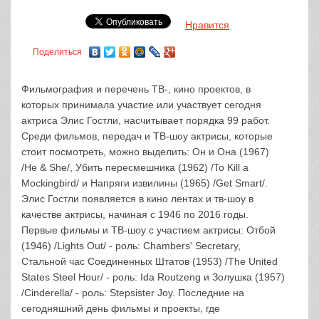
Нравится
Поделиться
Фильмография и перечень ТВ-, кино проектов, в
которых принимала участие или участвует сегодня
актриса Элис Гостли, насчитывает порядка 99 работ.
Среди фильмов, передач и ТВ-шоу актрисы, которые
стоит посмотреть, можно выделить: Он и Она (1967)
/He & She/, Убить пересмешника (1962) /To Kill a
Mockingbird/ и Напряги извилины (1965) /Get Smart/.
Элис Гостли появляется в кино лентах и тв-шоу в
качестве актрисы, начиная с 1946 по 2016 годы.
Первые фильмы и ТВ-шоу с участием актрисы: Отбой
(1946) /Lights Out/ - роль: Chambers' Secretary,
Стальной час Соединенных Штатов (1953) /The United
States Steel Hour/ - роль: Ida Routzeng и Золушка (1957)
/Cinderella/ - роль: Stepsister Joy. Последние на
сегодняшний день фильмы и проекты, где