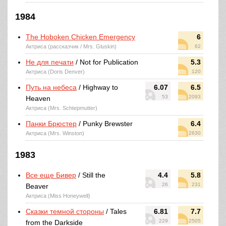
1984
The Hoboken Chicken Emergency
6
Актриса (рассказчик / Mrs. Gluskin)
62
Не для печати
/ Not for Publication
5.3
Актриса (Doris Denver)
120
Путь на небеса
/ Highway to
6.07
6.5
53
2093
Heaven
Актриса (Mrs. Schtepmutter)
Панки Брюстер
/ Punky Brewster
6.4
Актриса (Mrs. Winston)
2630
1983
Все еще Бивер
/ Still the
4.4
5.8
26
231
Beaver
Актриса (Miss Honeywell)
Сказки темной стороны
/ Tales
6.81
7.7
229
2505
from the Darkside