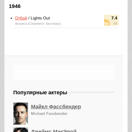
1946
Отбой
/ Lights Out
7.4
Актриса (Chambers' Secretary)
63
Популярные актеры
Майкл Фассбендер
Michael Fassbender
Джеймс МакЭвой