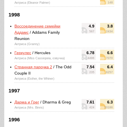
Актриса (Eleanor Palmer)
148
1998
Воссоединение семейки
4.9
3.8
567
2434
Аддамс
/ Addams Family
Reunion
Актриса (Granny)
Геркулес
/ Hercules
6.78
6.6
Актриса (Miss Cassiopeia, озвучка)
4496
7070
Странная парочка 2
/ The Odd
7.54
6.4
235
6257
Couple II
Актриса (Esther, the Whiner)
1997
Дарма и Грег
/ Dharma & Greg
7.61
6.3
Актриса (Mrs. Binns)
424
20186
1996