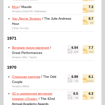
Мод
/ Maude
7.3
Актриса (Hazel M. Hathaway)
1704
Час Джули Эндрюс
/ The Julie Andrews
8.7
88
Hour
(Элис Гостли)
1971
Великие представления
/
6.54
7.7
125
352
Great Performances
Актриса (Mrs. Taylor)
1970
Странная парочка
/ The Odd
6.89
8.1
22
2224
Couple
Актриса (Mimi)
42-я церемония вручения
6.5
6.3
48
98
премии «Оскар»
/ The 42nd
Annual Academy Awards