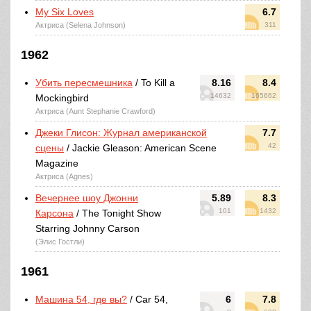
My Six Loves
6.7
Актриса (Selena Johnson)
311
1962
Убить пересмешника
/ To Kill a
8.16
8.4
14632
165662
Mockingbird
Актриса (Aunt Stephanie Crawford)
Джеки Глисон: Журнал американской
7.7
42
сцены
/ Jackie Gleason: American Scene
Magazine
Актриса (Agnes)
Вечернее шоу Джонни
5.89
8.3
101
1432
Карсона
/ The Tonight Show
Starring Johnny Carson
(Элис Гостли)
1961
Машина 54, где вы?
/ Car 54,
6
7.8