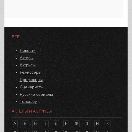
ВСЕ
Новости
Актеры
Актрисы
Режиссеры
Продюсеры
Сценаристы
Русские сериалы
Телешоу
АКТЕРЫ И АКТРИСЫ
А
Б
В
Г
Д
Е
Ж
З
И
К