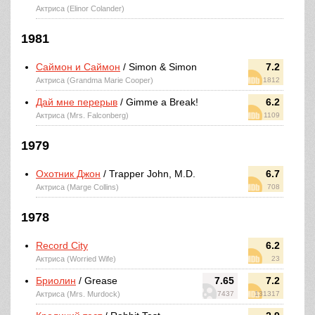
Актриса (Elinor Colander)
1981
Саймон и Саймон
/ Simon & Simon
7.2
Актриса (Grandma Marie Cooper)
1812
Дай мне перерыв
/ Gimme a Break!
6.2
Актриса (Mrs. Falconberg)
1109
1979
Охотник Джон
/ Trapper John, M.D.
6.7
Актриса (Marge Collins)
708
1978
Record City
6.2
Актриса (Worried Wife)
23
Бриолин
/ Grease
7.65
7.2
Актриса (Mrs. Murdock)
7437
131317