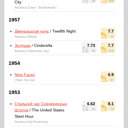
29
526
City
Актриса (Clara - Bookkeeper)
1957
Двенадцатая ночь
/ Twelfth Night
7.7
Актриса (Maria)
11
Золушка
/ Cinderella
7.73
7.7
Актриса (Stepsister Joy)
49
616
1954
New Faces
6.9
(Элис Гостли)
97
1953
Стальной час Соединенных
6.62
8.1
28
74
Штатов
/ The United States
Steel Hour
Актриса (Ida Routzeng)