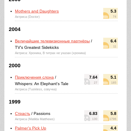
Mothers and Daughters
5.3
Актриса (Doctor)
74
2004
Величайшие телевизионные партнёры
/
6.4
11
TV's Greatest Sidekicks
Актриса: Хроника, В титрах не указан (хроника)
2000
Приключения слона
/
7.64
5.1
27
185
Whispers: An Elephant's Tale
Актриса (Tuskless, озвучка)
1999
Страсть
/ Passions
6.83
5.8
Актриса (Matilda Matthews)
130
1796
Palmer's Pick Up
4.4