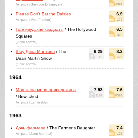
Актриса (Gertrude Linkmeyer)
4391
Please Don't Eat the Daisies
6.9
Актриса (Miss Feather)
176
Голливудские квадраты
/ The Hollywood
6.5
323
Squares
(Элис Гостли)
Шоу Дина Мартина
/ The
6.29
8.3
26
475
Dean Martin Show
(Элис Гостли)
1964
Моя жена меня приворожила
7.93
7.6
1162
8383
/ Bewitched
Актриса (Esmeralda)
1963
Дочь фермера
/ The Farmer's Daughter
7.4
Актриса (Jane Marshall)
157