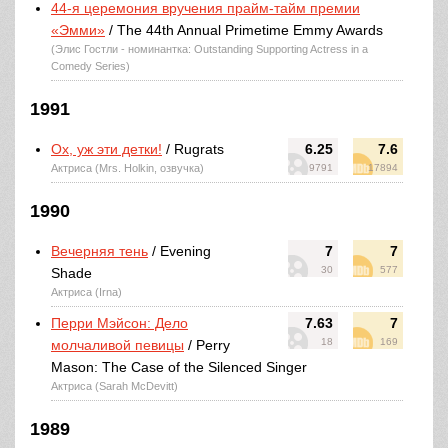
44-я церемония вручения прайм-тайм премии
«Эмми»
/ The 44th Annual Primetime Emmy Awards
(Элис Гостли - номинантка: Outstanding Supporting Actress in a
Comedy Series)
1991
Ох, уж эти детки!
/ Rugrats
6.25
7.6
Актриса (Mrs. Holkin, озвучка)
9791
17894
1990
Вечерняя тень
/ Evening
7
7
30
577
Shade
Актриса (Irna)
Перри Мэйсон: Дело
7.63
7
18
169
молчаливой певицы
/ Perry
Mason: The Case of the Silenced Singer
Актриса (Sarah McDevitt)
1989