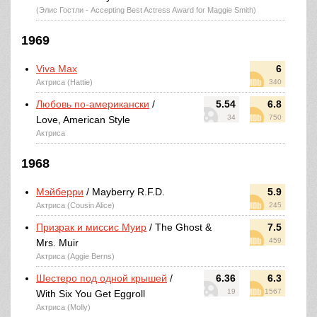
(Элис Гостли - Accepting Best Actress Award for Maggie Smith)
1969
Viva Max
6
Актриса (Hattie)
340
Любовь по-американски
/
5.54
6.8
34
750
Love, American Style
Актриса
1968
Мэйберри
/ Mayberry R.F.D.
5.9
Актриса (Cousin Alice)
245
Призрак и миссис Муир
/ The Ghost &
7.5
459
Mrs. Muir
Актриса (Aggie Berns)
Шестеро под одной крышей
/
6.36
6.3
19
1567
With Six You Get Eggroll
Актриса (Molly)