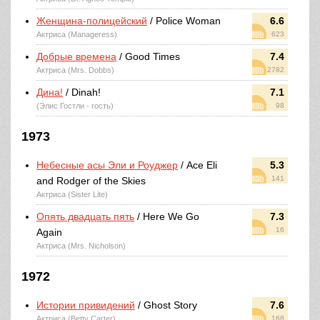
Женщина-полицейский
/ Police Woman
6.6
Актриса (Manageress)
623
Добрые времена
/ Good Times
7.4
Актриса (Mrs. Dobbs)
2782
Дина!
/ Dinah!
7.1
(Элис Гостли - гость)
98
1973
Небесные асы Эли и Роуджер
/ Ace Eli
5.3
141
and Rodger of the Skies
Актриса (Sister Lite)
Опять двадцать пять
/ Here We Go
7.3
16
Again
Актриса (Mrs. Nicholson)
1972
Истории привидений
/ Ghost Story
7.6
Актриса (Betty Carter)
168