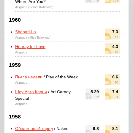
8
608
Where Are You?
Актриса (Bonita Kalsheim)
1960
Shangri-La
7.3
Актриса (Miss Brinklow)
11
Hooray for Love
4.3
Актриса
13
1959
Пьеса недели
/ Play of the Week
6.6
Актриса
30
Шоу Арта Карни
/ Art Carney
5.29
7.4
17
9
Special
Актриса
1958
Обнаженный город
/ Naked
6.8
8.1