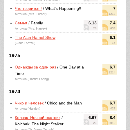
Что творится!!
/ What's Happening!!
7
Актриса (Mrs. Turner)
1213
Семья
/ Family
6.13
7.4
Актриса (Mrs. Hanley)
26
633
The Alan Hamel Show
6.1
(Элис Гостли)
16
1975
Однажды за один раз
/ One Day at a
6.7
1214
Time
Актриса (Harriet Loring)
1974
Чико и человек
/ Chico and the Man
6.7
Актриса (Harriett)
427
Колчак: Ночной охотник
/
6.67
8.4
23
2010
Kolchak: The Night Stalker
Актриса (Dr. Agnes Temple)