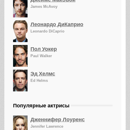
James McAvoy
Леонардо ДиКаприо
Leonardo DiCaprio
Пол Уокер
Paul Walker
Эд Хелмс
Ed Helms
Популярные актрисы
Дженнифер Лоуренс
Jennifer Lawrence