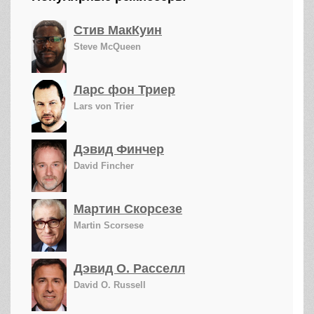
Стив МакКуин
Steve McQueen
Ларс фон Триер
Lars von Trier
Дэвид Финчер
David Fincher
Мартин Скорсезе
Martin Scorsese
Дэвид О. Расселл
David O. Russell