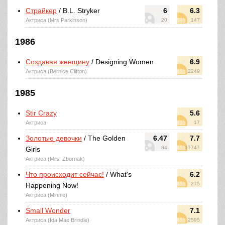
Страйкер
/ B.L. Stryker
6
6.3
Актриса (Mrs.Parkinson)
20
147
1986
Создавая женщину
/ Designing Women
6.9
Актриса (Bernice Clifton)
2249
1985
Stir Crazy
5.6
Актриса
17
Золотые девочки
/ The Golden
6.47
7.7
84
17747
Girls
Актриса (Mrs. Zbornak)
Что происходит сейчас!
/ What's
6.2
275
Happening Now!
Актриса (Minnie)
Small Wonder
7.1
Актриса (Ida Mae Brindle)
2595