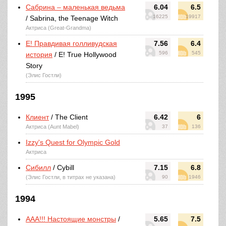
Сабрина – маленькая ведьма
6.04
6.5
16225
19917
/ Sabrina, the Teenage Witch
Актриса (Great-Grandma)
E! Правдивая голливудская
7.56
6.4
596
545
история
/ E! True Hollywood
Story
(Элис Гостли)
1995
Клиент
/ The Client
6.42
6
Актриса (Aunt Mabel)
37
136
Izzy's Quest for Olympic Gold
Актриса
Сибилл
/ Cybill
7.15
6.8
(Элис Гостли, в титрах не указана)
90
1946
1994
ААА!!! Настоящие монстры
/
5.65
7.5