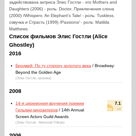
задействована актриса Элис Гостли - это Mothers and
Daughters (2006) - роль: Doctor, Приключения слона
(2000) /Whispers: An Elephant's Tale/ - роль: Tuskless,
озвучка и Страсть (1999) /Passions/ - роль: Matilda
Matthews.
Список фильмов Элис Гостли (Alice
Ghostley)
2016
Бродвей: По ту сторону золотого века
/ Broadway:
Beyond the Golden Age
(Элис Гостли, хроника)
2008
14-я церемония вручения премии
7.1
14
Гильдии киноактеров
/ 14th Annual
Screen Actors Guild Awards
(Элис Гостли - Memorial Tribute)
2006