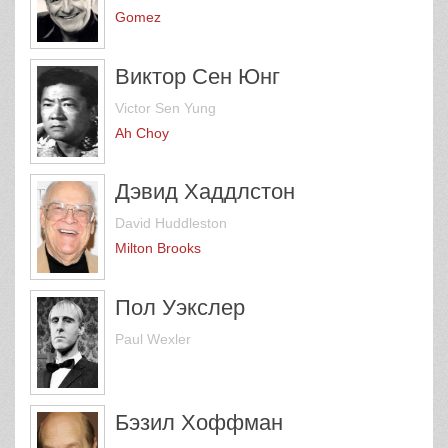
Gomez
Виктор Сен Юнг
Victor Sen Yung
Ah Choy
Дэвид Хаддлстон
David Huddleston
Milton Brooks
Пол Уэкслер
Paul Wexler
Бэзил Хоффман