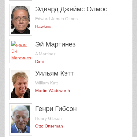
Эдвард Джеймс Олмос
Edward James Olmos
Hawkins
Эй Мартинез
A Martinez
Dimi
Уильям Кэтт
William Katt
Martin Wadsworth
Генри Гибсон
Henry Gibson
Otto Otterman