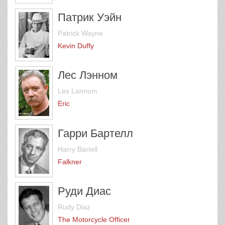
Патрик Уэйн
Patrick Wayne
Kevin Duffy
Лес Лэнном
Les Lannom
Eric
Гарри Бартелл
Harry Bartell
Falkner
Руди Диас
Rudy Diaz
The Motorcycle Officer