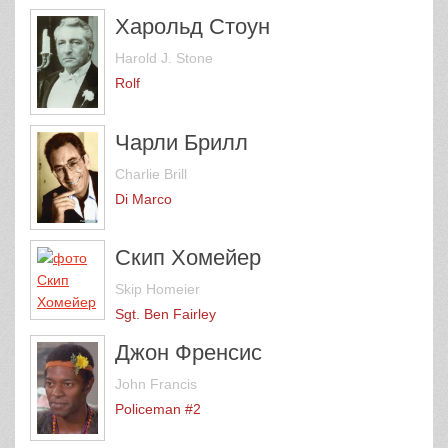
Харольд Стоун
Harold J. Stone
Rolf
Чарли Брилл
Charlie Brill
Di Marco
Скип Хомейер
Skip Homeier
Sgt. Ben Fairley
Джон Френсис
John Francis
Policeman #2