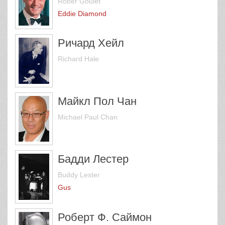
Rober Goulet
Eddie Diamond
Ричард Хейл
Richard Hale
Майкл Пол Чан
Michael Paul Chan
Бадди Лестер
Buddy Lester
Gus
Роберт Ф. Саймон