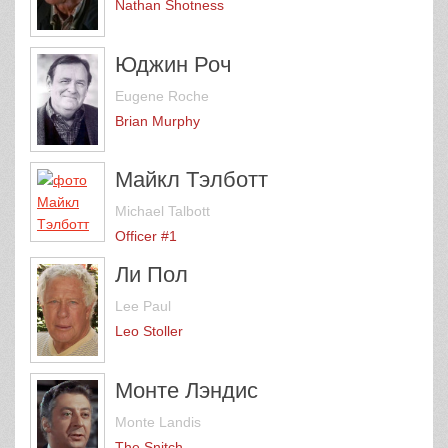
Nathan Shotness
Юджин Роч
Eugene Roche
Brian Murphy
Майкл Тэлботт
Michael Talbott
Officer #1
Ли Пол
Lee Paul
Leo Stoller
Монте Лэндис
Monte Landis
The Snitch