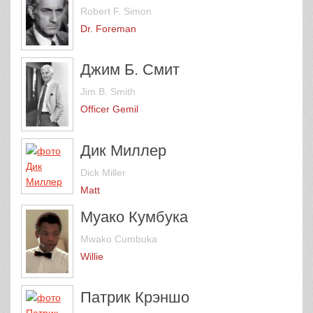
Robert F. Simon
Dr. Foreman
Джим Б. Смит
Jim B. Smith
Officer Gemil
Дик Миллер
Dick Miller
Matt
Муако Кумбука
Mwako Cumbuka
Willie
Патрик Крэншо