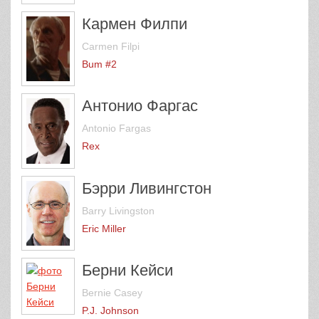
Кармен Филпи
Carmen Filpi
Bum #2
Антонио Фаргас
Antonio Fargas
Rex
Бэрри Ливингстон
Barry Livingston
Eric Miller
Берни Кейси
Bernie Casey
P.J. Johnson