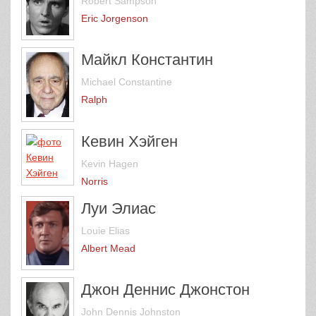
Robert Sampson
Eric Jorgenson
Майкл Константин
Michael Constantine
Ralph
Кевин Хэйген
Kevin Hagen
Norris
Луи Элиас
Louie Elias
Albert Mead
Джон Деннис Джонстон
John Dennis Johnston