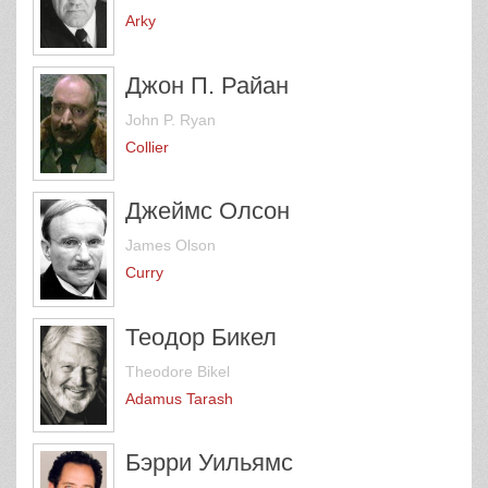
Arky
Джон П. Райан
John P. Ryan
Collier
Джеймс Олсон
James Olson
Curry
Теодор Бикел
Theodore Bikel
Adamus Tarash
Бэрри Уильямс