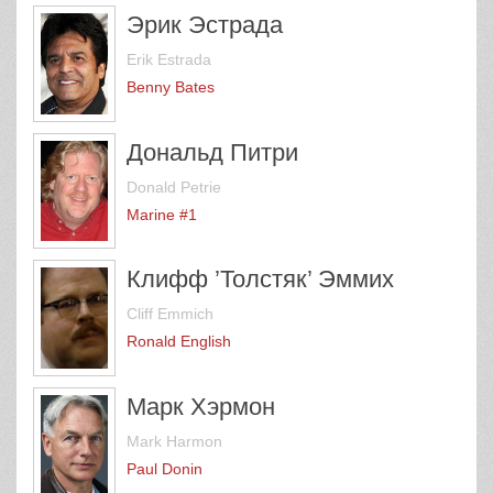
Эрик Эстрада
Erik Estrada
Benny Bates
Дональд Питри
Donald Petrie
Marine #1
Клифф ’Толстяк’ Эммих
Cliff Emmich
Ronald English
Марк Хэрмон
Mark Harmon
Paul Donin