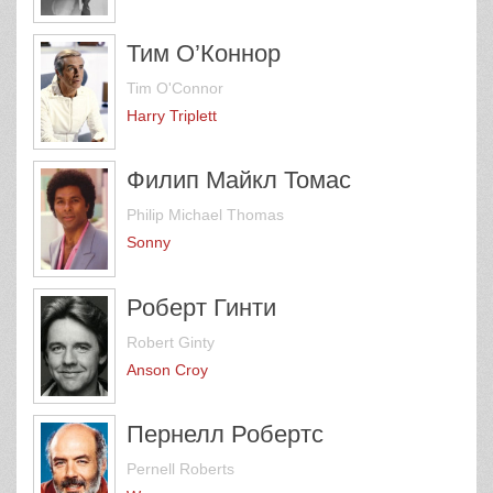
Тим О’Коннор
Tim O'Connor
Harry Triplett
Филип Майкл Томас
Philip Michael Thomas
Sonny
Роберт Гинти
Robert Ginty
Anson Croy
Пернелл Робертс
Pernell Roberts