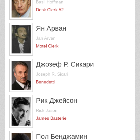
Basil Hoffman
Desk Clerk #2
Ян Арван
Jan Arvan
Motel Clerk
Джозеф Р. Сикари
Joseph R. Sicari
Benedetti
Рик Джейсон
Rick Jason
James Basterie
Пол Бенджамин