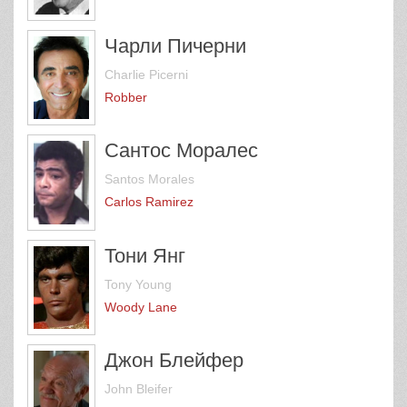
Чарли Пичерни
Charlie Picerni
Robber
Сантос Моралес
Santos Morales
Carlos Ramirez
Тони Янг
Tony Young
Woody Lane
Джон Блейфер
John Bleifer