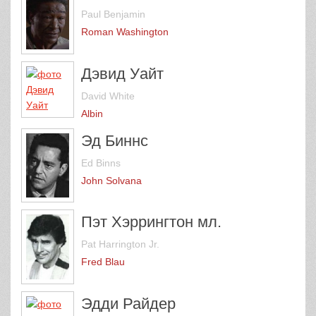
Paul Benjamin
Roman Washington
Дэвид Уайт
David White
Albin
Эд Биннс
Ed Binns
John Solvana
Пэт Хэррингтон мл.
Pat Harrington Jr.
Fred Blau
Эдди Райдер