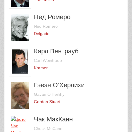
Нед Ромеро
Ned Romero
Delgado
Карл Вентрауб
Carl Weintraub
Kramer
Гэвэн О’Херлихи
Gavan O'Herlihy
Gordon Stuart
Чак МакКанн
Chuck McCann