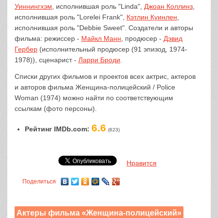
Уиннингхэм
, исполнившая роль "Linda",
Джоан Коллинз
,
исполнившая роль "Lorelei Frank",
Кэтлин Куинлен
,
исполнившая роль "Debbie Sweet". Создатели и авторы
фильма: режиссер -
Майкл Манн
, продюсер -
Дэвид
Гербер
(исполнительный продюсер (91 эпизод, 1974-
1978)), сценарист -
Ларри Броди
.
Списки других фильмов и проектов всех актрис, актеров
и авторов фильма Женщина-полицейский / Police
Woman (1974) можно найти по соответствующим
ссылкам (фото персоны).
6.6
Рейтинг IMDb.com:
(623)
Нравится
Поделиться
Актеры фильма «Женщина-полицейский»