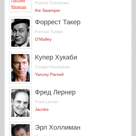
Patrick Cranshaw
the Swamper
Форрест Такер
Forrest Tucker
O'Malley
Купер Хукаби
Cooper Huckabee
Yancey Parnell
Фред Лернер
Fred Lerner
Jacobs
Эрл Холлиман