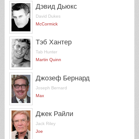
Дэвид Дьюкс
David Dukes
McCormick
Тэб Хантер
Tab Hunter
Martin Quinn
Джозеф Бернард
Joseph Bernard
Max
Джек Райли
Jack Riley
Joe