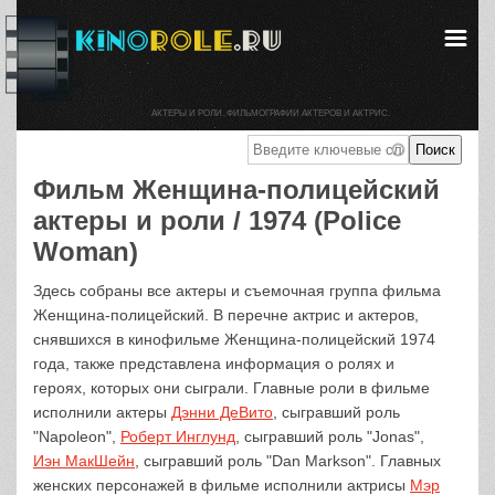
АКТЕРЫ И РОЛИ. ФИЛЬМОГРАФИИ АКТЕРОВ И АКТРИС.
Фильм Женщина-полицейский
актеры и роли / 1974 (Police
Woman)
Здесь собраны все актеры и съемочная группа фильма
Женщина-полицейский. В перечне актрис и актеров,
снявшихся в кинофильме Женщина-полицейский 1974
года, также представлена информация о ролях и
героях, которых они сыграли. Главные роли в фильме
исполнили актеры
Дэнни ДеВито
, сыгравший роль
"Napoleon",
Роберт Инглунд
, сыгравший роль "Jonas",
Иэн МакШейн
, сыгравший роль "Dan Markson". Главных
женских персонажей в фильме исполнили актрисы
Мэр