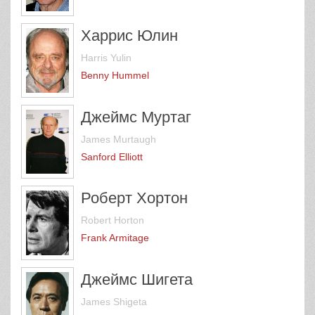
Харрис Юлин
Harris Yulin
Benny Hummel
Джеймс Муртаг
James Murtaugh
Sanford Elliott
Роберт Хортон
Robert Horton
Frank Armitage
Джеймс Шигета
James Shigeta