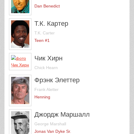
Dan Benedict
Т.К. Картер
T.K. Carter
Teen #1
Чик Хирн
Chick Hearn
Фрэнк Элеттер
Frank Aletter
Henning
Джордж Маршалл
George Marshall
Jonas Van Dyke Sr.