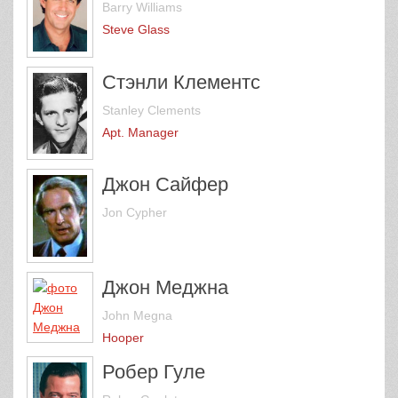
Barry Williams
Steve Glass
Стэнли Клементс
Stanley Clements
Apt. Manager
Джон Сайфер
Jon Cypher
Джон Меджна
John Megna
Hooper
Робер Гуле