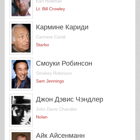
Earl Holliman
Lt. Bill Crowley
Кармине Кариди
Carmine Caridi
Starbo
Смоуки Робинсон
Smokey Robinson
Sam Jennings
Джон Дэвис Чэндлер
John Davis Chandler
Nolan
Айк Айсенманн