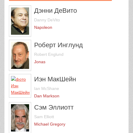
Дэнни ДеВито
Danny DeVito
Napoleon
Роберт Инглунд
Robert Englund
Jonas
Иэн МакШейн
Ian McShane
Dan Markson
Сэм Эллиотт
Sam Elliott
Michael Gregory