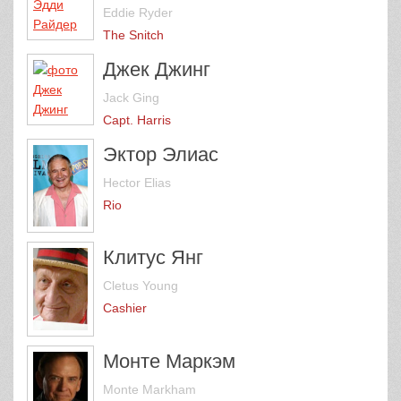
Eddie Ryder
The Snitch
Джек Джинг
Jack Ging
Capt. Harris
Эктор Элиас
Hector Elias
Rio
Клитус Янг
Cletus Young
Cashier
Монте Маркэм
Monte Markham