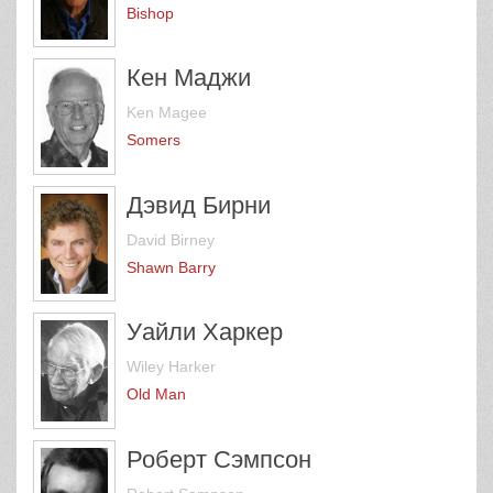
Bishop
Кен Маджи
Ken Magee
Somers
Дэвид Бирни
David Birney
Shawn Barry
Уайли Харкер
Wiley Harker
Old Man
Роберт Сэмпсон