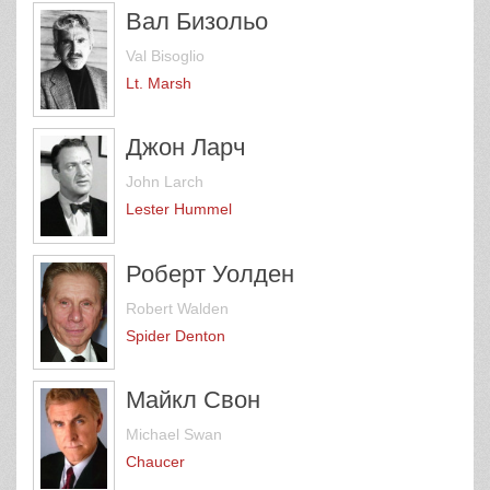
Вал Бизольо
Val Bisoglio
Lt. Marsh
Джон Ларч
John Larch
Lester Hummel
Роберт Уолден
Robert Walden
Spider Denton
Майкл Свон
Michael Swan
Chaucer