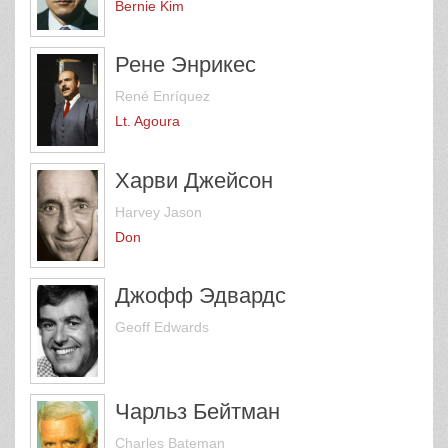
Bernie Kim
Рене Энрикес
René Enríquez
Lt. Agoura
Харви Джейсон
Harvey Jason
Don
Джофф Эдвардс
Geoff Edwards
Чарльз Бейтман
Charles Bateman