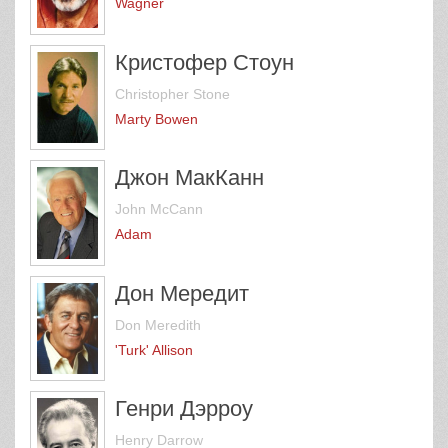
Wagner
Кристофер Стоун
Christopher Stone
Marty Bowen
Джон МакКанн
John McCann
Adam
Дон Мередит
Don Meredith
'Turk' Allison
Генри Дэрроу
Henry Darrow