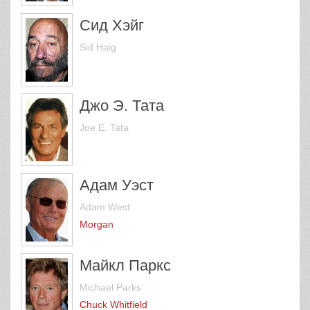
Сид Хэйг
Sid Haig
Джо Э. Тата
Joe E. Tata
Адам Уэст
Adam West
Morgan
Майкл Паркс
Michael Parks
Chuck Whitfield