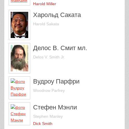
Harold Miller
Харольд Саката
Harold Sakata
Делос В. Смит мл.
Delos V. Smith Jr.
Вудроу Парфри
Woodrow Parfrey
Стефен Мэнли
Stephen Manley
Dick Smith