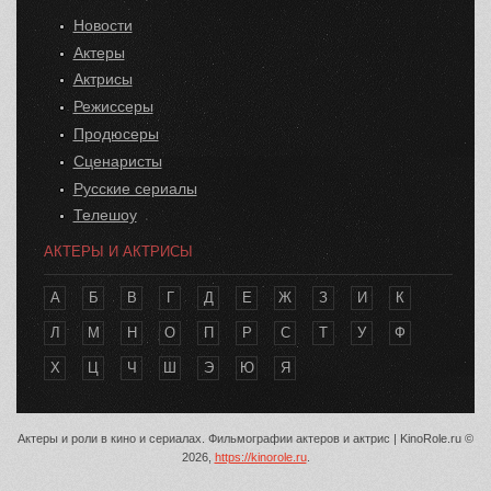
Новости
Актеры
Актрисы
Режиссеры
Продюсеры
Сценаристы
Русские сериалы
Телешоу
АКТЕРЫ И АКТРИСЫ
А
Б
В
Г
Д
Е
Ж
З
И
К
Л
М
Н
О
П
Р
С
Т
У
Ф
Х
Ц
Ч
Ш
Э
Ю
Я
Актеры и роли в кино и сериалах. Фильмографии актеров и актрис | KinoRole.ru ©
2026,
https://kinorole.ru
.