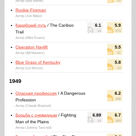
Актер (Bob Martin)
52
Rookie Fireman
Актер (Joe Blake)
Карибский путь
/ The Cariboo
6.1
5.9
14
273
Trail
Актер (Mike Evans)
Operation Haylift
5.5
Актер (Bill Masters)
31
Blue Grass of Kentucky
5.8
Актер (Lin McIvor)
13
1949
Опасная профессия
/ A Dangerous
6.2
258
Profession
Актер (Claude Brackett)
Борьба с очевидным
/ Fighting
6.89
6.7
14
263
Man of the Plains
Актер (Johnny Tancred)