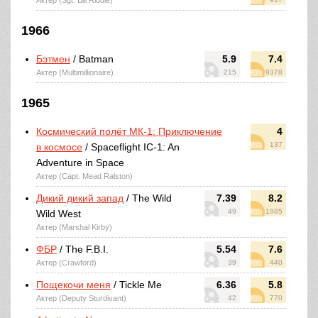
Актер (Sgt. Bill Riddle)
1966
Бэтмен
/ Batman
5.9
7.4
Актер (Multimillionaire)
215
9378
1965
Космический полёт МК-1: Приключение
4
137
в космосе
/ Spaceflight IC-1: An
Adventure in Space
Актер (Capt. Mead Ralston)
Дикий дикий запад
/ The Wild
7.39
8.2
49
1985
Wild West
Актер (Marshal Kirby)
ФБР
/ The F.B.I.
5.54
7.6
Актер (Crawford)
39
440
Пощекочи меня
/ Tickle Me
6.36
5.8
Актер (Deputy Sturdivant)
42
770