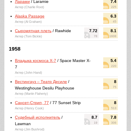
Ларами
/ Laramie
7.4
Актер (Charlie Root)
225
Alaska Passage
6.3
Актер (Al Graham)
45
Сыромятная плеть
/ Rawhide
7.72
8.1
Актер (Tom Bickle)
78
1608
1958
Владыка космоса X-7
/ Space Master X-
5.4
220
7
Актер (John Hand)
Вестингауз – Театр Десиле
/
8
75
Westinghouse Desilu Playhouse
Актер (Martin Flaherty)
Сансет-Стрип, 77
/ 77 Sunset Strip
8
Актер (Henry Cook)
513
Судебный исполнитель
/
8.7
7.8
19
306
Lawman
Актер (Jim Bushrod)