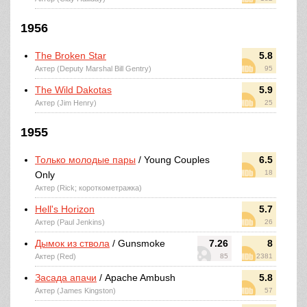
1956
The Broken Star
5.8
Актер (Deputy Marshal Bill Gentry)
95
The Wild Dakotas
5.9
Актер (Jim Henry)
25
1955
Только молодые пары
/ Young Couples
6.5
18
Only
Актер (Rick; короткометражка)
Hell's Horizon
5.7
Актер (Paul Jenkins)
26
Дымок из ствола
/ Gunsmoke
7.26
8
Актер (Red)
85
2381
Засада апачи
/ Apache Ambush
5.8
Актер (James Kingston)
57