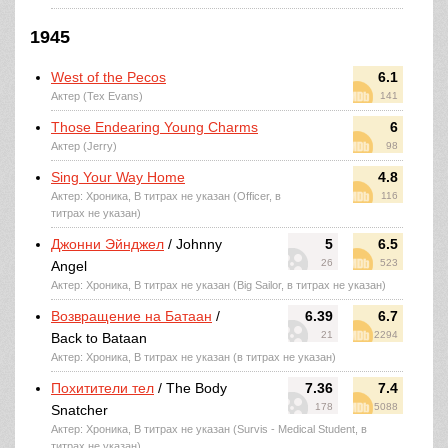
1945
West of the Pecos
6.1
Актер (Tex Evans)
141
Those Endearing Young Charms
6
Актер (Jerry)
98
Sing Your Way Home
4.8
Актер: Хроника, В титрах не указан (Officer, в
116
титрах не указан)
Джонни Эйнджел
/ Johnny
5
6.5
26
523
Angel
Актер: Хроника, В титрах не указан (Big Sailor, в титрах не указан)
Возвращение на Батаан
/
6.39
6.7
21
2294
Back to Bataan
Актер: Хроника, В титрах не указан (в титрах не указан)
Похитители тел
/ The Body
7.36
7.4
178
5088
Snatcher
Актер: Хроника, В титрах не указан (Survis - Medical Student, в
титрах не указан)