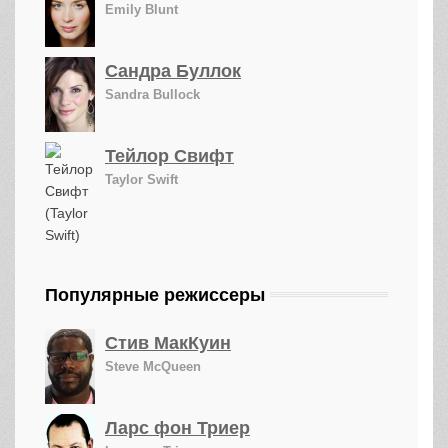
Emily Blunt
Сандра Буллок
Sandra Bullock
Тейлор Свифт
Taylor Swift
Популярные режиссеры
Стив МакКуин
Steve McQueen
Ларс фон Триер