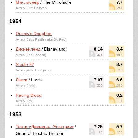
Миллионер
/ The Millionaire
7.7
Актер (Clint Halloran)
251
1954
Outlaw's Daughter
Актер (Jess Raidley aka Big Red)
Диснейленд
/ Disneyland
8.14
8.4
Актер (Joe Carlson)
296
854
Studio 57
8.7
Актер (Rick Thompson)
80
Лэсси
/ Lassie
7.07
6.6
Актер (Jack)
266
1389
Racing Blood
8.2
Актер (Tex)
11
1953
Театр «Дженерал Электрик»
/
7.25
5.7
20
158
General Electric Theater