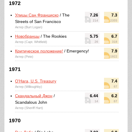
1972
Улицы Сан Франциско
/ The
7.26
7.3
214
2355
Streets of San Francisco
Актер (Burt Logan)
Новобранцы
/ The Rookies
5.75
6.7
Актер (Capt. Whitfield)
26
318
Критическое положение!
/ Emergency!
7.9
Актер (Pete)
1922
1971
O'Hara, U.S. Treasury
7.4
Актер (Willoughby)
67
Скандальный Джон
/
6.44
6.2
14
67
Scandalous John
Актер (Sheriff Hart)
1970