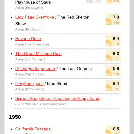
12
130
Playhouse of Stars
Актер (Ed Sawyer)
Шоу Рэда Скелтона
/ The Red Skelton
7.9
456
Show
Актер (Kit Carson)
Havana Rose
6.4
Актер (Tex Thompson)
9
The Great Missouri Raid
6.3
Актер (Jim Younger)
77
Последний форпост
/ The Last Outpost
5.9
Актер (Sgt. Tucker)
228
Голубая кровь
/ Blue Blood
6.4
Актер (Bill Manning)
11
Screen Snapshots: Hopalong in Hoppy Land
(Билл Уильямс; короткометражка)
1950
California Passage
6.5