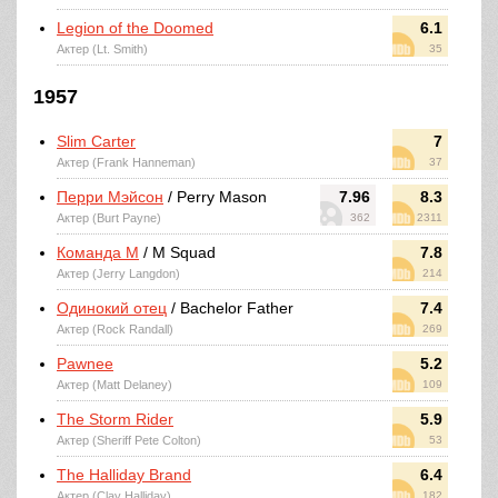
Legion of the Doomed
6.1
Актер (Lt. Smith)
35
1957
Slim Carter
7
Актер (Frank Hanneman)
37
Перри Мэйсон
/ Perry Mason
7.96
8.3
Актер (Burt Payne)
362
2311
Команда М
/ M Squad
7.8
Актер (Jerry Langdon)
214
Одинокий отец
/ Bachelor Father
7.4
Актер (Rock Randall)
269
Pawnee
5.2
Актер (Matt Delaney)
109
The Storm Rider
5.9
Актер (Sheriff Pete Colton)
53
The Halliday Brand
6.4
Актер (Clay Halliday)
182