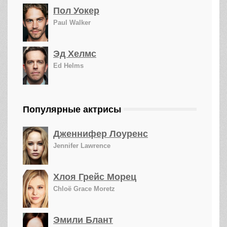
Пол Уокер
Paul Walker
Эд Хелмс
Ed Helms
Популярные актрисы
Дженнифер Лоуренс
Jennifer Lawrence
Хлоя Грейс Морец
Chloë Grace Moretz
Эмили Блант