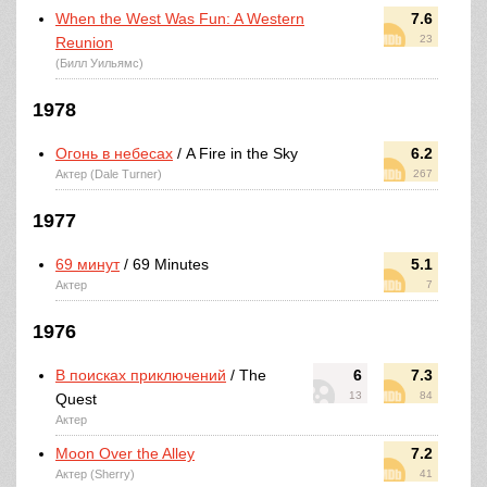
When the West Was Fun: A Western
7.6
23
Reunion
(Билл Уильямс)
1978
Огонь в небесах
/ A Fire in the Sky
6.2
Актер (Dale Turner)
267
1977
69 минут
/ 69 Minutes
5.1
Актер
7
1976
В поисках приключений
/ The
6
7.3
13
84
Quest
Актер
Moon Over the Alley
7.2
Актер (Sherry)
41