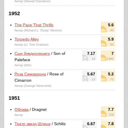
Актер (Stewart Davidson)
1952
The Pace That Thrills
5.6
Актер (Richard L. 'Dusty' Weston)
40
Torpedo Alley
5.9
Актер (Lt. Tom Graham)
94
Сын бледнолицего
/ Son of
7.17
7
19
1381
Paleface
Актер (Kirk)
Роза Симаррона
/ Rose of
5.67
5.2
13
71
Cimarron
Актер (George Newcomb)
1951
Облава
/ Dragnet
7.7
Актер
729
Театр звезд Шлица
/ Schlitz
6.67
7.8