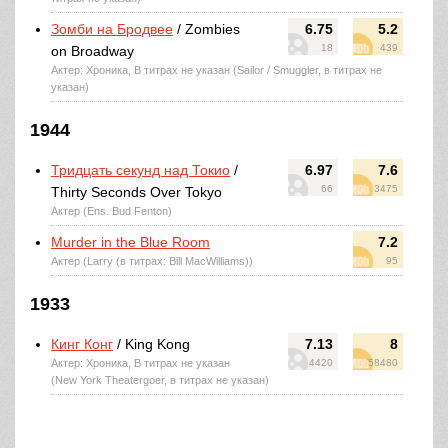
Зомби на Бродвее
/ Zombies
6.75
5.2
18
439
on Broadway
Актер: Хроника, В титрах не указан (Sailor / Smuggler, в титрах не
указан)
1944
Тридцать секунд над Токио
/
6.97
7.6
66
3475
Thirty Seconds Over Tokyo
Актер (Ens. Bud Fenton)
Murder in the Blue Room
7.2
Актер (Larry (в титрах: Bill MacWilliams))
95
1933
Кинг Конг
/ King Kong
7.13
8
Актер: Хроника, В титрах не указан
4420
58480
(New York Theatergoer, в титрах не указан)