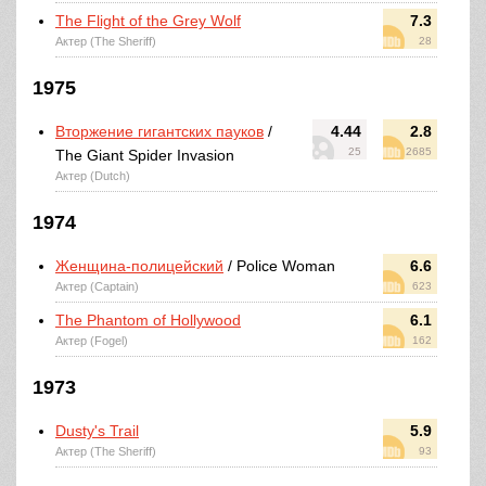
The Flight of the Grey Wolf
7.3
Актер (The Sheriff)
28
1975
Вторжение гигантских пауков
/
4.44
2.8
25
2685
The Giant Spider Invasion
Актер (Dutch)
1974
Женщина-полицейский
/ Police Woman
6.6
Актер (Captain)
623
The Phantom of Hollywood
6.1
Актер (Fogel)
162
1973
Dusty's Trail
5.9
Актер (The Sheriff)
93