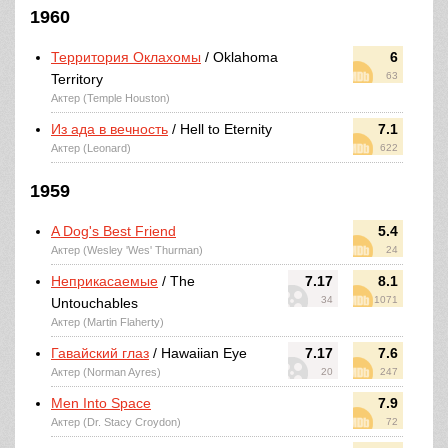
1960
Территория Оклахомы
/ Oklahoma
6
63
Territory
Актер (Temple Houston)
Из ада в вечность
/ Hell to Eternity
7.1
Актер (Leonard)
622
1959
A Dog's Best Friend
5.4
Актер (Wesley 'Wes' Thurman)
24
Неприкасаемые
/ The
7.17
8.1
34
1071
Untouchables
Актер (Martin Flaherty)
Гавайский глаз
/ Hawaiian Eye
7.17
7.6
Актер (Norman Ayres)
20
247
Men Into Space
7.9
Актер (Dr. Stacy Croydon)
72