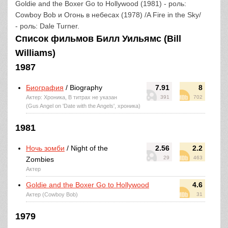
Goldie and the Boxer Go to Hollywood (1981) - роль:
Cowboy Bob и Огонь в небесах (1978) /A Fire in the Sky/
- роль: Dale Turner.
Список фильмов Билл Уильямс (Bill
Williams)
1987
Биография
/ Biography
7.91
8
Актер: Хроника, В титрах не указан
391
702
(Gus Angel on 'Date with the Angels', хроника)
1981
Ночь зомби
/ Night of the
2.56
2.2
29
463
Zombies
Актер
Goldie and the Boxer Go to Hollywood
4.6
Актер (Cowboy Bob)
31
1979