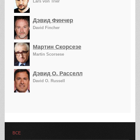
Lars von Trier
Дэвид Финчер
David Fincher
Мартин Скорсезе
Martin Scorsese
Дэвид О. Расселл
David O. Russell
ВСЕ