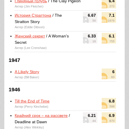
Глиняный голубь
/ The Clay Pigeon
6.4
Актер (Jim Fletcher)
272
История Страттона
/ The
6.67
7.1
50
1676
Stratton Story
Актер (Eddie Dibson)
Женский секрет
/ A Woman's
6.33
6.1
16
755
Secret
Актер (Lee Crenshaw)
1947
A Likely Story
6
Актер (Bill Baker)
60
1946
Till the End of Time
6.8
Актер (Perry Kincheloe)
598
Крайний срок – на рассвете
/
6.21
6.9
44
870
Deadline at Dawn
Актер (Alex Winkley)