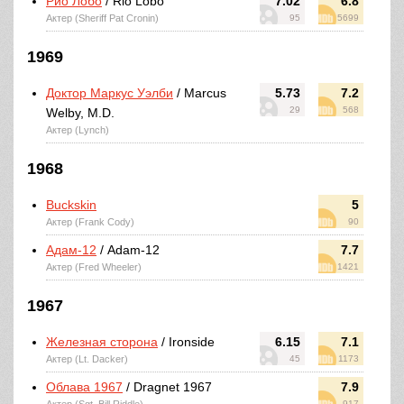
Рио Лобо
/ Rio Lobo
7.02
6.8
Актер (Sheriff Pat Cronin)
95
5699
1969
Доктор Маркус Уэлби
/ Marcus
5.73
7.2
29
568
Welby, M.D.
Актер (Lynch)
1968
Buckskin
5
Актер (Frank Cody)
90
Адам-12
/ Adam-12
7.7
Актер (Fred Wheeler)
1421
1967
Железная сторона
/ Ironside
6.15
7.1
Актер (Lt. Dacker)
45
1173
Облава 1967
/ Dragnet 1967
7.9
917