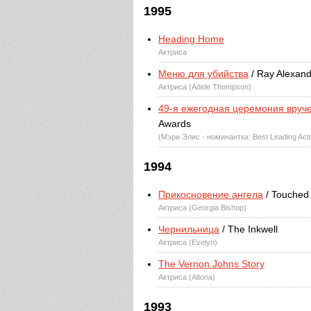
1995
Heading Home
Актриса
Меню для убийства
/ Ray Alexand
Актриса (Adele Thompson)
49-я ежегодная церемония вруч
Awards
(Мэри Элис - номинантка: Best Leading Actr
1994
Прикосновение ангела
/ Touched 
Актриса (Georgia Bishop)
Чернильница
/ The Inkwell
Актриса (Evelyn)
The Vernon Johns Story
Актриса (Altona)
1993