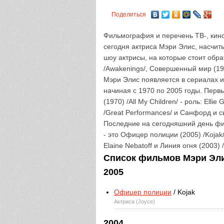
Поделиться
Фильмография и перечень ТВ-, кино
сегодня актриса Мэри Элис, насчит
шоу актрисы, на которые стоит обр
/Awakenings/, Совершенный мир (1993)
Мэри Элис появляется в сериалах и 
начиная с 1970 по 2005 годы. Перв
(1970) /All My Children/ - роль: Ell
/Great Performances/ и Санфорд и сын
Последние на сегодняшний день фи
- это Офицер полиции (2005) /Kojak/
Elaine Nebatoff и Линия огня (2003) /
Список фильмов Мэри Элис
2005
Офицер полиции
/ Kojak
Актриса (Joyce)
2004