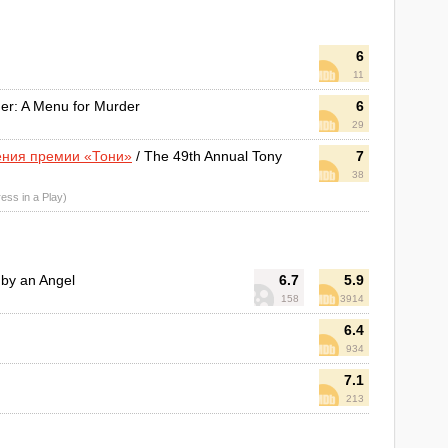
6
11
er: A Menu for Murder
6
29
ения премии «Тони»
/ The 49th Annual Tony
7
38
ess in a Play)
by an Angel
6.7
5.9
158
3914
6.4
934
7.1
213