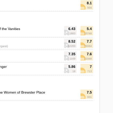
8.1
504
 the Vanities
6.43
5.4
1883
15748
8.52
7.7
rgaret)
62263
76064
7.35
7.6
1169
21048
Anger
5.86
7
18
713
he Women of Brewster Place
7.5
601