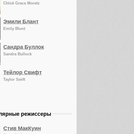
Chloë Grace Moretz
Эмили Блант
Emily Blunt
Сандра Буллок
Sandra Bullock
Тейлор Свифт
Taylor Swift
лярные режиссеры
Стив МакКуин