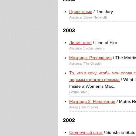
Присяжные
/ The Jury
Актриса (Elaine Nebatoff)
2003
Линия огня
/ Line of Fire
Актриса (Jackie Simon)
Матрица: Революция
/ The Matrix
Актриса (The Oracle)
То, что я хочу, чтобы мои слова 
тюрьмы строгого режима
/ What I
Inside a Women's Max...
(Мэри Элис)
Матрица 3: Революция
/ Matrix R
Актер (The Oracle)
2002
Солнечный штат
/ Sunshine State