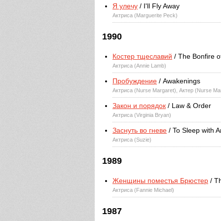
Я улечу
/ I'll Fly Away
Актриса (Marguerite Peck)
1990
Костер тщеславий
/ The Bonfire of
Актриса (Annie Lamb)
Пробуждение
/ Awakenings
Актриса (Nurse Margaret), Актер (Nurse Ma
Закон и порядок
/ Law & Order
Актриса (Virginia Bryan)
Заснуть во гневе
/ To Sleep with 
Актриса (Suzie)
1989
Женщины поместья Брюстер
/ T
Актриса (Fannie Michael)
1987