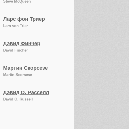
Steve McQueen
Ларс фон Триер
Lars von Trier
Дэвид Финчер
David Fincher
Мартин Скорсезе
Martin Scorsese
Дэвид О. Расселл
David O. Russell