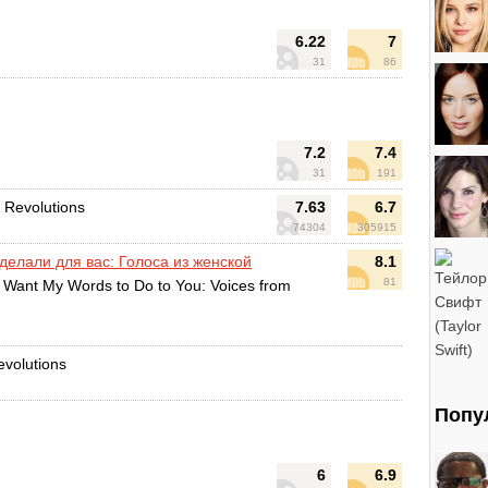
6.22
7
31
86
7.2
7.4
31
191
 Revolutions
7.63
6.7
74304
305915
сделали для вас: Голоса из женской
8.1
81
 Want My Words to Do to You: Voices from
evolutions
Попу
6
6.9