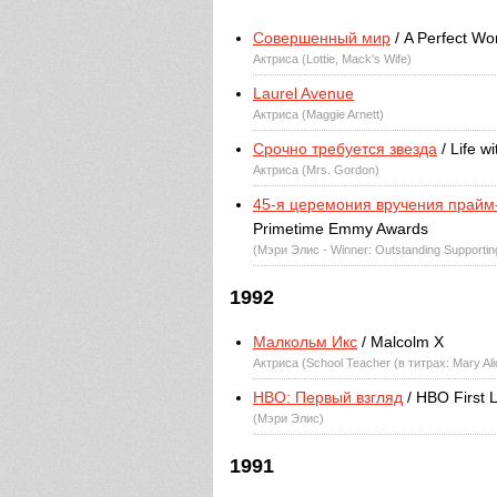
Совершенный мир
/ A Perfect Wo
Актриса (Lottie, Mack's Wife)
Laurel Avenue
Актриса (Maggie Arnett)
Срочно требуется звезда
/ Life w
Актриса (Mrs. Gordon)
45-я церемония вручения прай
Primetime Emmy Awards
(Мэри Элис - Winner: Outstanding Supportin
1992
Малкольм Икс
/ Malcolm X
Актриса (School Teacher (в титрах: Mary Ali
HBO: Первый взгляд
/ HBO First 
(Мэри Элис)
1991