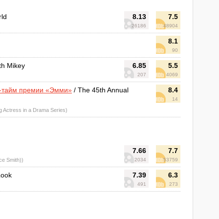
rld
8.13
7.5
26186
48904
8.1
90
ith Mikey
6.85
5.5
207
4069
м-тайм премии «Эмми»
/ The 45th Annual
8.4
14
g Actress in a Drama Series)
7.66
7.7
ce Smith))
2034
53759
Look
7.39
6.3
491
273