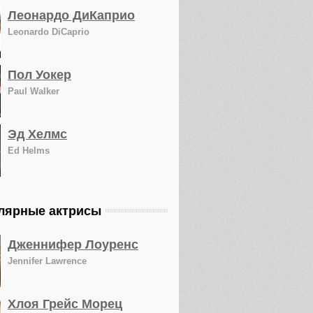
Леонардо ДиКаприо
Leonardo DiCaprio
Пол Уокер
Paul Walker
Эд Хелмс
Ed Helms
лярные актрисы
Дженнифер Лоуренс
Jennifer Lawrence
Хлоя Грейс Морец