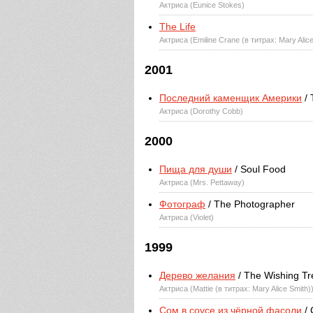
Актриса (Eunice Stokes)
The Life
Актриса (Emiline Crane (в титрах: Mary Ali
2001
Последний каменщик Америки
/ 
Актриса (Dorothy Cobb)
2000
Пища для души
/ Soul Food
Актриса (Mrs. Pettaway)
Фотограф
/ The Photographer
Актриса (Violet)
1999
Дерево желания
/ The Wishing Tr
Актриса (Mattie (в титрах: Mary Alice Smith)
Сом в соусе из чёрной фасоли
/ 