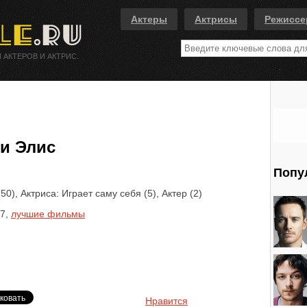
Актеры
Актрисы
Режисс
 АКТЕРОВ И АКТРИС.
и Элис
Попу
50), Актриса: Играет саму себя (5), Актер (2)
7,
лучшие фильмы
Нравится