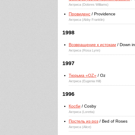
Актриса (Dolores Williams)
Провиденс
/ Providence
Актриса (Abby Franklin)
1998
Возвращение к истокам
/ Down in
Актриса (Rosa Lynn)
1997
Тюрьма «ОZ»
/ Oz
Актриса (Eugenia Hill)
1996
Косби
/ Cosby
Актриса (Loretta)
Постель из роз
/ Bed of Roses
Актриса (Alice)