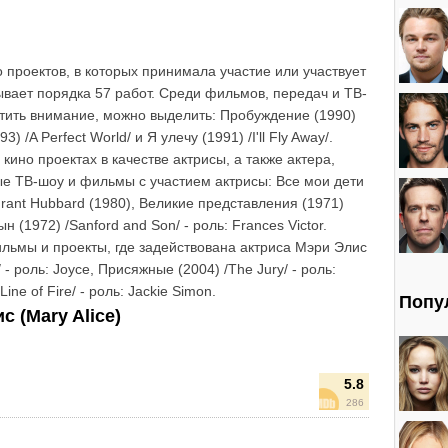
 проектов, в которых принимала участие или участвует
ывает порядка 57 работ. Среди фильмов, передач и ТВ-
атить внимание, можно выделить: Пробуждение (1990)
 /A Perfect World/ и Я улечу (1991) /I'll Fly Away/.
кино проектах в качестве актрисы, а также актера,
ые ТВ-шоу и фильмы с участием актрисы: Все мои дети
ie Grant Hubbard (1980), Великие представления (1971)
 (1972) /Sanford and Son/ - роль: Frances Victor.
льмы и проекты, где задействована актриса Мэри Элис
 - роль: Joyce, Присяжные (2004) /The Jury/ - роль:
Line of Fire/ - роль: Jackie Simon.
Попу
 (Mary Alice)
5.8
286