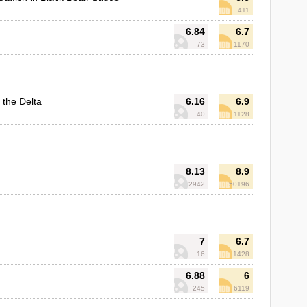
411
6.84
6.7
73
1170
 the Delta
6.16
6.9
40
1128
8.13
8.9
2942
50196
7
6.7
16
1428
6.88
6
245
6119