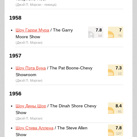
(Джэй П. Морган - певица)
1958
Шоу Гарри Мура
/ The Garry
7.8
7
14
74
Moore Show
(Джэй П. Морган)
1957
Шоу Пэта Буна
/ The Pat Boone-Chevy
7.3
12
Showroom
(Джэй П. Морган)
1956
Шоу Дины Шор
/ The Dinah Shore Chevy
8.4
91
Show
(Джэй П. Морган)
Шоу Стива Аллена
/ The Steve Allen
7.8
127
Show