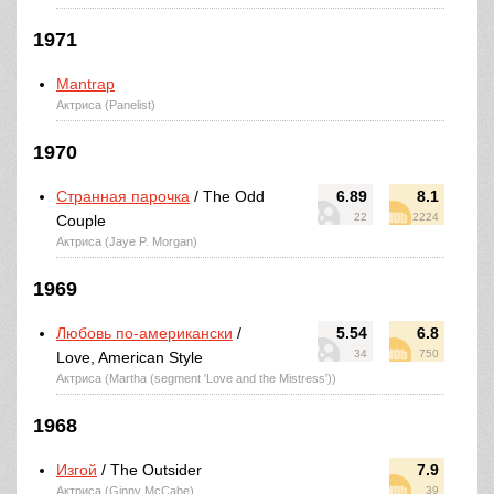
1971
Mantrap
Актриса (Panelist)
1970
Странная парочка
/ The Odd
6.89
8.1
22
2224
Couple
Актриса (Jaye P. Morgan)
1969
Любовь по-американски
/
5.54
6.8
34
750
Love, American Style
Актриса (Martha (segment 'Love and the Mistress'))
1968
Изгой
/ The Outsider
7.9
Актриса (Ginny McCabe)
39