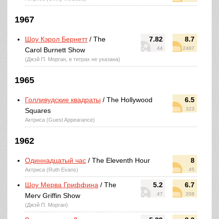
1967
Шоу Кэрол Бернетт
/ The
7.82
8.7
44
2487
Carol Burnett Show
(Джэй П. Морган, в титрах не указана)
1965
Голливудские квадраты
/ The Hollywood
6.5
323
Squares
Актриса (Guest Appearance)
1962
Одиннадцатый час
/ The Eleventh Hour
8
Актриса (Ruth Evans)
45
Шоу Мерва Гриффина
/ The
5.2
6.7
47
208
Merv Griffin Show
(Джэй П. Морган)