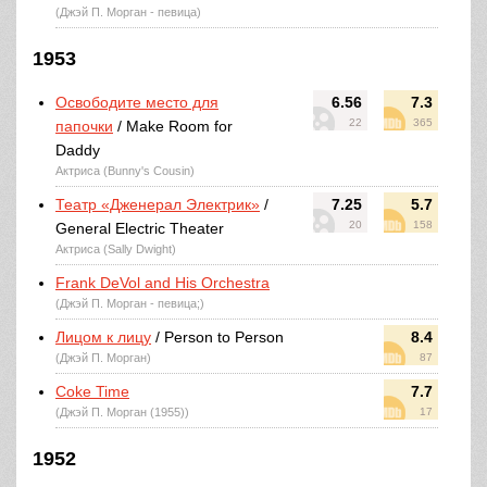
(Джэй П. Морган - певица)
1953
Освободите место для
6.56
7.3
22
365
папочки
/ Make Room for
Daddy
Актриса (Bunny's Cousin)
Театр «Дженерал Электрик»
/
7.25
5.7
20
158
General Electric Theater
Актриса (Sally Dwight)
Frank DeVol and His Orchestra
(Джэй П. Морган - певица;)
Лицом к лицу
/ Person to Person
8.4
(Джэй П. Морган)
87
Coke Time
7.7
(Джэй П. Морган (1955))
17
1952