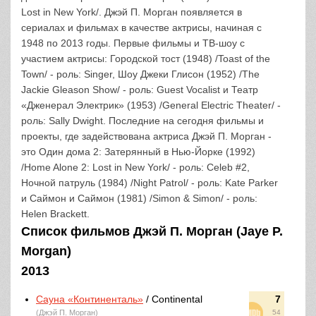
Lost in New York/. Джэй П. Морган появляется в
сериалах и фильмах в качестве актрисы, начиная с
1948 по 2013 годы. Первые фильмы и ТВ-шоу с
участием актрисы: Городской тост (1948) /Toast of the
Town/ - роль: Singer, Шоу Джеки Глисон (1952) /The
Jackie Gleason Show/ - роль: Guest Vocalist и Театр
«Дженерал Электрик» (1953) /General Electric Theater/ -
роль: Sally Dwight. Последние на сегодня фильмы и
проекты, где задействована актриса Джэй П. Морган -
это Один дома 2: Затерянный в Нью-Йорке (1992)
/Home Alone 2: Lost in New York/ - роль: Celeb #2,
Ночной патруль (1984) /Night Patrol/ - роль: Kate Parker
и Саймон и Саймон (1981) /Simon & Simon/ - роль:
Helen Brackett.
Список фильмов Джэй П. Морган (Jaye P.
Morgan)
2013
Сауна «Континенталь»
/ Continental
7
(Джэй П. Морган)
54