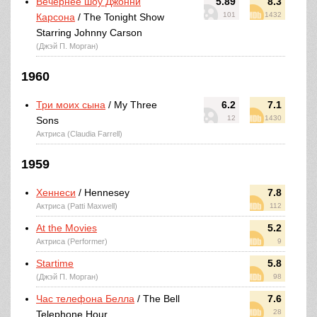
Вечернее шоу Джонни
5.89
8.3
101
1432
Карсона
/ The Tonight Show
Starring Johnny Carson
(Джэй П. Морган)
1960
Три моих сына
/ My Three
6.2
7.1
12
1430
Sons
Актриса (Claudia Farrell)
1959
Хеннеси
/ Hennesey
7.8
Актриса (Patti Maxwell)
112
At the Movies
5.2
Актриса (Performer)
9
Startime
5.8
(Джэй П. Морган)
98
Час телефона Белла
/ The Bell
7.6
28
Telephone Hour