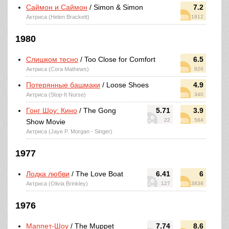
Саймон и Саймон
/ Simon & Simon
7.2
Актриса (Helen Brackett)
1812
1980
Слишком тесно
/ Too Close for Comfort
6.5
Актриса (Cora Mathews)
826
Потерянные башмаки
/ Loose Shoes
4.9
Актриса (Stop-It Nurse)
340
Гонг Шоу: Кино
/ The Gong
5.71
3.9
22
584
Show Movie
Актриса (Jaye P. Morgan - Singer)
1977
Лодка любви
/ The Love Boat
6.41
6
Актриса (Olivia Brinkley)
127
3838
1976
Маппет-Шоу
/ The Muppet
7.74
8.6