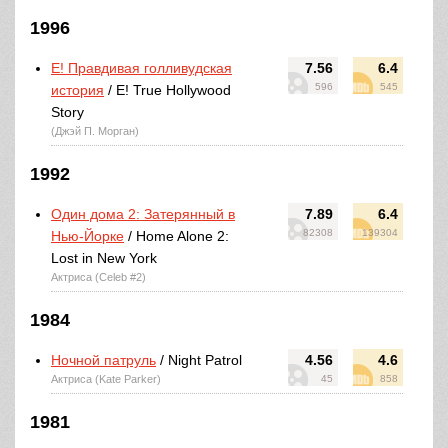
1996
E! Правдивая голливудская
7.56
6.4
596
545
история
/ E! True Hollywood
Story
(Джэй П. Морган)
1992
Один дома 2: Затерянный в
7.89
6.4
82308
139304
Нью-Йорке
/ Home Alone 2:
Lost in New York
Актриса (Celeb #2)
1984
Ночной патруль
/ Night Patrol
4.56
4.6
Актриса (Kate Parker)
45
858
1981