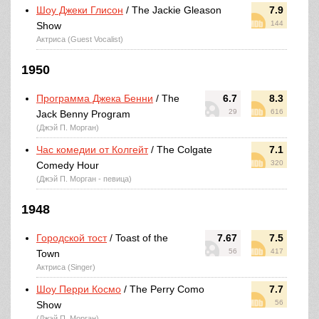
Шоу Джеки Глисон
/ The Jackie Gleason
7.9
144
Show
Актриса (Guest Vocalist)
1950
Программа Джека Бенни
/ The
6.7
8.3
29
616
Jack Benny Program
(Джэй П. Морган)
Час комедии от Колгейт
/ The Colgate
7.1
320
Comedy Hour
(Джэй П. Морган - певица)
1948
Городской тост
/ Toast of the
7.67
7.5
56
417
Town
Актриса (Singer)
Шоу Перри Космо
/ The Perry Como
7.7
56
Show
(Джэй П. Морган)