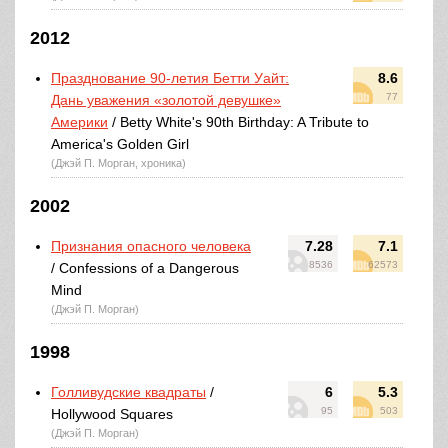
2012
Празднование 90-летия Бетти Уайт:
8.6
77
Дань уважения «золотой девушке»
Америки
/ Betty White's 90th Birthday: A Tribute to
America's Golden Girl
(Джэй П. Морган, хроника)
2002
Признания опасного человека
7.28
7.1
8536
62573
/ Confessions of a Dangerous
Mind
(Джэй П. Морган)
1998
Голливудские квадраты
/
6
5.3
95
503
Hollywood Squares
(Джэй П. Морган)