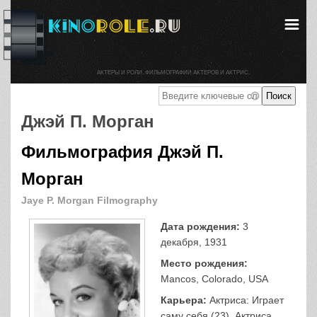
АКТЕРЫ И РОЛИ. ФИЛЬМОГРАФИИ АКТЕРОВ И АКТРИС.
Джэй П. Морган
Фильмография Джэй П.
Морган
Jaye P. Morgan Filmography
Дата рождения:
3
декабря, 1931
Место рождения:
Mancos, Colorado, USA
Карьера:
Актриса: Играет
саму себя (23), Актриса