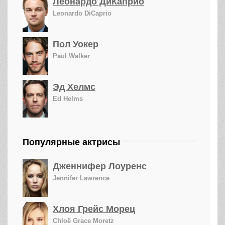
Леонардо ДиКаприо
Leonardo DiCaprio
Пол Уокер
Paul Walker
Эд Хелмс
Ed Helms
Популярные актрисы
Дженнифер Лоуренс
Jennifer Lawrence
Хлоя Грейс Морец
Chloë Grace Moretz