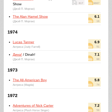
617
9667
Show
(Джэй П. Морган)
The Alan Hamel Show
6.1
(Джэй П. Морган)
16
1974
Lucas Tanner
6.9
Актриса (Judy Farrell)
51
Дина!
/ Dinah!
7.1
(Джэй П. Морган)
98
1973
The All-American Boy
5.8
Актриса (Magda)
74
1972
Adventures of Nick Carter
7.2
Актриса (Plush Horse Singer)
56