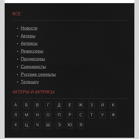
ВСЕ
Новости
Актеры
Актрисы
Режиссеры
Продюсеры
Сценаристы
Русские сериалы
Телешоу
АКТЕРЫ И АКТРИСЫ
А
Б
В
Г
Д
Е
Ж
З
И
К
Л
М
Н
О
П
Р
С
Т
У
Ф
Х
Ц
Ч
Ш
Э
Ю
Я