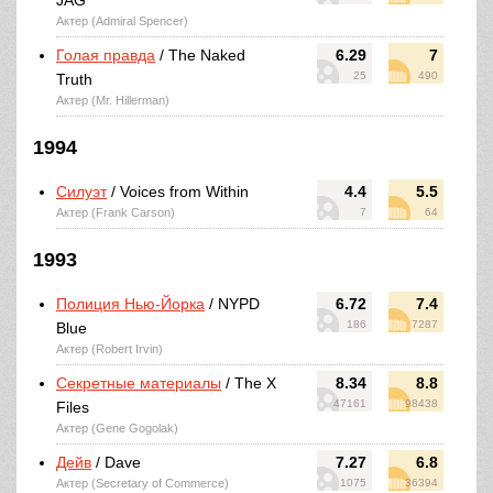
JAG
Актер (Admiral Spencer)
Голая правда
/ The Naked
6.29
7
25
490
Truth
Актер (Mr. Hillerman)
1994
Силуэт
/ Voices from Within
4.4
5.5
Актер (Frank Carson)
7
64
1993
Полиция Нью-Йорка
/ NYPD
6.72
7.4
186
7287
Blue
Актер (Robert Irvin)
Секретные материалы
/ The X
8.34
8.8
47161
98438
Files
Актер (Gene Gogolak)
Дейв
/ Dave
7.27
6.8
Актер (Secretary of Commerce)
1075
36394