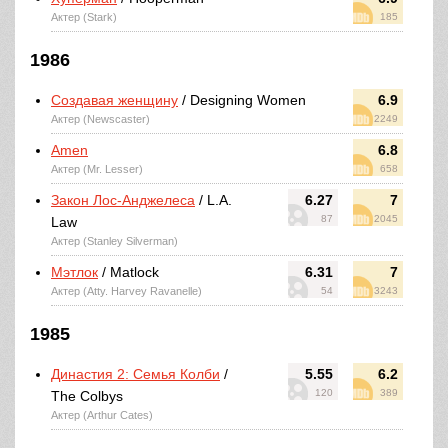
Актер (Stark)
185
1986
Создавая женщину
/ Designing Women
6.9
Актер (Newscaster)
2249
Amen
6.8
Актер (Mr. Lesser)
658
Закон Лос-Анджелеса
/ L.A.
6.27
7
87
2045
Law
Актер (Stanley Silverman)
Мэтлок
/ Matlock
6.31
7
Актер (Atty. Harvey Ravanelle)
54
3243
1985
Династия 2: Семья Колби
/
5.55
6.2
120
389
The Colbys
Актер (Arthur Cates)