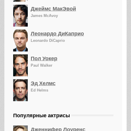
Джеймс МакЭвой
James McAvoy
Леонардо ДиКаприо
Leonardo DiCaprio
Пол Уокер
Paul Walker
Эд Хелмс
Ed Helms
Популярные актрисы
Дженнифер Лоуренс