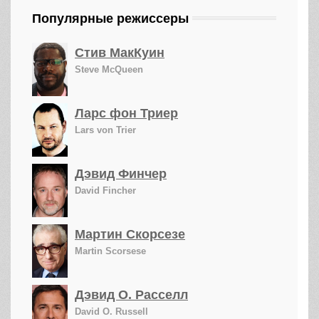
Популярные режиссеры
Стив МакКуин
Steve McQueen
Ларс фон Триер
Lars von Trier
Дэвид Финчер
David Fincher
Мартин Скорсезе
Martin Scorsese
Дэвид О. Расселл
David O. Russell