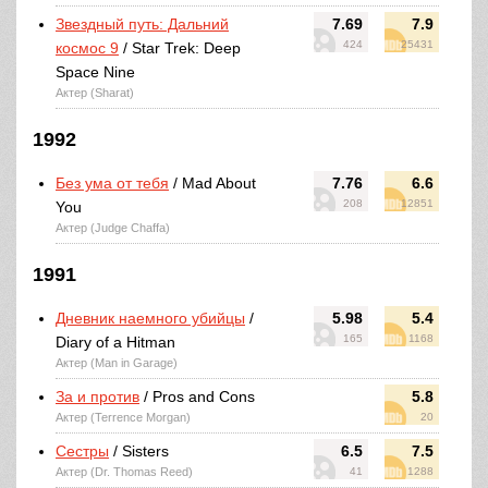
Звездный путь: Дальний
7.69
7.9
424
25431
космос 9
/ Star Trek: Deep
Space Nine
Актер (Sharat)
1992
Без ума от тебя
/ Mad About
7.76
6.6
208
12851
You
Актер (Judge Chaffa)
1991
Дневник наемного убийцы
/
5.98
5.4
165
1168
Diary of a Hitman
Актер (Man in Garage)
За и против
/ Pros and Cons
5.8
Актер (Terrence Morgan)
20
Сестры
/ Sisters
6.5
7.5
Актер (Dr. Thomas Reed)
41
1288