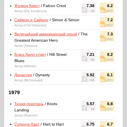
Фэлкон Крест
/ Falcon Crest
7.38
6.2
Актер (Eric Kenderson)
45
1672
Саймон и Саймон
/ Simon & Simon
7.2
Актер (Chef Sebastian)
1812
Величайший американский герой
/ The
7.3
2351
Greatest American Hero
Актер (Simpson)
Блюз Хилл-стрит
/ Hill Street
7.21
8.2
86
3529
Blues
Актер (Minister)
Династия
/ Dynasty
5.92
6.1
Актер (Bill Rockwell)
768
3371
1979
Тихая пристань
/ Knots
5.57
6.8
39
1221
Landing
Актер (Pearson)
Супруги Харт
/ Hart to Hart
6.75
6.7