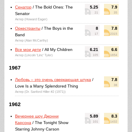
Сенатор
/ The Bold Ones: The
5.25
7.9
21
35
Senator
Актер (Howard Eager)
Оркестранты
/ The Boys in the
8
7.8
17
2315
Band
Актер (Alan McCarthy)
Все мои дети
/ All My Children
6.21
6.6
Актер (Lincoln 'Linc' Tyler)
105
1654
1967
Любовь – это очень сверкающая штука
/
7.8
38
Love Is a Many Splendored Thing
Актер (Dr. Sanford Hiller #2 (1971))
1962
Вечернее шоу Джонни
5.89
8.3
101
1432
Карсона
/ The Tonight Show
Starring Johnny Carson