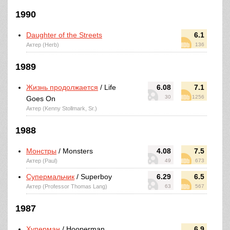
1990
Daughter of the Streets
6.1
Актер (Herb)
136
1989
Жизнь продолжается
/ Life
6.08
7.1
30
1256
Goes On
Актер (Kenny Stollmark, Sr.)
1988
Монстры
/ Monsters
4.08
7.5
Актер (Paul)
49
673
Супермальчик
/ Superboy
6.29
6.5
Актер (Professor Thomas Lang)
63
567
1987
Хуперман
/ Hooperman
6.9