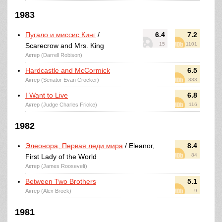
1983
Пугало и миссис Кинг
/
6.4
7.2
15
1101
Scarecrow and Mrs. King
Актер (Darrell Robison)
Hardcastle and McCormick
6.5
Актер (Senator Evan Crocker)
883
I Want to Live
6.8
Актер (Judge Charles Fricke)
116
1982
Элеонора, Первая леди мира
/ Eleanor,
8.4
84
First Lady of the World
Актер (James Roosevelt)
Between Two Brothers
5.1
Актер (Alex Brock)
9
1981