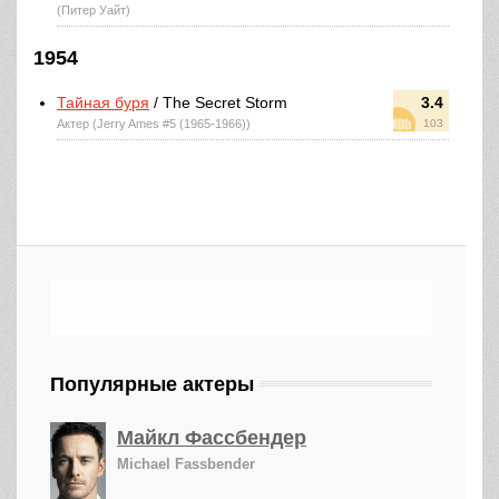
(Питер Уайт)
1954
Тайная буря
/ The Secret Storm
3.4
Актер (Jerry Ames #5 (1965-1966))
103
Популярные актеры
Майкл Фассбендер
Michael Fassbender