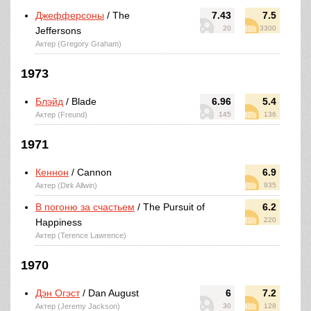
Джефферсоны
/ The
7.43
7.5
20
3300
Jeffersons
Актер (Gregory Graham)
1973
Блэйд
/ Blade
6.96
5.4
Актер (Freund)
145
136
1971
Кеннон
/ Cannon
6.9
Актер (Dirk Allwin)
935
В погоню за счастьем
/ The Pursuit of
6.2
220
Happiness
Актер (Terence Lawrence)
1970
Дэн Огэст
/ Dan August
6
7.2
Актер (Jeremy Jackson)
30
128