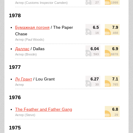
Актер (Customs Inspector Camden)
27
1999
1978
Бумажная погоня
/ The Paper
6.5
7.9
16
468
Chase
Актер (Paul Woods)
Даллас
/ Dallas
6.04
6.9
Актер (Breslin)
593
6878
1977
Лу Грант
/ Lou Grant
6.27
7.1
Актер
30
765
1976
The Feather and Father Gang
6.8
Актер (Steve)
29
1975