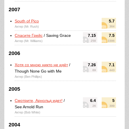
2007
South of Pico
5.7
Актер (Mr. Rush)
364
Спасите Грейс
/ Saving Grace
7.15
7.5
Актер (Mr. Williams)
258
3396
2006
Хотя со мною никто не идёт
/
7.26
7.1
69
443
Though None Go with Me
Актер (Ben Phillips)
2005
Смотрите, Арнольд идет!
/
6.4
5
26
399
See Arnold Run
Актер (Bob White)
2004