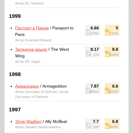
Актер (Dr. Soames)
1999
Паспорт в Париж
/ Passport to
6.66
5
7590
3228
Paris
Актер (Grandpa Edward)
Западное крыло
/ The West
8.17
8.8
274
33526
Wing
Актер (Mr. Gage)
1998
Армагеддон
/ Armageddon
7.87
6.6
Актер (Secretary of Defense), Актер
82812
265335
(Secretary of Defense)
1997
Элли МакБил
/ Ally McBeal
7.7
6.8
Актер (Senator Harold Watkins)
528
19392