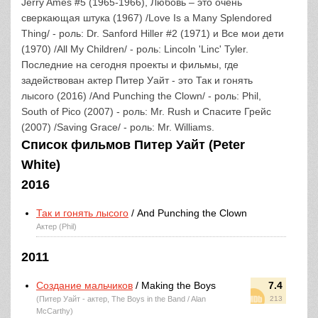
Jerry Ames #5 (1965-1966), Любовь – это очень
сверкающая штука (1967) /Love Is a Many Splendored
Thing/ - роль: Dr. Sanford Hiller #2 (1971) и Все мои дети
(1970) /All My Children/ - роль: Lincoln 'Linc' Tyler.
Последние на сегодня проекты и фильмы, где
задействован актер Питер Уайт - это Так и гонять
лысого (2016) /And Punching the Clown/ - роль: Phil,
South of Pico (2007) - роль: Mr. Rush и Спасите Грейс
(2007) /Saving Grace/ - роль: Mr. Williams.
Список фильмов Питер Уайт (Peter
White)
2016
Так и гонять лысого
/ And Punching the Clown
Актер (Phil)
2011
Создание мальчиков
/ Making the Boys
7.4
(Питер Уайт - актер, The Boys in the Band / Alan
213
McCarthy)