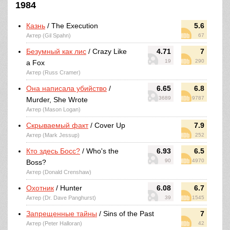
1984
Казнь
/ The Execution
5.6
Актер (Gil Spahn)
67
Безумный как лис
/ Crazy Like
4.71
7
19
290
a Fox
Актер (Russ Cramer)
Она написала убийство
/
6.65
6.8
3689
9787
Murder, She Wrote
Актер (Mason Logan)
Скрываемый факт
/ Cover Up
7.9
Актер (Mark Jessup)
252
Кто здесь Босс?
/ Who's the
6.93
6.5
90
4970
Boss?
Актер (Donald Crenshaw)
Охотник
/ Hunter
6.08
6.7
Актер (Dr. Dave Panghurst)
39
1545
Запрещенные тайны
/ Sins of the Past
7
Актер (Peter Halloran)
42