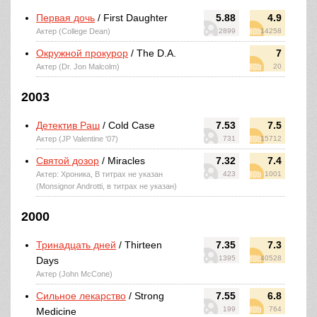
Первая дочь
/ First Daughter
5.88
4.9
Актер (College Dean)
2899
14258
Окружной прокурор
/ The D.A.
7
Актер (Dr. Jon Malcolm)
20
2003
Детектив Раш
/ Cold Case
7.53
7.5
Актер (JP Valentine '07)
731
15712
Святой дозор
/ Miracles
7.32
7.4
Актер: Хроника, В титрах не указан
423
1001
(Monsignor Androtti, в титрах не указан)
2000
Тринадцать дней
/ Thirteen
7.35
7.3
1395
40528
Days
Актер (John McCone)
Сильное лекарство
/ Strong
7.55
6.8
199
764
Medicine