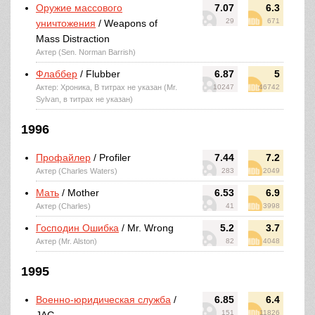
Оружие массового
7.07
6.3
29
671
уничтожения
/ Weapons of
Mass Distraction
Актер (Sen. Norman Barrish)
Флаббер
/ Flubber
6.87
5
Актер: Хроника, В титрах не указан (Mr.
10247
46742
Sylvan, в титрах не указан)
1996
Профайлер
/ Profiler
7.44
7.2
Актер (Charles Waters)
283
2049
Мать
/ Mother
6.53
6.9
Актер (Charles)
41
3998
Господин Ошибка
/ Mr. Wrong
5.2
3.7
Актер (Mr. Alston)
82
4048
1995
Военно-юридическая служба
/
6.85
6.4
151
11826