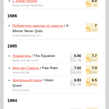
J. Edgar Hoover
6.5
Актер (Joseph McCarthy)
52
1986
Победитель никогда не сдается
/ A
7
143
Winner Never Quits
Актер (Nelson Gary Sr.)
1985
Уравнитель
/ The Equalizer
6.56
7.7
Актер (George Cook)
65
2271
Имя ему Смерть
/ Pale Rider
7.02
7.3
Актер (McGill)
1223
31980
Зрительный поиск
/ Vision
6.83
6.5
44
5541
Quest
Актер (Coach)
1984