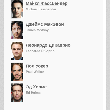
Майкл Фассбендер
Michael Fassbender
Джеймс МакЭвой
James McAvoy
Леонардо ДиКаприо
Leonardo DiCaprio
Пол Уокер
Paul Walker
Эд Хелмс
Ed Helms