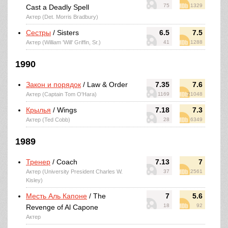
75
1329
Cast a Deadly Spell
Актер (Det. Morris Bradbury)
Сестры
/ Sisters
6.5
7.5
Актер (William 'Will' Griffin, Sr.)
41
1288
1990
Закон и порядок
/ Law & Order
7.35
7.6
Актер (Captain Tom O'Hara)
1169
21048
Крылья
/ Wings
7.18
7.3
Актер (Ted Cobb)
28
6349
1989
Тренер
/ Coach
7.13
7
Актер (University President Charles W.
37
2561
Kisley)
Месть Аль Капоне
/ The
7
5.6
18
92
Revenge of Al Capone
Актер