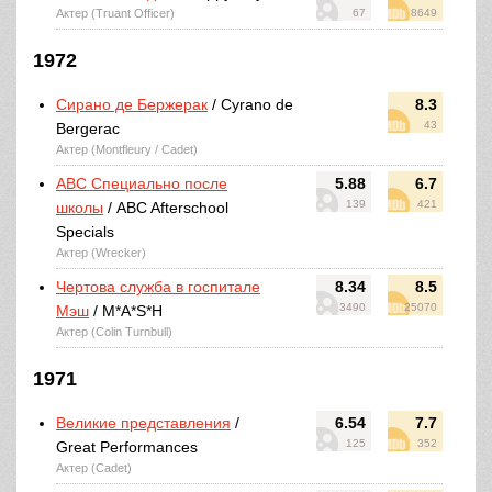
Актер (Truant Officer)
67
8649
1972
Сирано де Бержерак
/ Cyrano de
8.3
43
Bergerac
Актер (Montfleury / Cadet)
ABC Специально после
5.88
6.7
139
421
школы
/ ABC Afterschool
Specials
Актер (Wrecker)
Чертова служба в госпитале
8.34
8.5
3490
25070
Мэш
/ M*A*S*H
Актер (Colin Turnbull)
1971
Великие представления
/
6.54
7.7
125
352
Great Performances
Актер (Cadet)