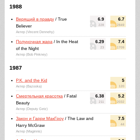
1988
Верящий в правду
/ True
6.9
6.7
228
2849
Believer
Актер (Vincent Dennehy)
Полуночная жара
/ In the Heat
6.29
7.4
23
1709
of the Night
Актер (Bob Pinkney)
1987
P.K. and the Kid
5
Актер (Bazooka)
120
Смертельная красотка
/ Fatal
6.38
5.2
211
2032
Beauty
Актер (Deputy Getz)
Закон и Гарри МакГроу
/ The Law and
7.5
44
Harry McGraw
Актер (Maginnis)