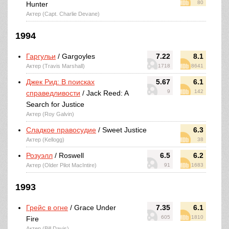
80
Hunter
Актер (Capt. Charlie Devane)
1994
Гаргульи
/ Gargoyles
7.22
8.1
Актер (Travis Marshall)
1718
8641
Джек Рид: В поисках
5.67
6.1
9
142
справедливости
/ Jack Reed: A
Search for Justice
Актер (Roy Galvin)
Сладкое правосудие
/ Sweet Justice
6.3
Актер (Kellogg)
38
Розуэлл
/ Roswell
6.5
6.2
Актер (Older Pilot MacIntire)
91
1683
1993
Грейс в огне
/ Grace Under
7.35
6.1
605
1810
Fire
Актер (Bill Davis)