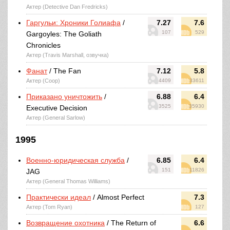
Актер (Detective Dan Fredricks)
Гаргульи: Хроники Голиафа
/
7.27
7.6
107
529
Gargoyles: The Goliath
Chronicles
Актер (Travis Marshall, озвучка)
Фанат
/ The Fan
7.12
5.8
Актер (Coop)
4409
33611
Приказано уничтожить
/
6.88
6.4
3525
35930
Executive Decision
Актер (General Sarlow)
1995
Военно-юридическая служба
/
6.85
6.4
151
11826
JAG
Актер (General Thomas Williams)
Практически идеал
/ Almost Perfect
7.3
Актер (Tom Ryan)
127
Возвращение охотника
/ The Return of
6.6