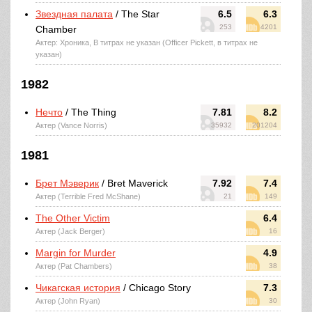
Звездная палата
/ The Star
6.5
6.3
253
4201
Chamber
Актер: Хроника, В титрах не указан (Officer Pickett, в титрах не
указан)
1982
Нечто
/ The Thing
7.81
8.2
Актер (Vance Norris)
35932
201204
1981
Брет Мэверик
/ Bret Maverick
7.92
7.4
Актер (Terrible Fred McShane)
21
149
The Other Victim
6.4
Актер (Jack Berger)
16
Margin for Murder
4.9
Актер (Pat Chambers)
38
Чикагская история
/ Chicago Story
7.3
Актер (John Ryan)
30