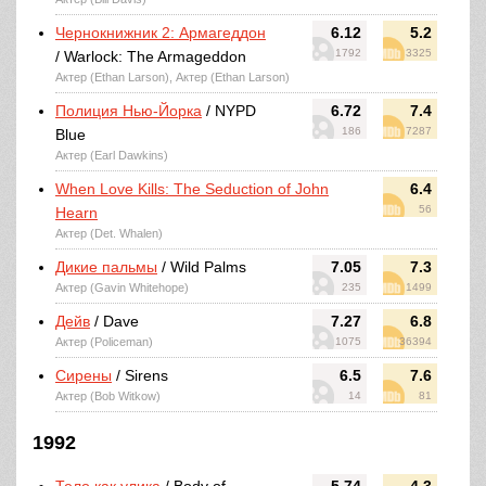
Чернокнижник 2: Армагеддон
6.12
5.2
1792
3325
/ Warlock: The Armageddon
Актер (Ethan Larson), Актер (Ethan Larson)
Полиция Нью-Йорка
/ NYPD
6.72
7.4
186
7287
Blue
Актер (Earl Dawkins)
When Love Kills: The Seduction of John
6.4
56
Hearn
Актер (Det. Whalen)
Дикие пальмы
/ Wild Palms
7.05
7.3
Актер (Gavin Whitehope)
235
1499
Дейв
/ Dave
7.27
6.8
Актер (Policeman)
1075
36394
Сирены
/ Sirens
6.5
7.6
Актер (Bob Witkow)
14
81
1992