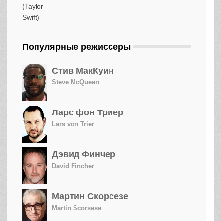
Популярные режиссеры
Стив МакКуин
Steve McQueen
Ларс фон Триер
Lars von Trier
Дэвид Финчер
David Fincher
Мартин Скорсезе
Martin Scorsese