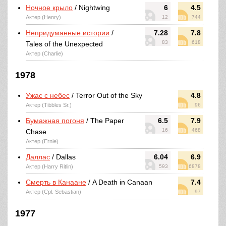
Ночное крыло
/ Nightwing
6
4.5
Актер (Henry)
12
744
Непридуманные истории
/
7.28
7.8
83
618
Tales of the Unexpected
Актер (Charlie)
1978
Ужас с небес
/ Terror Out of the Sky
4.8
Актер (Tibbles Sr.)
96
Бумажная погоня
/ The Paper
6.5
7.9
16
468
Chase
Актер (Ernie)
Даллас
/ Dallas
6.04
6.9
Актер (Harry Ritlin)
593
6878
Смерть в Канаане
/ A Death in Canaan
7.4
Актер (Cpl. Sebastian)
97
1977