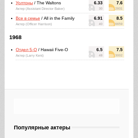
Уолтоны
/ The Waltons
6.33
7.6
Актер (Assistant Director Baker)
30
2931
Все в семье
/ All in the Family
6.91
8.5
Актер (Officer Harrison)
40
6659
1968
Отдел 5-O
/ Hawaii Five-O
6.5
7.5
Актер (Larry Kent)
48
3002
Популярные актеры