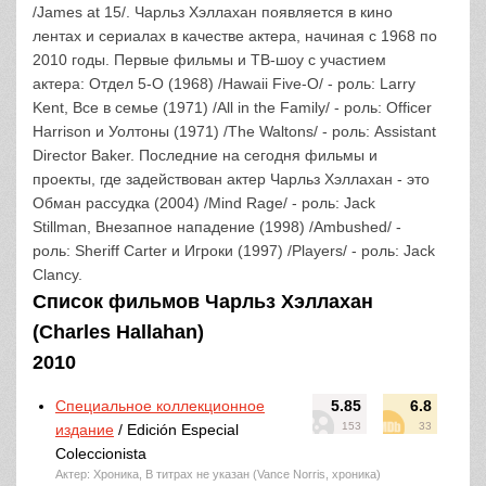
/James at 15/. Чарльз Хэллахан появляется в кино
лентах и сериалах в качестве актера, начиная с 1968 по
2010 годы. Первые фильмы и ТВ-шоу с участием
актера: Отдел 5-O (1968) /Hawaii Five-O/ - роль: Larry
Kent, Все в семье (1971) /All in the Family/ - роль: Officer
Harrison и Уолтоны (1971) /The Waltons/ - роль: Assistant
Director Baker. Последние на сегодня фильмы и
проекты, где задействован актер Чарльз Хэллахан - это
Обман рассудка (2004) /Mind Rage/ - роль: Jack
Stillman, Внезапное нападение (1998) /Ambushed/ -
роль: Sheriff Carter и Игроки (1997) /Players/ - роль: Jack
Clancy.
Список фильмов Чарльз Хэллахан
(Charles Hallahan)
2010
Специальное коллекционное
5.85
6.8
153
33
издание
/ Edición Especial
Coleccionista
Актер: Хроника, В титрах не указан (Vance Norris, хроника)