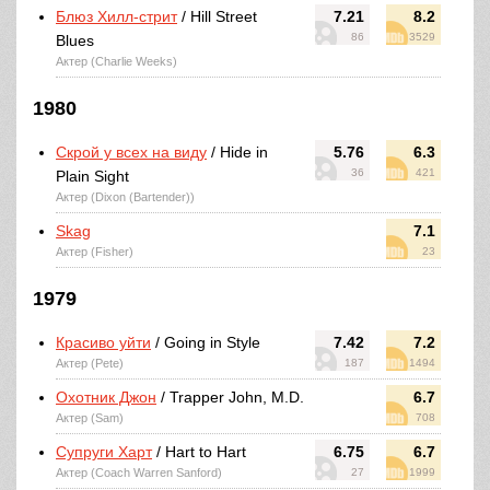
Блюз Хилл-стрит
/ Hill Street
7.21
8.2
86
3529
Blues
Актер (Charlie Weeks)
1980
Скрой у всех на виду
/ Hide in
5.76
6.3
36
421
Plain Sight
Актер (Dixon (Bartender))
Skag
7.1
Актер (Fisher)
23
1979
Красиво уйти
/ Going in Style
7.42
7.2
Актер (Pete)
187
1494
Охотник Джон
/ Trapper John, M.D.
6.7
Актер (Sam)
708
Супруги Харт
/ Hart to Hart
6.75
6.7
Актер (Coach Warren Sanford)
27
1999