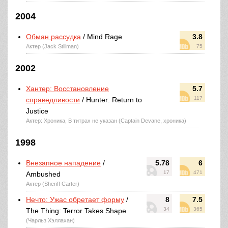
2004
Обман рассудка
/ Mind Rage
3.8
Актер (Jack Stillman)
75
2002
Хантер: Восстановление
5.7
117
справедливости
/ Hunter: Return to
Justice
Актер: Хроника, В титрах не указан (Captain Devane, хроника)
1998
Внезапное нападение
/
5.78
6
17
471
Ambushed
Актер (Sheriff Carter)
Нечто: Ужас обретает форму
/
8
7.5
34
365
The Thing: Terror Takes Shape
(Чарльз Хэллахан)