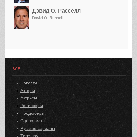
Дэвид О. Расселл
David O. Russell
ВСЕ
Новости
Актеры
Актрисы
Режиссеры
Продюсеры
Сценаристы
Русские сериалы
Телешоу