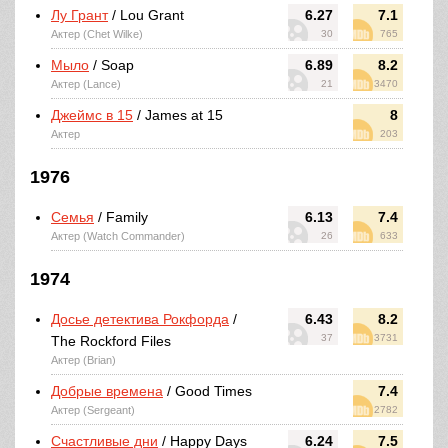
Лу Грант
/ Lou Grant
6.27
7.1
Актер (Chet Wilke)
30
765
Мыло
/ Soap
6.89
8.2
Актер (Lance)
21
3470
Джеймс в 15
/ James at 15
8
Актер
203
1976
Семья
/ Family
6.13
7.4
Актер (Watch Commander)
26
633
1974
Досье детектива Рокфорда
/
6.43
8.2
37
3731
The Rockford Files
Актер (Brian)
Добрые времена
/ Good Times
7.4
Актер (Sergeant)
2782
Счастливые дни
/ Happy Days
6.24
7.5