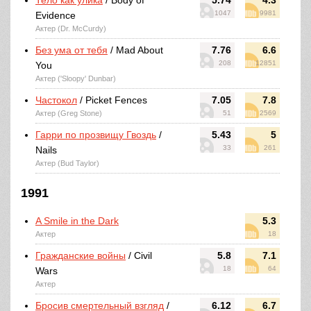
Тело как улика
/ Body of
5.74
4.3
1047
9981
Evidence
Актер (Dr. McCurdy)
Без ума от тебя
/ Mad About
7.76
6.6
208
12851
You
Актер ('Sloopy' Dunbar)
Частокол
/ Picket Fences
7.05
7.8
Актер (Greg Stone)
51
2569
Гарри по прозвищу Гвоздь
/
5.43
5
33
261
Nails
Актер (Bud Taylor)
1991
A Smile in the Dark
5.3
Актер
18
Гражданские войны
/ Civil
5.8
7.1
18
64
Wars
Актер
Бросив смертельный взгляд
/
6.12
6.7