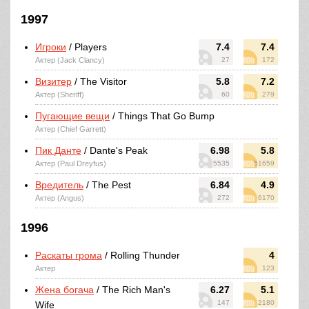
1997
Игроки
/ Players
7.4
7.4
Актер (Jack Clancy)
27
172
Визитер
/ The Visitor
5.8
7.2
Актер (Sheriff)
60
279
Пугающие вещи
/ Things That Go Bump
Актер (Chief Garrett)
Пик Данте
/ Dante's Peak
6.98
5.8
Актер (Paul Dreyfus)
5535
51659
Вредитель
/ The Pest
6.84
4.9
Актер (Angus)
272
6170
1996
Раскаты грома
/ Rolling Thunder
4
Актер
123
Жена богача
/ The Rich Man's
6.27
5.1
147
2180
Wife