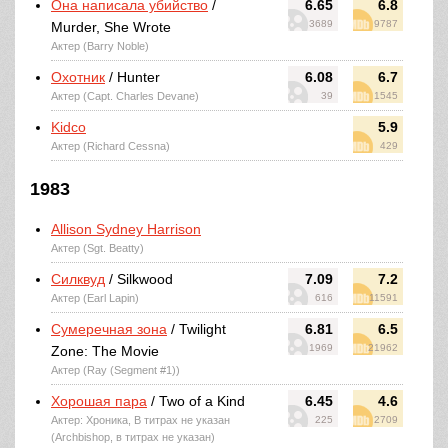
Она написала убийство
/
6.65
6.8
3689
9787
Murder, She Wrote
Актер (Barry Noble)
Охотник
/ Hunter
6.08
6.7
Актер (Capt. Charles Devane)
39
1545
Kidco
5.9
Актер (Richard Cessna)
429
1983
Allison Sydney Harrison
Актер (Sgt. Beatty)
Силквуд
/ Silkwood
7.09
7.2
Актер (Earl Lapin)
616
11591
Сумеречная зона
/ Twilight
6.81
6.5
1969
21962
Zone: The Movie
Актер (Ray (Segment #1))
Хорошая пара
/ Two of a Kind
6.45
4.6
Актер: Хроника, В титрах не указан
225
2709
(Archbishop, в титрах не указан)