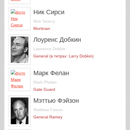
Ник Сирси
Nick Searcy
Mortician
Лоуренс Добкин
Lawrence Dobkin
General (в титрах: Larry Dobkin)
Марк Фелан
Mark Phelan
Gate Guard
Мэттью Фэйзон
Matthew Faison
General Ramey