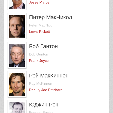
Jesse Marcel
Питер МакНикол
Peter MacNicol
Lewis Rickett
Боб Гантон
Bob Gunton
Frank Joyce
Рэй МакКиннон
Ray McKinnon
Deputy Joe Pritchard
Юджин Роч
Eugene Roche