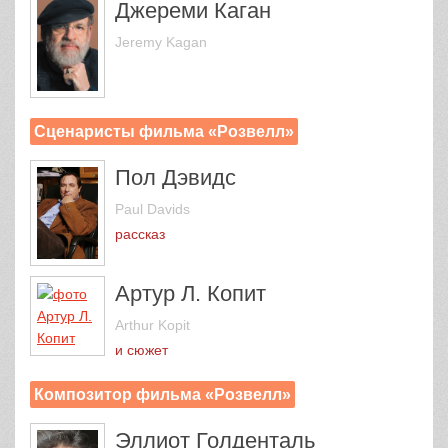
Джереми Каган
Jeremy Kagan
Сценаристы фильма «Розвелл»
Пол Дэвидс
Paul Davids
рассказ
Артур Л. Копит
Arthur Kopit
и сюжет
Композитор фильма «Розвелл»
Эллиот Голденталь