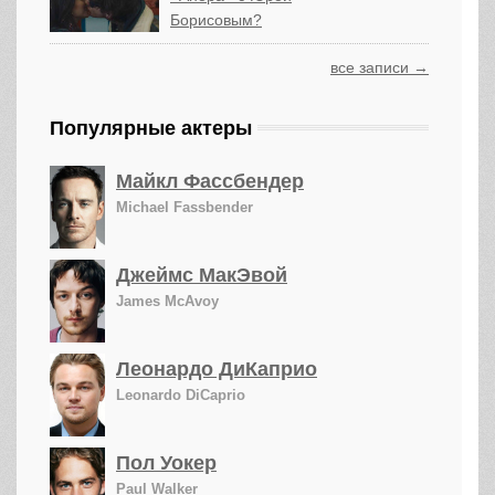
Борисовым?
все записи →
Популярные актеры
Майкл Фассбендер
Michael Fassbender
Джеймс МакЭвой
James McAvoy
Леонардо ДиКаприо
Leonardo DiCaprio
Пол Уокер
Paul Walker