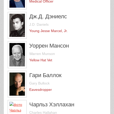
Medical Officer
Дж.Д. Дэниелс
J.D. Daniels
Young Jesse Marcel, Jr.
Уоррен Мансон
Warren Munson
Yellow Hat Vet
Гари Баллок
Gary Bullock
Eavesdropper
Чарльз Хэллахан
Charles Hallahan