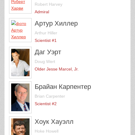
Robert Harvey
Admiral
Артур Хиллер
Arthur Hiller
Scientist #1
Даг Уэрт
Doug Wert
Older Jesse Marcel, Jr.
Брайан Карпентер
Brian Carpenter
Scientist #2
Хоук Хауэлл
Hoke Howell