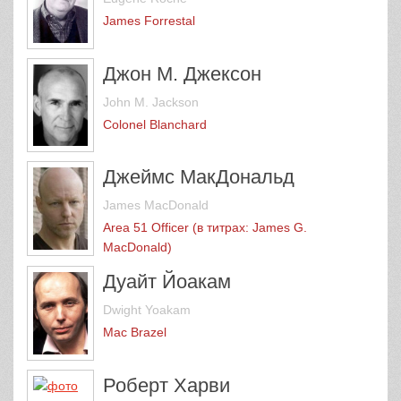
James Forrestal
Джон М. Джексон
John M. Jackson
Colonel Blanchard
Джеймс МакДональд
James MacDonald
Area 51 Officer (в титрах: James G.
MacDonald)
Дуайт Йоакам
Dwight Yoakam
Mac Brazel
Роберт Харви