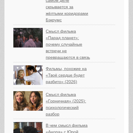
самом деле
скрывается за
жёлтыми коридорами
Бэкрумс
Смысл фильма
«Парад планет»:
почему случайные
встречи не
превращаются в связь
Фильмы, похожие на
«Твоё сердце будет
разбито» (2026)
Смысл фильма
«Горничная» (2025):
психологический
разбор
В чем смысл фильма
«Анора» с Юрой