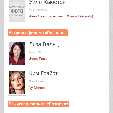
Уилл Хьюстон
Will Huston
Alien Clown (в титрах: William Edwards)
Актрисы фильма «Розвелл»
Лиза Вальц
Lisa Waltz
Janet Foss
Ким Грайст
Kim Greist
Vy Marcel
Режиссер фильма «Розвелл»