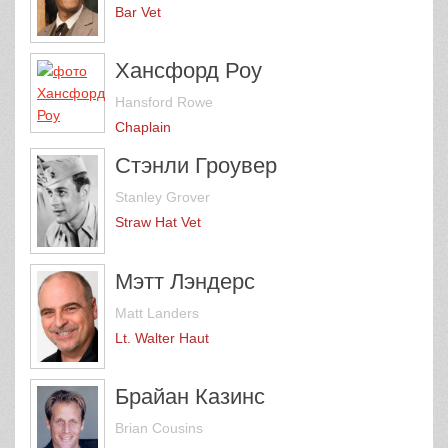
Bar Vet
Хансфорд Роу
Hansford Rowe
Chaplain
Стэнли Гроувер
Stanley Grover
Straw Hat Vet
Мэтт Лэндерс
Matt Landers
Lt. Walter Haut
Брайан Казинс
Brian Cousins