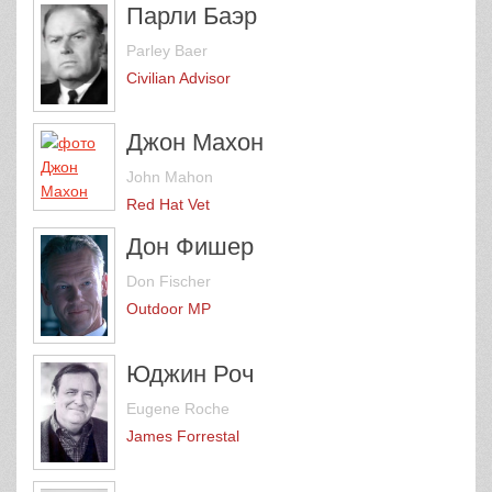
Парли Баэр
Parley Baer
Civilian Advisor
Джон Махон
John Mahon
Red Hat Vet
Дон Фишер
Don Fischer
Outdoor MP
Юджин Роч
Eugene Roche
James Forrestal