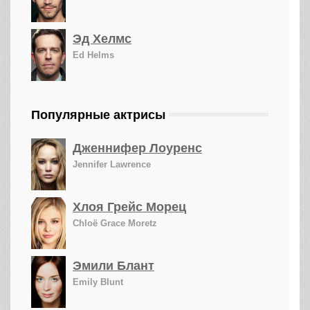
Эд Хелмс
Ed Helms
Популярные актрисы
Дженнифер Лоуренс
Jennifer Lawrence
Хлоя Грейс Морец
Chloë Grace Moretz
Эмили Блант
Emily Blunt