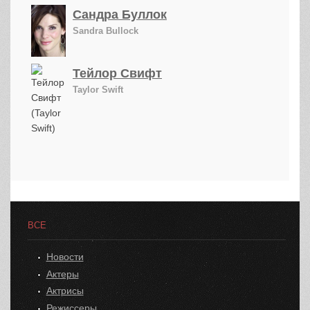
Сандра Буллок
Sandra Bullock
Тейлор Свифт
Taylor Swift
ВСЕ
Новости
Актеры
Актрисы
Режиссеры