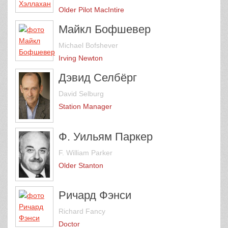
Older Pilot MacIntire
Майкл Бофшевер
Michael Bofshever
Irving Newton
Дэвид Селбёрг
David Selburg
Station Manager
Ф. Уильям Паркер
F. William Parker
Older Stanton
Ричард Фэнси
Richard Fancy
Doctor