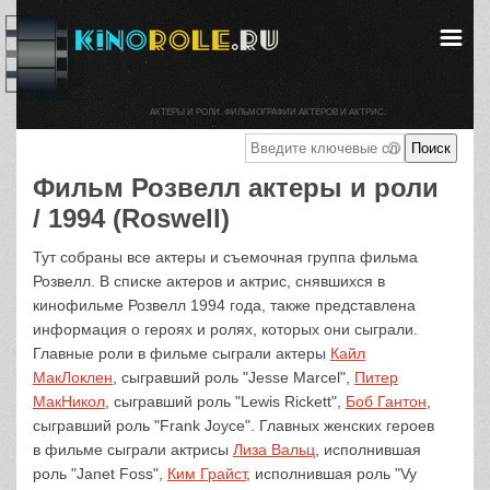
АКТЕРЫ И РОЛИ. ФИЛЬМОГРАФИИ АКТЕРОВ И АКТРИС.
Фильм Розвелл актеры и роли
/ 1994 (Roswell)
Тут собраны все актеры и съемочная группа фильма
Розвелл. В списке актеров и актрис, снявшихся в
кинофильме Розвелл 1994 года, также представлена
информация о героях и ролях, которых они сыграли.
Главные роли в фильме сыграли актеры
Кайл
МакЛоклен
, сыгравший роль "Jesse Marcel",
Питер
МакНикол
, сыгравший роль "Lewis Rickett",
Боб Гантон
,
сыгравший роль "Frank Joyce". Главных женских героев
в фильме сыграли актрисы
Лиза Вальц
, исполнившая
роль "Janet Foss",
Ким Грайст
, исполнившая роль "Vy