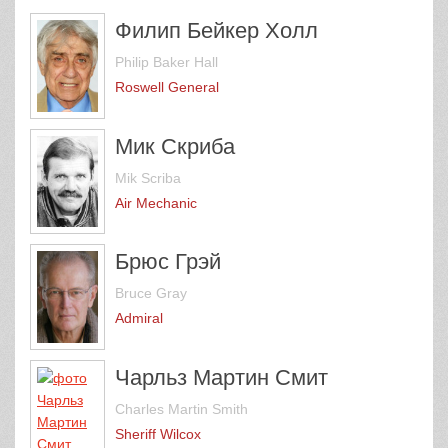
Филип Бейкер Холл
Philip Baker Hall
Roswell General
Мик Скриба
Mik Scriba
Air Mechanic
Брюс Грэй
Bruce Gray
Admiral
Чарльз Мартин Смит
Charles Martin Smith
Sheriff Wilcox