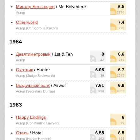
Мистер Бельведер
/ Mr. Belvedere
6.5
Актер
1786
Otherworld
7.4
Актер (Dr. Scorpus Klaxon)
220
1984
Девятиметровый
/ 1st & Ten
8
6.6
Актер
42
219
Охотник
/ Hunter
6.08
6.7
Актер (Judge Beckworth)
39
1545
Воздушный волк
/ Airwolf
7.61
6.8
Актер (Secretary Dunlap)
938
4362
1983
Happy Endings
6
Актер (Constantine Lawyer)
29
Отель
/ Hotel
6.55
6.5
Актер (Harlan Hendrix)
192
625