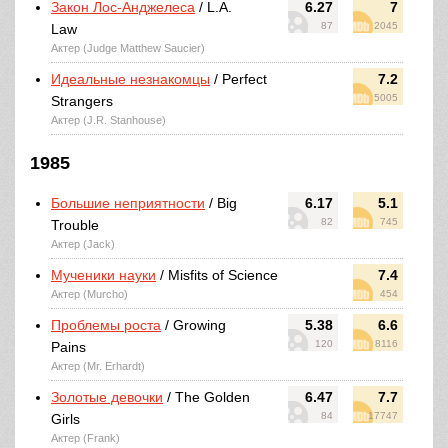
Закон Лос-Анджелеса
/ L.A.
6.27
7
87
2045
Law
Актер (Judge Matthew Saucier)
Идеальные незнакомцы
/ Perfect
7.2
5005
Strangers
Актер (J.R. Stanhouse)
1985
Большие неприятности
/ Big
6.17
5.1
82
745
Trouble
Актер (Jack)
Мученики науки
/ Misfits of Science
7.4
Актер (Murcho)
454
Проблемы роста
/ Growing
5.38
6.6
120
8116
Pains
Актер (Mr. Erhardt)
Золотые девочки
/ The Golden
6.47
7.7
84
17747
Girls
Актер (Frank)