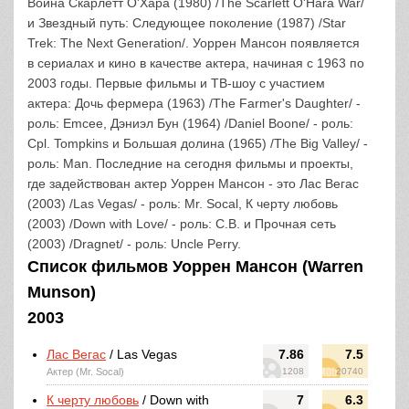
Война Скарлетт О'Хара (1980) /The Scarlett O'Hara War/
и Звездный путь: Следующее поколение (1987) /Star
Trek: The Next Generation/. Уоррен Мансон появляется
в сериалах и кино в качестве актера, начиная с 1963 по
2003 годы. Первые фильмы и ТВ-шоу с участием
актера: Дочь фермера (1963) /The Farmer's Daughter/ -
роль: Emcee, Дэниэл Бун (1964) /Daniel Boone/ - роль:
Cpl. Tompkins и Большая долина (1965) /The Big Valley/ -
роль: Man. Последние на сегодня фильмы и проекты,
где задействован актер Уоррен Мансон - это Лас Вегас
(2003) /Las Vegas/ - роль: Mr. Socal, К черту любовь
(2003) /Down with Love/ - роль: C.B. и Прочная сеть
(2003) /Dragnet/ - роль: Uncle Perry.
Список фильмов Уоррен Мансон (Warren
Munson)
2003
Лас Вегас
/ Las Vegas
7.86
7.5
Актер (Mr. Socal)
1208
20740
К черту любовь
/ Down with
7
6.3