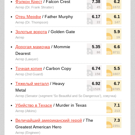
Фэлкон Крест
/ Falcon Crest
7.38
6.2
Актер (Dr. Frank Shratter)
45
1672
Отец Мерфи
/ Father Murphy
6.17
6.1
Актер (Dr. Thompson)
22
147
Золотые ворота
/ Golden Gate
5.9
Актер
19
Дорогая мамочка
/ Mommie
5.35
6.6
86
8711
Dearest
Актер (Lawyer)
Точная копия
/ Carbon Copy
6.74
5.5
Актер (2nd Guard)
158
1607
Тяжелый металл
/ Heavy
6.92
6.7
1528
19785
Metal
Актер (Senator (segment 'So Beautiful and So Dangerous'), озвучка)
Убийство в Техасе
/ Murder in Texas
7.1
Актер (Atkins)
213
Величайший американский герой
/ The
7.3
2351
Greatest American Hero
Актер (Engineer)