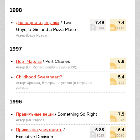
1998
Два парня и девушка
/ Two
7.49
7.4
286
12218
Guys, a Girl and a Pizza Place
Актер (Dave Ryecart)
1997
Порт Чарльз
/ Port Charles
6.8
Актер (Dr. Richard London (1998-2000))
260
Childhood Sweetheart?
5.4
Актер: Хроника, В титрах не указан (в титрах не
104
указан)
1996
Правильные вещи
/ Something So Right
7.5
Актер (Mr. Pappas)
75
Приказано уничтожить
/
6.88
6.4
3525
35930
Executive Decision