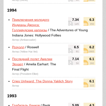
Актер (Gene)
1994
Приключения молодого
7.34
6.3
145
350
Индианы Джонса:
Голливудские капризы
/ The Adventures of Young
Indiana Jones: Hollywood Follies
Актер (Ambassador)
Розуэлл
/ Roswell
6.5
6.2
Актер (Yellow Hat Vet)
91
1683
Последний полет Амелии
7.14
6.1
50
282
Эрхарт
/ Amelia Earhart: The
Final Flight
Актер (President Elliot)
Cries Unheard: The Donna Yaklich Story
6.1
Актер
222
1993
Грабитель банков
/ Bank
5.09
4.3