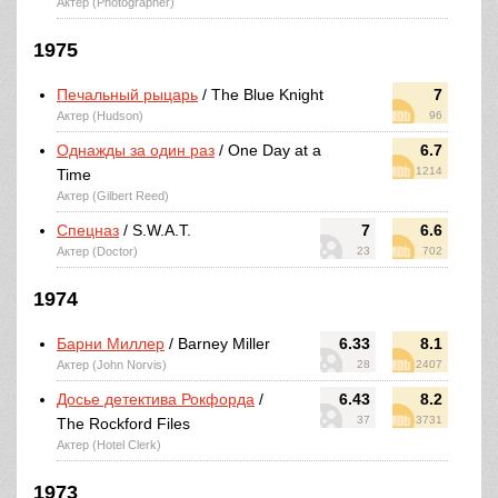
Актер (Photographer)
1975
Печальный рыцарь
/ The Blue Knight
7
Актер (Hudson)
96
Однажды за один раз
/ One Day at a
6.7
1214
Time
Актер (Gilbert Reed)
Спецназ
/ S.W.A.T.
7
6.6
Актер (Doctor)
23
702
1974
Барни Миллер
/ Barney Miller
6.33
8.1
Актер (John Norvis)
28
2407
Досье детектива Рокфорда
/
6.43
8.2
37
3731
The Rockford Files
Актер (Hotel Clerk)
1973