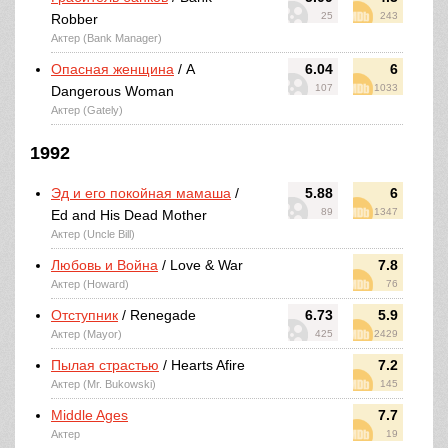
25
243
Robber
Актер (Bank Manager)
Опасная женщина
/ A
6.04
6
107
1033
Dangerous Woman
Актер (Gately)
1992
Эд и его покойная мамаша
/
5.88
6
89
1347
Ed and His Dead Mother
Актер (Uncle Bill)
Любовь и Война
/ Love & War
7.8
Актер (Howard)
76
Отступник
/ Renegade
6.73
5.9
Актер (Mayor)
425
2429
Пылая страстью
/ Hearts Afire
7.2
Актер (Mr. Bukowski)
145
Middle Ages
7.7
Актер
19