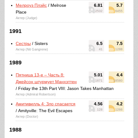
Мелроуз Плэйс
/ Melrose
6.81
5.7
2532
6455
Place
Актер (Judge)
1991
Сестры
/ Sisters
6.5
7.5
Актер (Nit Gangrene)
41
1288
1989
Пятница 13-е – Часть 8:
5.01
4.4
1671
18580
Джейсон штурмует Манхэттен
/ Friday the 13th Part VIII: Jason Takes Manhattan
Актер (Admiral Robertson)
Амитивилль 4: Зло спасается
4.56
4.2
128
1266
/ Amityville: The Evil Escapes
Актер (Doctor)
1988