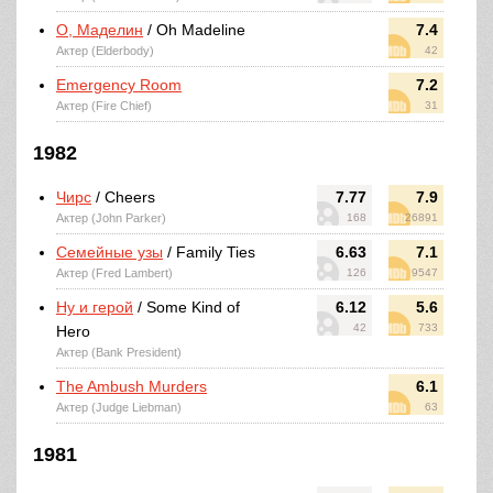
О, Маделин
/ Oh Madeline
7.4
Актер (Elderbody)
42
Emergency Room
7.2
Актер (Fire Chief)
31
1982
Чирс
/ Cheers
7.77
7.9
Актер (John Parker)
168
26891
Семейные узы
/ Family Ties
6.63
7.1
Актер (Fred Lambert)
126
9547
Ну и герой
/ Some Kind of
6.12
5.6
42
733
Hero
Актер (Bank President)
The Ambush Murders
6.1
Актер (Judge Liebman)
63
1981