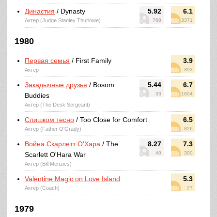
Династия
/ Dynasty
5.92
6.1
Актер (Judge Stanley Thurlowe)
768
3371
1980
Первая семья
/ First Family
3.9
Актер
393
Закадычные друзья
/ Bosom
5.44
6.7
33
1604
Buddies
Актер (The Desk Sergeant)
Слишком тесно
/ Too Close for Comfort
6.5
Актер (Father O'Grady)
826
Война Скарлетт О'Хара
/ The
8.27
7.3
40
300
Scarlett O'Hara War
Актер (Bill Menzies)
Valentine Magic on Love Island
5.3
Актер (Coach)
27
1979