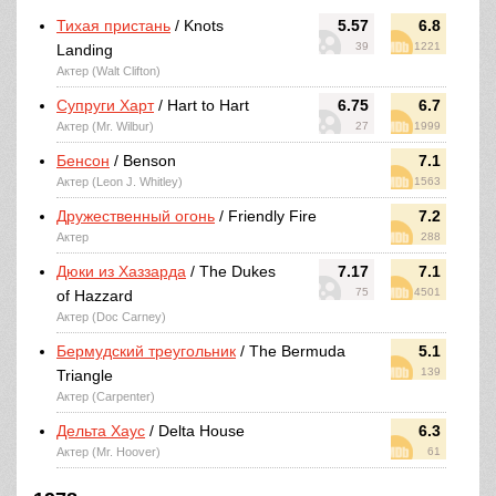
Тихая пристань
/ Knots
5.57
6.8
39
1221
Landing
Актер (Walt Clifton)
Супруги Харт
/ Hart to Hart
6.75
6.7
Актер (Mr. Wilbur)
27
1999
Бенсон
/ Benson
7.1
Актер (Leon J. Whitley)
1563
Дружественный огонь
/ Friendly Fire
7.2
Актер
288
Дюки из Хаззарда
/ The Dukes
7.17
7.1
75
4501
of Hazzard
Актер (Doc Carney)
Бермудский треугольник
/ The Bermuda
5.1
139
Triangle
Актер (Carpenter)
Дельта Хаус
/ Delta House
6.3
Актер (Mr. Hoover)
61