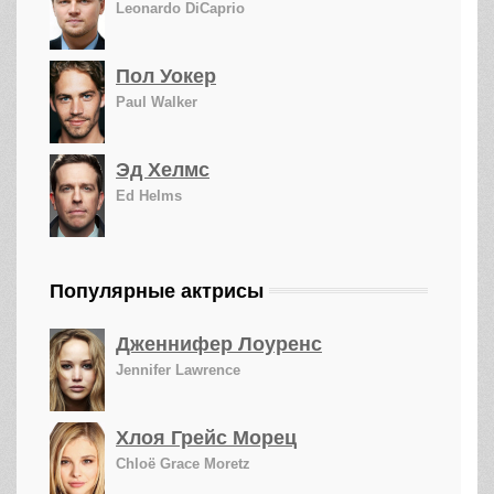
Leonardo DiCaprio
Пол Уокер
Paul Walker
Эд Хелмс
Ed Helms
Популярные актрисы
Дженнифер Лоуренс
Jennifer Lawrence
Хлоя Грейс Морец
Chloë Grace Moretz