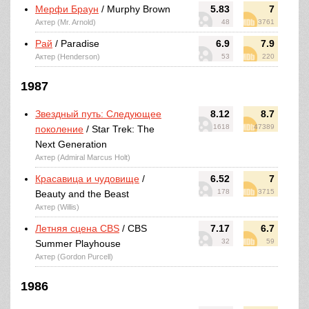
Мерфи Браун
/ Murphy Brown
5.83
7
Актер (Mr. Arnold)
48
3761
Рай
/ Paradise
6.9
7.9
Актер (Henderson)
53
220
1987
Звездный путь: Следующее
8.12
8.7
1618
47389
поколение
/ Star Trek: The
Next Generation
Актер (Admiral Marcus Holt)
Красавица и чудовище
/
6.52
7
178
3715
Beauty and the Beast
Актер (Willis)
Летняя сцена CBS
/ CBS
7.17
6.7
32
59
Summer Playhouse
Актер (Gordon Purcell)
1986