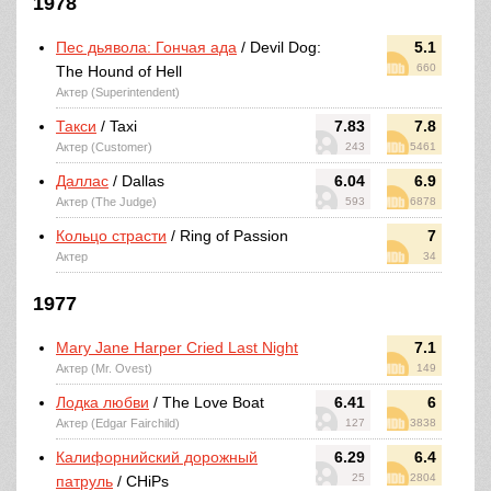
1978
Пес дьявола: Гончая ада
/ Devil Dog:
5.1
660
The Hound of Hell
Актер (Superintendent)
Такси
/ Taxi
7.83
7.8
Актер (Customer)
243
5461
Даллас
/ Dallas
6.04
6.9
Актер (The Judge)
593
6878
Кольцо страсти
/ Ring of Passion
7
Актер
34
1977
Mary Jane Harper Cried Last Night
7.1
Актер (Mr. Ovest)
149
Лодка любви
/ The Love Boat
6.41
6
Актер (Edgar Fairchild)
127
3838
Калифорнийский дорожный
6.29
6.4
25
2804
патруль
/ CHiPs