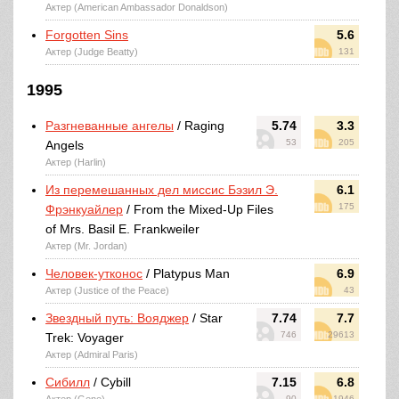
Актер (American Ambassador Donaldson)
Forgotten Sins
5.6
Актер (Judge Beatty)
131
1995
Разгневанные ангелы
/ Raging
5.74
3.3
53
205
Angels
Актер (Harlin)
Из перемешанных дел миссис Бэзил Э.
6.1
175
Фрэнкуайлер
/ From the Mixed-Up Files
of Mrs. Basil E. Frankweiler
Актер (Mr. Jordan)
Человек-утконос
/ Platypus Man
6.9
Актер (Justice of the Peace)
43
Звездный путь: Вояджер
/ Star
7.74
7.7
746
29613
Trek: Voyager
Актер (Admiral Paris)
Сибилл
/ Cybill
7.15
6.8
90
1946