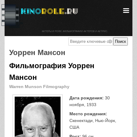
АКТЕРЫ И РОЛИ. ФИЛЬМОГРАФИИ АКТЕРОВ И АКТРИС.
Уоррен Мансон
Фильмография Уоррен
Мансон
Warren Munson Filmography
Дата рождения:
30
ноября, 1933
Место рождения:
Скенектади, Нью-Йорк,
США
Рост:
96 см