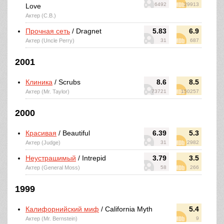
6492
29913
Love
Актер (C.B.)
Прочная сеть
/ Dragnet
5.83
6.9
Актер (Uncle Perry)
31
687
2001
Клиника
/ Scrubs
8.6
8.5
Актер (Mr. Taylor)
73721
150257
2000
Красивая
/ Beautiful
6.39
5.3
Актер (Judge)
31
2982
Неустрашимый
/ Intrepid
3.79
3.5
Актер (General Moss)
58
266
1999
Калифорнийский миф
/ California Myth
5.4
Актер (Mr. Bernstein)
9