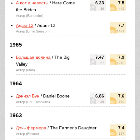
А вот и невесты
/ Here Come
6.23
7.5
30
445
the Brides
Актер (Bartender)
Адам-12
/ Adam-12
7.7
Актер (Ernie Samson)
1421
1965
Большая долина
/ The Big
7.47
7.9
27
1213
Valley
Актер (Man)
1964
Дэниэл Бун
/ Daniel Boone
6.86
7.6
Актер (Cpl. Tompkins)
25
669
1963
Дочь фермера
/ The Farmer's Daughter
7.4
Актер (Emcee)
157