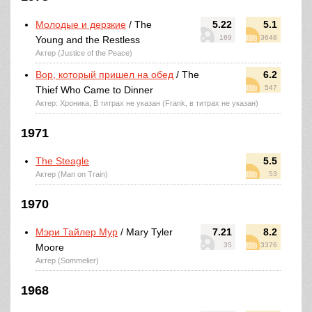
Молодые и дерзкие
/ The
5.22
5.1
169
3648
Young and the Restless
Актер (Justice of the Peace)
Вор, который пришел на обед
/ The
6.2
547
Thief Who Came to Dinner
Актер: Хроника, В титрах не указан (Frank, в титрах не указан)
1971
The Steagle
5.5
Актер (Man on Train)
53
1970
Мэри Тайлер Мур
/ Mary Tyler
7.21
8.2
35
3376
Moore
Актер (Sommelier)
1968