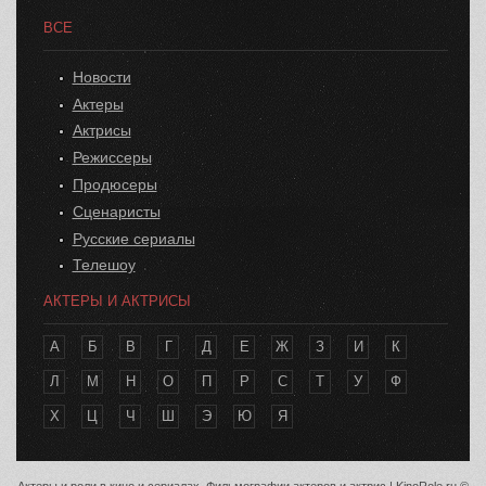
ВСЕ
Новости
Актеры
Актрисы
Режиссеры
Продюсеры
Сценаристы
Русские сериалы
Телешоу
АКТЕРЫ И АКТРИСЫ
А
Б
В
Г
Д
Е
Ж
З
И
К
Л
М
Н
О
П
Р
С
Т
У
Ф
Х
Ц
Ч
Ш
Э
Ю
Я