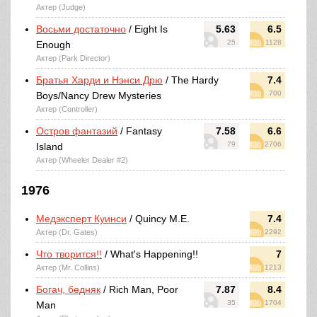
Актер (Judge)
Восьми достаточно
/ Eight Is
5.63
6.5
25
1128
Enough
Актер (Park Director)
Братья Харди и Нэнси Дрю
/ The Hardy
7.4
700
Boys/Nancy Drew Mysteries
Актер (Controller)
Остров фантазий
/ Fantasy
7.58
6.6
79
2706
Island
Актер (Wheeler Dealer #2)
1976
Медэксперт Куинси
/ Quincy M.E.
7.4
Актер (Dr. Gates)
2292
Что творится!!
/ What's Happening!!
7
Актер (Mr. Collins)
1213
Богач, бедняк
/ Rich Man, Poor
7.87
8.4
35
1704
Man