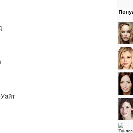
Попу
д
и
-Уайт