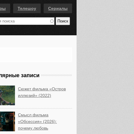
еры
Телешоу
Сериалы
лярные записи
Сюжет фильма «Остров
иллюзий» (2022)
Смысл фильма
«Обсессия» (2026):
почему любовь