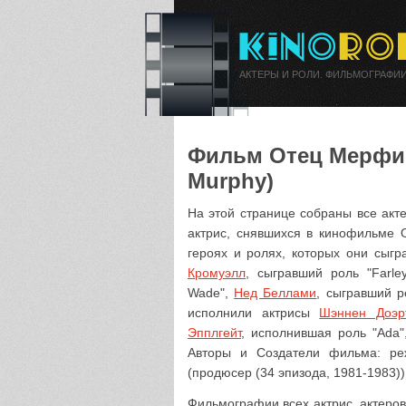
АКТЕРЫ И РОЛИ. ФИЛЬМОГРАФИИ
Фильм Отец Мерфи а
Murphy)
На этой странице собраны все акт
актрис, снявшихся в кинофильме 
героях и ролях, которых они сыг
Кромуэлл
, сыгравший роль "Farle
Wade",
Нед Беллами
, сыгравший р
исполнили актрисы
Шэннен Доэр
Эпплгейт
, исполнившая роль "Ada
Авторы и Создатели фильма: р
(продюсер (34 эпизода, 1981-1983))
Фильмографии всех актрис, актеров