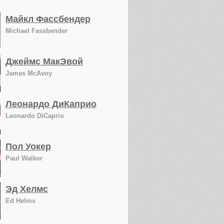
Майкл Фассбендер
Michael Fassbender
Джеймс МакЭвой
James McAvoy
Леонардо ДиКаприо
Leonardo DiCaprio
Пол Уокер
Paul Walker
Эд Хелмс
Ed Helms