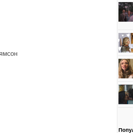
ямсон
Попу