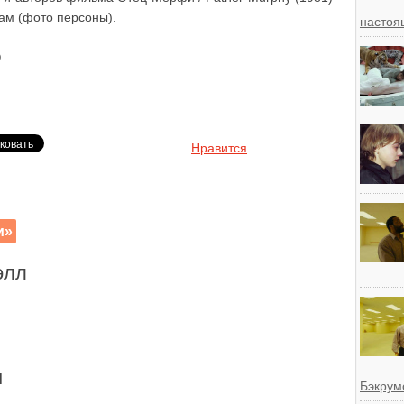
ам (фото персоны).
настоя
)
Нравится
и»
элл
н
Бэкрум