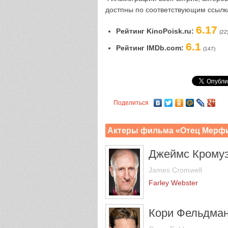
достпны по соответствующим ссылк
6.17
Рейтинг KinoPoisk.ru:
(22
6.1
Рейтинг IMDb.com:
(147)
Поделиться
Актеры фильма «Отец Мерф
Джеймс Крому
James Cromwell
Farley Webster
Кори Фельдма