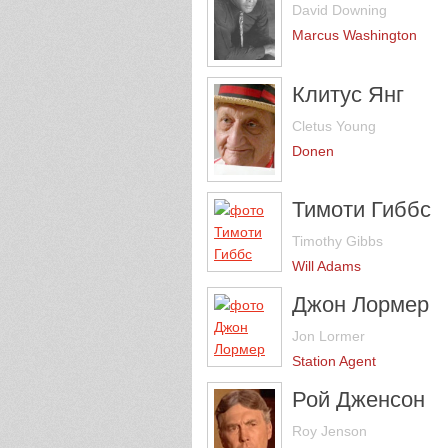
David Downing
Marcus Washington
Клитус Янг
Cletus Young
Donen
Тимоти Гиббс
Timothy Gibbs
Will Adams
Джон Лормер
Jon Lormer
Station Agent
Рой Дженсон
Roy Jenson