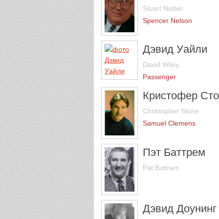
Stuart Nisbet
Spencer Nelson
Дэвид Уайли
David Wiley
Passenger
Кристофер Сто
Christopher Stone
Samuel Clemens
Пэт Баттрем
Pat Buttram
Дэвид Доунинг