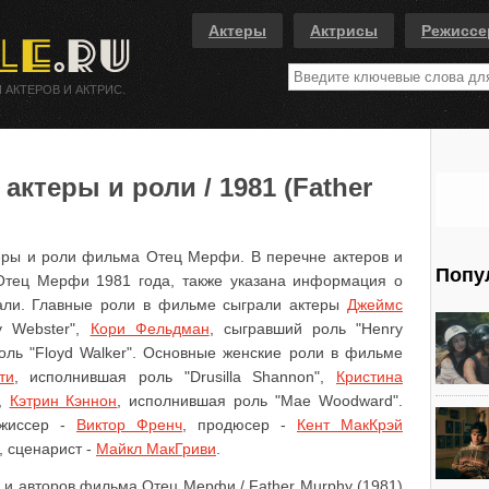
Актеры
Актрисы
Режисс
 АКТЕРОВ И АКТРИС.
ктеры и роли / 1981 (Father
еры и роли фильма Отец Мерфи. В перечне актеров и
Попу
Отец Мерфи 1981 года, также указана информация о
рали. Главные роли в фильме сыграли актеры
Джеймс
y Webster",
Кори Фельдман
, сыгравший роль "Henry
оль "Floyd Walker". Основные женские роли в фильме
ти
, исполнившая роль "Drusilla Shannon",
Кристина
",
Кэтрин Кэннон
, исполнившая роль "Mae Woodward".
ежиссер -
Виктор Френч
, продюсер -
Кент МакКрэй
, сценарист -
Майкл МакГриви
.
 и авторов фильма Отец Мерфи / Father Murphy (1981)