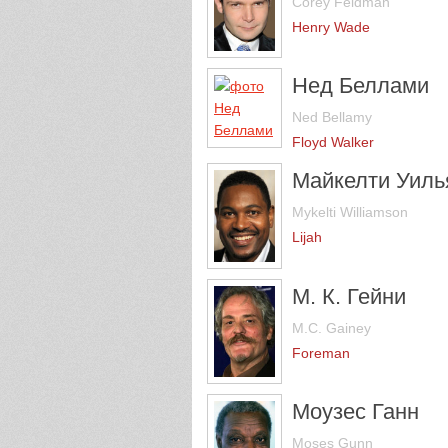
Corey Feldman
Henry Wade
Нед Беллами
Ned Bellamy
Floyd Walker
Майкелти Уиль
Mykelti Williamson
Lijah
М. К. Гейни
M.C. Gainey
Foreman
Моузес Ганн
Moses Gunn