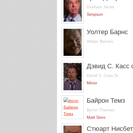
Graham Jarvis
Simpson
Уолтер Барнс
Walter Barnes
Дэвид С. Касс с
David S. Cass Sr.
Minor
Байрон Темз
Byron Thames
Matt Sims
Стюарт Нисбет