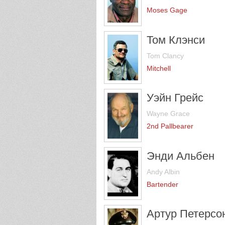
Moses Gage
Том Клэнси
Tom Clancy
Mitchell
Уэйн Грейс
Wayne Grace
2nd Pallbearer
Энди Альбен
Andy Albin
Bartender
Артур Петерсо