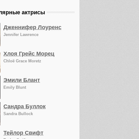
лярные актрисы
Дженнифер Лоуренс
Jennifer Lawrence
Хлоя Грейс Морец
Chloë Grace Moretz
Эмили Блант
Emily Blunt
Сандра Буллок
Sandra Bullock
Тейлор Свифт