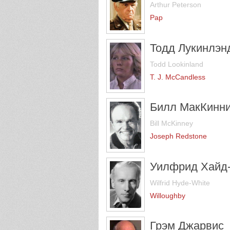
Arthur Peterson
Pap
Тодд Лукинлэн
Todd Lookinland
T. J. McCandless
Билл МакКинн
Bill McKinney
Joseph Redstone
Уилфрид Хайд
Wilfrid Hyde-White
Willoughby
Грэм Джарвис