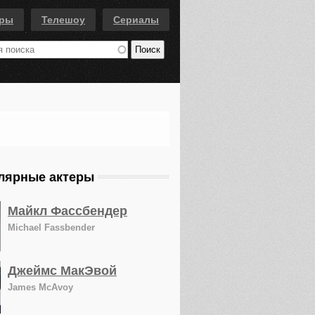
еры
Телешоу
Сериалы
лярные актеры
Майкл Фассбендер
Michael Fassbender
Джеймс МакЭвой
James McAvoy