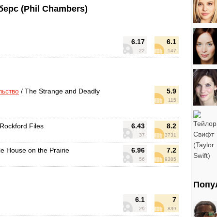
ерс (Phil Chambers)
6.17
6.1
22
147
льство
/ The Strange and Deadly
5.9
115
Rockford Files
6.43
8.2
37
3731
tle House on the Prairie
6.96
7.2
56
9385
Попу
6.1
7
29
839