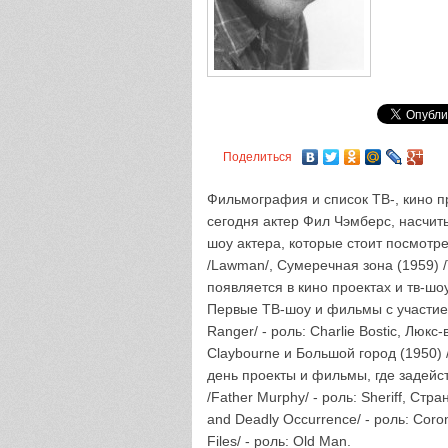
Поделиться
Фильмография и список ТВ-, кино пр
сегодня актер Фил Чэмберс, насчит
шоу актера, которые стоит посмотр
/Lawman/, Сумеречная зона (1959) /
появляется в кино проектах и тв-шоу
Первые ТВ-шоу и фильмы с участие
Ranger/ - роль: Charlie Bostic, Люкс-
Claybourne и Большой город (1950) 
день проекты и фильмы, где задейс
/Father Murphy/ - роль: Sheriff, Ст
and Deadly Occurrence/ - роль: Coro
Files/ - роль: Old Man.