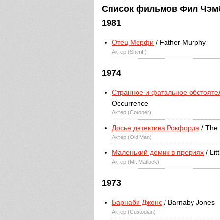
Список фильмов Фил Чэмб
1981
Отец Мерфи
/ Father Murphy
Актер (Sheriff)
1974
Странное и фатальное обстояте
Occurrence
Актер (Coroner)
Досье детектива Рокфорда
/ The 
Актер (Old Man)
Маленький домик в прериях
/ Lit
Актер (Mr. Matlock)
1973
Барнаби Джонс
/ Barnaby Jones
Актер (Custodian)