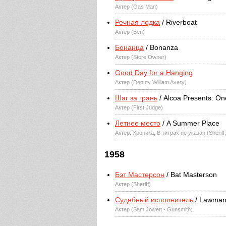
Актер (Gas Man)
Речная лодка
/ Riverboat
Актер (Ben)
Бонанца
/ Bonanza
Актер (Store Owner)
Good Day for a Hanging
Актер (Deputy William Avery)
Шаг за грань
/ Alcoa Presents: O
Актер (First Judge)
Летнее место
/ A Summer Place
Актер: Хроника, В титрах не указан (Sheriff
1958
Бэт Мастерсон
/ Bat Masterson
Актер (Sheriff)
Судебный исполнитель
/ Lawma
Актер (Sam Jowett - Gunsmith)