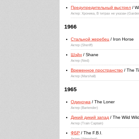
Предупредительный выстрел
/ W
Актер: Хроника, В титрах не указан (Garden
1966
Стальной жеребец
/ Iron Horse
Актер (Sheriff)
Шэйн
/ Shane
Актер (Ned)
Временное пространство
/ The T
Актер (Marshall)
1965
Одиночка
/ The Loner
Актер (Bartender)
Дикий дикий запад
/ The Wild Wil
Актер (Train Captain)
ФБР
/ The F.B.I.
Актер (Attendant)