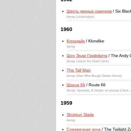
Шесть черных скакунов
/ Six Blac
Актер (Undertaker)
1960
Клондайк
/ Klondike
Актер
Шоу Энди Гриффита
/ The Andy G
Актер (Jason the Hotel Clerk)
The Tall Man
Актер (Man Who Bought Stolen Horse)
Шоссе 66
/ Route 66
Актер: Хроника, В титрах не указан (Clerk,
1959
Shotgun Slade
Актер
Сумеречная зона
/ The Twilight 