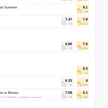
Hot Summer
8.1
38
7.47
7.9
27
1213
6.86
7.6
25
669
8.3
32
6.33
8
45
1650
ve or Money
7.08
6.1
n of Crab Boat, в титрах не указан)
25
266