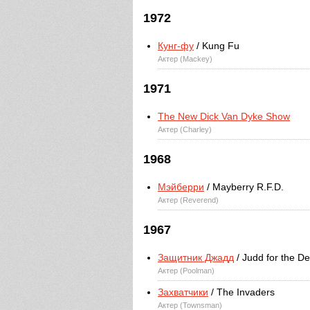
1972
Кунг-фу
/ Kung Fu
Актер (Mackey)
1971
The New Dick Van Dyke Show
Актер (Charley)
1968
Мэйберри
/ Mayberry R.F.D.
Актер (Reverend)
1967
Защитник Джадд
/ Judd for the D
Актер (Poolman)
Захватчики
/ The Invaders
Актер (Townsman)