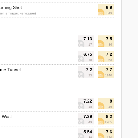
arning Shot
6.9
er, в титрах не указан)
349
7.13
7.5
17
86
6.75
7.2
18
53
ime Tunnel
7.2
7.7
25
1140
7.22
8
18
46
d West
7.39
8.2
49
1985
5.54
7.6
39
440