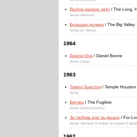
Долгое жаркое лето
/ The Long, 
Актер (Atkinson)
Большая долина
/ The Big Valley
Актер (Dr. Merar)
1964
Дэниэл Бун
/ Daniel Boone
Актер (Clerk)
1963
Темпл Хьюстон
/ Temple Houston
Актер
Беглец
/ The Fugitive
Актер (Seoncd carney)
За любовь или за деньги
/ For Lo
Актер: Хроника, В титрах не указан (Captai
1962