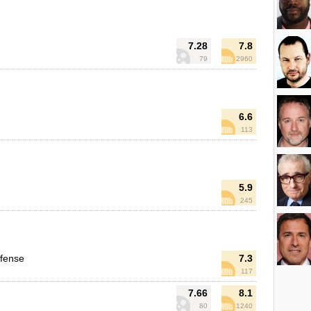
7.28
7.8
79
2960
6.6
113
5.9
245
efense
7.3
117
7.66
8.1
80
1240