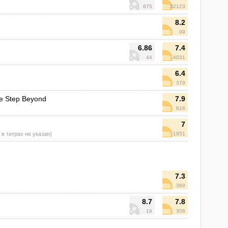
875
32123
8.2
99
6.86
7.4
44
4031
6.4
379
ne Step Beyond
7.9
616
7
, в титрах не указан)
1851
7.3
369
n
8.7
7.8
19
306