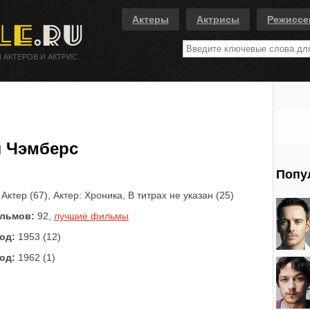
Актеры
Актрисы
Режисс
 АКТЕРОВ И АКТРИС.
 Чэмберс
Попу
Актер (67), Актер: Хроника, В титрах не указан (25)
льмов:
92,
лучшие фильмы
од:
1953 (12)
од:
1962 (1)