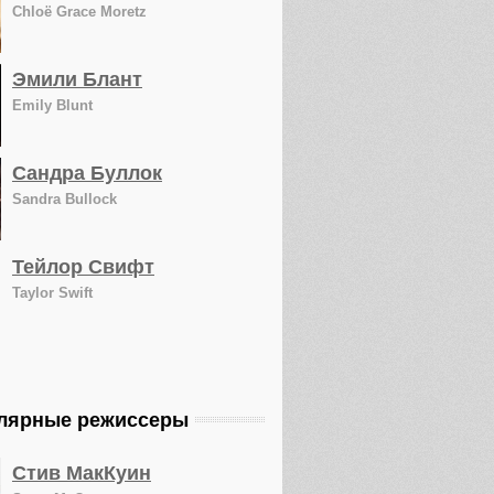
Chloë Grace Moretz
Эмили Блант
Emily Blunt
Сандра Буллок
Sandra Bullock
Тейлор Свифт
Taylor Swift
лярные режиссеры
Стив МакКуин