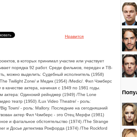
Нравится
оектов, в которых принимал участие или участвует
ывает порядка 92 работ. Среди фильмов, передач и ТВ-
еть, можно выделить: Судебный исполнитель (1958)
The Twilight Zone/ и Медик (1954) /Medic/. Фил Чэмберс
 в качестве актера, начиная с 1949 по 1981 годы.
Попу
м актера: Одинокий рейнджер (1949) /The Lone
видео театр (1950) /Lux Video Theatre/ - роль:
/Big Town/ - роль: Mallory. Последние на сегодняшний
твован актер Фил Чэмберс - это Отец Мерфи (1981)
ранное и фатальное обстоятельство (1974) /The Strange
ner и Досье детектива Рокфорда (1974) /The Rockford