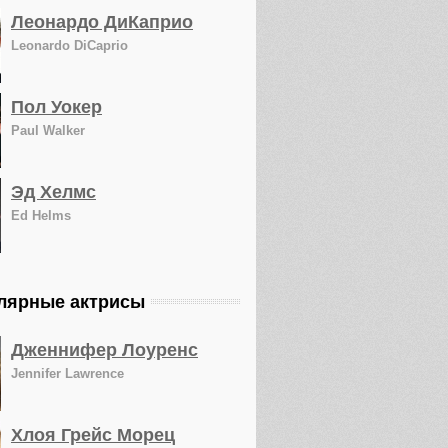
Леонардо ДиКаприо
Leonardo DiCaprio
Пол Уокер
Paul Walker
Эд Хелмс
Ed Helms
лярные актрисы
Дженнифер Лоуренс
Jennifer Lawrence
Хлоя Грейс Морец