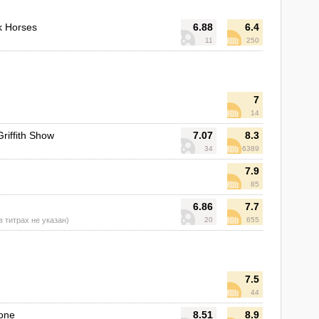
k Horses
6.88
6.4
11
250
7
14
riffith Show
7.07
8.3
34
6389
7.9
85
6.86
7.7
 в титрах не указан)
20
655
7.5
44
Zone
8.51
8.9