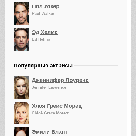
Пол Уокер
Paul Walker
Эд Хелмс
Ed Helms
Популярные актрисы
Дженнифер Лоуренс
Jennifer Lawrence
Хлоя Грейс Морец
Chloë Grace Moretz
Эмили Блант