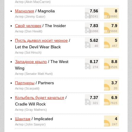
Актер (Alvin MacCarron)
Магнолия
/ Magnolia
7.56
8
Актер (Jimmy Gator)
15241
210680
Свой человек
/ The Insider
7.83
7.9
Актер (Don Hewitt)
11068
115668
Пусть дьявол носит черное
/
5.62
5
40
467
Let the Devil Wear Black
Актер (Sol Hirsch)
Западное крыло
/ The West
8.17
8.8
274
33526
Wing
Актер (Senator Matt Hunt)
Партнеры
/ Partners
3.7
Актер (Scarpatti)
20
Колыбель будет качаться
/
7.37
6.9
321
7615
Cradle Will Rock
Актер (Gray Mathers)
Шантаж
/ Implicated
4
Актер (John Sawyer)
247