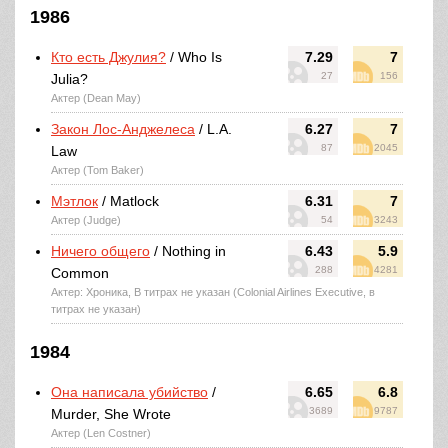
1986
Кто есть Джулия?
/ Who Is
7.29
7
27
156
Julia?
Актер (Dean May)
Закон Лос-Анджелеса
/ L.A.
6.27
7
87
2045
Law
Актер (Tom Baker)
Мэтлок
/ Matlock
6.31
7
Актер (Judge)
54
3243
Ничего общего
/ Nothing in
6.43
5.9
288
4281
Common
Актер: Хроника, В титрах не указан (Colonial Airlines Executive, в
титрах не указан)
1984
Она написала убийство
/
6.65
6.8
3689
9787
Murder, She Wrote
Актер (Len Costner)