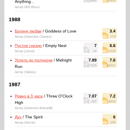
3891
55820
Anything...
Актер (IRS Boss)
1988
Богиня любви
/ Goddess of Love
3.4
Актер (Detective Charles)
174
Пустое гнездо
/ Empty Nest
7
6.6
Актер (Jerod)
16
1520
Успеть до полуночи
/ Midnight
7.89
7.6
7225
46547
Run
Актер (Sidney)
1987
Ровно в 3 часа
/ Three O'Clock
7.07
7.2
207
6833
High
Актер (Detective Mulvahill)
Дух
/ The Spirit
6
Актер (Sevrin)
109