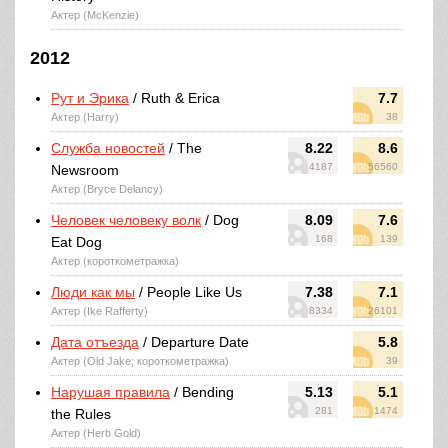
Актер (McKenzie)
2012
Рут и Эрика
/ Ruth & Erica
7.7
Актер (Harry)
38
Служба новостей
/ The
8.22
8.6
4187
56560
Newsroom
Актер (Bryce Delancy)
Человек человеку волк
/ Dog
8.09
7.6
168
139
Eat Dog
Актер (короткометражка)
Люди как мы
/ People Like Us
7.38
7.1
Актер (Ike Rafferty)
8334
26101
Дата отъезда
/ Departure Date
5.8
Актер (Old Jake; короткометражка)
39
Нарушая правила
/ Bending
5.13
5.1
281
1474
the Rules
Актер (Herb Gold)