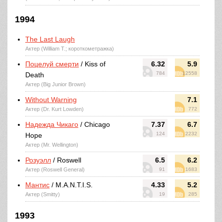
1994
The Last Laugh
Актер (William T.; короткометражка)
Поцелуй смерти
/ Kiss of
6.32
5.9
784
12558
Death
Актер (Big Junior Brown)
Without Warning
7.1
Актер (Dr. Kurt Lowden)
772
Надежда Чикаго
/ Chicago
7.37
6.7
124
2232
Hope
Актер (Mr. Wellington)
Розуэлл
/ Roswell
6.5
6.2
Актер (Roswell General)
91
1683
Мантис
/ M.A.N.T.I.S.
4.33
5.2
Актер (Smitty)
19
285
1993