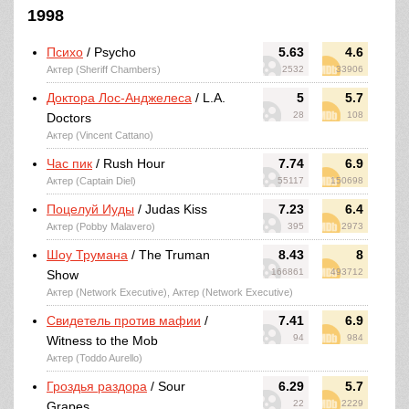
1998
Психо
/ Psycho
5.63
4.6
Актер (Sheriff Chambers)
2532
33906
Доктора Лос-Анджелеса
/ L.A.
5
5.7
28
108
Doctors
Актер (Vincent Cattano)
Час пик
/ Rush Hour
7.74
6.9
Актер (Captain Diel)
55117
150698
Поцелуй Иуды
/ Judas Kiss
7.23
6.4
Актер (Pobby Malavero)
395
2973
Шоу Трумана
/ The Truman
8.43
8
166861
493712
Show
Актер (Network Executive), Актер (Network Executive)
Свидетель против мафии
/
7.41
6.9
94
984
Witness to the Mob
Актер (Toddo Aurello)
Гроздья раздора
/ Sour
6.29
5.7
22
2229
Grapes