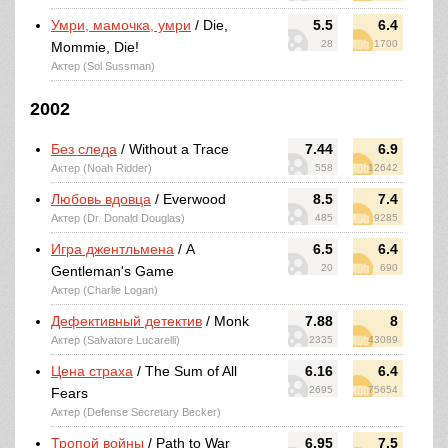
Умри, мамочка, умри
/ Die,
5.5
6.4
28
1700
Mommie, Die!
Актер (Sol Sussman)
2002
Без следа
/ Without a Trace
7.44
6.9
Актер (Noah Ridder)
558
12642
Любовь вдовца
/ Everwood
8.5
7.4
Актер (Dr. Donald Douglas)
485
9285
Игра джентльмена
/ A
6.5
6.4
20
690
Gentleman's Game
Актер (Charlie Logan)
Дефективный детектив
/ Monk
7.88
8
Актер (Salvatore Lucarelli)
2335
43089
Цена страха
/ The Sum of All
6.16
6.4
2695
75654
Fears
Актер (Defense Secretary Becker)
Тропой войны
/ Path to War
6.95
7.5