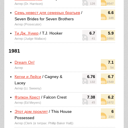
Актер (Dr. Harrison)
126
9547
Семь невест для семерых братьев
/
6.6
146
Seven Brides for Seven Brothers
Актер (Prosecutor)
Ти.Дж. Хукер
/ T.J. Hooker
6.7
5.9
Актер (Judge Wallace)
41
1684
1981
Dream On!
7.1
Актер
54
Кегни и Лейси
/ Cagney &
6.76
6.7
132
1549
Lacey
Актер (Lt. Sweeny)
Фэлкон Крест
/ Falcon Crest
7.38
6.2
Актер (Ed Meyers)
45
1672
Этот дом проклят
/ This House
6
230
Possessed
Актер (Clerk (в титрах: Phillip Baker Hall))