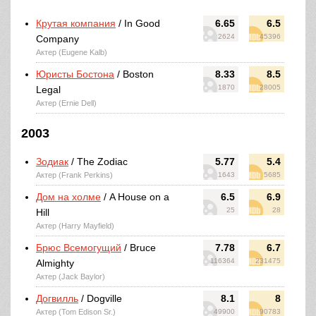
Крутая компания
/ In Good
6.65
6.5
2624
45396
Company
Актер (Eugene Kalb)
Юристы Бостона
/ Boston
8.33
8.5
1870
28005
Legal
Актер (Ernie Dell)
2003
Зодиак
/ The Zodiac
5.77
5.4
Актер (Frank Perkins)
1643
5685
Дом на холме
/ A House on a
6.5
6.9
25
28
Hill
Актер (Harry Mayfield)
Брюс Всемогущий
/ Bruce
7.78
6.7
116364
231475
Almighty
Актер (Jack Baylor)
Догвилль
/ Dogville
8.1
8
Актер (Tom Edison Sr.)
49900
90783