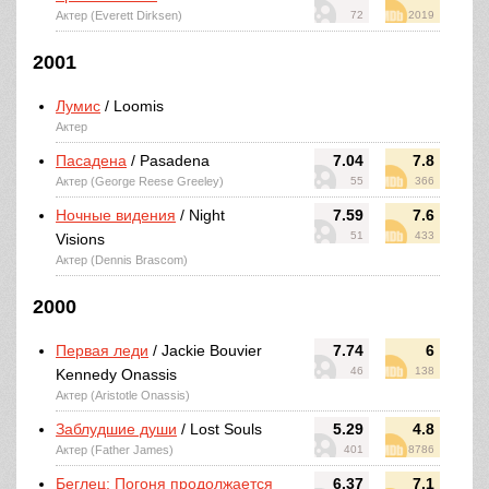
Актер (Everett Dirksen)
72
2019
2001
Лумис
/ Loomis
Актер
Пасадена
/ Pasadena
7.04
7.8
Актер (George Reese Greeley)
55
366
Ночные видения
/ Night
7.59
7.6
51
433
Visions
Актер (Dennis Brascom)
2000
Первая леди
/ Jackie Bouvier
7.74
6
46
138
Kennedy Onassis
Актер (Aristotle Onassis)
Заблудшие души
/ Lost Souls
5.29
4.8
Актер (Father James)
401
8786
Беглец: Погоня продолжается
6.37
7.1