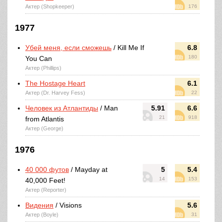
Актер (Shopkeeper)
176
1977
Убей меня, если сможешь
/ Kill Me If
6.8
180
You Can
Актер (Phillips)
The Hostage Heart
6.1
Актер (Dr. Harvey Fess)
22
Человек из Атлантиды
/ Man
5.91
6.6
21
918
from Atlantis
Актер (George)
1976
40 000 футов
/ Mayday at
5
5.4
14
153
40,000 Feet!
Актер (Reporter)
Видения
/ Visions
5.6
Актер (Boyle)
31