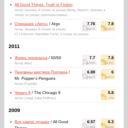
All Good Things: Truth in Fiction
Актер: Хроника, В титрах не указан (Bump, Malvern, хроника, в
титрах не указан; короткометражка)
Операция «Арго»
/ Argo
7.76
7.8
Актер: Хроника, В титрах не указан
58670
334917
(C.I.A Director Stansfield Turner, в титрах не указан)
2011
Жизнь прекрасна
/ 50/50
7.7
7.8
Актер (Alan)
42096
222221
Пингвины мистера Поппера
/
6.88
6
43637
53772
Mr. Popper's Penguins
Актер (Franklin)
Чикаго 8
/ The Chicago 8
5.8
Актер (Judge Julius Hoffman)
150
2009
Все самое лучшее
/ All Good
6.57
6.3
7860
30809