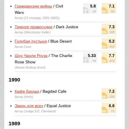
Гражданские войны
/ Civil
5.8
7.1
18
64
Wars
Актер ((3 эпизода, 1991-1992))
Темное правосудие
/ Dark Justice
7.3
Актер (Winchester Keller)
195
Голубая пустыня
/ Blue Desert
5.2
Актер (Joe)
410
Шоу Чарли Роуза
/ The Charlie
5.33
7.7
78
473
Rose Show
(Филип Бейкер Холл)
1990
Кафе Багдад
/ Bagdad Cafe
7.2
Актер (Herb)
224
Закон для всех
/ Equal Justice
6.6
Актер (Judge S.E. Cleveland)
71
1989