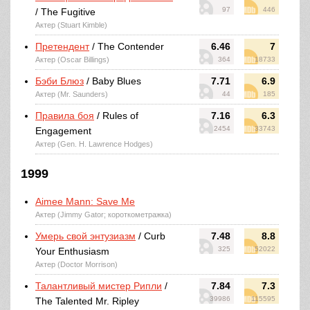
97
446
/ The Fugitive
Актер (Stuart Kimble)
Претендент
/ The Contender
6.46
7
Актер (Oscar Billings)
364
18733
Бэби Блюз
/ Baby Blues
7.71
6.9
Актер (Mr. Saunders)
44
185
Правила боя
/ Rules of
7.16
6.3
2454
33743
Engagement
Актер (Gen. H. Lawrence Hodges)
1999
Aimee Mann: Save Me
Актер (Jimmy Gator; короткометражка)
Умерь свой энтузиазм
/ Curb
7.48
8.8
325
52022
Your Enthusiasm
Актер (Doctor Morrison)
Талантливый мистер Рипли
/
7.84
7.3
39986
115595
The Talented Mr. Ripley