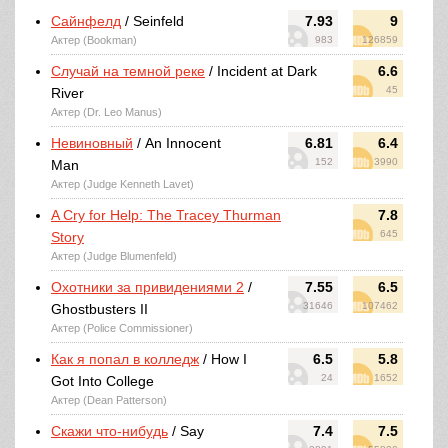
Сайнфелд
/ Seinfeld
7.93
9
Актер (Bookman)
983
126859
Случай на темной реке
/ Incident at Dark
6.6
45
River
Актер (Dr. Leo Manus)
Невиновный
/ An Innocent
6.81
6.4
152
3990
Man
Актер (Judge Kenneth Lavet)
A Cry for Help: The Tracey Thurman
7.8
645
Story
Актер (Judge Blumenfeld)
Охотники за привидениями 2
/
7.55
6.5
31646
107462
Ghostbusters II
Актер (Police Commissioner)
Как я попал в колледж
/ How I
6.5
5.8
24
1652
Got Into College
Актер (Dean Patterson)
Скажи что-нибудь
/ Say
7.4
7.5