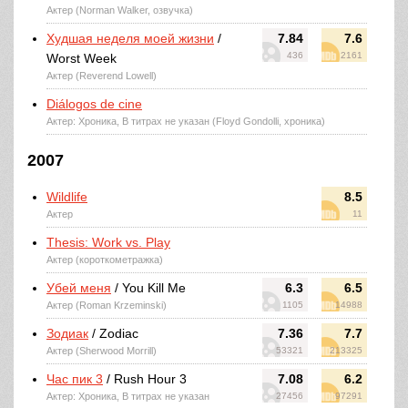
Актер (Norman Walker, озвучка)
Худшая неделя моей жизни
/
7.84
7.6
436
2161
Worst Week
Актер (Reverend Lowell)
Diálogos de cine
Актер: Хроника, В титрах не указан (Floyd Gondolli, хроника)
2007
Wildlife
8.5
Актер
11
Thesis: Work vs. Play
Актер (короткометражка)
Убей меня
/ You Kill Me
6.3
6.5
Актер (Roman Krzeminski)
1105
14988
Зодиак
/ Zodiac
7.36
7.7
Актер (Sherwood Morrill)
53321
213325
Час пик 3
/ Rush Hour 3
7.08
6.2
Актер: Хроника, В титрах не указан
27456
97291