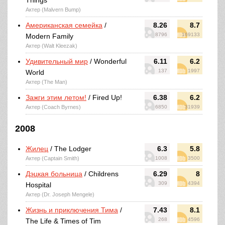
Things
Актер (Malvern Bump)
Американская семейка
/
8.26
8.7
8796
169133
Modern Family
Актер (Walt Kleezak)
Удивительный мир
/ Wonderful
6.11
6.2
137
1997
World
Актер (The Man)
Зажги этим летом!
/ Fired Up!
6.38
6.2
Актер (Coach Byrnes)
6850
31939
2008
Жилец
/ The Lodger
6.3
5.8
Актер (Captain Smith)
1008
3500
Дэцкая больница
/ Childrens
6.29
8
309
4394
Hospital
Актер (Dr. Joseph Mengele)
Жизнь и приключения Тима
/
7.43
8.1
268
4596
The Life & Times of Tim