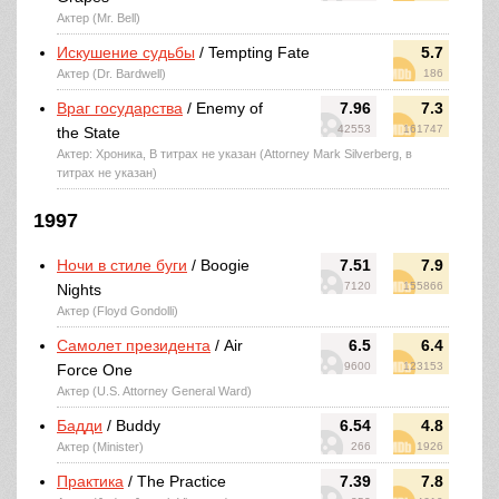
Актер (Mr. Bell)
Искушение судьбы
/ Tempting Fate
5.7
Актер (Dr. Bardwell)
186
Враг государства
/ Enemy of
7.96
7.3
42553
161747
the State
Актер: Хроника, В титрах не указан (Attorney Mark Silverberg, в
титрах не указан)
1997
Ночи в стиле буги
/ Boogie
7.51
7.9
7120
155866
Nights
Актер (Floyd Gondolli)
Самолет президента
/ Air
6.5
6.4
9600
123153
Force One
Актер (U.S. Attorney General Ward)
Бадди
/ Buddy
6.54
4.8
Актер (Minister)
266
1926
Практика
/ The Practice
7.39
7.8