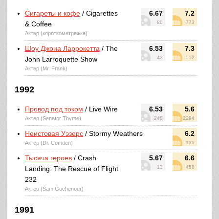
Сигареты и кофе
/ Cigarettes
6.67
7.2
80
773
& Coffee
Актер (короткометражка)
Шоу Джона Ларрокетта
/ The
6.53
7.3
43
552
John Larroquette Show
Актер (Mr. Frank)
1992
Провод под током
/ Live Wire
6.53
5.6
Актер (Senator Thyme)
248
2294
Неистовая Уэзерс
/ Stormy Weathers
6.2
Актер (Dr. Comden)
131
Тысяча героев
/ Crash
5.67
6.6
13
458
Landing: The Rescue of Flight
232
Актер (Sam Gochenour)
1991