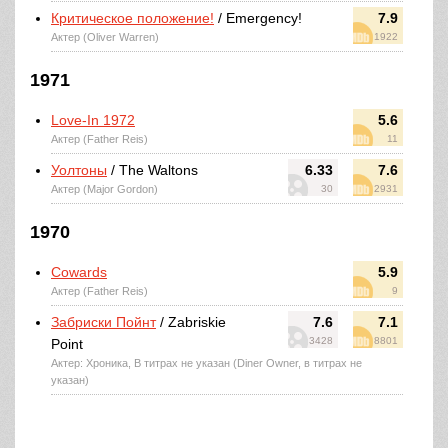
Критическое положение!
/ Emergency!
7.9
Актер (Oliver Warren)
1922
1971
Love-In 1972
5.6
Актер (Father Reis)
11
Уолтоны
/ The Waltons
6.33
7.6
Актер (Major Gordon)
30
2931
1970
Cowards
5.9
Актер (Father Reis)
9
Забриски Пойнт
/ Zabriskie
7.6
7.1
3428
8801
Point
Актер: Хроника, В титрах не указан (Diner Owner, в титрах не
указан)