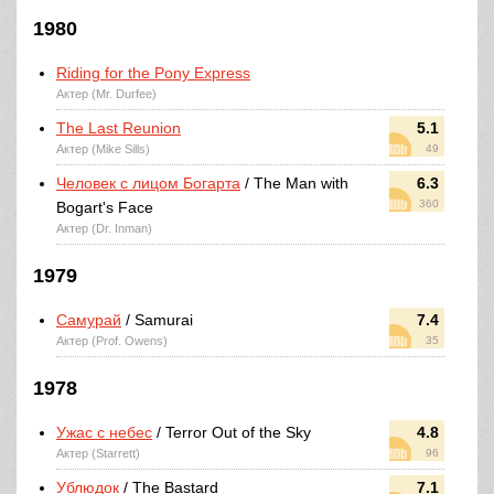
1980
Riding for the Pony Express
Актер (Mr. Durfee)
The Last Reunion
5.1
Актер (Mike Sills)
49
Человек с лицом Богарта
/ The Man with
6.3
360
Bogart's Face
Актер (Dr. Inman)
1979
Самурай
/ Samurai
7.4
Актер (Prof. Owens)
35
1978
Ужас с небес
/ Terror Out of the Sky
4.8
Актер (Starrett)
96
Ублюдок
/ The Bastard
7.1