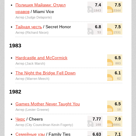
Полиция Майами: Отдел
7.4
7.5
1843
13344
нравов
/ Miami Vice
Актер (Judge Delaporte)
Тайная честь
/ Secret Honor
6.8
7.5
Актер (Richard Nixon)
53
1531
1983
Hardcastle and McCormick
6.5
Актер (Jack Marsh)
883
The Night the Bridge Fell Down
6.1
Актер (Warren Meech)
62
1982
Games Mother Never Taught You
6.5
Актер (Lester Greene)
16
Чирс
/ Cheers
7.77
7.9
Актер (City Councilman Kevin Fogerty)
168
26891
Семейные узы
/ Family Ties
6.63
7.1