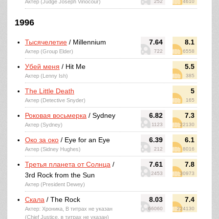
Актер (Judge Joseph Vinocour)
252
4610
1996
Тысячелетие
/ Millennium
7.64
8.1
Актер (Group Elder)
722
6558
Убей меня
/ Hit Me
5.5
Актер (Lenny Ish)
385
The Little Death
5
Актер (Detective Snyder)
165
Роковая восьмерка
/ Sydney
6.82
7.3
Актер (Sydney)
1123
22130
Око за око
/ Eye for an Eye
6.39
6.1
Актер (Sidney Hughes)
212
8016
Третья планета от Солнца
/
7.61
7.8
2453
30973
3rd Rock from the Sun
Актер (President Dewey)
Скала
/ The Rock
8.03
7.4
Актер: Хроника, В титрах не указан
66060
224130
(Chief Justice, в титрах не указан)