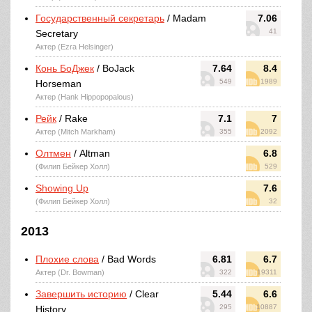
Государственный секретарь
/ Madam
7.06
41
Secretary
Актер (Ezra Helsinger)
Конь БоДжек
/ BoJack
7.64
8.4
549
1989
Horseman
Актер (Hank Hippopopalous)
Рейк
/ Rake
7.1
7
Актер (Mitch Markham)
355
2092
Олтмен
/ Altman
6.8
(Филип Бейкер Холл)
529
Showing Up
7.6
(Филип Бейкер Холл)
32
2013
Плохие слова
/ Bad Words
6.81
6.7
Актер (Dr. Bowman)
322
19311
Завершить историю
/ Clear
5.44
6.6
295
10887
History