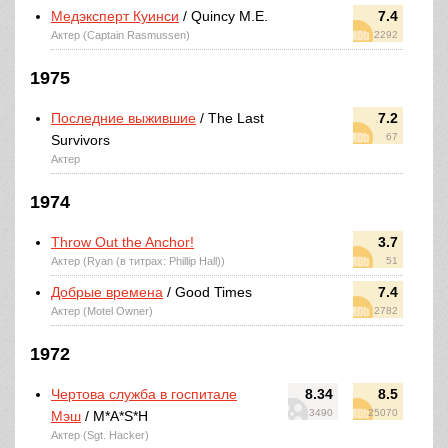
Медэксперт Куинси
/ Quincy M.E.
7.4
Актер (Captain Rasmussen)
2292
1975
Последние выжившие
/ The Last
7.2
67
Survivors
Актер
1974
Throw Out the Anchor!
3.7
Актер (Ryan (в титрах: Phillip Hall))
51
Добрые времена
/ Good Times
7.4
Актер (Motel Owner)
2782
1972
Чертова служба в госпитале
8.34
8.5
3490
25070
Мэш
/ M*A*S*H
Актер (Sgt. Hacker)