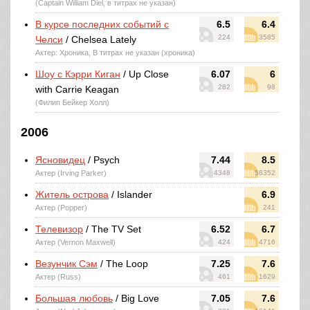
(Captain William Diel, в титрах не указан)
В курсе последних событий с
6.5
6.4
224
3585
Челси
/ Chelsea Lately
Актер: Хроника, В титрах не указан (хроника)
Шоу с Кэрри Киган
/ Up Close
6.07
6
282
98
with Carrie Keagan
(Филип Бейкер Холл)
2006
Ясновидец
/ Psych
7.44
8.5
Актер (Irving Parker)
4348
56352
Житель острова
/ Islander
6.9
Актер (Popper)
241
Телевизор
/ The TV Set
6.52
6.7
Актер (Vernon Maxwell)
424
4716
Везунчик Сэм
/ The Loop
7.25
7.6
Актер (Russ)
461
1629
Большая любовь
/ Big Love
7.05
7.6