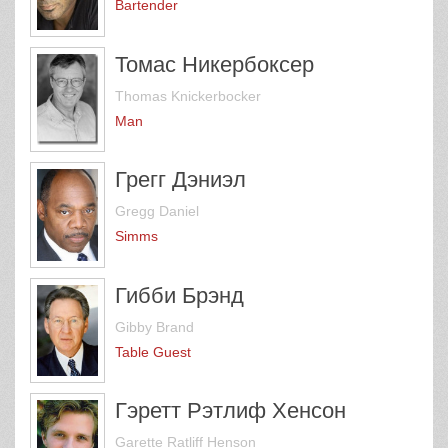
Bartender
Томас Никербоксер
Thomas Knickerbocker
Man
Грегг Дэниэл
Gregg Daniel
Simms
Гибби Брэнд
Gibby Brand
Table Guest
Гэретт Рэтлиф Хенсон
Garette Ratliff Henson