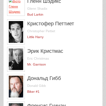
Гленн Шэдикс
Glenn Shadix
Bud Larkin
Кристофер Петтиет
Christopher Pettiet
Little Harry
Эрик Кристмас
Eric Christmas
Mr. Garrison
Дональд Гибб
Donald Gibb
Biker #1
Френсис Гуинан