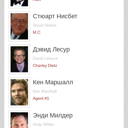
Стюарт Нисбет
Stuart Nisbet
M.C.
Дэвид Лесур
David Leisure
Charley Dietz
Кен Маршалл
Ken Marshall
Agent #1
Энди Милдер
Andy Milder