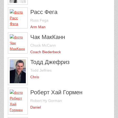
Расс Фега
Russ Fega
Arm Man
Чак МакКанн
Chuck McCann
Coach Biederbeck
Тодд Джефриз
Todd Jeffries
Chris
Роберт Хай Гормен
Robert Hy Gorman
Daniel