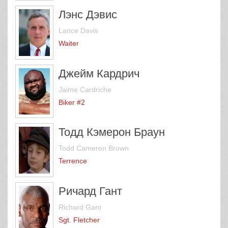
Лэнс Дэвис
Lance Davis
Waiter
Джейм Кардрич
Jaime Cardriche
Biker #2
Тодд Кэмерон Браун
Todd Cameron Brown
Terrence
Ричард Гант
Richard Gant
Sgt. Fletcher