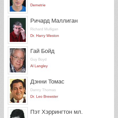
Demetrie
Ричард Маллиган
Richard Mulligan
Dr. Harry Weston
Гай Бойд
Guy Boyd
Al Langley
Дэнни Томас
Danny Thomas
Dr. Leo Brewster
Пэт Хэррингтон мл.