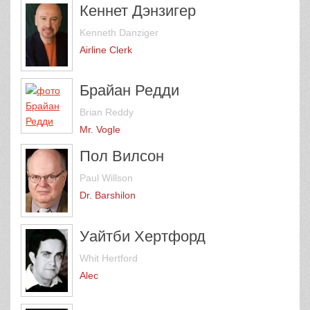
Кеннет Дэнзигер
Kenneth Danziger
Airline Clerk
Брайан Редди
Brian Reddy
Mr. Vogle
Пол Вилсон
Paul Willson
Dr. Barshilon
Уайтби Хертфорд
Whit Hertford
Alec