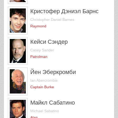
Кристофер Дэниэл Барнс
Christopher Daniel Barnes
Raymond
Кейси Сэндер
Casey Sander
Patrolman
Йен Эберкромби
Ian Abercrombie
Captain Burke
Майкл Сабатино
Michael Sabatino
Alan