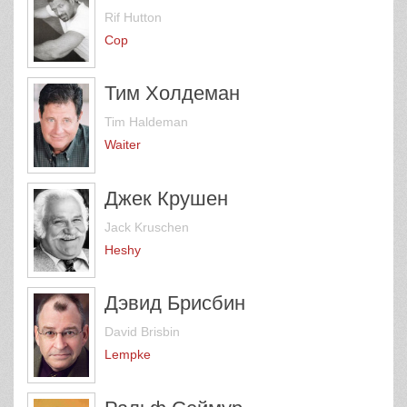
Rif Hutton
Cop
Тим Холдеман
Tim Haldeman
Waiter
Джек Крушен
Jack Kruschen
Heshy
Дэвид Брисбин
David Brisbin
Lempke