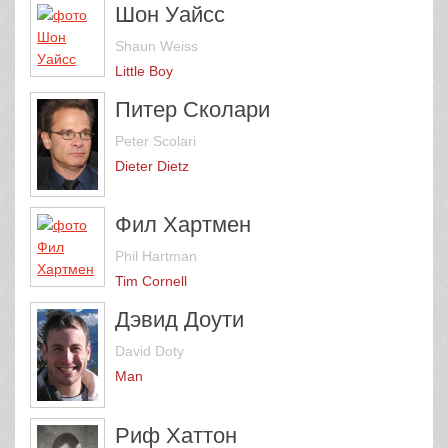
Шон Уайсс
Shaun Weiss
Little Boy
Питер Сколари
Peter Scolari
Dieter Dietz
Фил Хартмен
Phil Hartman
Tim Cornell
Дэвид Доути
David Doty
Man
Риф Хаттон