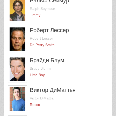
Ральф Сеймур
Ralph Seymour
Jimmy
Роберт Лессер
Robert Lesser
Dr. Perry Smith
Брэйди Блум
Brady Bluhm
Little Boy
Виктор ДиМаттья
Victor DiMattia
Rocco