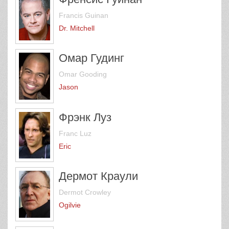
Francis Guinan
Dr. Mitchell
Омар Гудинг
Omar Gooding
Jason
Фрэнк Луз
Franc Luz
Eric
Дермот Краули
Dermot Crowley
Ogilvie