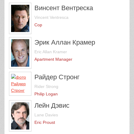
Винсент Вентреска
Vincent Ventresca
Cop
Эрик Аллан Крамер
Eric Allan Kramer
Apartment Manager
Райдер Стронг
Rider Strong
Philip Logan
Лейн Дэвис
Lane Davies
Eric Proust