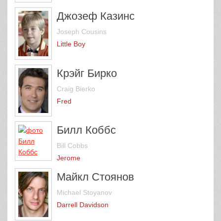
Джозеф Казинс
Joseph Cousins
Little Boy
Крэйг Бирко
Craig Bierko
Fred
Билл Коббс
Bill Cobbs
Jerome
Майкл Стоянов
Michael Stoyanov
Darrell Davidson