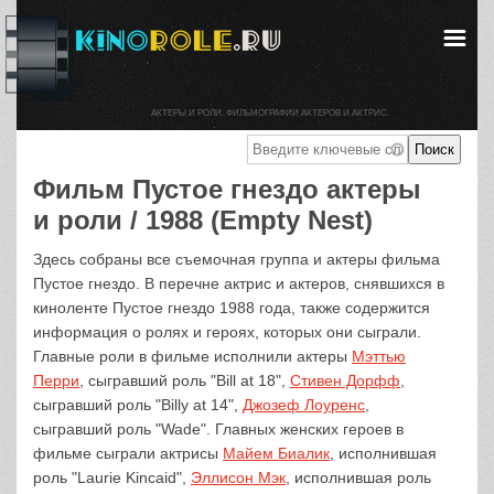
АКТЕРЫ И РОЛИ. ФИЛЬМОГРАФИИ АКТЕРОВ И АКТРИС.
Фильм Пустое гнездо актеры
и роли / 1988 (Empty Nest)
Здесь собраны все съемочная группа и актеры фильма
Пустое гнездо. В перечне актрис и актеров, снявшихся в
киноленте Пустое гнездо 1988 года, также содержится
информация о ролях и героях, которых они сыграли.
Главные роли в фильме исполнили актеры
Мэттью
Перри
, сыгравший роль "Bill at 18",
Стивен Дорфф
,
сыгравший роль "Billy at 14",
Джозеф Лоуренс
,
сыгравший роль "Wade". Главных женских героев в
фильме сыграли актрисы
Майем Биалик
, исполнившая
роль "Laurie Kincaid",
Эллисон Мэк
, исполнившая роль