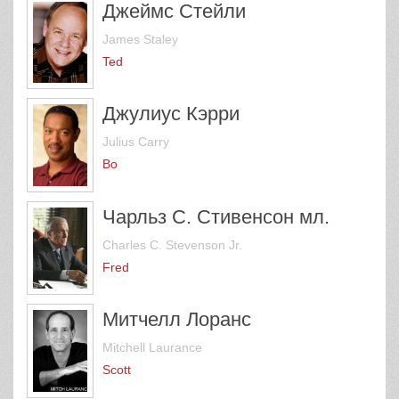
Джеймс Стейли
James Staley
Ted
Джулиус Кэрри
Julius Carry
Bo
Чарльз С. Стивенсон мл.
Charles C. Stevenson Jr.
Fred
Митчелл Лоранс
Mitchell Laurance
Scott