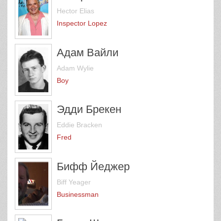
Hector Elias
Inspector Lopez
Адам Вайли
Adam Wylie
Boy
Эдди Брекен
Eddie Bracken
Fred
Бифф Йеджер
Biff Yeager
Businessman