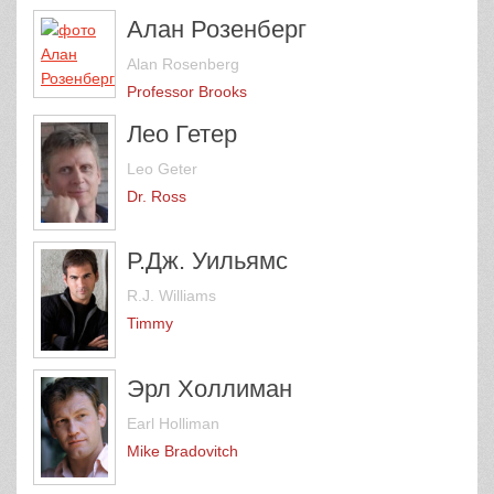
Алан Розенберг
Alan Rosenberg
Professor Brooks
Лео Гетер
Leo Geter
Dr. Ross
Р.Дж. Уильямс
R.J. Williams
Timmy
Эрл Холлиман
Earl Holliman
Mike Bradovitch