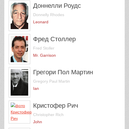
Доннелли Роудс
Donnelly Rhodes
Leonard
Фред Столлер
Fred Stoller
Mr. Garrison
Грегори Пол Мартин
Gregory Paul Martin
Ian
Кристофер Рич
Christopher Rich
John