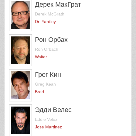
Дерек МакГрат
Derek McGrath
Dr. Yardley
Рон Орбах
Ron Orbach
Waiter
Грег Кин
Greg Kean
Brad
Эдди Велес
Eddie Velez
Jose Martinez