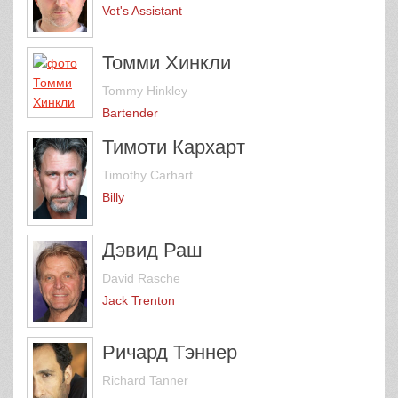
Vet's Assistant
Томми Хинкли
Tommy Hinkley
Bartender
Тимоти Кархарт
Timothy Carhart
Billy
Дэвид Раш
David Rasche
Jack Trenton
Ричард Тэннер
Richard Tanner