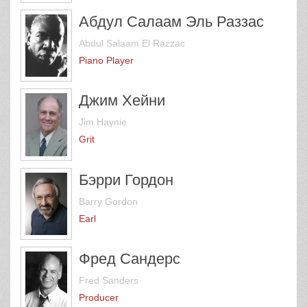
Абдул Салаам Эль Раззас
Abdul Salaam El Razzac
Piano Player
Джим Хейни
Jim Haynie
Grit
Бэрри Гордон
Barry Gordon
Earl
Фред Сандерс
Fred Sanders
Producer