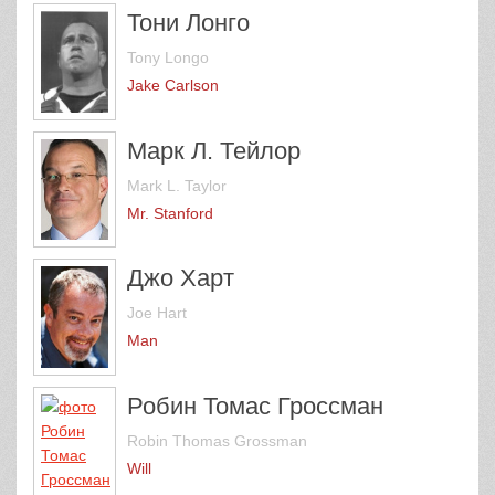
Тони Лонго
Tony Longo
Jake Carlson
Марк Л. Тейлор
Mark L. Taylor
Mr. Stanford
Джо Харт
Joe Hart
Man
Робин Томас Гроссман
Robin Thomas Grossman
Will