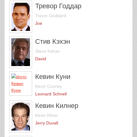
Тревор Годдар
Trevor Goddard
Joe
Стив Кэхэн
Steve Kahan
David
Кевин Куни
Kevin Cooney
Leonard Schnell
Кевин Килнер
Kevin Kilner
Jerry Duvall