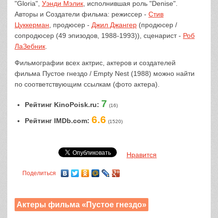
"Gloria",
Уэнди Мэлик
, исполнившая роль "Denise".
Авторы и Создатели фильма: режиссер -
Стив
Цуккерман
, продюсер -
Джил Джангер
(продюсер /
сопродюсер (49 эпизодов, 1988-1993)), сценарист -
Роб
ЛаЗебник
.
Фильмографии всех актрис, актеров и создателей
фильма Пустое гнездо / Empty Nest (1988) можно найти
по соответствующим ссылкам (фото актера).
7
Рейтинг KinoPoisk.ru:
(16)
6.6
Рейтинг IMDb.com:
(1520)
Нравится
Поделиться
Актеры фильма «Пустое гнездо»