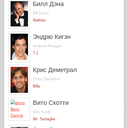
Билл Дэна
Bill Dana
Nathan
Эндрю Кигэн
Andrew Keegan
T.J.
Крис Деметрал
Chris Demetral
Billy
Вито Скотти
Vito Scotti
Mr. Tartaglia