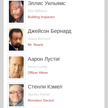
Эллис Уильямс
Ellis Williams
Building Inspector
Джейсон Бернард
Jason Bernard
Mr. Noack
Аарон Лустиг
Aaron Lustig
Officer Hitner
Стенли Кэмел
Stanley Kamel
Monsieur Gerard