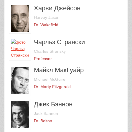
Харви Джейсон
Harvey Jason
Dr. Wakefield
Чарльз Странски
Charles Stransky
Professor
Майкл МакГуайр
Michael McGuire
Dr. Marty Fitzgerald
Джек Бэннон
Jack Bannon
Dr. Bolton