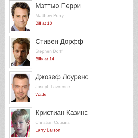
Мэттью Перри
Matthew Perry
Bill at 18
Стивен Дорфф
Stephen Dorff
Billy at 14
Джозеф Лоуренс
Joseph Lawrence
Wade
Кристиан Казинс
Christian Cousins
Larry Larson