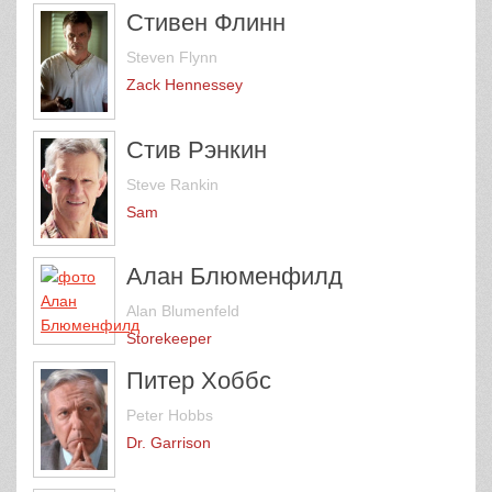
Стивен Флинн
Steven Flynn
Zack Hennessey
Стив Рэнкин
Steve Rankin
Sam
Алан Блюменфилд
Alan Blumenfeld
Storekeeper
Питер Хоббс
Peter Hobbs
Dr. Garrison