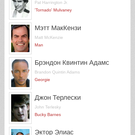
Pat Harrington Jr.
'Tornado' Mulvaney
Мэтт МакКензи
Matt McKenzie
Man
Брэндон Квинтин Адамс
Brandon Quintin Adams
Georgie
Джон Терлески
John Terlesky
Bucky Barnes
Эктор Элиас