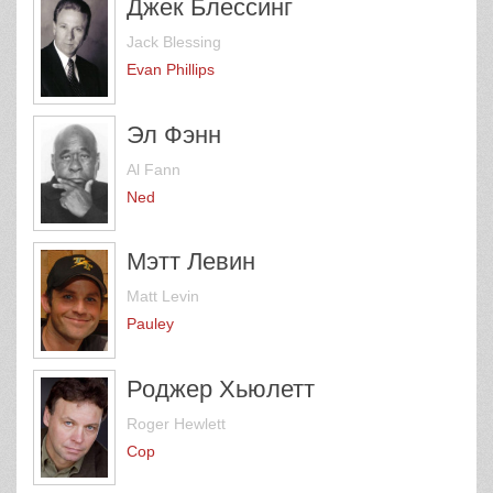
Джек Блессинг
Jack Blessing
Evan Phillips
Эл Фэнн
Al Fann
Ned
Мэтт Левин
Matt Levin
Pauley
Роджер Хьюлетт
Roger Hewlett
Cop