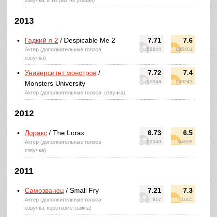
озвучка, в титрах не указан)
2013
Гадкий я 2
/ Despicable Me 2
7.71
7.6
Актер (дополнительные голоса,
58844
195401
озвучка)
Университет монстров
/
7.72
7.4
50048
159243
Monsters University
Актер (дополнительные голоса, озвучка)
2012
Лоракс
/ The Lorax
6.73
6.5
Актер (дополнительные голоса,
20340
64838
озвучка)
2011
Самозванец
/ Small Fry
7.21
7.3
Актер (дополнительные голоса,
817
1605
озвучка; короткометражка)