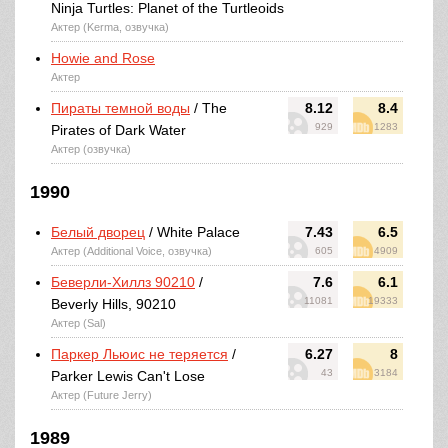
Ninja Turtles: Planet of the Turtleoids
Актер (Kerma, озвучка)
Howie and Rose
Актер
Пираты темной воды
/ The
8.12
8.4
929
1283
Pirates of Dark Water
Актер (озвучка)
1990
Белый дворец
/ White Palace
7.43
6.5
Актер (Additional Voice, озвучка)
605
4909
Беверли-Хиллз 90210
/
7.6
6.1
11081
19333
Beverly Hills, 90210
Актер (Sal)
Паркер Льюис не теряется
/
6.27
8
43
3184
Parker Lewis Can't Lose
Актер (Future Jerry)
1989