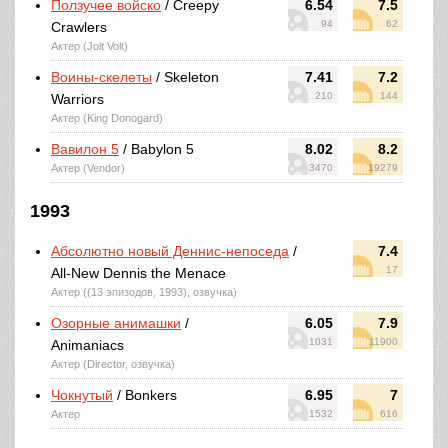
Ползучее войско
/ Creepy
6.54
7.5
94
62
Crawlers
Актер (Jolt Volt)
Воины-скелеты
/ Skeleton
7.41
7.2
210
144
Warriors
Актер (King Donogard)
Вавилон 5
/ Babylon 5
8.02
8.2
Актер (Vendor)
3470
19279
1993
Абсолютно новый Деннис-непоседа
/
7.4
17
All-New Dennis the Menace
Актер ((13 эпизодов, 1993), озвучка)
Озорные анимашки
/
6.05
7.9
1031
11900
Animaniacs
Актер (Director, озвучка)
Чокнутый
/ Bonkers
6.95
7
Актер
1532
616