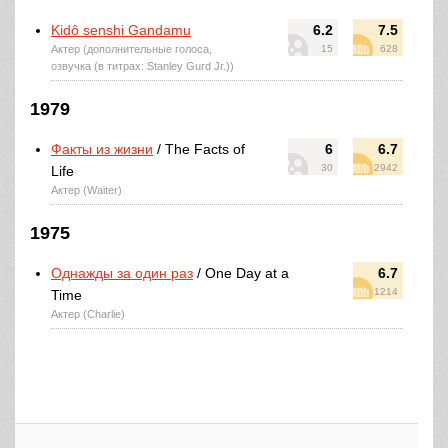
Kidô senshi Gandamu
6.2
7.5
Актер (дополнительные голоса,
15
628
озвучка (в титрах: Stanley Gurd Jr.))
1979
Факты из жизни
/ The Facts of
6
6.7
30
2942
Life
Актер (Waiter)
1975
Однажды за один раз
/ One Day at a
6.7
1214
Time
Актер (Charlie)