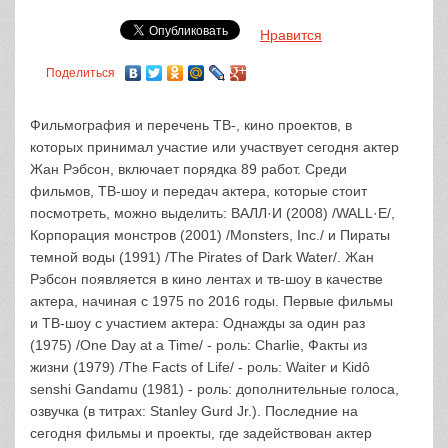
Нравится
Поделиться
Фильмография и перечень ТВ-, кино проектов, в
которых принимал участие или участвует сегодня актер
Жан Рэбсон, включает порядка 89 работ. Среди
фильмов, ТВ-шоу и передач актера, которые стоит
посмотреть, можно выделить: ВАЛЛ·И (2008) /WALL·E/,
Корпорация монстров (2001) /Monsters, Inc./ и Пираты
темной воды (1991) /The Pirates of Dark Water/. Жан
Рэбсон появляется в кино лентах и тв-шоу в качестве
актера, начиная с 1975 по 2016 годы. Первые фильмы
и ТВ-шоу с участием актера: Однажды за один раз
(1975) /One Day at a Time/ - роль: Charlie, Факты из
жизни (1979) /The Facts of Life/ - роль: Waiter и Kidô
senshi Gandamu (1981) - роль: дополнительные голоса,
озвучка (в титрах: Stanley Gurd Jr.). Последние на
сегодня фильмы и проекты, где задействован актер