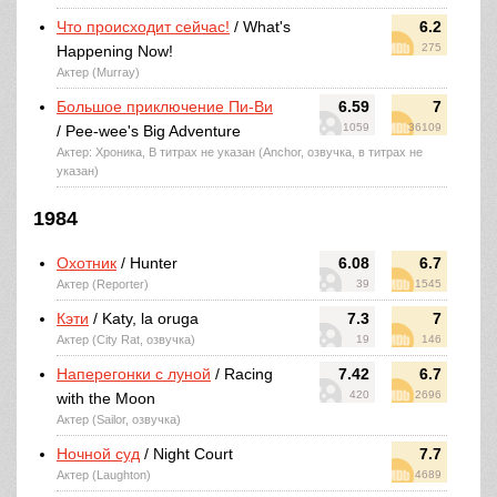
Что происходит сейчас!
/ What's
6.2
275
Happening Now!
Актер (Murray)
Большое приключение Пи-Ви
6.59
7
1059
36109
/ Pee-wee's Big Adventure
Актер: Хроника, В титрах не указан (Anchor, озвучка, в титрах не
указан)
1984
Охотник
/ Hunter
6.08
6.7
Актер (Reporter)
39
1545
Кэти
/ Katy, la oruga
7.3
7
Актер (City Rat, озвучка)
19
146
Наперегонки с луной
/ Racing
7.42
6.7
420
2696
with the Moon
Актер (Sailor, озвучка)
Ночной суд
/ Night Court
7.7
Актер (Laughton)
4689