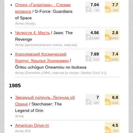
Отряд «Галактика» : Стражи
7.04
7.7
54
223
космоса
/ G-Force: Guardians
of Space
Актер (Hooty)
Челюсти 4: Месть
/ Jaws: The
4.56
2.8
1436
26262
Revenge
Актер (дополнительные голоса, озвучка)
Королевский Космический
7.69
7.4
213
3059
Корпус: Крылья Хоннеамиз
/
Ôritsu uchûgun Oneamisu no tsubasa
Актер (Dormuhot (1994), озвучка (в титрах: Stanley Gurd Jr.))
1985
Звездный патруль: Легенда об
7
6.8
105
1149
Орине
/ Starchaser: The
Legend of Orin
Актер
American Drive-In
4.5
Актер (Ed)
115