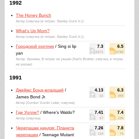
1992
The Honey Bunch
Актер (озвучка (в титрах: Stanley Gurd Jr.))
What's Up Mom?
Актер (озвучка (в титрах: Stanley Gurd Jr.))
Городской охотник
/ Sing si lip
7.3
6.5
5271
5788
yan
Актер: Хроника, В титрах не указан (Kari's Brother, озвучка, в титрах
не указан)
1991
Джеймс Бонд-младший
/
4.13
6.3
32
365
James Bond Jr.
Актер (Gordon 'Gordo' Leiter, озвучка)
Где Уолли?
/ Where's Waldo?
7.41
7.4
Актер (озвучка)
67
239
Черепашки ниндзя: Планета
7.26
7.8
118
74
черепашек
/ Teenage Mutant