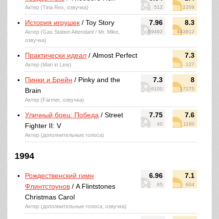
Актер (Tina Rex, озвучка)
512
2209
История игрушек
/ Toy Story
7.96
8.3
Актер (Gas Station Attendant / Mr. Mike,
59492
443812
озвучка)
Практически идеал
/ Almost Perfect
7.3
Актер (Man in Line)
127
Пинки и Брейн
/ Pinky and the
7.3
8
6100
17275
Brain
Актер (Farmer, озвучка)
Уличный боец: Победа
/ Street
7.75
7.6
40
1180
Fighter II: V
Актер (дополнительные голоса)
1994
Рождественский гимн
6.96
7.1
65
604
Флинтстоунов
/ A Flintstones
Christmas Carol
Актер (дополнительные голоса, озвучка)