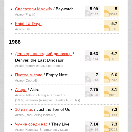
Спасатели Малибу
/ Baywatch
5.99
5
Актер (Frank)
2432
15574
Knight & Daye
5.7
Актер (Bill)
13
1988
Денвер, последний динозавр
/
6.63
6.7
114
955
Denver, the Last Dinosaur
Актер (дополнительные голоса)
Пустое гнездо
/ Empty Nest
7
6.6
Актер (Cop #4)
16
1520
Акира
/ Akira
7.75
8.1
Актер (Tetsuo / Gang 4 / Council 6
6398
79062
(1989), озвучка (в титрах: Stanley Gurd Jr.))
10 из нас
/ Just the Ten of Us
7.3
Актер (Rod Serling lookalike)
646
Чужие среди нас
/ They Live
7.14
7.3
Актер: Хроника, В титрах не указан
6416
55252