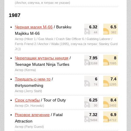
(Anchor, озвучка, в титрах не указан)
1987
Черная магия М-66
/ Burakku
6.32
6.5
44
382
Majikku M-66
Актер (Hiker 1 / Gas Mask / Crash Site Officer 6 / Gabbing Laborer /
Ferris Friend 2 / Anchor / Walla (1995), озвучка (в титрах: Stanley Gurd
Jr.))
Черепашки мутанты ниндзя
/
7.95
8
13168
17095
Teenage Mutant Ninja Turtles
Актер (Kerma)
Тридцать-с-чем-то
/
6
7.4
74
1295
thirtysomething
Актер (Jerry Stahl)
Срок службы
/ Tour of Duty
6.25
8.4
Актер (Dr. Horowitz)
30
2402
Роковое влечение
/ Fatal
7.32
6.9
5494
44712
Attraction
Актер (Party Guest)