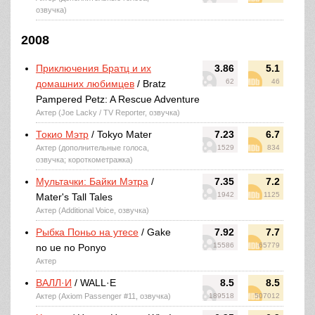
озвучка)
2008
Приключения Братц и их
3.86
5.1
62
46
домашних любимцев
/ Bratz
Pampered Petz: A Rescue Adventure
Актер (Joe Lacky / TV Reporter, озвучка)
Токио Мэтр
/ Tokyo Mater
7.23
6.7
Актер (дополнительные голоса,
1529
834
озвучка; короткометражка)
Мультачки: Байки Мэтра
/
7.35
7.2
1942
1125
Mater's Tall Tales
Актер (Additional Voice, озвучка)
Рыбка Поньо на утесе
/ Gake
7.92
7.7
15586
65779
no ue no Ponyo
Актер
ВАЛЛ·И
/ WALL·E
8.5
8.5
Актер (Axiom Passenger #11, озвучка)
189518
507012