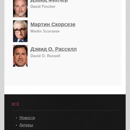
David Fincher
Мартин Скорсезе
Martin Scorsese
Дэвид О. Расселл
David O. Russell
ВСЕ
Новости
Актеры