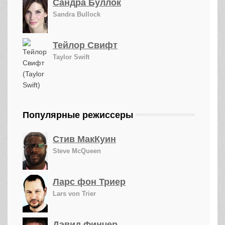
Сандра Буллок
Sandra Bullock
Тейлор Свифт
Taylor Swift
Популярные режиссеры
Стив МакКуин
Steve McQueen
Ларс фон Триер
Lars von Trier
Дэвид Финчер