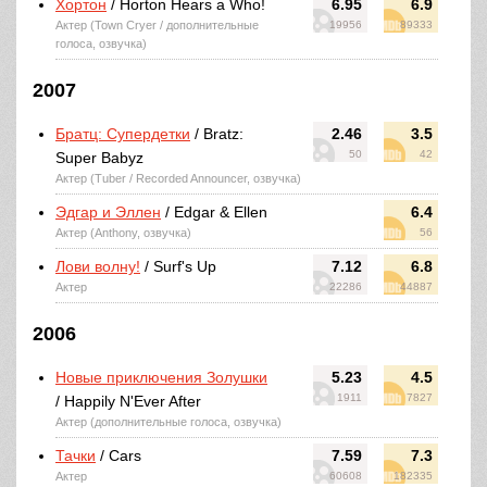
Хортон
/ Horton Hears a Who!
6.95
6.9
Актер (Town Cryer / дополнительные
19956
89333
голоса, озвучка)
2007
Братц: Супердетки
/ Bratz:
2.46
3.5
50
42
Super Babyz
Актер (Tuber / Recorded Announcer, озвучка)
Эдгар и Эллен
/ Edgar & Ellen
6.4
Актер (Anthony, озвучка)
56
Лови волну!
/ Surf's Up
7.12
6.8
Актер
22286
44887
2006
Новые приключения Золушки
5.23
4.5
1911
7827
/ Happily N'Ever After
Актер (дополнительные голоса, озвучка)
Тачки
/ Cars
7.59
7.3
Актер
60608
182335