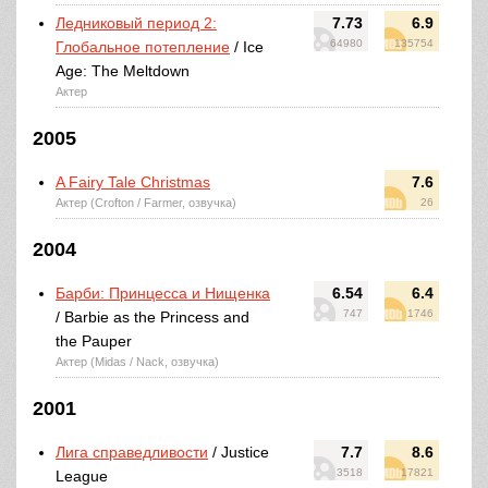
Ледниковый период 2:
7.73
6.9
64980
135754
Глобальное потепление
/ Ice
Age: The Meltdown
Актер
2005
A Fairy Tale Christmas
7.6
Актер (Crofton / Farmer, озвучка)
26
2004
Барби: Принцесса и Нищенка
6.54
6.4
747
1746
/ Barbie as the Princess and
the Pauper
Актер (Midas / Nack, озвучка)
2001
Лига справедливости
/ Justice
7.7
8.6
3518
17821
League