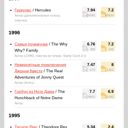
Геркулес
/ Hercules
7.94
7.2
Актер (дополнительные голоса,
29392
95820
озвучка)
1996
Семья почемучек
/ The Why
6.76
7.2
385
145
Why? Family
Актер ((1996), озвучка (в титрах: Stanly Gurd Jr.))
Невероятные приключения
7.47
8
275
1321
Джонни Квеста
/ The Real
Adventures of Jonny Quest
Актер (Avery)
Горбун из Нотр Дама
/ The
7.7
6.9
9921
72182
Hunchback of Notre Dame
Актер
1995
Теодор Рекс
/ Theodore Rex
5.34
2.4