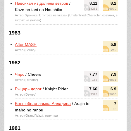
Навсикая из долины ветров
/
8.11
8.2
18281
66570
Kaze no tani no Naushika
Актер: Хроника, В титрах не указан (Unidentified Character, озвучка, в
титрах не указан)
1983
After MASH
5.8
Актер (Bellino)
259
1982
Чирс
/ Cheers
7.77
7.9
Актер (Director)
168
26891
Рыцарь дорог
/ Knight Rider
7.66
6.9
Актер (Dewey)
3398
15606
Волшебная лампа Алладина
/ Arajin to
7
93
maho no ranpu
Актер (Grand Wazir, озвучка)
1981