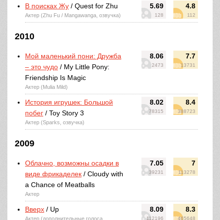
В поисках Жу
/ Quest for Zhu
5.69
4.8
Актер (Zhu Fu / Mangawanga, озвучка)
128
112
2010
Мой маленький пони: Дружба
8.06
7.7
2473
13731
– это чудо
/ My Little Pony:
Friendship Is Magic
Актер (Mulia Mild)
История игрушек: Большой
8.02
8.4
78315
388723
побег
/ Toy Story 3
Актер (Sparks, озвучка)
2009
Облачно, возможны осадки в
7.05
7
39231
113278
виде фрикаделек
/ Cloudy with
a Chance of Meatballs
Актер
Вверх
/ Up
8.09
8.3
Актер (дополнительные голоса,
112196
465648