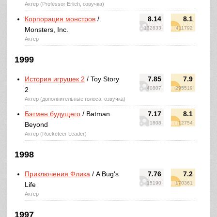
Актер (Professor Erlich, озвучка)
Корпорация монстров
/
8.14
8.1
132833
411792
Monsters, Inc.
Актер
1999
История игрушек 2
/ Toy Story
7.85
7.9
40807
295519
2
Актер (дополнительные голоса, озвучка)
Бэтмен будущего
/ Batman
7.17
8.1
1808
12754
Beyond
Актер (Rocketeer Leader)
1998
Приключения Флика
/ A Bug's
7.76
7.2
15190
170361
Life
Актер
1997