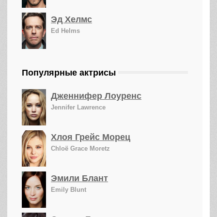
Эд Хелмс
Ed Helms
Популярные актрисы
Дженнифер Лоуренс
Jennifer Lawrence
Хлоя Грейс Морец
Chloë Grace Moretz
Эмили Блант
Emily Blunt