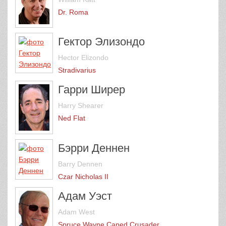
Dr. Roma
Гектор Элизондо
Hector Elizondo
Stradivarius
Гарри Ширер
Harry Shearer
Ned Flat
Бэрри Деннен
Barry Dennen
Czar Nicholas II
Адам Уэст
Adam West
Spruce Wayne Caped Crusader