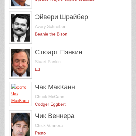
Эйвери Шрайбер
Avery Schreiber
Beanie the Bison
Стюарт Пэнкин
Stuart Pankin
Ed
Чак МакКанн
Chuck McCann
Codger Eggbert
Чик Веннера
Chick Vennera
Pesto