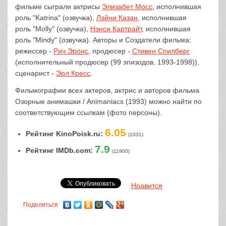
фильме сыграли актрисы
Элизабет Мосс
, исполнившая
роль "Katrina" (озвучка),
Лэйни Казан
, исполнившая
роль "Molly" (озвучка),
Нэнси Картрайт
, исполнившая
роль "Mindy" (озвучка). Авторы и Создатели фильма:
режиссер -
Рич Эронс
, продюсер -
Стивен Спилберг
(исполнительный продюсер (99 эпизодов, 1993-1998)),
сценарист -
Эрл Кресс
.
Фильмографии всех актеров, актрис и авторов фильма
Озорные анимашки / Animaniacs (1993) можно найти по
соответствующим ссылкам (фото персоны).
6.05
Рейтинг KinoPoisk.ru:
(1031)
7.9
Рейтинг IMDb.com:
(11900)
Нравится
Поделиться