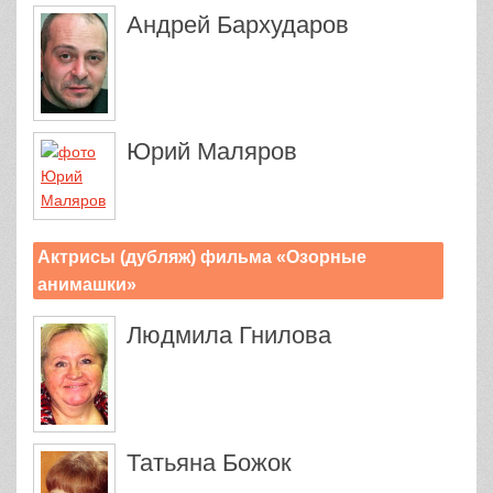
Андрей Бархударов
Юрий Маляров
Актрисы (дубляж) фильма «Озорные
анимашки»
Людмила Гнилова
Татьяна Божок