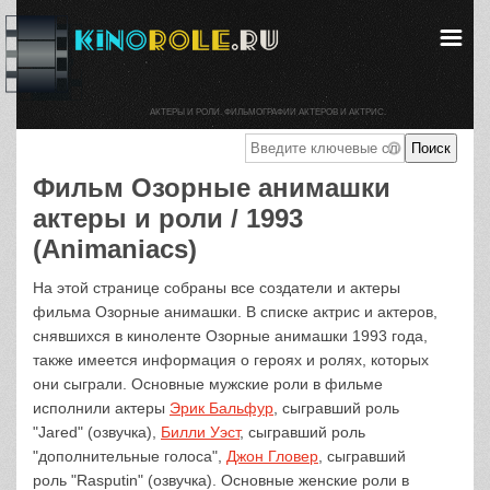
АКТЕРЫ И РОЛИ. ФИЛЬМОГРАФИИ АКТЕРОВ И АКТРИС.
Фильм Озорные анимашки
актеры и роли / 1993
(Animaniacs)
На этой странице собраны все создатели и актеры
фильма Озорные анимашки. В списке актрис и актеров,
снявшихся в киноленте Озорные анимашки 1993 года,
также имеется информация о героях и ролях, которых
они сыграли. Основные мужские роли в фильме
исполнили актеры
Эрик Бальфур
, сыгравший роль
"Jared" (озвучка),
Билли Уэст
, сыгравший роль
"дополнительные голоса",
Джон Гловер
, сыгравший
роль "Rasputin" (озвучка). Основные женские роли в