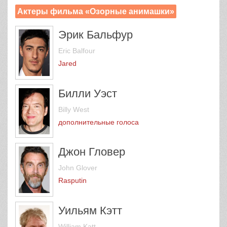
Актеры фильма «Озорные анимашки»
Эрик Бальфур
Eric Balfour
Jared
Билли Уэст
Billy West
дополнительные голоса
Джон Гловер
John Glover
Rasputin
Уильям Кэтт
William Katt