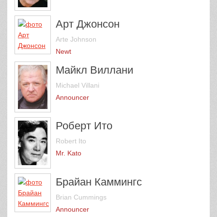
Арт Джонсон
Arte Johnson
Newt
Майкл Виллани
Michael Villani
Announcer
Роберт Ито
Robert Ito
Mr. Kato
Брайан Каммингс
Brian Cummings
Announcer