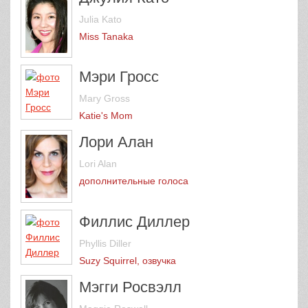
Julia Kato
Miss Tanaka
Мэри Гросс
Mary Gross
Katie's Mom
Лори Алан
Lori Alan
дополнительные голоса
Филлис Диллер
Phyllis Diller
Suzy Squirrel, озвучка
Мэгги Росвэлл