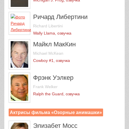
Ричард Либертини
Richard Libertini
Wally Llama, озвучка
Майкл МакКин
Michael McKean
Cowboy #1, озвучка
Фрэнк Уэлкер
Frank Welker
Ralph the Guard, озвучка
Актрисы фильма «Озорные анимашки»
Элизабет Мосс