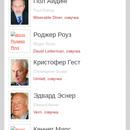
Пол Айдинг
Paul Eiding
Miserable Diner, озвучка
Роджер Роуз
Roger Rose
David Letterman, озвучка
Кристофер Гест
Christopher Guest
Umlatt, озвучка
Эдвард Эснер
Edward Asner
Vern, озвучка
Кеннет Марс