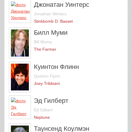
Джонатан Уинтерс
Jonathan Winters
Stinkbomb D. Basset
Билл Муми
Bill Mumy
The Farmer
Куинтон Флинн
Quinton Flynn
Joey Tribbiani
Эд Гилберт
Ed Gilbert
Neptune
Таунсенд Коулмэн