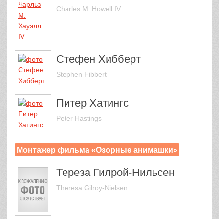
Charles M. Howell IV
Стефен Хибберт
Stephen Hibbert
Питер Хатингс
Peter Hastings
Монтажер фильма «Озорные анимашки»
Тереза Гилрой-Нильсен
Theresa Gilroy-Nielsen