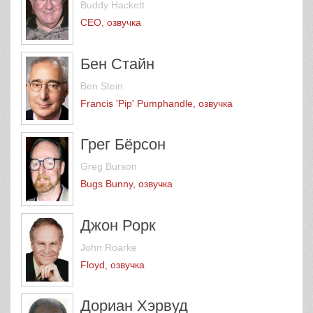
Buddy Hackett
CEO, озвучка
Бен Стайн
Ben Stein
Francis 'Pip' Pumphandle, озвучка
Грег Бёрсон
Greg Burson
Bugs Bunny, озвучка
Джон Рорк
John Roarke
Floyd, озвучка
Дориан Хэрвуд