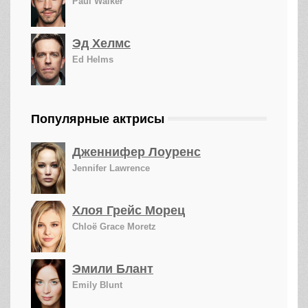
Paul Walker
Эд Хелмс
Ed Helms
Популярные актрисы
Дженнифер Лоуренс
Jennifer Lawrence
Хлоя Грейс Морец
Chloë Grace Moretz
Эмили Блант
Emily Blunt