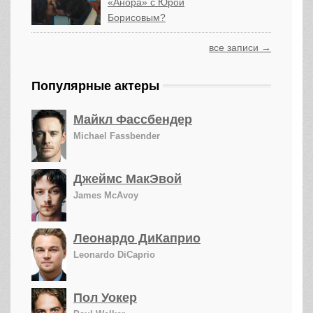
«Анора» с Юрой
Борисовым?
все записи →
Популярные актеры
Майкл Фассбендер
Michael Fassbender
Джеймс МакЭвой
James McAvoy
Леонардо ДиКаприо
Leonardo DiCaprio
Пол Уокер