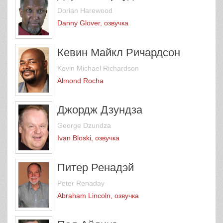
Dorian Harewood
Danny Glover, озвучка
Кевин Майкл Ричардсон
Kevin Michael Richardson
Almond Rocha
Джордж Дзундза
George Dzundza
Ivan Bloski, озвучка
Питер Ренадэй
Peter Renaday
Abraham Lincoln, озвучка