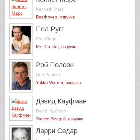
Kenneth Mars
Beethoven, озвучка
Пол Ругг
Paul Rugg
Mr. Director, озвучка
Роб Полсен
Rob Paulsen
Yakko Warner, озвучка
Дэвид Кауфман
David Kaufman
Steven Seagull, озвучка
Ларри Седар