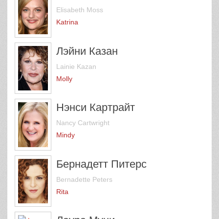
Elisabeth Moss
Katrina
Лэйни Казан
Lainie Kazan
Molly
Нэнси Картрайт
Nancy Cartwright
Mindy
Бернадетт Питерс
Bernadette Peters
Rita