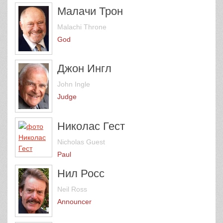
Малачи Трон
Malachi Throne
God
Джон Ингл
John Ingle
Judge
Николас Гест
Nicholas Guest
Paul
Нил Росс
Neil Ross
Announcer