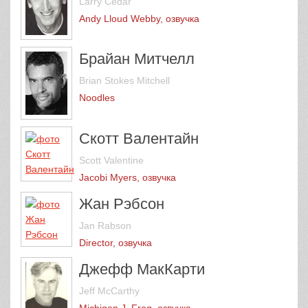
Larry Cedar
Andy Lloud Webby, озвучка
Брайан Митчелл
Brian Stokes Mitchell
Noodles
Скотт Валентайн
Scott Valentine
Jacobi Myers, озвучка
Жан Рэбсон
Jan Rabson
Director, озвучка
Джефф МакКарти
Jeff McCarthy
Michigan J. Frog, озвучка