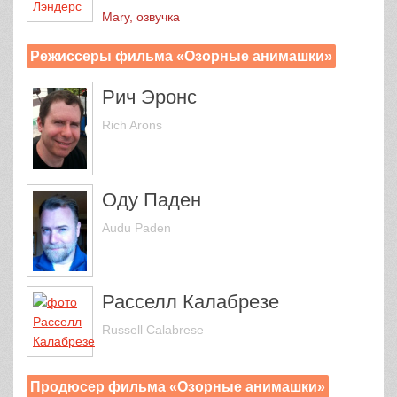
Mary, озвучка
Режиссеры фильма «Озорные анимашки»
Рич Эронс
Rich Arons
Оду Паден
Audu Paden
Расселл Калабрезе
Russell Calabrese
Продюсер фильма «Озорные анимашки»