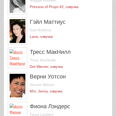
Maggie Roswell
Princess of Props #2, озвучка
Гэйл Маттиус
Gail Matthius
Lana, озвучка
Тресс МакНилл
Tress MacNeille
Dot Warner, озвучка
Верни Уотсон
Vernee Watson
Mrs. Jenny, озвучка
Фиона Лэндерс
Fiona Landers