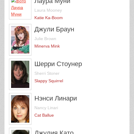
Лаура Муни
Laura Mooney
Katie Ka-Boom
Джули Браун
Julie Brown
Minerva Mink
Шерри Стоунер
Sherri Stoner
Slappy Squirrel
Нэнси Линари
Nancy Linari
Cat Ballue
Джулия Като