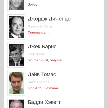
Bobby
Джордж ДиЧенцо
George DiCenzo
Commandant
Джек Барнс
Jack Burns
Sid the Squid, озвучка
Дэйв Томас
Dave Thomas
King Arthur, озвучка
Бадди Хэкетт