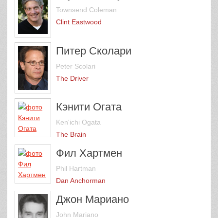
Townsend Coleman
Clint Eastwood
Питер Сколари
Peter Scolari
The Driver
Кэнити Огата
Ken'ichi Ogata
The Brain
Фил Хартмен
Phil Hartman
Dan Anchorman
Джон Мариано
John Mariano