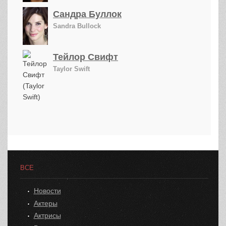
Сандра Буллок
Sandra Bullock
Тейлор Свифт
Taylor Swift
ВСЕ
Новости
Актеры
Актрисы