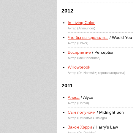
2012
In Living Color
Актер (Announcer)
Что бы вы сделали...
/ Would You
Актер (Driver)
Восприятие
/ Perception
Актер (Mel Haberman)
Willowbrook
Актер (Dr. Horowitz; короткометражка)
2011
Алиса
/ Alyce
Актер (Harold)
Сын полуночи
/ Midnight Son
Актер (Detective Ginslegh)
Закон Хэрри
/ Harry's Law
Актер (Dr. Robbins)