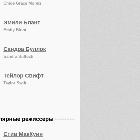
Chloë Grace Moretz
Эмили Блант
Emily Blunt
Сандра Буллок
Sandra Bullock
Тейлор Свифт
Taylor Swift
лярные режиссеры
Стив МакКуин