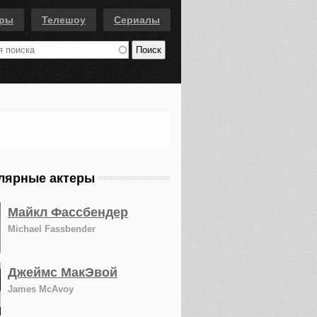
еры
Телешоу
Сериалы
лярные актеры
Майкл Фассбендер
Michael Fassbender
Джеймс МакЭвой
James McAvoy