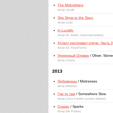
The Midnighters
Актер (Tyrell)
She Sings to the Stars
Актер (Lyle)
In Lucidity
Актер (Dr. Eeden; короткометражка)
Атлант расправил плечи: Часть 3
Актер (Dr. Floyd Ferris)
Укуренный Оливер
/ Oliver, Stone
Актер (Clown)
2013
Любовницы
/ Mistresses
Актер (Minister)
Где-то там
/ Somewhere Slow
Актер (Jerry Franklin (scenes deleted))
Спаркс
/ Sparks
Актер (Mr. Prather)