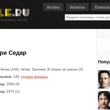
Актеры
Актрисы
Режисс
 АКТЕРОВ И АКТРИС.
ри Седар
Попу
Актер (146), Актер: Хроника, В титрах не указан (3)
льмов:
149,
лучшие фильмы
од:
2005 (9)
од:
1973 (1)