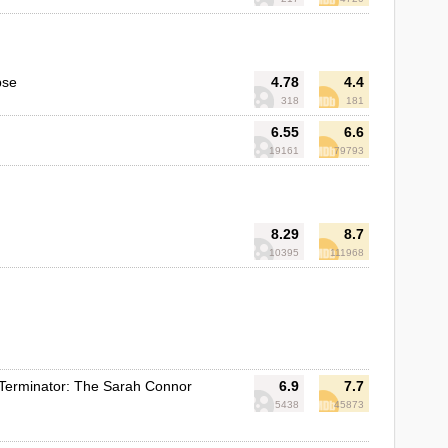
pse
4.78
4.4
318
181
6.55
6.6
19161
79793
8.29
8.7
10395
111968
Terminator: The Sarah Connor
6.9
7.7
5438
45873