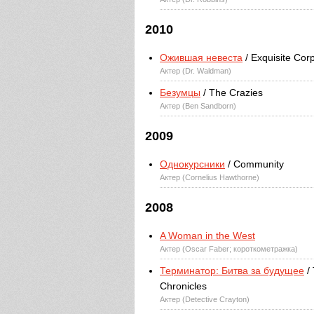
2010
Ожившая невеста
/ Exquisite Cor
Актер (Dr. Waldman)
Безумцы
/ The Crazies
Актер (Ben Sandborn)
2009
Однокурсники
/ Community
Актер (Cornelius Hawthorne)
2008
A Woman in the West
Актер (Oscar Faber; короткометражка)
Терминатор: Битва за будущее
/ 
Chronicles
Актер (Detective Crayton)