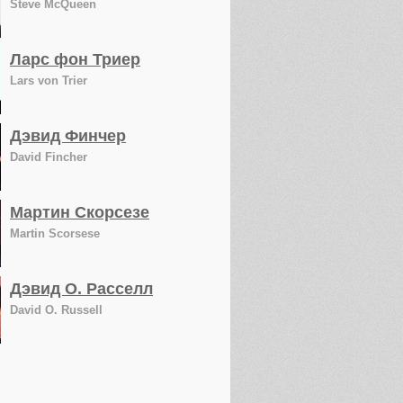
Steve McQueen
Ларс фон Триер
Lars von Trier
Дэвид Финчер
David Fincher
Мартин Скорсезе
Martin Scorsese
Дэвид О. Расселл
David O. Russell