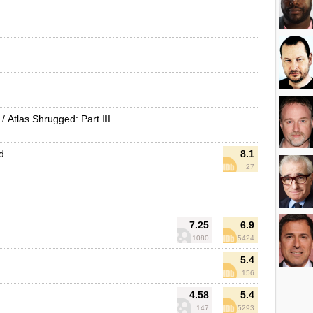
/ Atlas Shrugged: Part III
d.
8.1
27
7.25
6.9
1080
5424
5.4
156
4.58
5.4
147
5293