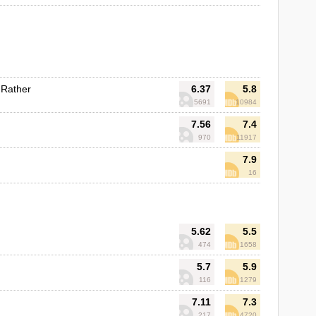
 Rather
6.37
5.8
5691
10984
7.56
7.4
970
11917
7.9
16
5.62
5.5
474
1658
5.7
5.9
116
1279
7.11
7.3
217
4720