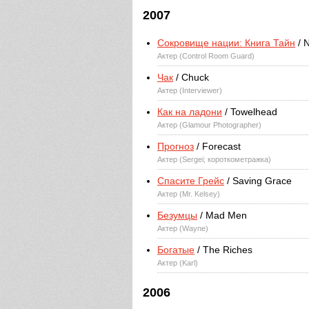
2007
Сокровище нации: Книга Тайн
/ N
Актер (Control Room Guard)
Чак
/ Chuck
Актер (Interviewer)
Как на ладони
/ Towelhead
Актер (Glamour Photographer)
Прогноз
/ Forecast
Актер (Sergei; короткометражка)
Спасите Грейс
/ Saving Grace
Актер (Mr. Kelsey)
Безумцы
/ Mad Men
Актер (Wayne)
Богатые
/ The Riches
Актер (Karl)
2006