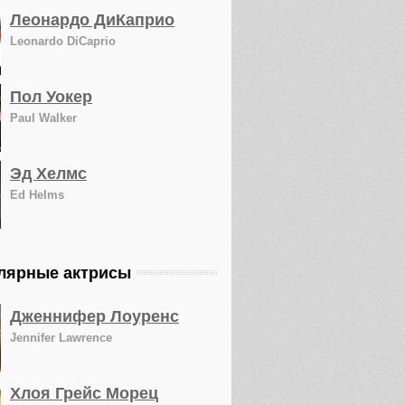
Леонардо ДиКаприо
Leonardo DiCaprio
Пол Уокер
Paul Walker
Эд Хелмс
Ed Helms
лярные актрисы
Дженнифер Лоуренс
Jennifer Lawrence
Хлоя Грейс Морец