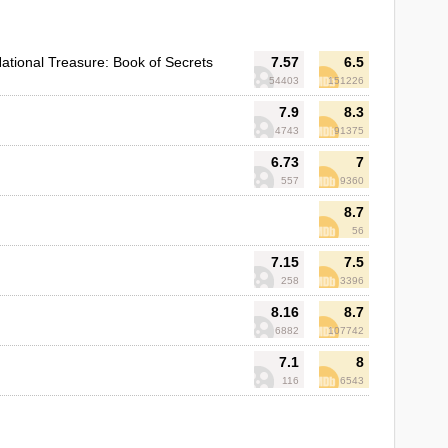
ational Treasure: Book of Secrets
7.57
6.5
54403
151226
7.9
8.3
4743
91375
6.73
7
557
9360
8.7
56
7.15
7.5
258
3396
8.16
8.7
6882
107742
7.1
8
116
6543