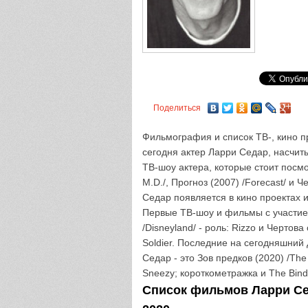
Поделиться
Фильмография и список ТВ-, кино пр
сегодня актер Ларри Седар, насчит
ТВ-шоу актера, которые стоит посмо
M.D./, Прогноз (2007) /Forecast/ и 
Седар появляется в кино проектах и 
Первые ТВ-шоу и фильмы с участием 
/Disneyland/ - роль: Rizzo и Чертов
Soldier. Последние на сегодняшний
Седар - это Зов предков (2020) /The C
Sneezy; короткометражка и The Bindin
Список фильмов Ларри Сед