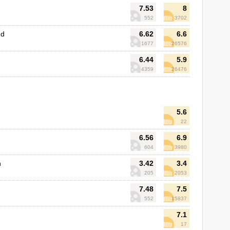
7.53
8
552
3702
nd
6.62
6.6
1677
26576
6.44
5.9
4359
26476
5.6
22
6.56
6.9
604
3980
n
3.42
3.4
205
2053
7.48
7.5
552
15837
7.1
17