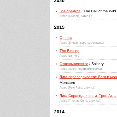
2020
Зов предков
/ The Call of the Wild
Актер (Grocer), Актер (-)
2015
Ophelia
Актер (Sneezy; короткометражка)
The Binding
Актер (Dr. Kore)
Отшельничество
/ Solitary
Актер (Agent; короткометражка)
Лига справедливости: Боги и мо
Monsters
Актер (Pete Ross, озвучка)
Лига Справедливости: Трон Атл
Актер (Thomas Curry, озвучка)
2014