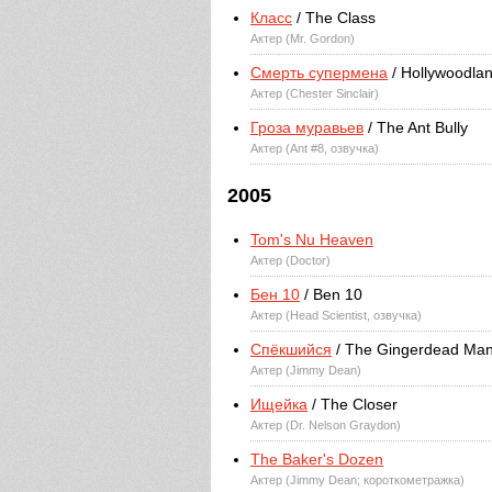
Класс
/ The Class
Актер (Mr. Gordon)
Смерть супермена
/ Hollywoodla
Актер (Chester Sinclair)
Гроза муравьев
/ The Ant Bully
Актер (Ant #8, озвучка)
2005
Tom's Nu Heaven
Актер (Doctor)
Бен 10
/ Ben 10
Актер (Head Scientist, озвучка)
Спёкшийся
/ The Gingerdead Ma
Актер (Jimmy Dean)
Ищейка
/ The Closer
Актер (Dr. Nelson Graydon)
The Baker's Dozen
Актер (Jimmy Dean; короткометражка)