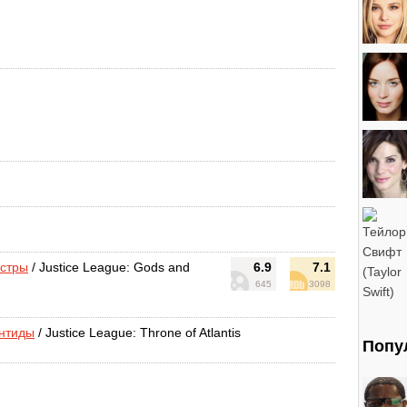
нстры
/ Justice League: Gods and
6.9
7.1
645
3098
антиды
/ Justice League: Throne of Atlantis
Попу