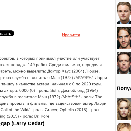
Нравится
оектов, в которых принимал участие или участвует
ывает порядка 149 работ. Среди фильмов, передач и
треть, можно выделить: Доктор Хаус (2004) /House,
Чертова служба в госпитале Мэш (1972) /M*A*S*H/. Ларри
тв-шоу в качестве актера, начиная с 0 по 2020 годы.
Попу
актера: 0000 (0) - роль: Seth, Диснейленд (1954)
а служба в госпитале Мэш (1972) /M*A*S*H/ - роль: The
 день проекты и фильмы, где задействован актер Ларри
all of the Wild/ - роль: Grocer, Ophelia (2015) - роль:
g (2015) - роль: Dr. Kore.
ар (Larry Cedar)