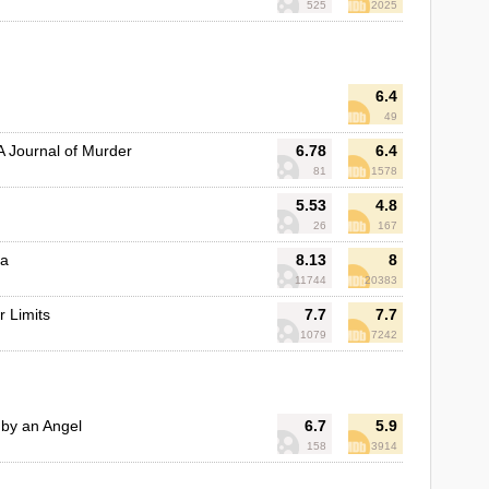
525
2025
6.4
49
: A Journal of Murder
6.78
6.4
81
1578
5.53
4.8
26
167
ba
8.13
8
11744
20383
r Limits
7.7
7.7
1079
7242
by an Angel
6.7
5.9
158
3914