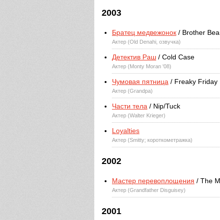
2003
Братец медвежонок
/ Brother Bea
Актер (Old Denahi, озвучка)
Детектив Раш
/ Cold Case
Актер (Monty Moran '08)
Чумовая пятница
/ Freaky Friday
Актер (Grandpa)
Части тела
/ Nip/Tuck
Актер (Walter Krieger)
Loyalties
Актер (Smitty; короткометражка)
2002
Мастер перевоплощения
/ The M
Актер (Grandfather Disguisey)
2001