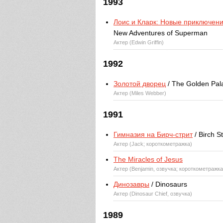
1993
Лоис и Кларк: Новые приключен
New Adventures of Superman
Актер (Edwin Griffin)
1992
Золотой дворец
/ The Golden Pal
Актер (Miles Webber)
1991
Гимназия на Бирч-стрит
/ Birch S
Актер (Jack; короткометражка)
The Miracles of Jesus
Актер (Benjamin, озвучка; короткометражк
Динозавры
/ Dinosaurs
Актер (Dinosaur Chief, озвучка)
1989