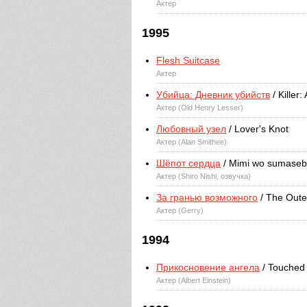
Актер
1995
Flesh Suitcase
Актер
Убийца: Дневник убийств
/ Killer
Актер (Old Henry Lesser)
Любовный узел
/ Lover's Knot
Актер (Alan Smithee)
Шёпот сердца
/ Mimi wo sumase
Актер (Shiro Nishi, озвучка)
За гранью возможного
/ The Oute
Актер (Gerry)
1994
Прикосновение ангела
/ Touched 
Актер (Albert Einstein)