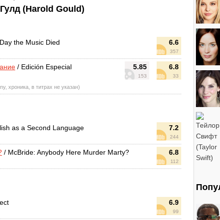
улд (Harold Gould)
Day the Music Died
6.6
357
дание
/ Edición Especial
5.85
6.8
153
33
rny, хроника, в титрах не указан)
lish as a Second Language
7.2
244
?
/ McBride: Anybody Here Murder Marty?
6.8
112
Попу
ect
6.9
99