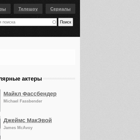
еры
Телешоу
Сериалы
лярные актеры
Майкл Фассбендер
Michael Fassbender
Джеймс МакЭвой
James McAvoy