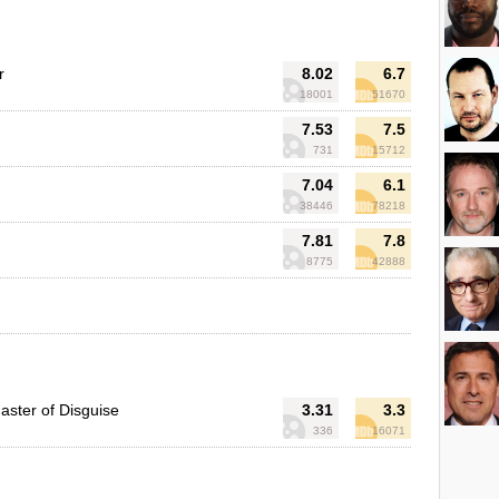
r
8.02
6.7
18001
51670
7.53
7.5
731
15712
7.04
6.1
38446
78218
7.81
7.8
8775
42888
aster of Disguise
3.31
3.3
336
16071