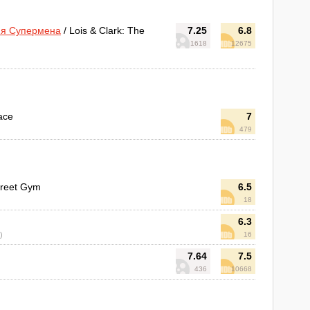
ия Супермена
/ Lois & Clark: The
7.25
6.8
1618
12675
ace
7
479
treet Gym
6.5
18
6.3
а)
16
7.64
7.5
436
10668