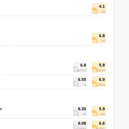
4.1
48
6.8
19
6.8
5.9
32945
74210
y
6.55
6.9
74
3936
em
6.35
5.9
43
758
8.08
6.6
9493
62681