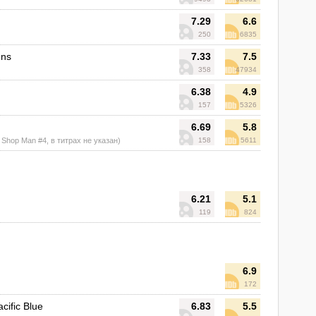
7.29
6.6
250
6835
ens
7.33
7.5
358
47934
6.38
4.9
157
5326
6.69
5.8
r Shop Man #4, в титрах не указан)
158
5611
6.21
5.1
119
824
6.9
172
acific Blue
6.83
5.5