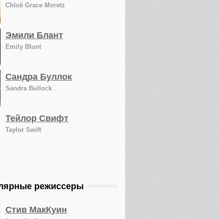
Chloë Grace Moretz
Эмили Блант
Emily Blunt
Сандра Буллок
Sandra Bullock
Тейлор Свифт
Taylor Swift
лярные режиссеры
Стив МакКуин