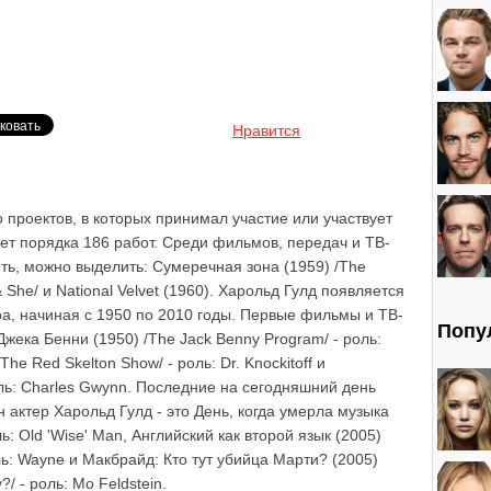
Нравится
 проектов, в которых принимал участие или участвует
ает порядка 186 работ. Среди фильмов, передач и ТВ-
еть, можно выделить: Сумеречная зона (1959) /The
& She/ и National Velvet (1960). Харольд Гулд появляется
ра, начиная с 1950 по 2010 годы. Первые фильмы и ТВ-
Попу
жека Бенни (1950) /The Jack Benny Program/ - роль:
The Red Skelton Show/ - роль: Dr. Knockitoff и
оль: Charles Gwynn. Последние на сегодняшний день
 актер Харольд Гулд - это День, когда умерла музыка
ль: Old 'Wise' Man, Английский как второй язык (2005)
оль: Wayne и Макбрайд: Кто тут убийца Марти? (2005)
/ - роль: Mo Feldstein.