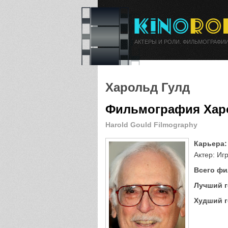
АКТЕРЫ И РОЛИ. ФИЛЬМОГРАФИИ
Харольд Гулд
Фильмография Хар
Harold Gould Filmography
Карьера:
Актер: Иг
Всего фи
Лучший г
Худший г