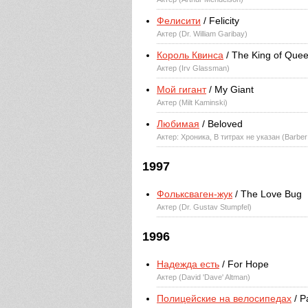
Фелисити
/ Felicity
Актер (Dr. William Garibay)
Король Квинса
/ The King of Que
Актер (Irv Glassman)
Мой гигант
/ My Giant
Актер (Milt Kaminski)
Любимая
/ Beloved
Актер: Хроника, В титрах не указан (Barbe
1997
Фольксваген-жук
/ The Love Bug
Актер (Dr. Gustav Stumpfel)
1996
Надежда есть
/ For Hope
Актер (David 'Dave' Altman)
Полицейские на велосипедах
/ P