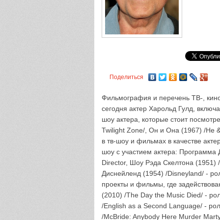
Поделиться
Фильмография и перечень ТВ-, кино
сегодня актер Харольд Гулд, включ
шоу актера, которые стоит посмотр
Twilight Zone/, Он и Она (1967) /He 
в тв-шоу и фильмах в качестве акте
шоу с участием актера: Программа Д
Director, Шоу Рэда Скелтона (1951) /
Диснейленд (1954) /Disneyland/ - р
проекты и фильмы, где задействован
(2010) /The Day the Music Died/ - ро
/English as a Second Language/ - р
/McBride: Anybody Here Murder Marty?