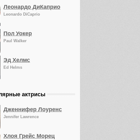
Леонардо ДиКаприо
Leonardo DiCaprio
Пол Уокер
Paul Walker
Эд Хелмс
Ed Helms
лярные актрисы
Дженнифер Лоуренс
Jennifer Lawrence
Хлоя Грейс Морец