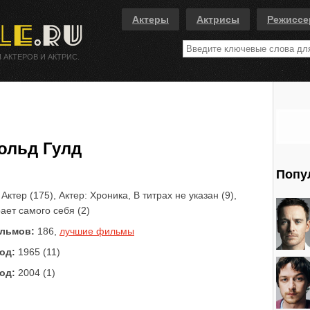
Актеры
Актрисы
Режисс
 АКТЕРОВ И АКТРИС.
ольд Гулд
Попу
Актер (175), Актер: Хроника, В титрах не указан (9),
рает самого себя (2)
льмов:
186,
лучшие фильмы
од:
1965 (11)
од:
2004 (1)