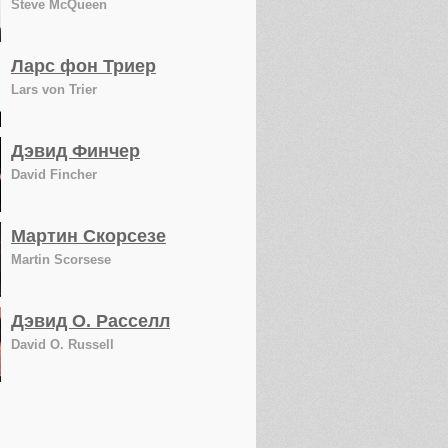
Steve McQueen
Ларс фон Триер
Lars von Trier
Дэвид Финчер
David Fincher
Мартин Скорсезе
Martin Scorsese
Дэвид О. Расселл
David O. Russell