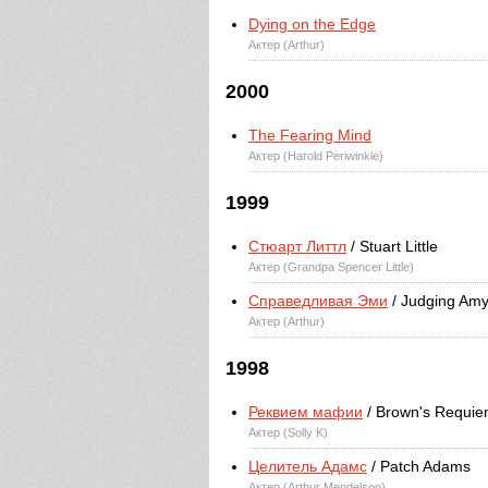
Dying on the Edge
Актер (Arthur)
2000
The Fearing Mind
Актер (Harold Periwinkle)
1999
Стюарт Литтл
/ Stuart Little
Актер (Grandpa Spencer Little)
Справедливая Эми
/ Judging Am
Актер (Arthur)
1998
Реквием мафии
/ Brown's Requi
Актер (Solly K)
Целитель Адамс
/ Patch Adams
Актер (Arthur Mendelson)