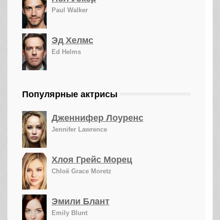
Paul Walker
Эд Хелмс
Ed Helms
Популярные актрисы
Дженнифер Лоуренс
Jennifer Lawrence
Хлоя Грейс Морец
Chloë Grace Moretz
Эмили Блант
Emily Blunt