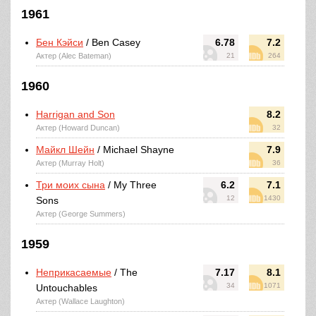
1961
Бен Кэйси
/ Ben Casey
6.78
7.2
Актер (Alec Bateman)
21
264
1960
Harrigan and Son
8.2
Актер (Howard Duncan)
32
Майкл Шейн
/ Michael Shayne
7.9
Актер (Murray Holt)
36
Три моих сына
/ My Three
6.2
7.1
12
1430
Sons
Актер (George Summers)
1959
Неприкасаемые
/ The
7.17
8.1
34
1071
Untouchables
Актер (Wallace Laughton)