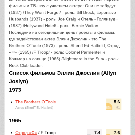
фильмы и ТВ-шоу с участием актера: Они не забудут
(1937) /They Won't Forget/ - роль: Bill Brock, Expensive
Husbands (1937) - роль: Joe Craig и Отель «Голливуд»
(1937) /Hollywood Hotel/ - роль: Bernie Walton.
Последние на сегодняшний день проекты и фильмы,
где задействован актер Эллин Джослин - это The
Brothers O'Toole (1973) - роль: Sheriff Ed Hatfield, Отряд
«Ф» (1965) /F Troop/ - роль: Colonel Parmenter и
Кошмар на солнце (1965) /Nightmare in the Sun/ - роль:
Rock Club leader.
Список фильмов Эллин Джослин (Allyn
Joslyn)
1973
The Brothers O'Toole
5.6
Актер (Sheriff Ed Hatfield)
91
1965
Отряд «Ф»
/ F Troop
7.4
7.6