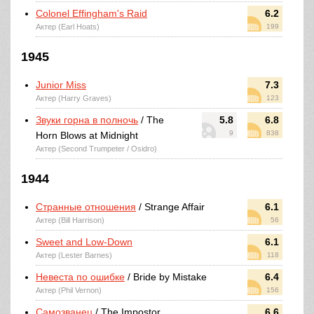
Colonel Effingham's Raid
6.2
Актер (Earl Hoats)
199
1945
Junior Miss
7.3
Актер (Harry Graves)
123
Звуки горна в полночь
/ The
5.8
6.8
9
838
Horn Blows at Midnight
Актер (Second Trumpeter / Osidro)
1944
Странные отношения
/ Strange Affair
6.1
Актер (Bill Harrison)
56
Sweet and Low-Down
6.1
Актер (Lester Barnes)
118
Невеста по ошибке
/ Bride by Mistake
6.4
Актер (Phil Vernon)
156
Самозванец
/ The Impostor
6.6