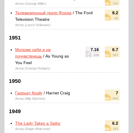
Актер (George Miller)
226
Телевизионный театр Форда
/ The Ford
8.2
84
Television Theatre
Актер (Lance Hollander)
1951
Моложе себя и не
7.16
6.7
108
567
почувствуешь
/ As Young as
You Feel
Актер (George Hodges)
1950
Гаррьет Крэйг
/ Harriet Craig
7
Актер (Billy Birkmire)
843
1949
The Lady Takes a Sailor
6.2
Актер (Ralph Whitcomb)
182