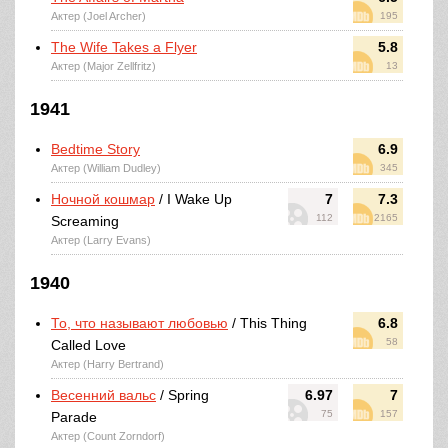
Актер (Joel Archer)
195
The Wife Takes a Flyer
5.8
Актер (Major Zellfritz)
13
1941
Bedtime Story
6.9
Актер (William Dudley)
345
Ночной кошмар
/ I Wake Up
7
7.3
112
2165
Screaming
Актер (Larry Evans)
1940
То, что называют любовью
/ This Thing
6.8
58
Called Love
Актер (Harry Bertrand)
Весенний вальс
/ Spring
6.97
7
75
157
Parade
Актер (Count Zorndorf)