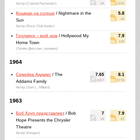
Актер (Colonel Parmenter)
16
1156
Кошмар на солнце
/ Nightmare in the
5.8
48
Sun
Актер (Rock Club leader)
Голливуд – мой дом
/ Hollywood My
7.9
156
Home Town
(Эллин Джослин, хроника)
1964
Семейка Аддамс
/ The
7.65
8.1
2357
5778
Addams Family
Актер (Sam L. Hilliard)
1963
Боб Хоуп представляет
/ Bob
7
7.9
19
92
Hope Presents the Chrysler
Theatre
Актер (Keegan)