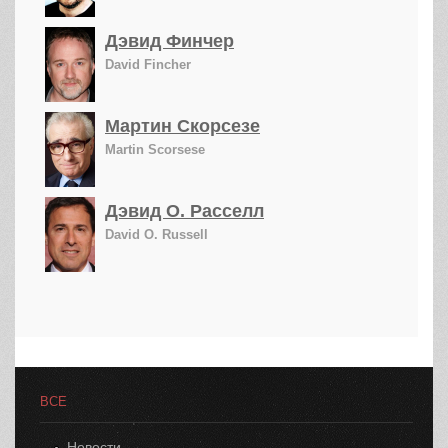
Дэвид Финчер
David Fincher
Мартин Скорсезе
Martin Scorsese
Дэвид О. Расселл
David O. Russell
ВСЕ
Новости