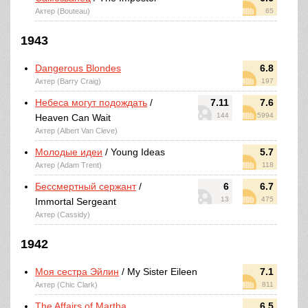
Актер (Bouteau)
65
1943
Dangerous Blondes
6.8
Актер (Barry Craig)
197
Небеса могут подождать
/
7.11
7.6
144
5994
Heaven Can Wait
Актер (Albert Van Cleve)
Молодые идеи
/ Young Ideas
5.7
Актер (Adam Trent)
118
Бессмертный сержант
/
6
6.7
13
475
Immortal Sergeant
Актер (Cassidy)
1942
Моя сестра Эйлин
/ My Sister Eileen
7.1
Актер (Chic Clark)
811
The Affairs of Martha
6.5