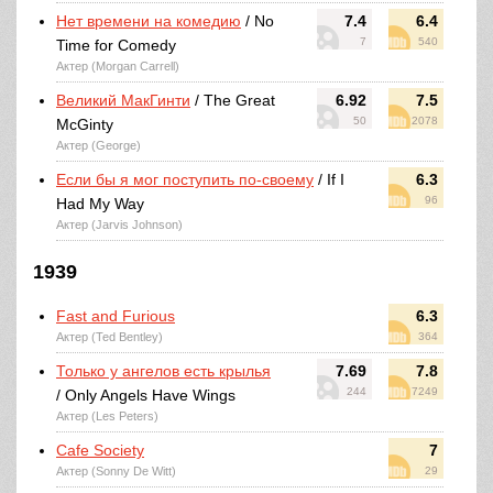
Нет времени на комедию
/ No
7.4
6.4
7
540
Time for Comedy
Актер (Morgan Carrell)
Великий МакГинти
/ The Great
6.92
7.5
50
2078
McGinty
Актер (George)
Если бы я мог поступить по-своему
/ If I
6.3
96
Had My Way
Актер (Jarvis Johnson)
1939
Fast and Furious
6.3
Актер (Ted Bentley)
364
Только у ангелов есть крылья
7.69
7.8
244
7249
/ Only Angels Have Wings
Актер (Les Peters)
Cafe Society
7
Актер (Sonny De Witt)
29