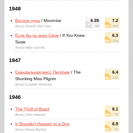
1948
Восход луны
/ Moonrise
6.39
7.2
Актер (Sheriff Clem Otis)
53
825
Если бы ты знал Сюзи
/ If You Knew
6.3
134
Susie
Актер (Mike Garrett)
1947
Скандальная мисс Пилгрим
/ The
6.4
242
Shocking Miss Pilgrim
Актер (Leander Woolsey)
1946
The Thrill of Brazil
6.1
Актер (John Habour)
78
It Shouldn't Happen to a Dog
6.9
Актер (Henry Barton)
51