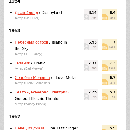
1954
Диснейленд
/ Disneyland
8.14
8.4
Актер (Mr. Fuller)
296
854
1953
Небесный остров
/ Island in
6.53
7
26
1983
the Sky
Актер (J.H. Handy)
Титаник
/ Titanic
7.37
7.3
Актер (Earl Meeker)
295
4362
Я люблю Мэлвина
/ I Love Melvin
6.7
Актер (Frank Schneider)
374
Театр «Дженерал Электрик»
/
7.25
5.7
20
158
General Electric Theater
Актер (Woody Purvis)
1952
Певец из джаза
/ The Jazz Singer
5.9