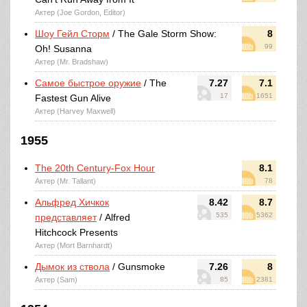
Актер (Joe Gordon, Editor)
Шоу Гейл Сторм
/ The Gale Storm Show:
8
99
Oh! Susanna
Актер (Mr. Bradshaw)
Самое быстрое оружие
/ The
7.27
7.1
17
1651
Fastest Gun Alive
Актер (Harvey Maxwell)
1955
The 20th Century-Fox Hour
8.1
Актер (Mr. Tallant)
78
Альфред Хичкок
8.42
8.7
535
5362
представляет
/ Alfred
Hitchcock Presents
Актер (Mort Barnhardt)
Дымок из ствола
/ Gunsmoke
7.26
8
Актер (Sam)
85
2381