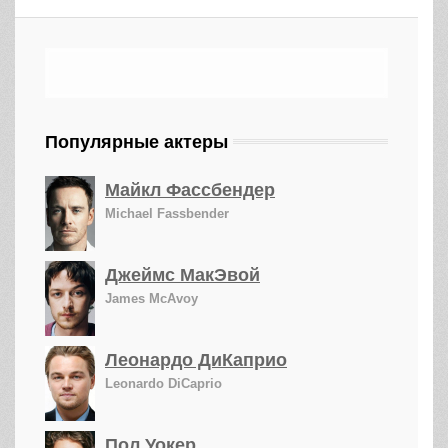
Популярные актеры
Майкл Фассбендер
Michael Fassbender
Джеймс МакЭвой
James McAvoy
Леонардо ДиКаприо
Leonardo DiCaprio
Пол Уокер