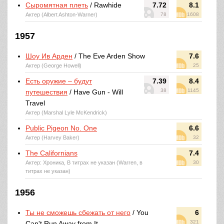
Сыромятная плеть
/ Rawhide
7.72
8.1
Актер (Albert Ashton-Warner)
78
1608
1957
Шоу Ив Арден
/ The Eve Arden Show
7.6
Актер (George Howell)
25
Есть оружие – будут
7.39
8.4
38
1145
путешествия
/ Have Gun - Will
Travel
Актер (Marshal Lyle McKendrick)
Public Pigeon No. One
6.6
Актер (Harvey Baker)
32
The Californians
7.4
Актер: Хроника, В титрах не указан (Warren, в
30
титрах не указан)
1956
Ты не сможешь сбежать от него
/ You
6
321
Can't Run Away from It