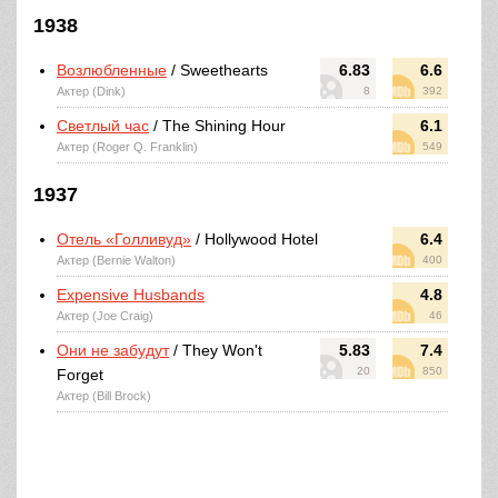
1938
Возлюбленные
/ Sweethearts
6.83
6.6
Актер (Dink)
8
392
Светлый час
/ The Shining Hour
6.1
Актер (Roger Q. Franklin)
549
1937
Отель «Голливуд»
/ Hollywood Hotel
6.4
Актер (Bernie Walton)
400
Expensive Husbands
4.8
Актер (Joe Craig)
46
Они не забудут
/ They Won't
5.83
7.4
20
850
Forget
Актер (Bill Brock)