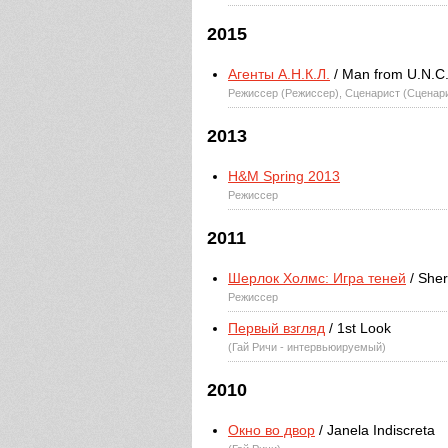
2015
Агенты А.Н.К.Л.
/ Man from U.N.C.
Режиссер (Режиссер), Сценарист (Сценар
2013
H&M Spring 2013
Режиссер
2011
Шерлок Холмс: Игра теней
/ She
Режиссер
Первый взгляд
/ 1st Look
(Гай Ричи - интервьюируемый)
2010
Окно во двор
/ Janela Indiscreta