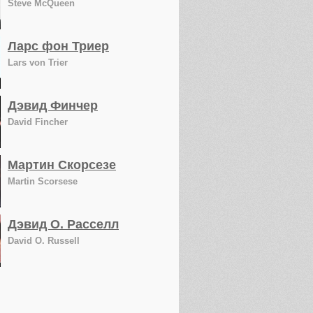
Steve McQueen
Ларс фон Триер
Lars von Trier
Дэвид Финчер
David Fincher
Мартин Скорсезе
Martin Scorsese
Дэвид О. Расселл
David O. Russell