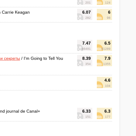
201
124
h Carrie Keagan
6.07
6
282
98
7.47
6.5
46491
61289
ои секреты
/ I'm Going to Tell You
8.39
7.9
354
1355
4.6
104
nd journal de Canal+
6.33
6.3
151
177