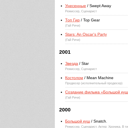
Унесенные
/ Swept Away
Режиссер, Сценарист
Топ Гир
/ Top Gear
(Гай Ричи)
Stars: An Oscar's Party
(Гай Ричи)
2001
Звезда
/ Star
Режиссер, Сценарист
Костолом
/ Mean Machine
Продюсер (исполнительный продюсер)
Создание фильма «Большой ку
(Гай Ричи)
2000
Большой куш
/ Snatch.
Режиссер, Сценарист, Актер: Хроника, В т