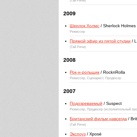
(Гай Ричи)
2009
Шерлок Холмс
/ Sherlock Holmes
Режиссер
Прямой эфир из пятой студии
/ L
(Гай Ричи)
2008
Рок-н-рольщик
/ RocknRolla
Режиссер, Сценарист, Продюсер
2007
Подозреваемый
/ Suspect
Режиссер, Продюсер (исполнительный пр
Британский фильм навсегда
/ Bri
(Гай Ричи)
Экспоуз
/ Xposé