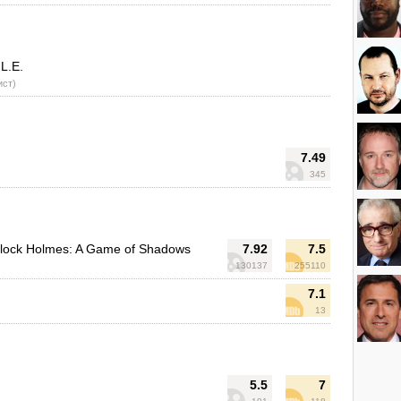
L.E.
ист)
7.49
345
rlock Holmes: A Game of Shadows
7.92
7.5
130137
255110
7.1
13
5.5
7