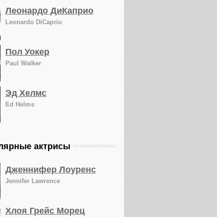
Леонардо ДиКаприо
Leonardo DiCaprio
Пол Уокер
Paul Walker
Эд Хелмс
Ed Helms
лярные актрисы
Дженнифер Лоуренс
Jennifer Lawrence
Хлоя Грейс Морец