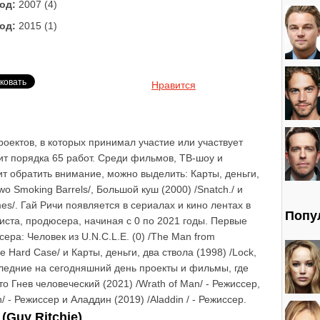
од:
2007 (4)
од:
2015 (1)
Нравится
оектов, в которых принимал участие или участвует
ит порядка 65 работ. Среди фильмов, ТВ-шоу и
ит обратить внимание, можно выделить: Карты, деньги,
wo Smoking Barrels/, Большой куш (2000) /Snatch./ и
es/. Гай Ричи появляется в сериалах и кино лентах в
Попу
иста, продюсера, начиная с 0 по 2021 годы. Первые
ра: Человек из U.N.C.L.E. (0) /The Man from
e Hard Case/ и Карты, деньги, два ствола (1998) /Lock,
оследние на сегодняшний день проекты и фильмы, где
о Гнев человеческий (2021) /Wrath of Man/ - Режиссер,
 - Режиссер и Аладдин (2019) /Aladdin / - Режиссер.
Guy Ritchie)