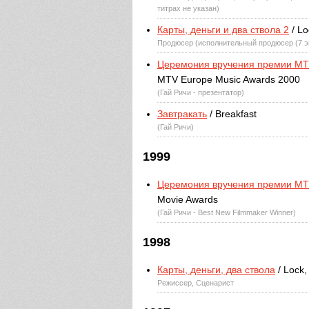
титрах не указан)
Карты, деньги и два ствола 2
/ Lo
Продюсер (исполнительный продюсер (7 э
Церемония вручения премии MTV
MTV Europe Music Awards 2000
(Гай Ричи - презентатор)
Завтракать
/ Breakfast
(Гай Ричи)
1999
Церемония вручения премии MT
Movie Awards
(Гай Ричи - Best New Filmmaker Winner)
1998
Карты, деньги, два ствола
/ Lock,
Режиссер, Сценарист