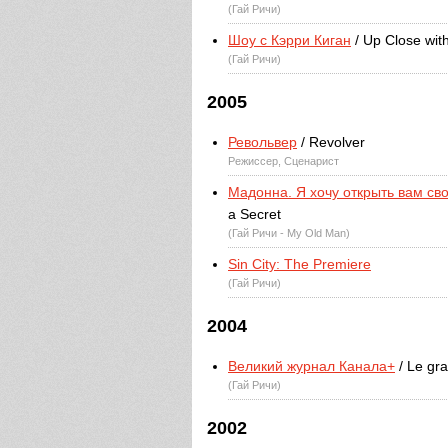
(Гай Ричи)
Шоу с Кэрри Киган
/ Up Close wit
(Гай Ричи)
2005
Револьвер
/ Revolver
Режиссер, Сценарист
Мадонна. Я хочу открыть вам св
a Secret
(Гай Ричи - My Old Man)
Sin City: The Premiere
(Гай Ричи)
2004
Великий журнал Канала+
/ Le gra
(Гай Ричи)
2002