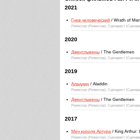
2021
Гнев человеческий
/ Wrath of Ma
Режиссер (Режиссер), Сценарист (Сценар
2020
Джентльмены
/ The Gentlemen
Режиссер (Режиссер), Сценарист (Сценар
2019
Аладдин
/ Aladdin
Режиссер (Режиссер), Сценарист (Сценар
Джентльмены
/ The Gentlemen
Режиссер (Режиссер), Сценарист (Сценар
2017
Меч короля Артура
/ King Arthur:
Режиссер (Режиссер), Сценарист (Сценар