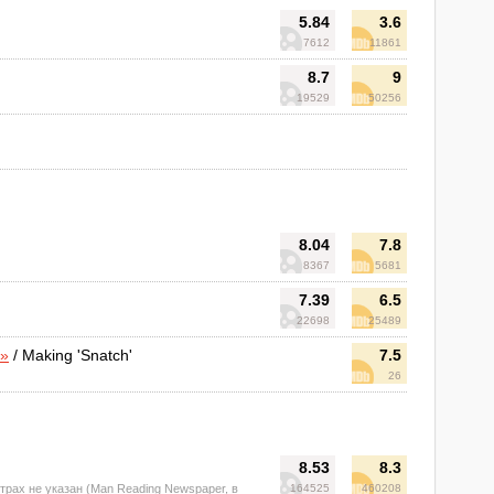
5.84
3.6
7612
11861
8.7
9
19529
50256
8.04
7.8
8367
5681
7.39
6.5
22698
25489
ш»
/ Making 'Snatch'
7.5
26
8.53
8.3
итрах не указан (Man Reading Newspaper, в
164525
460208