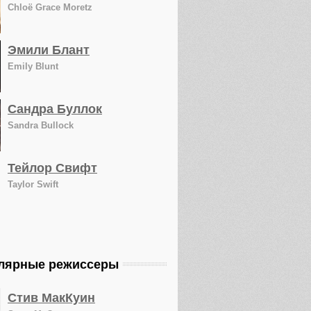
Chloë Grace Moretz
Эмили Блант
Emily Blunt
Сандра Буллок
Sandra Bullock
Тейлор Свифт
Taylor Swift
лярные режиссеры
Стив МакКуин