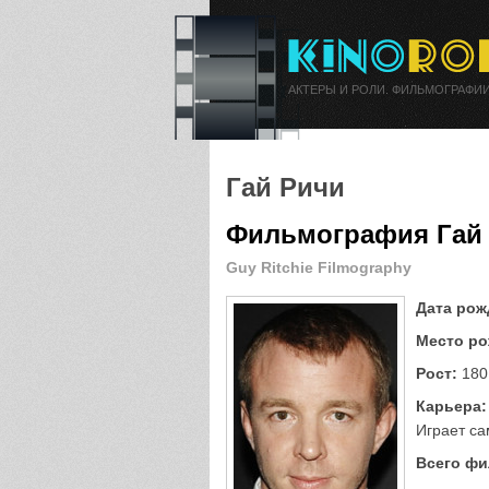
АКТЕРЫ И РОЛИ. ФИЛЬМОГРАФИИ
Гай Ричи
Фильмография Гай
Guy Ritchie Filmography
Дата рож
Место ро
Рост:
180
Карьера:
Играет сам
Всего фи