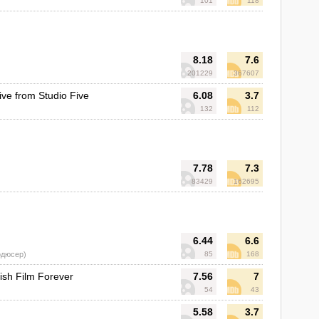
101
118
8.18
7.6
201229
367607
ive from Studio Five
6.08
3.7
132
112
7.78
7.3
83429
162695
6.44
6.6
одюсер)
85
168
tish Film Forever
7.56
7
54
43
5.58
3.7