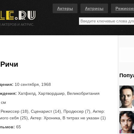
Актеры
Актрисы
Режисс
 АКТЕРОВ И АКТРИС.
 Ричи
Попу
дения:
10 сентября, 1968
ждения:
Хатфилд, Хартвордшир, Великобритания
 см
Режиссер (18), Сценарист (14), Продюсер (7), Актер:
ого себя (25), Актер: Хроника, В титрах не указан (1)
льмов:
65