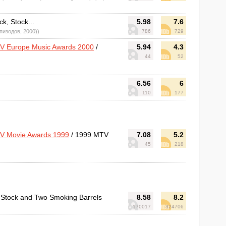
ck, Stock...
5.98
7.6
пизодов, 2000))
786
729
 Europe Music Awards 2000
/
5.94
4.3
44
52
6.56
6
110
177
V Movie Awards 1999
/ 1999 MTV
7.08
5.2
45
218
 Stock and Two Smoking Barrels
8.58
8.2
170017
324706