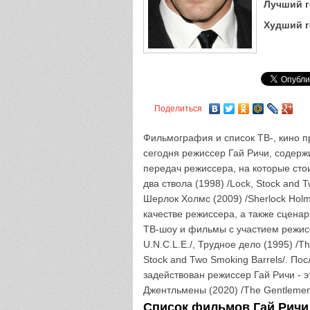
Лучший г
Худший г
Поделиться
Фильмография и список ТВ-, кино пр
сегодня режиссер Гай Ричи, содерж
передач режиссера, на которые сто
два ствола (1998) /Lock, Stock and T
Шерлок Холмс (2009) /Sherlock Holm
качестве режиссера, а также сценар
ТВ-шоу и фильмы с участием режиссе
U.N.C.L.E./, Трудное дело (1995) /Th
Stock and Two Smoking Barrels/. П
задействован режиссер Гай Ричи - эт
Джентльмены (2020) /The Gentlemen/
Список фильмов Гай Ричи (