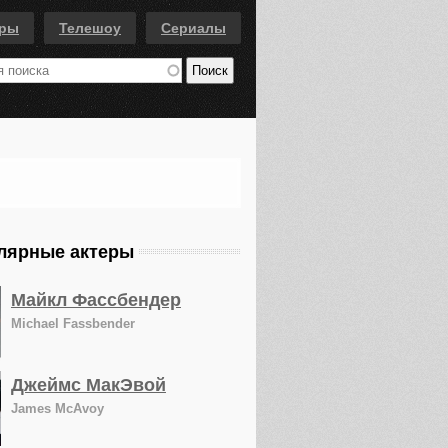
еры
Телешоу
Сериалы
лярные актеры
Майкл Фассбендер
Michael Fassbender
Джеймс МакЭвой
James McAvoy