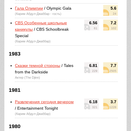
Гала Олимпии
/ Olympic Gala
5.6
(Карим Абдул-Джаббар - гость)
24
CBS Особенные школьные
6.56
7.2
61
102
каникулы
/ CBS Schoolbreak
Special
(Карим Абдул-Джаббар)
1983
Сказки темной стороны
/ Tales
6.81
7.7
229
2505
from the Darkside
Актер (The Djinn)
1981
Развлечения сегодня вечером
6.18
3.7
321
1228
/ Entertainment Tonight
(Карим Абдул-Джаббар)
1980