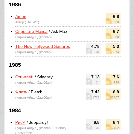
1986
Amen
6.8
Актер (The Wiz)
658
Спросите Макса
/ Ask Max
6.7
(Карим Абдул-Джаббар)
58
The New Hollywood Squares
4.78
5.3
(Карим Абдул-Джаббар)
31
74
1985
Стингрей
/ Stingray
7.13
7.6
(Карим Абдул-Джаббар)
24
346
Флетч
/ Fletch
7.42
6.9
(Карим Абдул-Джаббар)
1728
31967
1984
Риск!
/ Jeopardy!
6.8
8.4
(Карим Абдул-Джаббар - Celebrity
38
2702
Contestant)