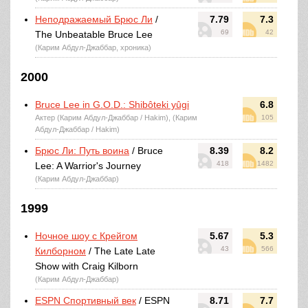
Неподражаемый Брюс Ли
/
7.79
7.3
69
42
The Unbeatable Bruce Lee
(Карим Абдул-Джаббар, хроника)
2000
Bruce Lee in G.O.D.: Shibôteki yûgi
6.8
Актер (Карим Абдул-Джаббар / Hakim), (Карим
105
Абдул-Джаббар / Hakim)
Брюс Ли: Путь воина
/ Bruce
8.39
8.2
418
1482
Lee: A Warrior's Journey
(Карим Абдул-Джаббар)
1999
Ночное шоу с Крейгом
5.67
5.3
43
566
Килборном
/ The Late Late
Show with Craig Kilborn
(Карим Абдул-Джаббар)
ESPN Спортивный век
/ ESPN
8.71
7.7