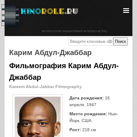
АКТЕРЫ И РОЛИ. ФИЛЬМОГРАФИИ АКТЕРОВ И АКТРИС.
Карим Абдул-Джаббар
Фильмография Карим Абдул-
Джаббар
Kareem Abdul-Jabbar Filmography
Дата рождения:
16
апреля, 1947
Место рождения:
Нью-
Йорк, США
Рост:
218 см