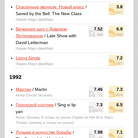
Спасенные звонком: Новый класс
/
3.8
1217
Saved by the Bell: The New Class
(Карим Абдул-Джаббар)
Вечернее шоу с Дэвидом
7.52
6.9
599
7809
Леттерманом
/ Late Show with
David Letterman
(Карим Абдул-Джаббар)
Living Single
7.2
(Карим Абдул-Джаббар)
2067
1992
Мартин
/ Martin
7.46
7.3
Актер (Doctor Skyhook)
71
3978
Городской охотник
/ Sing si lip
7.3
6.5
5271
5788
yan
Актер: Хроника, В титрах не указан (Fighter on Film #2 in Ship's
Theater, хроника, в титрах не указан)
Лучшие в искусстве борьбы
/
7.98
7.1
96
265