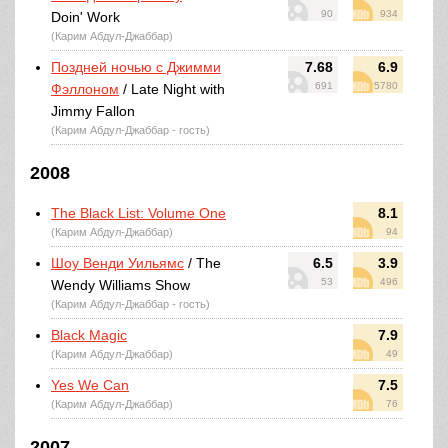
90
934
Doin' Work
(Карим Абдул-Джаббар)
Поздней ночью с Джимми
7.68
6.9
691
5780
Фэллоном
/ Late Night with
Jimmy Fallon
(Карим Абдул-Джаббар - гость)
2008
The Black List: Volume One
8.1
(Карим Абдул-Джаббар)
94
Шоу Венди Уильямс
/ The
6.5
3.9
53
496
Wendy Williams Show
(Карим Абдул-Джаббар - гость)
Black Magic
7.9
(Карим Абдул-Джаббар)
49
Yes We Can
7.5
(Карим Абдул-Джаббар)
76
2007