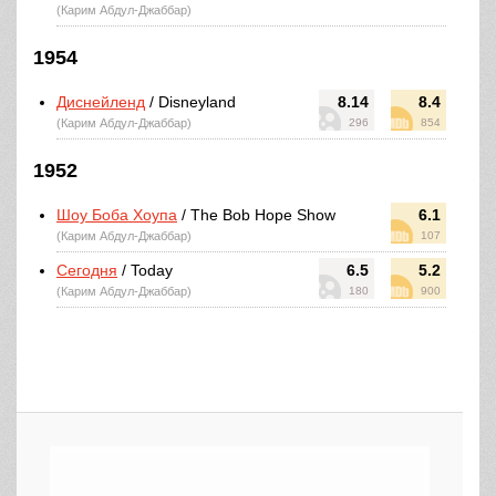
(Карим Абдул-Джаббар)
1954
Диснейленд
/ Disneyland
8.14
8.4
(Карим Абдул-Джаббар)
296
854
1952
Шоу Боба Хоупа
/ The Bob Hope Show
6.1
(Карим Абдул-Джаббар)
107
Сегодня
/ Today
6.5
5.2
(Карим Абдул-Джаббар)
180
900