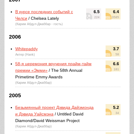
В курсе последних событий с
6.5
6.4
224
3585
Челси
/ Chelsea Lately
(Карим Абдул-Джаббар - гость)
2006
Whitepaddy
3.7
Актер (Hank)
58
58-я церемония вручения прайм-тайм
6.6
181
премии «Эмми»
/ The 58th Annual
Primetime Emmy Awards
(Карим Абдул-Джаббар)
2005
Безымянный проект Дэвида Дайэмонда
5.2
34
и Дэвида Уайсмэна
/ Untitled David
Diamond/David Weissman Project
(Карим Абдул-Джаббар)