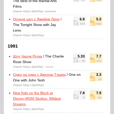
The Best of the Martial Arts
Films
(Карим Абдул-Джаббар, хроника)
Ночное шоу с Джейем Лено
/
6.8
5.3
673
7291
The Tonight Show with Jay
Leno
(Карим Абдул-Джаббар)
1991
Шоу Чарли Роуза
/ The Charlie
5.33
7.7
78
473
Rose Show
(Карим Абдул-Джаббар - гость)
Один на один с Джоном Тэшем
/ One on
3.3
15
One with John Tesh
(Карим Абдул-Джаббар)
New Kids on the Block at
7.8
7.9
5
63
Disney-MGM Studios: Wildest
Dreams
(Карим Абдул-Джаббар)