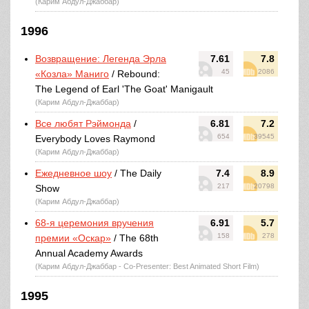
(Карим Абдул-Джаббар)
1996
Возвращение: Легенда Эрла
7.61
7.8
45
2086
«Козла» Маниго
/ Rebound:
The Legend of Earl 'The Goat' Manigault
(Карим Абдул-Джаббар)
Все любят Рэймонда
/
6.81
7.2
654
39545
Everybody Loves Raymond
(Карим Абдул-Джаббар)
Ежедневное шоу
/ The Daily
7.4
8.9
217
20798
Show
(Карим Абдул-Джаббар)
68-я церемония вручения
6.91
5.7
158
278
премии «Оскар»
/ The 68th
Annual Academy Awards
(Карим Абдул-Джаббар - Co-Presenter: Best Animated Short Film)
1995