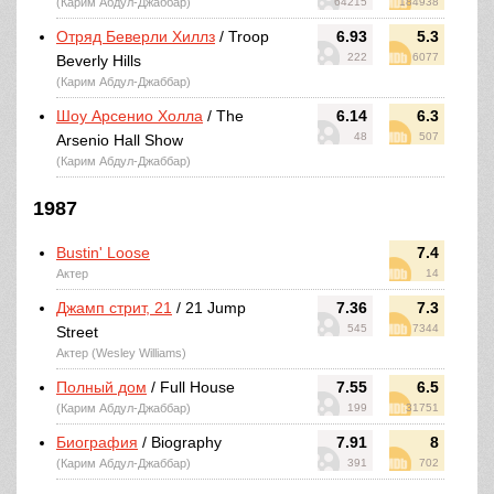
(Карим Абдул-Джаббар)
64215
184938
Отряд Беверли Хиллз
/ Troop
6.93
5.3
222
6077
Beverly Hills
(Карим Абдул-Джаббар)
Шоу Арсенио Холла
/ The
6.14
6.3
48
507
Arsenio Hall Show
(Карим Абдул-Джаббар)
1987
Bustin' Loose
7.4
Актер
14
Джамп стрит, 21
/ 21 Jump
7.36
7.3
545
7344
Street
Актер (Wesley Williams)
Полный дом
/ Full House
7.55
6.5
(Карим Абдул-Джаббар)
199
31751
Биография
/ Biography
7.91
8
(Карим Абдул-Джаббар)
391
702