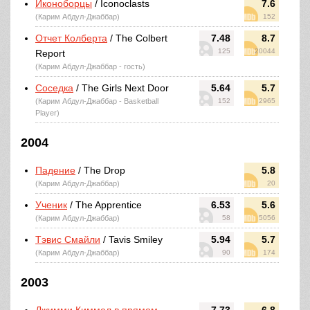
Иконоборцы
/ Iconoclasts
7.6
(Карим Абдул-Джаббар)
152
Отчет Колберта
/ The Colbert
7.48
8.7
125
20044
Report
(Карим Абдул-Джаббар - гость)
Соседка
/ The Girls Next Door
5.64
5.7
(Карим Абдул-Джаббар - Basketball
152
2965
Player)
2004
Падение
/ The Drop
5.8
(Карим Абдул-Джаббар)
20
Ученик
/ The Apprentice
6.53
5.6
(Карим Абдул-Джаббар)
58
5056
Тэвис Смайли
/ Tavis Smiley
5.94
5.7
(Карим Абдул-Джаббар)
90
174
2003