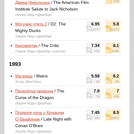
108
Джека Николсона
/ The American Film
Institute Salute to Jack Nicholson
(Карим Абдул-Джаббар)
Могучие утята 2
/ D2: The
6.95
5.8
1075
22673
Mighty Ducks
(Карим Абдул-Джаббар)
Кинокритик
/ The Critic
7.34
8.1
(Карим Абдул-Джаббар, озвучка)
141
4488
1993
Матрица
/ Matrix
5.58
8.2
Актер (Blind Man)
82
88
Проклятье дракона
/ The
7.9
7
78
408
Curse of the Dragon
(Карим Абдул-Джаббар)
Поздняя ночь с Конаном
7.45
8.5
480
9592
О`Брайэном
/ Late Night with
Conan O'Brien
(Карим Абдул-Джаббар)