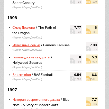
25
139
SportsCentury
(Карим Абдул-Джаббар)
1998
След Дракона
/ The Path of
7.77
6
43
141
the Dragon
(Карим Абдул-Джаббар)
Известные семьи
/ Famous Families
7.33
(Карим Абдул-Джаббар)
23
Голливудские квадраты
/
6
5.3
95
503
Hollywood Squares
(Карим Абдул-Джаббар)
Бейскетбол
/ BASEketball
6.54
6.6
(Карим Абдул-Джаббар)
1006
43441
1997
История современного джаза
/ Blue
7.7
126
Note - A Story of Modern Jazz