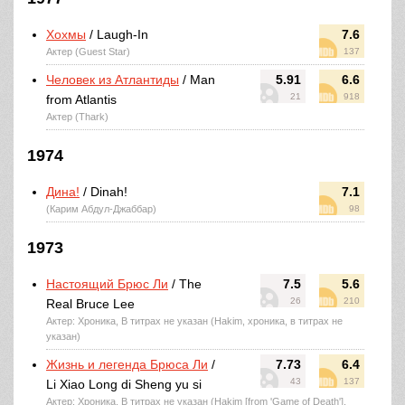
Хохмы
/ Laugh-In
7.6
Актер (Guest Star)
137
Человек из Атлантиды
/ Man
5.91
6.6
21
918
from Atlantis
Актер (Thark)
1974
Дина!
/ Dinah!
7.1
(Карим Абдул-Джаббар)
98
1973
Настоящий Брюс Ли
/ The
7.5
5.6
26
210
Real Bruce Lee
Актер: Хроника, В титрах не указан (Hakim, хроника, в титрах не
указан)
Жизнь и легенда Брюса Ли
/
7.73
6.4
43
137
Li Xiao Long di Sheng yu si
Актер: Хроника, В титрах не указан (Hakim [from 'Game of Death'],