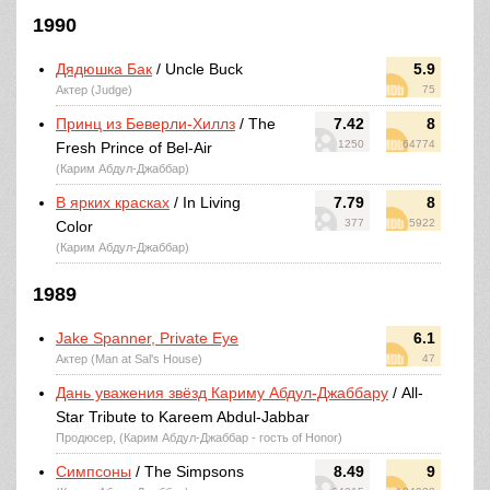
1990
Дядюшка Бак
/ Uncle Buck
5.9
Актер (Judge)
75
Принц из Беверли-Хиллз
/ The
7.42
8
1250
64774
Fresh Prince of Bel-Air
(Карим Абдул-Джаббар)
В ярких красках
/ In Living
7.79
8
377
5922
Color
(Карим Абдул-Джаббар)
1989
Jake Spanner, Private Eye
6.1
Актер (Man at Sal's House)
47
Дань уважения звёзд Кариму Абдул-Джаббару
/ All-
Star Tribute to Kareem Abdul-Jabbar
Продюсер, (Карим Абдул-Джаббар - гость of Honor)
Симпсоны
/ The Simpsons
8.49
9