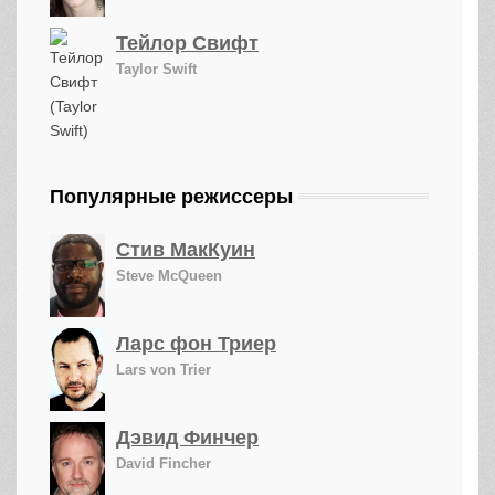
Тейлор Свифт
Taylor Swift
Популярные режиссеры
Стив МакКуин
Steve McQueen
Ларс фон Триер
Lars von Trier
Дэвид Финчер
David Fincher