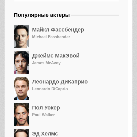
Популярные актеры
Майкл Фассбендер
Michael Fassbender
Джеймс МакЭвой
James McAvoy
Леонардо ДиКаприо
Leonardo DiCaprio
Пол Уокер
Paul Walker
Эд Хелмс