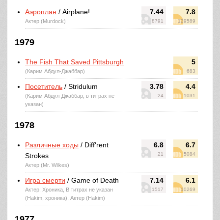
Аэроплан
/ Airplane!
7.44
7.8
Актер (Murdock)
8791
129589
1979
The Fish That Saved Pittsburgh
5
(Карим Абдул-Джаббар)
683
Посетитель
/ Stridulum
3.78
4.4
(Карим Абдул-Джаббар, в титрах не
24
1031
указан)
1978
Различные ходы
/ Diff'rent
6.8
6.7
21
5084
Strokes
Актер (Mr. Wilkes)
Игра смерти
/ Game of Death
7.14
6.1
Актер: Хроника, В титрах не указан
1517
10269
(Hakim, хроника), Актер (Hakim)
1977