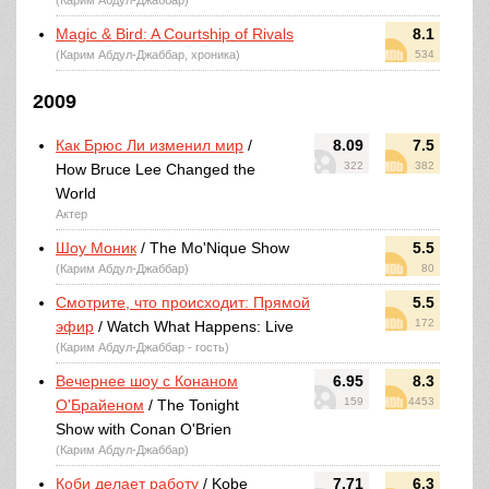
(Карим Абдул-Джаббар)
Magic & Bird: A Courtship of Rivals
8.1
(Карим Абдул-Джаббар, хроника)
534
2009
Как Брюс Ли изменил мир
/
8.09
7.5
322
382
How Bruce Lee Changed the
World
Актер
Шоу Моник
/ The Mo'Nique Show
5.5
(Карим Абдул-Джаббар)
80
Смотрите, что происходит: Прямой
5.5
172
эфир
/ Watch What Happens: Live
(Карим Абдул-Джаббар - гость)
Вечернее шоу с Конаном
6.95
8.3
159
4453
О'Брайеном
/ The Tonight
Show with Conan O'Brien
(Карим Абдул-Джаббар)
Коби делает работу
/ Kobe
7.71
6.3