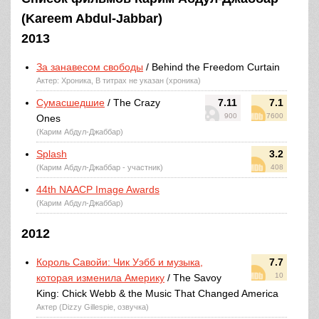
(Kareem Abdul-Jabbar)
2013
За занавесом свободы
/ Behind the Freedom Curtain
Актер: Хроника, В титрах не указан (хроника)
Сумасшедшие
/ The Crazy
7.11
7.1
900
7600
Ones
(Карим Абдул-Джаббар)
Splash
3.2
(Карим Абдул-Джаббар - участник)
408
44th NAACP Image Awards
(Карим Абдул-Джаббар)
2012
Король Савойи: Чик Уэбб и музыка,
7.7
10
которая изменила Америку
/ The Savoy
King: Chick Webb & the Music That Changed America
Актер (Dizzy Gillespie, озвучка)