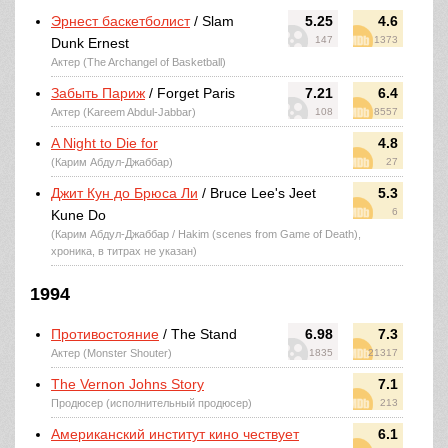
Эрнест баскетболист
/ Slam
5.25
4.6
147
1373
Dunk Ernest
Актер (The Archangel of Basketball)
Забыть Париж
/ Forget Paris
7.21
6.4
Актер (Kareem Abdul-Jabbar)
108
8557
A Night to Die for
4.8
(Карим Абдул-Джаббар)
27
Джит Кун до Брюса Ли
/ Bruce Lee's Jeet
5.3
6
Kune Do
(Карим Абдул-Джаббар / Hakim (scenes from Game of Death),
хроника, в титрах не указан)
1994
Противостояние
/ The Stand
6.98
7.3
Актер (Monster Shouter)
1835
21317
The Vernon Johns Story
7.1
Продюсер (исполнительный продюсер)
213
Американский институт кино чествует
6.1