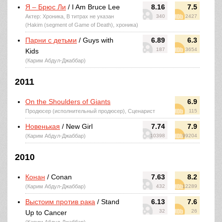
Я – Брюс Ли
/ I Am Bruce Lee
8.16
7.5
Актер: Хроника, В титрах не указан
340
2427
(Hakim (segment of Game of Death), хроника)
Парни с детьми
/ Guys with
6.89
6.3
187
3654
Kids
(Карим Абдул-Джаббар)
2011
On the Shoulders of Giants
6.9
Продюсер (исполнительный продюсер), Сценарист
115
Новенькая
/ New Girl
7.74
7.9
(Карим Абдул-Джаббар)
10398
99204
2010
Конан
/ Conan
7.63
8.2
(Карим Абдул-Джаббар)
432
12289
Выстоим против рака
/ Stand
6.13
7.6
32
26
Up to Cancer