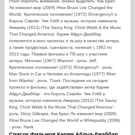
стоит обратить внимание, можно выделить: Как Брюс
Ли изменил мир (2009) /How Bruce Lee Changed the
World/, Критическое положение! (1972) /Emergency!/ и
Король Савойи: Чик Уэбб и музыка, которая изменила
Америку (2012) /The Savoy King: Chick Webb & the Music
That Changed America/. Карим Абдул-Джаббар
появляется в кино проектах и тв-шоу в качестве актера,
а также продюсера, сценариста, начиная с 1952 по
2013 годы. Первые фильмы и ТВ-шоу с участием
актера: Менникс (1967) /Mannix/ - роль: Jeff,
Критическое положение! (1972) /Emergency!/ - роль:
Man Stuck in Car и Человек из Атлантиды (1977) /Man
from Atlantis/ - роль: Thark. Последние на сегодня
проекты и фильмы, где задействован актер Карим
Абдул-Джаббар - это Король Савойи: Чик Уэбб и
музыка, которая изменила Америку (2012) /The Savoy
King: Chick Webb & the Music That Changed America/ -
роль: Dizzy Gillespie, Как Брюс Ли изменил мир (2009)
/How Bruce Lee Changed the World/ и Whitepaddy (2006)
- роль: Hank.
Список фильмов Карим Абдул-Джаббар