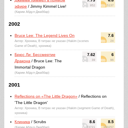
Джимми Киммел в прямом
7.73
6.8
952
5137
эфире
/ Jimmy Kimmel Live!
(Карим Абдул-Джаббар)
2002
Bruce Lee: The Legend Lives On
7.6
Актер: Хроника, В титрах не указан (Hakim (scenes
24
Game of Death), хроника)
Брюс Ли: Бессмертие
7.62
6
39
96
Дракона
/ Bruce Lee: The
Immortal Dragon
(Карим Абдул-Джаббар)
2001
Reflections on «The Little Dragon»
/ Reflections on
'The Little Dragon'
Актер: Хроника, В титрах не указан (Hakim (segment Game of Death),
хроника)
Клиника
/ Scrubs
8.6
8.5
(Карим Абдул-Джаббар)
73721
150257