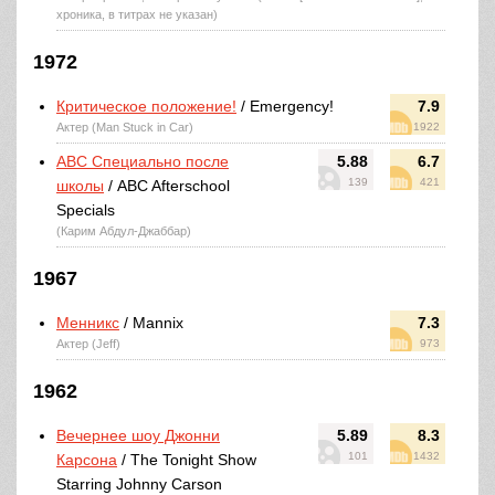
хроника, в титрах не указан)
1972
Критическое положение!
/ Emergency!
7.9
Актер (Man Stuck in Car)
1922
ABC Специально после
5.88
6.7
139
421
школы
/ ABC Afterschool
Specials
(Карим Абдул-Джаббар)
1967
Менникс
/ Mannix
7.3
Актер (Jeff)
973
1962
Вечернее шоу Джонни
5.89
8.3
101
1432
Карсона
/ The Tonight Show
Starring Johnny Carson