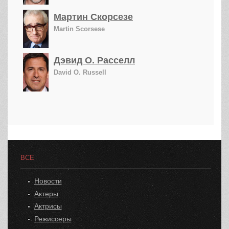
Мартин Скорсезе
Martin Scorsese
Дэвид О. Расселл
David O. Russell
ВСЕ
Новости
Актеры
Актрисы
Режиссеры